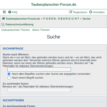
Tauberplanscher-Forum.de
FAQ
Registrieren
Anmelden
Tauberplanscher-Forum.de
F O R E N - Ü B E R S I C H T
Suche
Datenschutzerklärung
Unbeantwortete Themen
Aktive Themen
Suche
SUCHANFRAGE
Suche nach Wörtern:
Setze ein
+
vor ein Wort, das gefunden werden muss und ein
-
vor ein Wort, das nicht
gefunden werden darf. Verwende mehrere Wörter getrennt durch
|
innerhalb einer
Klammer, wenn nur eines der Wörter gefunden werden muss. Benutze ein * als
Platzhalter für teilweise Übereinstimmungen.
Nach allen Begriffen suchen oder Suche wie angegeben verwenden
Nach einem Begriff suchen
Zu suchender Autor:
Benutze ein * als Platzhalter für teilweise Übereinstimmungen.
SUCHOPTIONEN
Zu durchsuchende Foren: