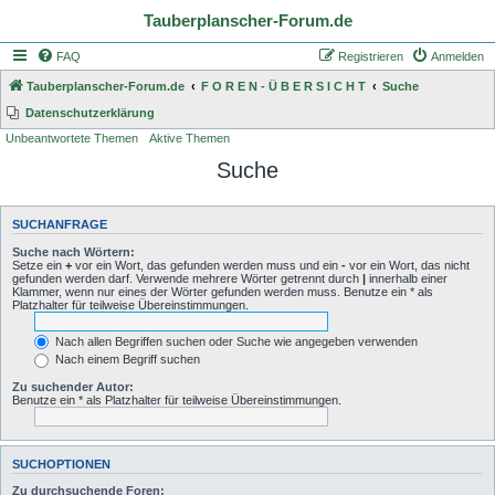
Tauberplanscher-Forum.de
FAQ
Registrieren
Anmelden
Tauberplanscher-Forum.de
F O R E N - Ü B E R S I C H T
Suche
Datenschutzerklärung
Unbeantwortete Themen
Aktive Themen
Suche
SUCHANFRAGE
Suche nach Wörtern:
Setze ein
+
vor ein Wort, das gefunden werden muss und ein
-
vor ein Wort, das nicht
gefunden werden darf. Verwende mehrere Wörter getrennt durch
|
innerhalb einer
Klammer, wenn nur eines der Wörter gefunden werden muss. Benutze ein * als
Platzhalter für teilweise Übereinstimmungen.
Nach allen Begriffen suchen oder Suche wie angegeben verwenden
Nach einem Begriff suchen
Zu suchender Autor:
Benutze ein * als Platzhalter für teilweise Übereinstimmungen.
SUCHOPTIONEN
Zu durchsuchende Foren: