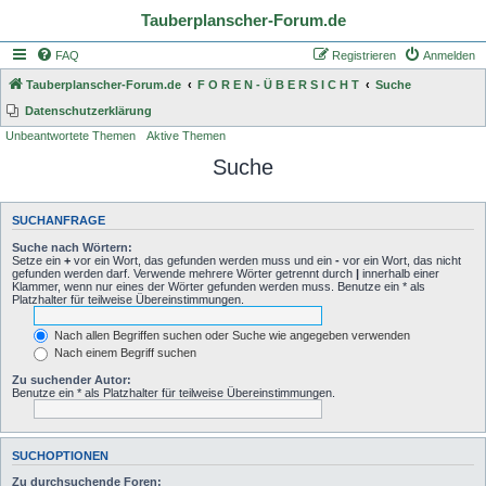
Tauberplanscher-Forum.de
FAQ
Registrieren
Anmelden
Tauberplanscher-Forum.de
F O R E N - Ü B E R S I C H T
Suche
Datenschutzerklärung
Unbeantwortete Themen
Aktive Themen
Suche
SUCHANFRAGE
Suche nach Wörtern:
Setze ein
+
vor ein Wort, das gefunden werden muss und ein
-
vor ein Wort, das nicht
gefunden werden darf. Verwende mehrere Wörter getrennt durch
|
innerhalb einer
Klammer, wenn nur eines der Wörter gefunden werden muss. Benutze ein * als
Platzhalter für teilweise Übereinstimmungen.
Nach allen Begriffen suchen oder Suche wie angegeben verwenden
Nach einem Begriff suchen
Zu suchender Autor:
Benutze ein * als Platzhalter für teilweise Übereinstimmungen.
SUCHOPTIONEN
Zu durchsuchende Foren: