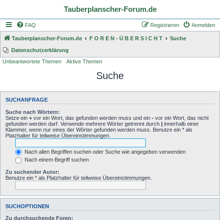
Tauberplanscher-Forum.de
FAQ
Registrieren
Anmelden
Tauberplanscher-Forum.de
F O R E N - Ü B E R S I C H T
Suche
Datenschutzerklärung
Unbeantwortete Themen
Aktive Themen
Suche
SUCHANFRAGE
Suche nach Wörtern:
Setze ein
+
vor ein Wort, das gefunden werden muss und ein
-
vor ein Wort, das nicht
gefunden werden darf. Verwende mehrere Wörter getrennt durch
|
innerhalb einer
Klammer, wenn nur eines der Wörter gefunden werden muss. Benutze ein * als
Platzhalter für teilweise Übereinstimmungen.
Nach allen Begriffen suchen oder Suche wie angegeben verwenden
Nach einem Begriff suchen
Zu suchender Autor:
Benutze ein * als Platzhalter für teilweise Übereinstimmungen.
SUCHOPTIONEN
Zu durchsuchende Foren: