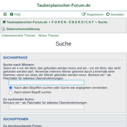
Tauberplanscher-Forum.de
FAQ
Registrieren
Anmelden
Tauberplanscher-Forum.de
F O R E N - Ü B E R S I C H T
Suche
Datenschutzerklärung
Unbeantwortete Themen
Aktive Themen
Suche
SUCHANFRAGE
Suche nach Wörtern:
Setze ein
+
vor ein Wort, das gefunden werden muss und ein
-
vor ein Wort, das nicht
gefunden werden darf. Verwende mehrere Wörter getrennt durch
|
innerhalb einer
Klammer, wenn nur eines der Wörter gefunden werden muss. Benutze ein * als
Platzhalter für teilweise Übereinstimmungen.
Nach allen Begriffen suchen oder Suche wie angegeben verwenden
Nach einem Begriff suchen
Zu suchender Autor:
Benutze ein * als Platzhalter für teilweise Übereinstimmungen.
SUCHOPTIONEN
Zu durchsuchende Foren: