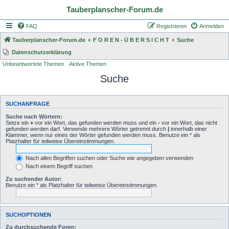
Tauberplanscher-Forum.de
FAQ
Registrieren
Anmelden
Tauberplanscher-Forum.de
F O R E N - Ü B E R S I C H T
Suche
Datenschutzerklärung
Unbeantwortete Themen
Aktive Themen
Suche
SUCHANFRAGE
Suche nach Wörtern:
Setze ein
+
vor ein Wort, das gefunden werden muss und ein
-
vor ein Wort, das nicht
gefunden werden darf. Verwende mehrere Wörter getrennt durch
|
innerhalb einer
Klammer, wenn nur eines der Wörter gefunden werden muss. Benutze ein * als
Platzhalter für teilweise Übereinstimmungen.
Nach allen Begriffen suchen oder Suche wie angegeben verwenden
Nach einem Begriff suchen
Zu suchender Autor:
Benutze ein * als Platzhalter für teilweise Übereinstimmungen.
SUCHOPTIONEN
Zu durchsuchende Foren: