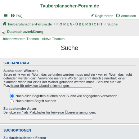
Tauberplanscher-Forum.de
FAQ
Registrieren
Anmelden
Tauberplanscher-Forum.de
F O R E N - Ü B E R S I C H T
Suche
Datenschutzerklärung
Unbeantwortete Themen
Aktive Themen
Suche
SUCHANFRAGE
Suche nach Wörtern:
Setze ein
+
vor ein Wort, das gefunden werden muss und ein
-
vor ein Wort, das nicht
gefunden werden darf. Verwende mehrere Wörter getrennt durch
|
innerhalb einer
Klammer, wenn nur eines der Wörter gefunden werden muss. Benutze ein * als
Platzhalter für teilweise Übereinstimmungen.
Nach allen Begriffen suchen oder Suche wie angegeben verwenden
Nach einem Begriff suchen
Zu suchender Autor:
Benutze ein * als Platzhalter für teilweise Übereinstimmungen.
SUCHOPTIONEN
Zu durchsuchende Foren: