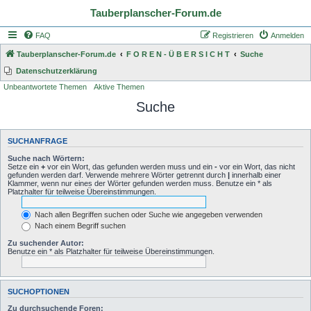
Tauberplanscher-Forum.de
FAQ
Registrieren
Anmelden
Tauberplanscher-Forum.de
F O R E N - Ü B E R S I C H T
Suche
Datenschutzerklärung
Unbeantwortete Themen
Aktive Themen
Suche
SUCHANFRAGE
Suche nach Wörtern:
Setze ein
+
vor ein Wort, das gefunden werden muss und ein
-
vor ein Wort, das nicht
gefunden werden darf. Verwende mehrere Wörter getrennt durch
|
innerhalb einer
Klammer, wenn nur eines der Wörter gefunden werden muss. Benutze ein * als
Platzhalter für teilweise Übereinstimmungen.
Nach allen Begriffen suchen oder Suche wie angegeben verwenden
Nach einem Begriff suchen
Zu suchender Autor:
Benutze ein * als Platzhalter für teilweise Übereinstimmungen.
SUCHOPTIONEN
Zu durchsuchende Foren: