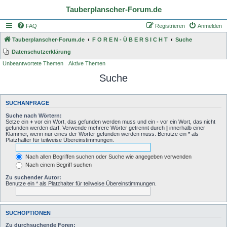
Tauberplanscher-Forum.de
FAQ
Registrieren
Anmelden
Tauberplanscher-Forum.de
F O R E N - Ü B E R S I C H T
Suche
Datenschutzerklärung
Unbeantwortete Themen
Aktive Themen
Suche
SUCHANFRAGE
Suche nach Wörtern:
Setze ein
+
vor ein Wort, das gefunden werden muss und ein
-
vor ein Wort, das nicht
gefunden werden darf. Verwende mehrere Wörter getrennt durch
|
innerhalb einer
Klammer, wenn nur eines der Wörter gefunden werden muss. Benutze ein * als
Platzhalter für teilweise Übereinstimmungen.
Nach allen Begriffen suchen oder Suche wie angegeben verwenden
Nach einem Begriff suchen
Zu suchender Autor:
Benutze ein * als Platzhalter für teilweise Übereinstimmungen.
SUCHOPTIONEN
Zu durchsuchende Foren: