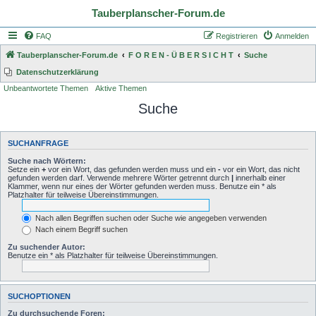
Tauberplanscher-Forum.de
FAQ
Registrieren
Anmelden
Tauberplanscher-Forum.de
F O R E N - Ü B E R S I C H T
Suche
Datenschutzerklärung
Unbeantwortete Themen
Aktive Themen
Suche
SUCHANFRAGE
Suche nach Wörtern:
Setze ein
+
vor ein Wort, das gefunden werden muss und ein
-
vor ein Wort, das nicht
gefunden werden darf. Verwende mehrere Wörter getrennt durch
|
innerhalb einer
Klammer, wenn nur eines der Wörter gefunden werden muss. Benutze ein * als
Platzhalter für teilweise Übereinstimmungen.
Nach allen Begriffen suchen oder Suche wie angegeben verwenden
Nach einem Begriff suchen
Zu suchender Autor:
Benutze ein * als Platzhalter für teilweise Übereinstimmungen.
SUCHOPTIONEN
Zu durchsuchende Foren: