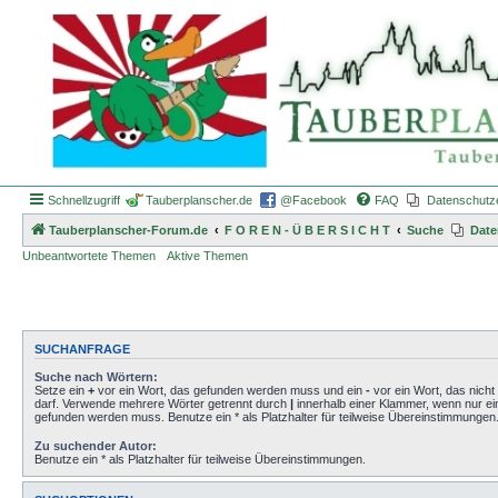
Schnellzugriff
Tauberplanscher.de
@Facebook
FAQ
Datenschutz
Tauberplanscher-Forum.de
F O R E N - Ü B E R S I C H T
Suche
Date
Unbeantwortete Themen
Aktive Themen
SUCHANFRAGE
Suche nach Wörtern:
Setze ein
+
vor ein Wort, das gefunden werden muss und ein
-
vor ein Wort, das nich
darf. Verwende mehrere Wörter getrennt durch
|
innerhalb einer Klammer, wenn nur ei
gefunden werden muss. Benutze ein * als Platzhalter für teilweise Übereinstimmungen
Zu suchender Autor:
Benutze ein * als Platzhalter für teilweise Übereinstimmungen.