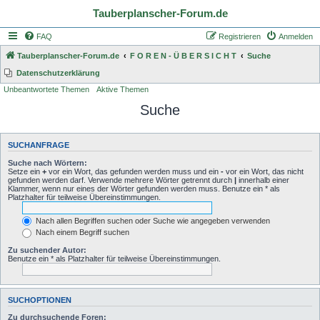
Tauberplanscher-Forum.de
FAQ
Registrieren
Anmelden
Tauberplanscher-Forum.de
F O R E N - Ü B E R S I C H T
Suche
Datenschutzerklärung
Unbeantwortete Themen
Aktive Themen
Suche
SUCHANFRAGE
Suche nach Wörtern:
Setze ein
+
vor ein Wort, das gefunden werden muss und ein
-
vor ein Wort, das nicht
gefunden werden darf. Verwende mehrere Wörter getrennt durch
|
innerhalb einer
Klammer, wenn nur eines der Wörter gefunden werden muss. Benutze ein * als
Platzhalter für teilweise Übereinstimmungen.
Nach allen Begriffen suchen oder Suche wie angegeben verwenden
Nach einem Begriff suchen
Zu suchender Autor:
Benutze ein * als Platzhalter für teilweise Übereinstimmungen.
SUCHOPTIONEN
Zu durchsuchende Foren: