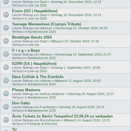
Letzter Beitrag von
Dash
«
Sonntag 10. November 2024, 12:19
Verfasst in
Line-Up 2025
Ennio (SO | Hauptbühne)
Letzter Beitrag von
Dash
«
Sonntag 10. November 2024, 12:12
Verfasst in
Line-Up 2025
Teenage Werewolves (Cramps Tribute)
Letzter Beitrag von
mikesan
«
Donnerstag 24. Oktober 2024, 20:19
Verfasst in
Bandwünsche 2025
Bestätigte Bands 2024
Letzter Beitrag von
Dash
«
Mittwoch 23. Oktober 2024, 17:18
Verfasst in
Line-Up
V i a g r a Boys
Letzter Beitrag von
mikesan
«
Donnerstag 19. September 2024, 21:47
Verfasst in
Bandwünsche 2025
01099 (SA | Hauptbühne)
Letzter Beitrag von
Dash
«
Sonntag 1. September 2024, 16:08
Verfasst in
Line-Up 2025
Dave Collide & The Everkids
Letzter Beitrag von
rulaman
«
Mittwoch 21. August 2024, 20:03
Verfasst in
Bandwünsche 2025
Please Madame
Letzter Beitrag von
markus.whatever
«
Dienstag 20. August 2024, 15:37
Verfasst in
Bandwünsche 2025
Don Gatto
Letzter Beitrag von
FrauSonne
«
Sonntag 18. August 2024, 19:14
Verfasst in
Bandwünsche 2025
Ärzte Tickets 2x Berlin Tempelhof 23.08.24 zu verkaufen
Letzter Beitrag von
RockyRacoon
«
Mittwoch 14. August 2024, 13:25
Verfasst in
Festivals & Konzerte
Yu