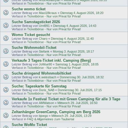
Verfasst in
Ticketbörse - Nur von Privat für Privat!
Suche womo ticket
Letzter Beitrag von
Maxi18kraus
«
Dienstag 4. August 2026, 18:20
Verfasst in
Ticketbörse - Nur von Privat für Privat!
Suche Samstagsticket 2026
Letzter Beitrag von
Urnl991
«
Dienstag 4. August 2026, 14:43
Verfasst in
Ticketbörse - Nur von Privat für Privat!
Womo Ticket gesucht
Letzter Beitrag von
Charo
«
Dienstag 4. August 2026, 11:40
Verfasst in
Ticketbörse - Nur von Privat für Privat!
Suche Wohnmobil-Ticket
Letzter Beitrag von
Stefank
«
Montag 3. August 2026, 18:17
Verfasst in
Ticketbörse - Nur von Privat für Privat!
Verkaufe 3 Tages-Ticket inkl. Camping (Berg)
Letzter Beitrag von
JoWue90
«
Samstag 1. August 2026, 18:05
Verfasst in
Ticketbörse - Nur von Privat für Privat!
Suche dringend Wohnmobilticket
Letzter Beitrag von
k.weissbach
«
Donnerstag 30. Juli 2026, 18:32
Verfasst in
Ticketbörse - Nur von Privat für Privat!
Suche: Tageskarte für Samstag
Letzter Beitrag von
Doris_NAB
«
Donnerstag 30. Juli 2026, 17:15
Verfasst in
Ticketbörse - Nur von Privat für Privat!
Verkaufe 1x Festival Ticket mit Green Camping für alle 3 Tage
Letzter Beitrag von
AMWatson
«
Mittwoch 29. Juli 2026, 16:50
Verfasst in
Ticketbörse - Nur von Privat für Privat!
Zeltanhänger GreenCamp, Camping am Berg 2026
Letzter Beitrag von
bjoego
«
Mittwoch 29. Juli 2026, 13:29
Verfasst in
FAQ & Allgemeines zum Taubertal
Suche WoMo Ticket