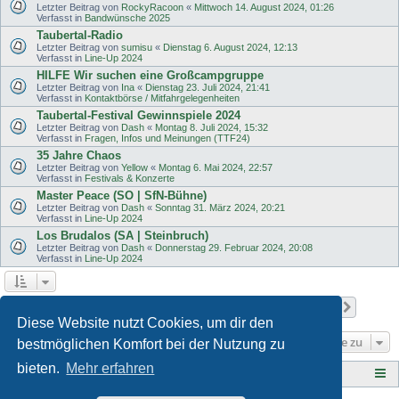
Letzter Beitrag von
RockyRacoon
«
Mittwoch 14. August 2024, 01:26
Verfasst in
Bandwünsche 2025
Taubertal-Radio
Letzter Beitrag von
sumisu
«
Dienstag 6. August 2024, 12:13
Verfasst in
Line-Up 2024
HILFE Wir suchen eine Großcampgruppe
Letzter Beitrag von
Ina
«
Dienstag 23. Juli 2024, 21:41
Verfasst in
Kontaktbörse / Mitfahrgelegenheiten
Taubertal-Festival Gewinnspiele 2024
Letzter Beitrag von
Dash
«
Montag 8. Juli 2024, 15:32
Verfasst in
Fragen, Infos und Meinungen (TTF24)
35 Jahre Chaos
Letzter Beitrag von
Yellow
«
Montag 6. Mai 2024, 22:57
Verfasst in
Festivals & Konzerte
Master Peace (SO | SfN-Bühne)
Letzter Beitrag von
Dash
«
Sonntag 31. März 2024, 20:21
Verfasst in
Line-Up 2024
Los Brudalos (SA | Steinbruch)
Letzter Beitrag von
Dash
«
Donnerstag 29. Februar 2024, 20:08
Verfasst in
Line-Up 2024
Seite
1
von
11
1
2
3
4
5
11
Nächst
Die Suche ergab 503 Treffer
…
Diese Website nutzt Cookies, um dir den
Gehe zu
bestmöglichen Komfort bei der Nutzung zu
bieten.
Mehr erfahren
Tauberplanscher-Forum.de
F O R E N - Ü B E R S I C H T