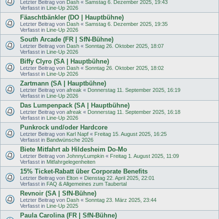
Letzter Beitrag von
Dash
«
Samstag 6. Dezember 2025, 19:43
Verfasst in
Line-Up 2026
Fäaschtbänkler (DO | Hauptbühne)
Letzter Beitrag von
Dash
«
Samstag 6. Dezember 2025, 19:35
Verfasst in
Line-Up 2026
South Arcade (FR | SfN-Bühne)
Letzter Beitrag von
Dash
«
Sonntag 26. Oktober 2025, 18:07
Verfasst in
Line-Up 2026
Biffy Clyro (SA | Hauptbühne)
Letzter Beitrag von
Dash
«
Sonntag 26. Oktober 2025, 18:02
Verfasst in
Line-Up 2026
Zartmann (SA | Hauptbühne)
Letzter Beitrag von
afreak
«
Donnerstag 11. September 2025, 16:19
Verfasst in
Line-Up 2026
Das Lumpenpack (SA | Hauptbühne)
Letzter Beitrag von
afreak
«
Donnerstag 11. September 2025, 16:18
Verfasst in
Line-Up 2026
Punkrock und/oder Hardcore
Letzter Beitrag von
Karl Napf
«
Freitag 15. August 2025, 16:25
Verfasst in
Bandwünsche 2026
Biete Mitfahrt ab Hildesheim Do-Mo
Letzter Beitrag von
JohnnyLumpkin
«
Freitag 1. August 2025, 11:09
Verfasst in
Mitfahrgelegenheiten
15% Ticket-Rabatt über Corporate Benefits
Letzter Beitrag von
Elton
«
Dienstag 22. April 2025, 22:01
Verfasst in
FAQ & Allgemeines zum Taubertal
Revnoir (SA | SfN-Bühne)
Letzter Beitrag von
Dash
«
Sonntag 23. März 2025, 23:44
Verfasst in
Line-Up 2025
Paula Carolina (FR | SfN-Bühne)