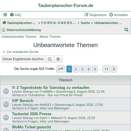
Tauberplanscher-Forum.de
FAQ
Registrieren
Anmelden
Tauberplanscher-Forum.de
F O R E N - Ü B E R S I C H T
Suche
Unbeantwortete Themen
S
Datenschutzerklärung
Unbeantwortete Themen
Aktive Themen
u
Unbeantwortete Themen
c
h
Zur erweiterten Suche
e
Suche
Erweiterte Suche
Seite
1
von
11
1
2
3
4
5
11
Nächst
Die Suche ergab 503 Treffer
…
Themen
V: 2 Tagestickets für Samstag zu verkaufen
Letzter Beitrag von
FraWit85
«
Donnerstag 6. August 2026, 21:08
Verfasst in
Ticketbörse - Nur von Privat für Privat!
VIP Bereich
Letzter Beitrag von
Ketti161
«
Donnerstag 6. August 2026, 17:56
Verfasst in
Fragen, Infos und Meinungen
Taubertal 2026 Presse
Letzter Beitrag von
Dash
«
Mittwoch 5. August 2026, 22:53
Verfasst in
Fragen, Infos und Meinungen
WoMo Ticket gesucht
Letzter Beitrag von
ArturAGalstyan
«
Mittwoch 5. August 2026, 09:55