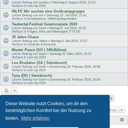
Letzter Beitrag von
sumisu
«
Dienstag 6. August 2024, 12:13
Verfasst in
Line-Up 2024
HILFE Wir suchen eine Großcampgruppe
Letzter Beitrag von
Ina
«
Dienstag 23. Juli 2024, 21:41
Verfasst in
Kontaktbörse / Mitfahrgelegenheiten
Taubertal-Festival Gewinnspiele 2024
Letzter Beitrag von
Dash
«
Montag 8. Juli 2024, 15:32
Verfasst in
Fragen, Infos und Meinungen (TTF24)
35 Jahre Chaos
Letzter Beitrag von
Yellow
«
Montag 6. Mai 2024, 22:57
Verfasst in
Festivals & Konzerte
Master Peace (SO | SfN-Bühne)
Letzter Beitrag von
Dash
«
Sonntag 31. März 2024, 20:21
Verfasst in
Line-Up 2024
Los Brudalos (SA | Steinbruch)
Letzter Beitrag von
Dash
«
Donnerstag 29. Februar 2024, 20:08
Verfasst in
Line-Up 2024
Tyna (DO | Steinbruch)
Letzter Beitrag von
Dash
«
Donnerstag 29. Februar 2024, 20:06
Verfasst in
Line-Up 2024
Seite
1
von
11
1
2
3
4
5
11
Nächst
Die Suche ergab 502 Treffer
…
Diese Website nutzt Cookies, um dir den
Gehe zu
bestmöglichen Komfort bei der Nutzung zu
bieten.
Mehr erfahren
Tauberplanscher-Forum.de
F O R E N - Ü B E R S I C H T