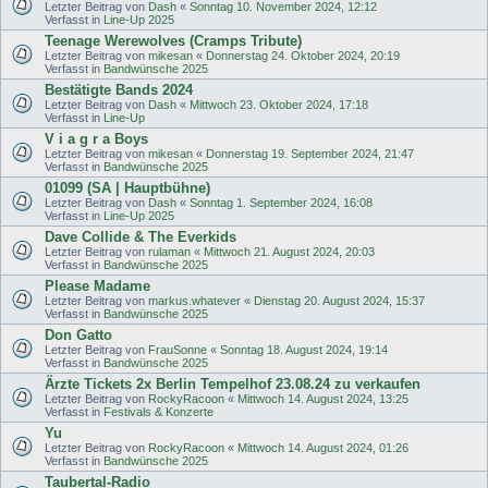
Letzter Beitrag von
Dash
«
Sonntag 10. November 2024, 12:12
Verfasst in
Line-Up 2025
Teenage Werewolves (Cramps Tribute)
Letzter Beitrag von
mikesan
«
Donnerstag 24. Oktober 2024, 20:19
Verfasst in
Bandwünsche 2025
Bestätigte Bands 2024
Letzter Beitrag von
Dash
«
Mittwoch 23. Oktober 2024, 17:18
Verfasst in
Line-Up
V i a g r a Boys
Letzter Beitrag von
mikesan
«
Donnerstag 19. September 2024, 21:47
Verfasst in
Bandwünsche 2025
01099 (SA | Hauptbühne)
Letzter Beitrag von
Dash
«
Sonntag 1. September 2024, 16:08
Verfasst in
Line-Up 2025
Dave Collide & The Everkids
Letzter Beitrag von
rulaman
«
Mittwoch 21. August 2024, 20:03
Verfasst in
Bandwünsche 2025
Please Madame
Letzter Beitrag von
markus.whatever
«
Dienstag 20. August 2024, 15:37
Verfasst in
Bandwünsche 2025
Don Gatto
Letzter Beitrag von
FrauSonne
«
Sonntag 18. August 2024, 19:14
Verfasst in
Bandwünsche 2025
Ärzte Tickets 2x Berlin Tempelhof 23.08.24 zu verkaufen
Letzter Beitrag von
RockyRacoon
«
Mittwoch 14. August 2024, 13:25
Verfasst in
Festivals & Konzerte
Yu
Letzter Beitrag von
RockyRacoon
«
Mittwoch 14. August 2024, 01:26
Verfasst in
Bandwünsche 2025
Taubertal-Radio