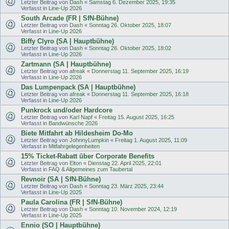
Letzter Beitrag von
Dash
«
Samstag 6. Dezember 2025, 19:35
Verfasst in
Line-Up 2026
South Arcade (FR | SfN-Bühne)
Letzter Beitrag von
Dash
«
Sonntag 26. Oktober 2025, 18:07
Verfasst in
Line-Up 2026
Biffy Clyro (SA | Hauptbühne)
Letzter Beitrag von
Dash
«
Sonntag 26. Oktober 2025, 18:02
Verfasst in
Line-Up 2026
Zartmann (SA | Hauptbühne)
Letzter Beitrag von
afreak
«
Donnerstag 11. September 2025, 16:19
Verfasst in
Line-Up 2026
Das Lumpenpack (SA | Hauptbühne)
Letzter Beitrag von
afreak
«
Donnerstag 11. September 2025, 16:18
Verfasst in
Line-Up 2026
Punkrock und/oder Hardcore
Letzter Beitrag von
Karl Napf
«
Freitag 15. August 2025, 16:25
Verfasst in
Bandwünsche 2026
Biete Mitfahrt ab Hildesheim Do-Mo
Letzter Beitrag von
JohnnyLumpkin
«
Freitag 1. August 2025, 11:09
Verfasst in
Mitfahrgelegenheiten
15% Ticket-Rabatt über Corporate Benefits
Letzter Beitrag von
Elton
«
Dienstag 22. April 2025, 22:01
Verfasst in
FAQ & Allgemeines zum Taubertal
Revnoir (SA | SfN-Bühne)
Letzter Beitrag von
Dash
«
Sonntag 23. März 2025, 23:44
Verfasst in
Line-Up 2025
Paula Carolina (FR | SfN-Bühne)
Letzter Beitrag von
Dash
«
Sonntag 10. November 2024, 12:19
Verfasst in
Line-Up 2025
Ennio (SO | Hauptbühne)