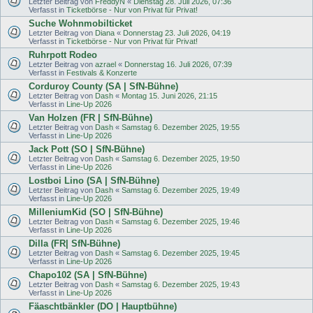
Letzter Beitrag von
FreddyN
«
Dienstag 28. Juli 2026, 07:36
Verfasst in
Ticketbörse - Nur von Privat für Privat!
Suche Wohnmobilticket
Letzter Beitrag von
Diana
«
Donnerstag 23. Juli 2026, 04:19
Verfasst in
Ticketbörse - Nur von Privat für Privat!
Ruhrpott Rodeo
Letzter Beitrag von
azrael
«
Donnerstag 16. Juli 2026, 07:39
Verfasst in
Festivals & Konzerte
Corduroy County (SA | SfN-Bühne)
Letzter Beitrag von
Dash
«
Montag 15. Juni 2026, 21:15
Verfasst in
Line-Up 2026
Van Holzen (FR | SfN-Bühne)
Letzter Beitrag von
Dash
«
Samstag 6. Dezember 2025, 19:55
Verfasst in
Line-Up 2026
Jack Pott (SO | SfN-Bühne)
Letzter Beitrag von
Dash
«
Samstag 6. Dezember 2025, 19:50
Verfasst in
Line-Up 2026
Lostboi Lino (SA | SfN-Bühne)
Letzter Beitrag von
Dash
«
Samstag 6. Dezember 2025, 19:49
Verfasst in
Line-Up 2026
MilleniumKid (SO | SfN-Bühne)
Letzter Beitrag von
Dash
«
Samstag 6. Dezember 2025, 19:46
Verfasst in
Line-Up 2026
Dilla (FR| SfN-Bühne)
Letzter Beitrag von
Dash
«
Samstag 6. Dezember 2025, 19:45
Verfasst in
Line-Up 2026
Chapo102 (SA | SfN-Bühne)
Letzter Beitrag von
Dash
«
Samstag 6. Dezember 2025, 19:43
Verfasst in
Line-Up 2026
Fäaschtbänkler (DO | Hauptbühne)