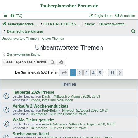
Tauberplanscher-Forum.de
FAQ
Registrieren
Anmelden
Tauberplanscher-Forum.de
F O R E N - Ü B E R S I C H T
Suche
Unbeantwortete Themen
S
Datenschutzerklärung
Unbeantwortete Themen
Aktive Themen
u
Unbeantwortete Themen
c
h
Zur erweiterten Suche
e
Suche
Erweiterte Suche
Seite
1
von
11
1
2
3
4
5
11
Nächst
Die Suche ergab 502 Treffer
…
Themen
Taubertal 2026 Presse
Letzter Beitrag von
Dash
«
Mittwoch 5. August 2026, 22:53
Verfasst in
Fragen, Infos und Meinungen
Verkaufe 2 Wochenendtickets
Letzter Beitrag von
PartyBeLin
«
Mittwoch 5. August 2026, 18:24
Verfasst in
Ticketbörse - Nur von Privat für Privat!
WoMo Ticket gesucht
Letzter Beitrag von
ArturAGalstyan
«
Mittwoch 5. August 2026, 09:55
Verfasst in
Ticketbörse - Nur von Privat für Privat!
Suche womo ticket
Letzter Beitrag von
Maxi18kraus
«
Dienstag 4. August 2026, 18:20