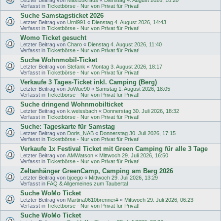
Verfasst in
Ticketbörse - Nur von Privat für Privat!
Suche Samstagsticket 2026
Letzter Beitrag von
Urnl991
«
Dienstag 4. August 2026, 14:43
Verfasst in
Ticketbörse - Nur von Privat für Privat!
Womo Ticket gesucht
Letzter Beitrag von
Charo
«
Dienstag 4. August 2026, 11:40
Verfasst in
Ticketbörse - Nur von Privat für Privat!
Suche Wohnmobil-Ticket
Letzter Beitrag von
Stefank
«
Montag 3. August 2026, 18:17
Verfasst in
Ticketbörse - Nur von Privat für Privat!
Verkaufe 3 Tages-Ticket inkl. Camping (Berg)
Letzter Beitrag von
JoWue90
«
Samstag 1. August 2026, 18:05
Verfasst in
Ticketbörse - Nur von Privat für Privat!
Suche dringend Wohnmobilticket
Letzter Beitrag von
k.weissbach
«
Donnerstag 30. Juli 2026, 18:32
Verfasst in
Ticketbörse - Nur von Privat für Privat!
Suche: Tageskarte für Samstag
Letzter Beitrag von
Doris_NAB
«
Donnerstag 30. Juli 2026, 17:15
Verfasst in
Ticketbörse - Nur von Privat für Privat!
Verkaufe 1x Festival Ticket mit Green Camping für alle 3 Tage
Letzter Beitrag von
AMWatson
«
Mittwoch 29. Juli 2026, 16:50
Verfasst in
Ticketbörse - Nur von Privat für Privat!
Zeltanhänger GreenCamp, Camping am Berg 2026
Letzter Beitrag von
bjoego
«
Mittwoch 29. Juli 2026, 13:29
Verfasst in
FAQ & Allgemeines zum Taubertal
Suche WoMo Ticket
Letzter Beitrag von
Martina0610brenner#
«
Mittwoch 29. Juli 2026, 06:23
Verfasst in
Ticketbörse - Nur von Privat für Privat!
Suche WoMo Ticket