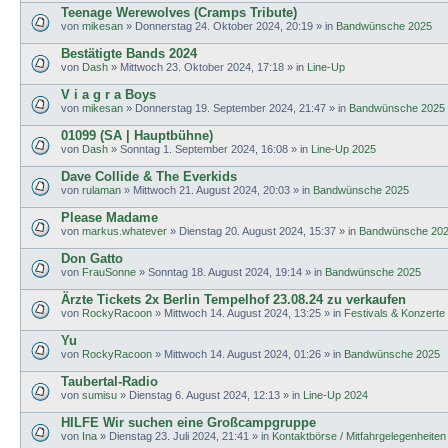
Teenage Werewolves (Cramps Tribute)
von
mikesan
»
Donnerstag 24. Oktober 2024, 20:19
» in
Bandwünsche 2025
Bestätigte Bands 2024
von
Dash
»
Mittwoch 23. Oktober 2024, 17:18
» in
Line-Up
V i a g r a Boys
von
mikesan
»
Donnerstag 19. September 2024, 21:47
» in
Bandwünsche 2025
01099 (SA | Hauptbühne)
von
Dash
»
Sonntag 1. September 2024, 16:08
» in
Line-Up 2025
Dave Collide & The Everkids
von
rulaman
»
Mittwoch 21. August 2024, 20:03
» in
Bandwünsche 2025
Please Madame
von
markus.whatever
»
Dienstag 20. August 2024, 15:37
» in
Bandwünsche 20
Don Gatto
von
FrauSonne
»
Sonntag 18. August 2024, 19:14
» in
Bandwünsche 2025
Ärzte Tickets 2x Berlin Tempelhof 23.08.24 zu verkaufen
von
RockyRacoon
»
Mittwoch 14. August 2024, 13:25
» in
Festivals & Konzerte
Yu
von
RockyRacoon
»
Mittwoch 14. August 2024, 01:26
» in
Bandwünsche 2025
Taubertal-Radio
von
sumisu
»
Dienstag 6. August 2024, 12:13
» in
Line-Up 2024
HILFE Wir suchen eine Großcampgruppe
von
Ina
»
Dienstag 23. Juli 2024, 21:41
» in
Kontaktbörse / Mitfahrgelegenheiten