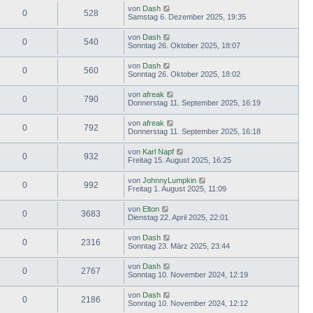
von
Dash
0
528
Samstag 6. Dezember 2025, 19:35
von
Dash
0
540
Sonntag 26. Oktober 2025, 18:07
von
Dash
0
560
Sonntag 26. Oktober 2025, 18:02
von
afreak
0
790
Donnerstag 11. September 2025, 16:19
von
afreak
0
792
Donnerstag 11. September 2025, 16:18
von
Karl Napf
0
932
Freitag 15. August 2025, 16:25
von
JohnnyLumpkin
0
992
Freitag 1. August 2025, 11:09
von
Elton
0
3683
Dienstag 22. April 2025, 22:01
von
Dash
0
2316
Sonntag 23. März 2025, 23:44
von
Dash
0
2767
Sonntag 10. November 2024, 12:19
von
Dash
0
2186
Sonntag 10. November 2024, 12:12