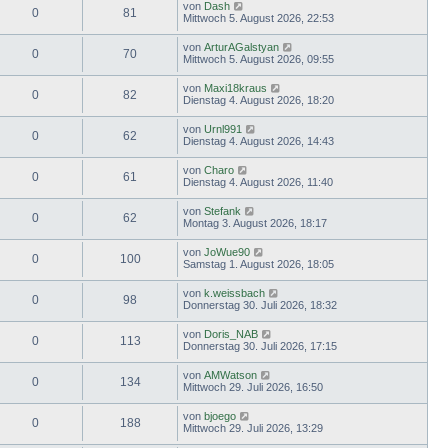
von
Dash
0
81
Mittwoch 5. August 2026, 22:53
von
ArturAGalstyan
0
70
Mittwoch 5. August 2026, 09:55
von
Maxi18kraus
0
82
Dienstag 4. August 2026, 18:20
von
Urnl991
0
62
Dienstag 4. August 2026, 14:43
von
Charo
0
61
Dienstag 4. August 2026, 11:40
von
Stefank
0
62
Montag 3. August 2026, 18:17
von
JoWue90
0
100
Samstag 1. August 2026, 18:05
von
k.weissbach
0
98
Donnerstag 30. Juli 2026, 18:32
von
Doris_NAB
0
113
Donnerstag 30. Juli 2026, 17:15
von
AMWatson
0
134
Mittwoch 29. Juli 2026, 16:50
von
bjoego
0
188
Mittwoch 29. Juli 2026, 13:29