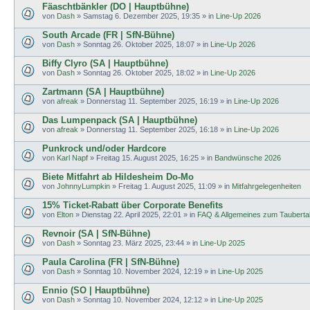
Fäaschtbänkler (DO | Hauptbühne)
von
Dash
»
Samstag 6. Dezember 2025, 19:35
» in
Line-Up 2026
South Arcade (FR | SfN-Bühne)
von
Dash
»
Sonntag 26. Oktober 2025, 18:07
» in
Line-Up 2026
Biffy Clyro (SA | Hauptbühne)
von
Dash
»
Sonntag 26. Oktober 2025, 18:02
» in
Line-Up 2026
Zartmann (SA | Hauptbühne)
von
afreak
»
Donnerstag 11. September 2025, 16:19
» in
Line-Up 2026
Das Lumpenpack (SA | Hauptbühne)
von
afreak
»
Donnerstag 11. September 2025, 16:18
» in
Line-Up 2026
Punkrock und/oder Hardcore
von
Karl Napf
»
Freitag 15. August 2025, 16:25
» in
Bandwünsche 2026
Biete Mitfahrt ab Hildesheim Do-Mo
von
JohnnyLumpkin
»
Freitag 1. August 2025, 11:09
» in
Mitfahrgelegenheiten
15% Ticket-Rabatt über Corporate Benefits
von
Elton
»
Dienstag 22. April 2025, 22:01
» in
FAQ & Allgemeines zum Tauberta
Revnoir (SA | SfN-Bühne)
von
Dash
»
Sonntag 23. März 2025, 23:44
» in
Line-Up 2025
Paula Carolina (FR | SfN-Bühne)
von
Dash
»
Sonntag 10. November 2024, 12:19
» in
Line-Up 2025
Ennio (SO | Hauptbühne)
von
Dash
»
Sonntag 10. November 2024, 12:12
» in
Line-Up 2025