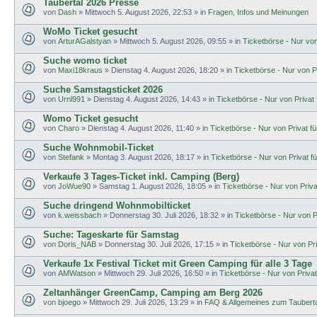
Taubertal 2026 Presse
von
Dash
»
Mittwoch 5. August 2026, 22:53
» in
Fragen, Infos und Meinungen
WoMo Ticket gesucht
von
ArturAGalstyan
»
Mittwoch 5. August 2026, 09:55
» in
Ticketbörse - Nur von 
Suche womo ticket
von
Maxi18kraus
»
Dienstag 4. August 2026, 18:20
» in
Ticketbörse - Nur von Pr
Suche Samstagsticket 2026
von
Urnl991
»
Dienstag 4. August 2026, 14:43
» in
Ticketbörse - Nur von Privat f
Womo Ticket gesucht
von
Charo
»
Dienstag 4. August 2026, 11:40
» in
Ticketbörse - Nur von Privat für
Suche Wohnmobil-Ticket
von
Stefank
»
Montag 3. August 2026, 18:17
» in
Ticketbörse - Nur von Privat fü
Verkaufe 3 Tages-Ticket inkl. Camping (Berg)
von
JoWue90
»
Samstag 1. August 2026, 18:05
» in
Ticketbörse - Nur von Privat
Suche dringend Wohnmobilticket
von
k.weissbach
»
Donnerstag 30. Juli 2026, 18:32
» in
Ticketbörse - Nur von Pr
Suche: Tageskarte für Samstag
von
Doris_NAB
»
Donnerstag 30. Juli 2026, 17:15
» in
Ticketbörse - Nur von Priv
Verkaufe 1x Festival Ticket mit Green Camping für alle 3 Tage
von
AMWatson
»
Mittwoch 29. Juli 2026, 16:50
» in
Ticketbörse - Nur von Privat 
Zeltanhänger GreenCamp, Camping am Berg 2026
von
bjoego
»
Mittwoch 29. Juli 2026, 13:29
» in
FAQ & Allgemeines zum Tauberta