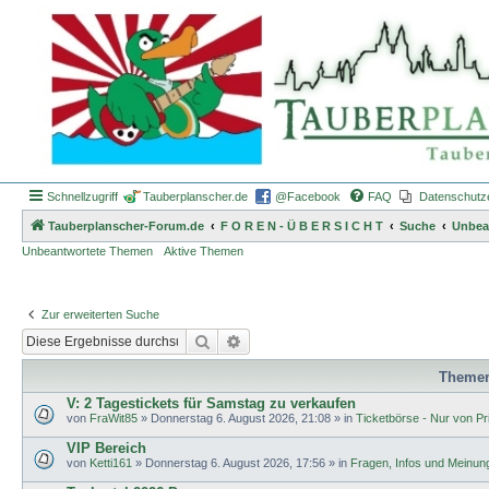
Schnellzugriff
Tauberplanscher.de
@Facebook
FAQ
Datenschutz
Tauberplanscher-Forum.de
F O R E N - Ü B E R S I C H T
Suche
Unbea
Unbeantwortete Themen
Aktive Themen
Zur erweiterten Suche
Suche
Erweiterte Suche
Theme
V: 2 Tagestickets für Samstag zu verkaufen
von
FraWit85
»
Donnerstag 6. August 2026, 21:08
» in
Ticketbörse - Nur von Pri
VIP Bereich
von
Ketti161
»
Donnerstag 6. August 2026, 17:56
» in
Fragen, Infos und Meinun