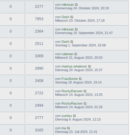
von
mikesan
0
2277
Donnerstag 24. Oktober 2024, 20:19
von
Dash
0
7953
Mittwoch 23. Oktober 2024, 17:18
von
mikesan
0
2364
Donnerstag 19. September 2024, 21:47
von
Dash
0
2511
Sonntag 1. September 2024, 16:08
von
rulaman
0
3369
Mittwoch 21. August 2024, 20:03
von
markus.whatever
0
2990
Dienstag 20. August 2024, 15:37
von
FrauSonne
0
2408
Sonntag 18. August 2024, 19:14
von
RockyRacoon
0
2722
Mittwoch 14. August 2024, 13:25
von
RockyRacoon
0
2494
Mittwoch 14. August 2024, 01:26
von
sumisu
0
2777
Dienstag 6. August 2024, 12:13
von
Ina
0
3165
Dienstag 23. Juli 2024, 21:41