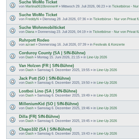
Suche WoMo Ticket
von
Martina0610brenner#
»
Mittwoch 29. Juli 2026, 06:23
» in
Ticketbörse - Nur 
Suche WoMo Ticket
von
FreddyN
»
Dienstag 28. Juli 2026, 07:36
» in
Ticketbörse - Nur von Privat fü
Suche Wohnmobilticket
von
Diana
»
Donnerstag 23. Juli 2026, 04:19
» in
Ticketbörse - Nur von Privat fü
Ruhrpott Rodeo
von
azrael
»
Donnerstag 16. Juli 2026, 07:39
» in
Festivals & Konzerte
Corduroy County (SA | SfN-Bühne)
von
Dash
»
Montag 15. Juni 2026, 21:15
» in
Line-Up 2026
Van Holzen (FR | SfN-Bühne)
von
Dash
»
Samstag 6. Dezember 2025, 19:55
» in
Line-Up 2026
Jack Pott (SO | SfN-Bühne)
von
Dash
»
Samstag 6. Dezember 2025, 19:50
» in
Line-Up 2026
Lostboi Lino (SA | SfN-Bühne)
von
Dash
»
Samstag 6. Dezember 2025, 19:49
» in
Line-Up 2026
MilleniumKid (SO | SfN-Bühne)
von
Dash
»
Samstag 6. Dezember 2025, 19:46
» in
Line-Up 2026
Dilla (FR| SfN-Bühne)
von
Dash
»
Samstag 6. Dezember 2025, 19:45
» in
Line-Up 2026
Chapo102 (SA | SfN-Bühne)
von
Dash
»
Samstag 6. Dezember 2025, 19:43
» in
Line-Up 2026