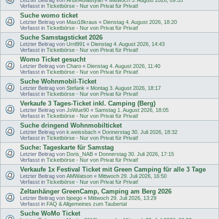
Verfasst in
Ticketbörse - Nur von Privat für Privat!
Suche womo ticket
Letzter Beitrag von
Maxi18kraus
«
Dienstag 4. August 2026, 18:20
Verfasst in
Ticketbörse - Nur von Privat für Privat!
Suche Samstagsticket 2026
Letzter Beitrag von
Urnl991
«
Dienstag 4. August 2026, 14:43
Verfasst in
Ticketbörse - Nur von Privat für Privat!
Womo Ticket gesucht
Letzter Beitrag von
Charo
«
Dienstag 4. August 2026, 11:40
Verfasst in
Ticketbörse - Nur von Privat für Privat!
Suche Wohnmobil-Ticket
Letzter Beitrag von
Stefank
«
Montag 3. August 2026, 18:17
Verfasst in
Ticketbörse - Nur von Privat für Privat!
Verkaufe 3 Tages-Ticket inkl. Camping (Berg)
Letzter Beitrag von
JoWue90
«
Samstag 1. August 2026, 18:05
Verfasst in
Ticketbörse - Nur von Privat für Privat!
Suche dringend Wohnmobilticket
Letzter Beitrag von
k.weissbach
«
Donnerstag 30. Juli 2026, 18:32
Verfasst in
Ticketbörse - Nur von Privat für Privat!
Suche: Tageskarte für Samstag
Letzter Beitrag von
Doris_NAB
«
Donnerstag 30. Juli 2026, 17:15
Verfasst in
Ticketbörse - Nur von Privat für Privat!
Verkaufe 1x Festival Ticket mit Green Camping für alle 3 Tage
Letzter Beitrag von
AMWatson
«
Mittwoch 29. Juli 2026, 16:50
Verfasst in
Ticketbörse - Nur von Privat für Privat!
Zeltanhänger GreenCamp, Camping am Berg 2026
Letzter Beitrag von
bjoego
«
Mittwoch 29. Juli 2026, 13:29
Verfasst in
FAQ & Allgemeines zum Taubertal
Suche WoMo Ticket