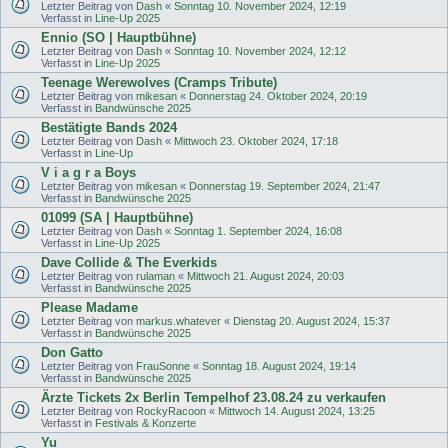
Letzter Beitrag von
Dash
«
Sonntag 10. November 2024, 12:19
Verfasst in
Line-Up 2025
Ennio (SO | Hauptbühne)
Letzter Beitrag von
Dash
«
Sonntag 10. November 2024, 12:12
Verfasst in
Line-Up 2025
Teenage Werewolves (Cramps Tribute)
Letzter Beitrag von
mikesan
«
Donnerstag 24. Oktober 2024, 20:19
Verfasst in
Bandwünsche 2025
Bestätigte Bands 2024
Letzter Beitrag von
Dash
«
Mittwoch 23. Oktober 2024, 17:18
Verfasst in
Line-Up
V i a g r a Boys
Letzter Beitrag von
mikesan
«
Donnerstag 19. September 2024, 21:47
Verfasst in
Bandwünsche 2025
01099 (SA | Hauptbühne)
Letzter Beitrag von
Dash
«
Sonntag 1. September 2024, 16:08
Verfasst in
Line-Up 2025
Dave Collide & The Everkids
Letzter Beitrag von
rulaman
«
Mittwoch 21. August 2024, 20:03
Verfasst in
Bandwünsche 2025
Please Madame
Letzter Beitrag von
markus.whatever
«
Dienstag 20. August 2024, 15:37
Verfasst in
Bandwünsche 2025
Don Gatto
Letzter Beitrag von
FrauSonne
«
Sonntag 18. August 2024, 19:14
Verfasst in
Bandwünsche 2025
Ärzte Tickets 2x Berlin Tempelhof 23.08.24 zu verkaufen
Letzter Beitrag von
RockyRacoon
«
Mittwoch 14. August 2024, 13:25
Verfasst in
Festivals & Konzerte
Yu