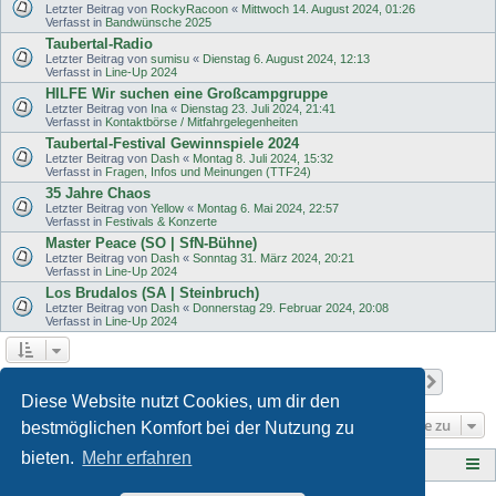
Letzter Beitrag von
RockyRacoon
«
Mittwoch 14. August 2024, 01:26
Verfasst in
Bandwünsche 2025
Taubertal-Radio
Letzter Beitrag von
sumisu
«
Dienstag 6. August 2024, 12:13
Verfasst in
Line-Up 2024
HILFE Wir suchen eine Großcampgruppe
Letzter Beitrag von
Ina
«
Dienstag 23. Juli 2024, 21:41
Verfasst in
Kontaktbörse / Mitfahrgelegenheiten
Taubertal-Festival Gewinnspiele 2024
Letzter Beitrag von
Dash
«
Montag 8. Juli 2024, 15:32
Verfasst in
Fragen, Infos und Meinungen (TTF24)
35 Jahre Chaos
Letzter Beitrag von
Yellow
«
Montag 6. Mai 2024, 22:57
Verfasst in
Festivals & Konzerte
Master Peace (SO | SfN-Bühne)
Letzter Beitrag von
Dash
«
Sonntag 31. März 2024, 20:21
Verfasst in
Line-Up 2024
Los Brudalos (SA | Steinbruch)
Letzter Beitrag von
Dash
«
Donnerstag 29. Februar 2024, 20:08
Verfasst in
Line-Up 2024
Seite
1
von
11
1
2
3
4
5
11
Nächst
Die Suche ergab 503 Treffer
…
Diese Website nutzt Cookies, um dir den
Gehe zu
bestmöglichen Komfort bei der Nutzung zu
bieten.
Mehr erfahren
Tauberplanscher-Forum.de
F O R E N - Ü B E R S I C H T