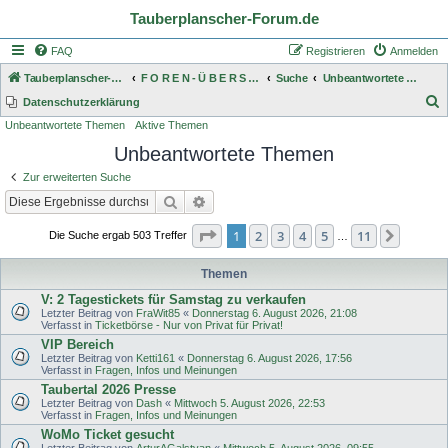
Tauberplanscher-Forum.de
FAQ
Registrieren
Anmelden
Tauberplanscher-Forum.de
F O R E N - Ü B E R S I C H T
Suche
Unbeantwortete Themen
S
Datenschutzerklärung
Unbeantwortete Themen
Aktive Themen
u
Unbeantwortete Themen
c
h
Zur erweiterten Suche
e
Suche
Erweiterte Suche
Seite
1
von
11
1
2
3
4
5
11
Nächst
Die Suche ergab 503 Treffer
…
Themen
V: 2 Tagestickets für Samstag zu verkaufen
Letzter Beitrag von
FraWit85
«
Donnerstag 6. August 2026, 21:08
Verfasst in
Ticketbörse - Nur von Privat für Privat!
VIP Bereich
Letzter Beitrag von
Ketti161
«
Donnerstag 6. August 2026, 17:56
Verfasst in
Fragen, Infos und Meinungen
Taubertal 2026 Presse
Letzter Beitrag von
Dash
«
Mittwoch 5. August 2026, 22:53
Verfasst in
Fragen, Infos und Meinungen
WoMo Ticket gesucht
Letzter Beitrag von
ArturAGalstyan
«
Mittwoch 5. August 2026, 09:55