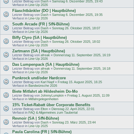
Letzter Beitrag von
Dash
«
Samstag 6. Dezember 2025, 19:43
Verfasst in
Line-Up 2026
Fäaschtbänkler (DO | Hauptbühne)
Letzter Beitrag von
Dash
«
Samstag 6. Dezember 2025, 19:35
Verfasst in
Line-Up 2026
South Arcade (FR | SfN-Bühne)
Letzter Beitrag von
Dash
«
Sonntag 26. Oktober 2025, 18:07
Verfasst in
Line-Up 2026
Biffy Clyro (SA | Hauptbühne)
Letzter Beitrag von
Dash
«
Sonntag 26. Oktober 2025, 18:02
Verfasst in
Line-Up 2026
Zartmann (SA | Hauptbühne)
Letzter Beitrag von
afreak
«
Donnerstag 11. September 2025, 16:19
Verfasst in
Line-Up 2026
Das Lumpenpack (SA | Hauptbühne)
Letzter Beitrag von
afreak
«
Donnerstag 11. September 2025, 16:18
Verfasst in
Line-Up 2026
Punkrock und/oder Hardcore
Letzter Beitrag von
Karl Napf
«
Freitag 15. August 2025, 16:25
Verfasst in
Bandwünsche 2026
Biete Mitfahrt ab Hildesheim Do-Mo
Letzter Beitrag von
JohnnyLumpkin
«
Freitag 1. August 2025, 11:09
Verfasst in
Mitfahrgelegenheiten
15% Ticket-Rabatt über Corporate Benefits
Letzter Beitrag von
Elton
«
Dienstag 22. April 2025, 22:01
Verfasst in
FAQ & Allgemeines zum Taubertal
Revnoir (SA | SfN-Bühne)
Letzter Beitrag von
Dash
«
Sonntag 23. März 2025, 23:44
Verfasst in
Line-Up 2025
Paula Carolina (FR | SfN-Bühne)