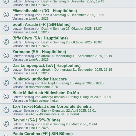
Letzter Beitrag von
Dash
«
Samstag 6. Dezember 2025, 19:43
Verfasst in
Line-Up 2026
Fäaschtbänkler (DO | Hauptbühne)
Letzter Beitrag von
Dash
«
Samstag 6. Dezember 2025, 19:35
Verfasst in
Line-Up 2026
South Arcade (FR | SfN-Bühne)
Letzter Beitrag von
Dash
«
Sonntag 26. Oktober 2025, 18:07
Verfasst in
Line-Up 2026
Biffy Clyro (SA | Hauptbühne)
Letzter Beitrag von
Dash
«
Sonntag 26. Oktober 2025, 18:02
Verfasst in
Line-Up 2026
Zartmann (SA | Hauptbühne)
Letzter Beitrag von
afreak
«
Donnerstag 11. September 2025, 16:19
Verfasst in
Line-Up 2026
Das Lumpenpack (SA | Hauptbühne)
Letzter Beitrag von
afreak
«
Donnerstag 11. September 2025, 16:18
Verfasst in
Line-Up 2026
Punkrock und/oder Hardcore
Letzter Beitrag von
Karl Napf
«
Freitag 15. August 2025, 16:25
Verfasst in
Bandwünsche 2026
Biete Mitfahrt ab Hildesheim Do-Mo
Letzter Beitrag von
JohnnyLumpkin
«
Freitag 1. August 2025, 11:09
Verfasst in
Mitfahrgelegenheiten
15% Ticket-Rabatt über Corporate Benefits
Letzter Beitrag von
Elton
«
Dienstag 22. April 2025, 22:01
Verfasst in
FAQ & Allgemeines zum Taubertal
Revnoir (SA | SfN-Bühne)
Letzter Beitrag von
Dash
«
Sonntag 23. März 2025, 23:44
Verfasst in
Line-Up 2025
Paula Carolina (FR | SfN-Bühne)