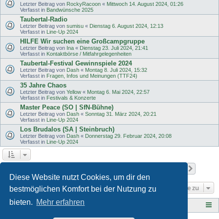
Letzter Beitrag von
RockyRacoon
«
Mittwoch 14. August 2024, 01:26
Verfasst in
Bandwünsche 2025
Taubertal-Radio
Letzter Beitrag von
sumisu
«
Dienstag 6. August 2024, 12:13
Verfasst in
Line-Up 2024
HILFE Wir suchen eine Großcampgruppe
Letzter Beitrag von
Ina
«
Dienstag 23. Juli 2024, 21:41
Verfasst in
Kontaktbörse / Mitfahrgelegenheiten
Taubertal-Festival Gewinnspiele 2024
Letzter Beitrag von
Dash
«
Montag 8. Juli 2024, 15:32
Verfasst in
Fragen, Infos und Meinungen (TTF24)
35 Jahre Chaos
Letzter Beitrag von
Yellow
«
Montag 6. Mai 2024, 22:57
Verfasst in
Festivals & Konzerte
Master Peace (SO | SfN-Bühne)
Letzter Beitrag von
Dash
«
Sonntag 31. März 2024, 20:21
Verfasst in
Line-Up 2024
Los Brudalos (SA | Steinbruch)
Letzter Beitrag von
Dash
«
Donnerstag 29. Februar 2024, 20:08
Verfasst in
Line-Up 2024
Seite
1
von
11
1
2
3
4
5
11
Nächst
Die Suche ergab 503 Treffer
…
Diese Website nutzt Cookies, um dir den
Gehe zu
bestmöglichen Komfort bei der Nutzung zu
bieten.
Mehr erfahren
Tauberplanscher-Forum.de
F O R E N - Ü B E R S I C H T