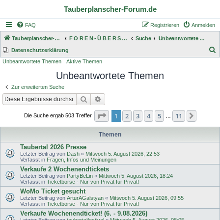
Tauberplanscher-Forum.de
FAQ
Registrieren
Anmelden
Tauberplanscher-Forum.de
F O R E N - Ü B E R S I C H T
Suche
Unbeantwortete Themen
S
Datenschutzerklärung
Unbeantwortete Themen
Aktive Themen
u
Unbeantwortete Themen
c
h
Zur erweiterten Suche
e
Suche
Erweiterte Suche
Seite
1
von
11
1
2
3
4
5
11
Nächst
Die Suche ergab 503 Treffer
…
Themen
Taubertal 2026 Presse
Letzter Beitrag von
Dash
«
Mittwoch 5. August 2026, 22:53
Verfasst in
Fragen, Infos und Meinungen
Verkaufe 2 Wochenendtickets
Letzter Beitrag von
PartyBeLin
«
Mittwoch 5. August 2026, 18:24
Verfasst in
Ticketbörse - Nur von Privat für Privat!
WoMo Ticket gesucht
Letzter Beitrag von
ArturAGalstyan
«
Mittwoch 5. August 2026, 09:55
Verfasst in
Ticketbörse - Nur von Privat für Privat!
Verkaufe Wochenendticket! (6. - 9.08.2026)
Letzter Beitrag von
taubertalfestival
«
Mittwoch 5. August 2026, 08:05