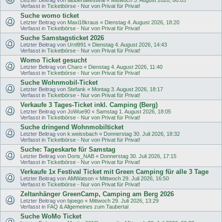
Verfasst in
Ticketbörse - Nur von Privat für Privat!
Suche womo ticket
Letzter Beitrag von
Maxi18kraus
«
Dienstag 4. August 2026, 18:20
Verfasst in
Ticketbörse - Nur von Privat für Privat!
Suche Samstagsticket 2026
Letzter Beitrag von
Urnl991
«
Dienstag 4. August 2026, 14:43
Verfasst in
Ticketbörse - Nur von Privat für Privat!
Womo Ticket gesucht
Letzter Beitrag von
Charo
«
Dienstag 4. August 2026, 11:40
Verfasst in
Ticketbörse - Nur von Privat für Privat!
Suche Wohnmobil-Ticket
Letzter Beitrag von
Stefank
«
Montag 3. August 2026, 18:17
Verfasst in
Ticketbörse - Nur von Privat für Privat!
Verkaufe 3 Tages-Ticket inkl. Camping (Berg)
Letzter Beitrag von
JoWue90
«
Samstag 1. August 2026, 18:05
Verfasst in
Ticketbörse - Nur von Privat für Privat!
Suche dringend Wohnmobilticket
Letzter Beitrag von
k.weissbach
«
Donnerstag 30. Juli 2026, 18:32
Verfasst in
Ticketbörse - Nur von Privat für Privat!
Suche: Tageskarte für Samstag
Letzter Beitrag von
Doris_NAB
«
Donnerstag 30. Juli 2026, 17:15
Verfasst in
Ticketbörse - Nur von Privat für Privat!
Verkaufe 1x Festival Ticket mit Green Camping für alle 3 Tage
Letzter Beitrag von
AMWatson
«
Mittwoch 29. Juli 2026, 16:50
Verfasst in
Ticketbörse - Nur von Privat für Privat!
Zeltanhänger GreenCamp, Camping am Berg 2026
Letzter Beitrag von
bjoego
«
Mittwoch 29. Juli 2026, 13:29
Verfasst in
FAQ & Allgemeines zum Taubertal
Suche WoMo Ticket