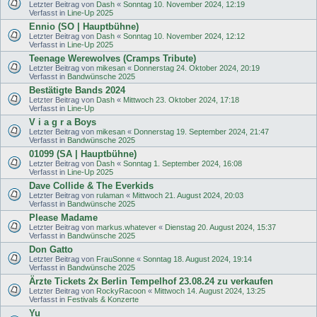
Letzter Beitrag von
Dash
«
Sonntag 10. November 2024, 12:19
Verfasst in
Line-Up 2025
Ennio (SO | Hauptbühne)
Letzter Beitrag von
Dash
«
Sonntag 10. November 2024, 12:12
Verfasst in
Line-Up 2025
Teenage Werewolves (Cramps Tribute)
Letzter Beitrag von
mikesan
«
Donnerstag 24. Oktober 2024, 20:19
Verfasst in
Bandwünsche 2025
Bestätigte Bands 2024
Letzter Beitrag von
Dash
«
Mittwoch 23. Oktober 2024, 17:18
Verfasst in
Line-Up
V i a g r a Boys
Letzter Beitrag von
mikesan
«
Donnerstag 19. September 2024, 21:47
Verfasst in
Bandwünsche 2025
01099 (SA | Hauptbühne)
Letzter Beitrag von
Dash
«
Sonntag 1. September 2024, 16:08
Verfasst in
Line-Up 2025
Dave Collide & The Everkids
Letzter Beitrag von
rulaman
«
Mittwoch 21. August 2024, 20:03
Verfasst in
Bandwünsche 2025
Please Madame
Letzter Beitrag von
markus.whatever
«
Dienstag 20. August 2024, 15:37
Verfasst in
Bandwünsche 2025
Don Gatto
Letzter Beitrag von
FrauSonne
«
Sonntag 18. August 2024, 19:14
Verfasst in
Bandwünsche 2025
Ärzte Tickets 2x Berlin Tempelhof 23.08.24 zu verkaufen
Letzter Beitrag von
RockyRacoon
«
Mittwoch 14. August 2024, 13:25
Verfasst in
Festivals & Konzerte
Yu