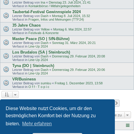
Letzter Beitrag von
Ina
«
Dienstag 23. Juli 2024, 21:41
Verfasst in
Kontaktbörse / Mitfahrgelegenheiten
Taubertal-Festival Gewinnspiele 2024
Letzter Beitrag von
Dash
«
Montag 8. Juli 2024, 15:32
Verfasst in
Fragen, Infos und Meinungen (TTF24)
35 Jahre Chaos
Letzter Beitrag von
Yellow
«
Montag 6. Mai 2024, 22:57
Verfasst in
Festivals & Konzerte
Master Peace (SO | SfN-Bühne)
Letzter Beitrag von
Dash
«
Sonntag 31. März 2024, 20:21
Verfasst in
Line-Up 2024
Los Brudalos (SA | Steinbruch)
Letzter Beitrag von
Dash
«
Donnerstag 29. Februar 2024, 20:08
Verfasst in
Line-Up 2024
Tyna (DO | Steinbruch)
Letzter Beitrag von
Dash
«
Donnerstag 29. Februar 2024, 20:06
Verfasst in
Line-Up 2024
VR/Business
Letzter Beitrag von
sumisu
«
Freitag 1. Dezember 2023, 13:58
Verfasst in
O f f - T o p i c
Seite
1
von
11
1
2
3
4
5
11
Nächst
Die Suche ergab 501 Treffer
…
Diese Website nutzt Cookies, um dir den
Gehe zu
bestmöglichen Komfort bei der Nutzung zu
bieten.
Mehr erfahren
Tauberplanscher-Forum.de
F O R E N - Ü B E R S I C H T