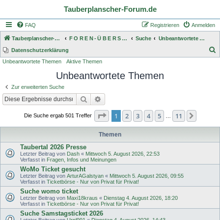
Tauberplanscher-Forum.de
FAQ
Registrieren
Anmelden
Tauberplanscher-Forum.de
F O R E N - Ü B E R S I C H T
Suche
Unbeantwortete Themen
S
Datenschutzerklärung
Unbeantwortete Themen
Aktive Themen
u
Unbeantwortete Themen
c
h
Zur erweiterten Suche
e
Suche
Erweiterte Suche
Seite
1
von
11
1
2
3
4
5
11
Nächst
Die Suche ergab 501 Treffer
…
Themen
Taubertal 2026 Presse
Letzter Beitrag von
Dash
«
Mittwoch 5. August 2026, 22:53
Verfasst in
Fragen, Infos und Meinungen
WoMo Ticket gesucht
Letzter Beitrag von
ArturAGalstyan
«
Mittwoch 5. August 2026, 09:55
Verfasst in
Ticketbörse - Nur von Privat für Privat!
Suche womo ticket
Letzter Beitrag von
Maxi18kraus
«
Dienstag 4. August 2026, 18:20
Verfasst in
Ticketbörse - Nur von Privat für Privat!
Suche Samstagsticket 2026
Letzter Beitrag von
Urnl991
«
Dienstag 4. August 2026, 14:43