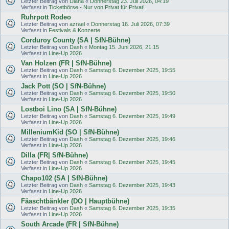
Letzter Beitrag von
Diana
«
Donnerstag 23. Juli 2026, 04:19
Verfasst in
Ticketbörse - Nur von Privat für Privat!
Ruhrpott Rodeo
Letzter Beitrag von
azrael
«
Donnerstag 16. Juli 2026, 07:39
Verfasst in
Festivals & Konzerte
Corduroy County (SA | SfN-Bühne)
Letzter Beitrag von
Dash
«
Montag 15. Juni 2026, 21:15
Verfasst in
Line-Up 2026
Van Holzen (FR | SfN-Bühne)
Letzter Beitrag von
Dash
«
Samstag 6. Dezember 2025, 19:55
Verfasst in
Line-Up 2026
Jack Pott (SO | SfN-Bühne)
Letzter Beitrag von
Dash
«
Samstag 6. Dezember 2025, 19:50
Verfasst in
Line-Up 2026
Lostboi Lino (SA | SfN-Bühne)
Letzter Beitrag von
Dash
«
Samstag 6. Dezember 2025, 19:49
Verfasst in
Line-Up 2026
MilleniumKid (SO | SfN-Bühne)
Letzter Beitrag von
Dash
«
Samstag 6. Dezember 2025, 19:46
Verfasst in
Line-Up 2026
Dilla (FR| SfN-Bühne)
Letzter Beitrag von
Dash
«
Samstag 6. Dezember 2025, 19:45
Verfasst in
Line-Up 2026
Chapo102 (SA | SfN-Bühne)
Letzter Beitrag von
Dash
«
Samstag 6. Dezember 2025, 19:43
Verfasst in
Line-Up 2026
Fäaschtbänkler (DO | Hauptbühne)
Letzter Beitrag von
Dash
«
Samstag 6. Dezember 2025, 19:35
Verfasst in
Line-Up 2026
South Arcade (FR | SfN-Bühne)