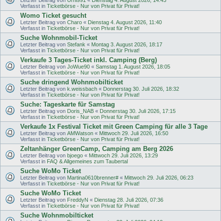
Verfasst in
Ticketbörse - Nur von Privat für Privat!
Womo Ticket gesucht
Letzter Beitrag von
Charo
«
Dienstag 4. August 2026, 11:40
Verfasst in
Ticketbörse - Nur von Privat für Privat!
Suche Wohnmobil-Ticket
Letzter Beitrag von
Stefank
«
Montag 3. August 2026, 18:17
Verfasst in
Ticketbörse - Nur von Privat für Privat!
Verkaufe 3 Tages-Ticket inkl. Camping (Berg)
Letzter Beitrag von
JoWue90
«
Samstag 1. August 2026, 18:05
Verfasst in
Ticketbörse - Nur von Privat für Privat!
Suche dringend Wohnmobilticket
Letzter Beitrag von
k.weissbach
«
Donnerstag 30. Juli 2026, 18:32
Verfasst in
Ticketbörse - Nur von Privat für Privat!
Suche: Tageskarte für Samstag
Letzter Beitrag von
Doris_NAB
«
Donnerstag 30. Juli 2026, 17:15
Verfasst in
Ticketbörse - Nur von Privat für Privat!
Verkaufe 1x Festival Ticket mit Green Camping für alle 3 Tage
Letzter Beitrag von
AMWatson
«
Mittwoch 29. Juli 2026, 16:50
Verfasst in
Ticketbörse - Nur von Privat für Privat!
Zeltanhänger GreenCamp, Camping am Berg 2026
Letzter Beitrag von
bjoego
«
Mittwoch 29. Juli 2026, 13:29
Verfasst in
FAQ & Allgemeines zum Taubertal
Suche WoMo Ticket
Letzter Beitrag von
Martina0610brenner#
«
Mittwoch 29. Juli 2026, 06:23
Verfasst in
Ticketbörse - Nur von Privat für Privat!
Suche WoMo Ticket
Letzter Beitrag von
FreddyN
«
Dienstag 28. Juli 2026, 07:36
Verfasst in
Ticketbörse - Nur von Privat für Privat!
Suche Wohnmobilticket