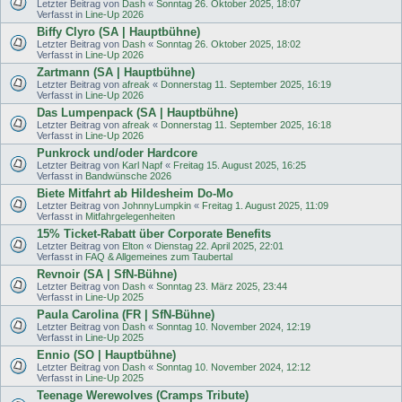
Letzter Beitrag von
Dash
«
Sonntag 26. Oktober 2025, 18:07
Verfasst in
Line-Up 2026
Biffy Clyro (SA | Hauptbühne)
Letzter Beitrag von
Dash
«
Sonntag 26. Oktober 2025, 18:02
Verfasst in
Line-Up 2026
Zartmann (SA | Hauptbühne)
Letzter Beitrag von
afreak
«
Donnerstag 11. September 2025, 16:19
Verfasst in
Line-Up 2026
Das Lumpenpack (SA | Hauptbühne)
Letzter Beitrag von
afreak
«
Donnerstag 11. September 2025, 16:18
Verfasst in
Line-Up 2026
Punkrock und/oder Hardcore
Letzter Beitrag von
Karl Napf
«
Freitag 15. August 2025, 16:25
Verfasst in
Bandwünsche 2026
Biete Mitfahrt ab Hildesheim Do-Mo
Letzter Beitrag von
JohnnyLumpkin
«
Freitag 1. August 2025, 11:09
Verfasst in
Mitfahrgelegenheiten
15% Ticket-Rabatt über Corporate Benefits
Letzter Beitrag von
Elton
«
Dienstag 22. April 2025, 22:01
Verfasst in
FAQ & Allgemeines zum Taubertal
Revnoir (SA | SfN-Bühne)
Letzter Beitrag von
Dash
«
Sonntag 23. März 2025, 23:44
Verfasst in
Line-Up 2025
Paula Carolina (FR | SfN-Bühne)
Letzter Beitrag von
Dash
«
Sonntag 10. November 2024, 12:19
Verfasst in
Line-Up 2025
Ennio (SO | Hauptbühne)
Letzter Beitrag von
Dash
«
Sonntag 10. November 2024, 12:12
Verfasst in
Line-Up 2025
Teenage Werewolves (Cramps Tribute)