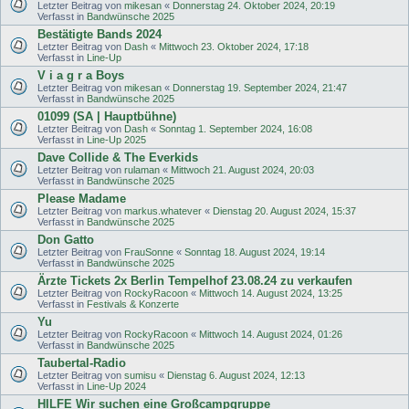
Letzter Beitrag von
mikesan
«
Donnerstag 24. Oktober 2024, 20:19
Verfasst in
Bandwünsche 2025
Bestätigte Bands 2024
Letzter Beitrag von
Dash
«
Mittwoch 23. Oktober 2024, 17:18
Verfasst in
Line-Up
V i a g r a Boys
Letzter Beitrag von
mikesan
«
Donnerstag 19. September 2024, 21:47
Verfasst in
Bandwünsche 2025
01099 (SA | Hauptbühne)
Letzter Beitrag von
Dash
«
Sonntag 1. September 2024, 16:08
Verfasst in
Line-Up 2025
Dave Collide & The Everkids
Letzter Beitrag von
rulaman
«
Mittwoch 21. August 2024, 20:03
Verfasst in
Bandwünsche 2025
Please Madame
Letzter Beitrag von
markus.whatever
«
Dienstag 20. August 2024, 15:37
Verfasst in
Bandwünsche 2025
Don Gatto
Letzter Beitrag von
FrauSonne
«
Sonntag 18. August 2024, 19:14
Verfasst in
Bandwünsche 2025
Ärzte Tickets 2x Berlin Tempelhof 23.08.24 zu verkaufen
Letzter Beitrag von
RockyRacoon
«
Mittwoch 14. August 2024, 13:25
Verfasst in
Festivals & Konzerte
Yu
Letzter Beitrag von
RockyRacoon
«
Mittwoch 14. August 2024, 01:26
Verfasst in
Bandwünsche 2025
Taubertal-Radio
Letzter Beitrag von
sumisu
«
Dienstag 6. August 2024, 12:13
Verfasst in
Line-Up 2024
HILFE Wir suchen eine Großcampgruppe