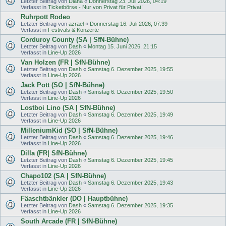
Letzter Beitrag von
Diana
«
Donnerstag 23. Juli 2026, 04:19
Verfasst in
Ticketbörse - Nur von Privat für Privat!
Ruhrpott Rodeo
Letzter Beitrag von
azrael
«
Donnerstag 16. Juli 2026, 07:39
Verfasst in
Festivals & Konzerte
Corduroy County (SA | SfN-Bühne)
Letzter Beitrag von
Dash
«
Montag 15. Juni 2026, 21:15
Verfasst in
Line-Up 2026
Van Holzen (FR | SfN-Bühne)
Letzter Beitrag von
Dash
«
Samstag 6. Dezember 2025, 19:55
Verfasst in
Line-Up 2026
Jack Pott (SO | SfN-Bühne)
Letzter Beitrag von
Dash
«
Samstag 6. Dezember 2025, 19:50
Verfasst in
Line-Up 2026
Lostboi Lino (SA | SfN-Bühne)
Letzter Beitrag von
Dash
«
Samstag 6. Dezember 2025, 19:49
Verfasst in
Line-Up 2026
MilleniumKid (SO | SfN-Bühne)
Letzter Beitrag von
Dash
«
Samstag 6. Dezember 2025, 19:46
Verfasst in
Line-Up 2026
Dilla (FR| SfN-Bühne)
Letzter Beitrag von
Dash
«
Samstag 6. Dezember 2025, 19:45
Verfasst in
Line-Up 2026
Chapo102 (SA | SfN-Bühne)
Letzter Beitrag von
Dash
«
Samstag 6. Dezember 2025, 19:43
Verfasst in
Line-Up 2026
Fäaschtbänkler (DO | Hauptbühne)
Letzter Beitrag von
Dash
«
Samstag 6. Dezember 2025, 19:35
Verfasst in
Line-Up 2026
South Arcade (FR | SfN-Bühne)