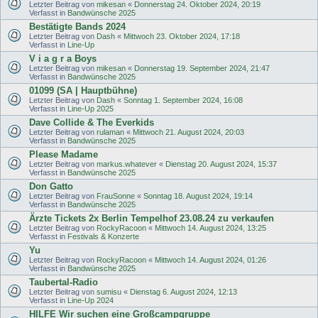
Letzter Beitrag von
mikesan
«
Donnerstag 24. Oktober 2024, 20:19
Verfasst in
Bandwünsche 2025
Bestätigte Bands 2024
Letzter Beitrag von
Dash
«
Mittwoch 23. Oktober 2024, 17:18
Verfasst in
Line-Up
V i a g r a Boys
Letzter Beitrag von
mikesan
«
Donnerstag 19. September 2024, 21:47
Verfasst in
Bandwünsche 2025
01099 (SA | Hauptbühne)
Letzter Beitrag von
Dash
«
Sonntag 1. September 2024, 16:08
Verfasst in
Line-Up 2025
Dave Collide & The Everkids
Letzter Beitrag von
rulaman
«
Mittwoch 21. August 2024, 20:03
Verfasst in
Bandwünsche 2025
Please Madame
Letzter Beitrag von
markus.whatever
«
Dienstag 20. August 2024, 15:37
Verfasst in
Bandwünsche 2025
Don Gatto
Letzter Beitrag von
FrauSonne
«
Sonntag 18. August 2024, 19:14
Verfasst in
Bandwünsche 2025
Ärzte Tickets 2x Berlin Tempelhof 23.08.24 zu verkaufen
Letzter Beitrag von
RockyRacoon
«
Mittwoch 14. August 2024, 13:25
Verfasst in
Festivals & Konzerte
Yu
Letzter Beitrag von
RockyRacoon
«
Mittwoch 14. August 2024, 01:26
Verfasst in
Bandwünsche 2025
Taubertal-Radio
Letzter Beitrag von
sumisu
«
Dienstag 6. August 2024, 12:13
Verfasst in
Line-Up 2024
HILFE Wir suchen eine Großcampgruppe