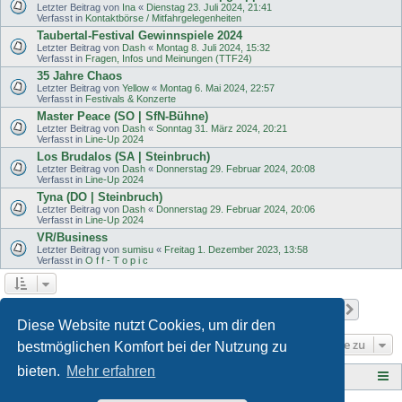
Letzter Beitrag von
Ina
«
Dienstag 23. Juli 2024, 21:41
Verfasst in
Kontaktbörse / Mitfahrgelegenheiten
Taubertal-Festival Gewinnspiele 2024
Letzter Beitrag von
Dash
«
Montag 8. Juli 2024, 15:32
Verfasst in
Fragen, Infos und Meinungen (TTF24)
35 Jahre Chaos
Letzter Beitrag von
Yellow
«
Montag 6. Mai 2024, 22:57
Verfasst in
Festivals & Konzerte
Master Peace (SO | SfN-Bühne)
Letzter Beitrag von
Dash
«
Sonntag 31. März 2024, 20:21
Verfasst in
Line-Up 2024
Los Brudalos (SA | Steinbruch)
Letzter Beitrag von
Dash
«
Donnerstag 29. Februar 2024, 20:08
Verfasst in
Line-Up 2024
Tyna (DO | Steinbruch)
Letzter Beitrag von
Dash
«
Donnerstag 29. Februar 2024, 20:06
Verfasst in
Line-Up 2024
VR/Business
Letzter Beitrag von
sumisu
«
Freitag 1. Dezember 2023, 13:58
Verfasst in
O f f - T o p i c
Seite
1
von
11
1
2
3
4
5
11
Nächst
Die Suche ergab 501 Treffer
…
Diese Website nutzt Cookies, um dir den
Gehe zu
bestmöglichen Komfort bei der Nutzung zu
bieten.
Mehr erfahren
Tauberplanscher-Forum.de
F O R E N - Ü B E R S I C H T