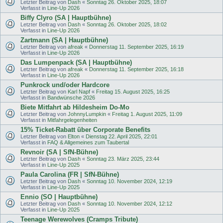
Letzter Beitrag von
Dash
«
Sonntag 26. Oktober 2025, 18:07
Verfasst in
Line-Up 2026
Biffy Clyro (SA | Hauptbühne)
Letzter Beitrag von
Dash
«
Sonntag 26. Oktober 2025, 18:02
Verfasst in
Line-Up 2026
Zartmann (SA | Hauptbühne)
Letzter Beitrag von
afreak
«
Donnerstag 11. September 2025, 16:19
Verfasst in
Line-Up 2026
Das Lumpenpack (SA | Hauptbühne)
Letzter Beitrag von
afreak
«
Donnerstag 11. September 2025, 16:18
Verfasst in
Line-Up 2026
Punkrock und/oder Hardcore
Letzter Beitrag von
Karl Napf
«
Freitag 15. August 2025, 16:25
Verfasst in
Bandwünsche 2026
Biete Mitfahrt ab Hildesheim Do-Mo
Letzter Beitrag von
JohnnyLumpkin
«
Freitag 1. August 2025, 11:09
Verfasst in
Mitfahrgelegenheiten
15% Ticket-Rabatt über Corporate Benefits
Letzter Beitrag von
Elton
«
Dienstag 22. April 2025, 22:01
Verfasst in
FAQ & Allgemeines zum Taubertal
Revnoir (SA | SfN-Bühne)
Letzter Beitrag von
Dash
«
Sonntag 23. März 2025, 23:44
Verfasst in
Line-Up 2025
Paula Carolina (FR | SfN-Bühne)
Letzter Beitrag von
Dash
«
Sonntag 10. November 2024, 12:19
Verfasst in
Line-Up 2025
Ennio (SO | Hauptbühne)
Letzter Beitrag von
Dash
«
Sonntag 10. November 2024, 12:12
Verfasst in
Line-Up 2025
Teenage Werewolves (Cramps Tribute)