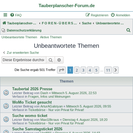
Tauberplanscher-Forum.de
FAQ
Registrieren
Anmelden
Tauberplanscher-Forum.de
F O R E N - Ü B E R S I C H T
Suche
Unbeantwortete Themen
S
Datenschutzerklärung
Unbeantwortete Themen
Aktive Themen
u
Unbeantwortete Themen
c
h
Zur erweiterten Suche
e
Suche
Erweiterte Suche
Seite
1
von
11
1
2
3
4
5
11
Nächst
Die Suche ergab 501 Treffer
…
Themen
Taubertal 2026 Presse
Letzter Beitrag von
Dash
«
Mittwoch 5. August 2026, 22:53
Verfasst in
Fragen, Infos und Meinungen
WoMo Ticket gesucht
Letzter Beitrag von
ArturAGalstyan
«
Mittwoch 5. August 2026, 09:55
Verfasst in
Ticketbörse - Nur von Privat für Privat!
Suche womo ticket
Letzter Beitrag von
Maxi18kraus
«
Dienstag 4. August 2026, 18:20
Verfasst in
Ticketbörse - Nur von Privat für Privat!
Suche Samstagsticket 2026
Letzter Beitrag von
Urnl991
«
Dienstag 4. August 2026, 14:43