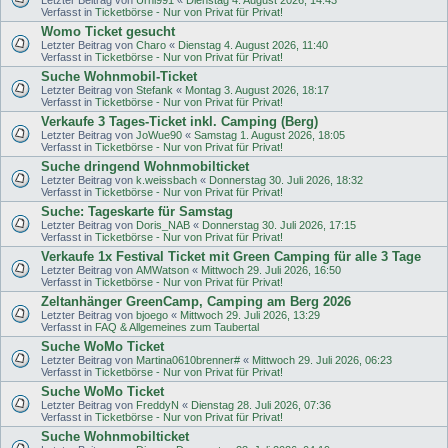
Verfasst in
Ticketbörse - Nur von Privat für Privat!
Womo Ticket gesucht
Letzter Beitrag von
Charo
«
Dienstag 4. August 2026, 11:40
Verfasst in
Ticketbörse - Nur von Privat für Privat!
Suche Wohnmobil-Ticket
Letzter Beitrag von
Stefank
«
Montag 3. August 2026, 18:17
Verfasst in
Ticketbörse - Nur von Privat für Privat!
Verkaufe 3 Tages-Ticket inkl. Camping (Berg)
Letzter Beitrag von
JoWue90
«
Samstag 1. August 2026, 18:05
Verfasst in
Ticketbörse - Nur von Privat für Privat!
Suche dringend Wohnmobilticket
Letzter Beitrag von
k.weissbach
«
Donnerstag 30. Juli 2026, 18:32
Verfasst in
Ticketbörse - Nur von Privat für Privat!
Suche: Tageskarte für Samstag
Letzter Beitrag von
Doris_NAB
«
Donnerstag 30. Juli 2026, 17:15
Verfasst in
Ticketbörse - Nur von Privat für Privat!
Verkaufe 1x Festival Ticket mit Green Camping für alle 3 Tage
Letzter Beitrag von
AMWatson
«
Mittwoch 29. Juli 2026, 16:50
Verfasst in
Ticketbörse - Nur von Privat für Privat!
Zeltanhänger GreenCamp, Camping am Berg 2026
Letzter Beitrag von
bjoego
«
Mittwoch 29. Juli 2026, 13:29
Verfasst in
FAQ & Allgemeines zum Taubertal
Suche WoMo Ticket
Letzter Beitrag von
Martina0610brenner#
«
Mittwoch 29. Juli 2026, 06:23
Verfasst in
Ticketbörse - Nur von Privat für Privat!
Suche WoMo Ticket
Letzter Beitrag von
FreddyN
«
Dienstag 28. Juli 2026, 07:36
Verfasst in
Ticketbörse - Nur von Privat für Privat!
Suche Wohnmobilticket