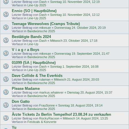
Letzter Beitrag von
Dash
«
Sonntag 10. November 2024, 12:19
Verfasst in
Line-Up 2025
Ennio (SO | Hauptbühne)
Letzter Beitrag von
Dash
«
Sonntag 10. November 2024, 12:12
Verfasst in
Line-Up 2025
Teenage Werewolves (Cramps Tribute)
Letzter Beitrag von
mikesan
«
Donnerstag 24. Oktober 2024, 20:19
Verfasst in
Bandwünsche 2025
Bestätigte Bands 2024
Letzter Beitrag von
Dash
«
Mittwoch 23. Oktober 2024, 17:18
Verfasst in
Line-Up
V i a g r a Boys
Letzter Beitrag von
mikesan
«
Donnerstag 19. September 2024, 21:47
Verfasst in
Bandwünsche 2025
01099 (SA | Hauptbühne)
Letzter Beitrag von
Dash
«
Sonntag 1. September 2024, 16:08
Verfasst in
Line-Up 2025
Dave Collide & The Everkids
Letzter Beitrag von
rulaman
«
Mittwoch 21. August 2024, 20:03
Verfasst in
Bandwünsche 2025
Please Madame
Letzter Beitrag von
markus.whatever
«
Dienstag 20. August 2024, 15:37
Verfasst in
Bandwünsche 2025
Don Gatto
Letzter Beitrag von
FrauSonne
«
Sonntag 18. August 2024, 19:14
Verfasst in
Bandwünsche 2025
Ärzte Tickets 2x Berlin Tempelhof 23.08.24 zu verkaufen
Letzter Beitrag von
RockyRacoon
«
Mittwoch 14. August 2024, 13:25
Verfasst in
Festivals & Konzerte
Yu