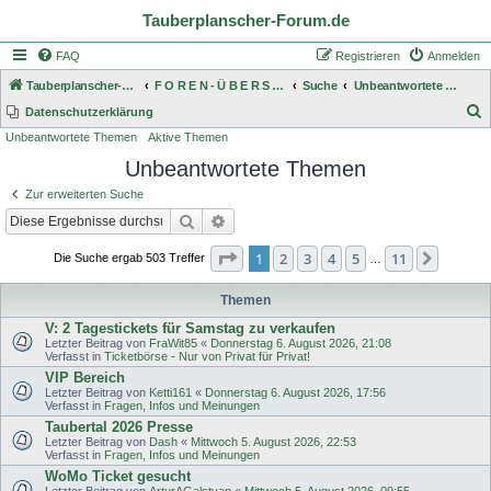
Tauberplanscher-Forum.de
FAQ
Registrieren
Anmelden
Tauberplanscher-Forum.de
F O R E N - Ü B E R S I C H T
Suche
Unbeantwortete Themen
S
Datenschutzerklärung
Unbeantwortete Themen
Aktive Themen
u
Unbeantwortete Themen
c
h
Zur erweiterten Suche
e
Suche
Erweiterte Suche
Seite
1
von
11
1
2
3
4
5
11
Nächst
Die Suche ergab 503 Treffer
…
Themen
V: 2 Tagestickets für Samstag zu verkaufen
Letzter Beitrag von
FraWit85
«
Donnerstag 6. August 2026, 21:08
Verfasst in
Ticketbörse - Nur von Privat für Privat!
VIP Bereich
Letzter Beitrag von
Ketti161
«
Donnerstag 6. August 2026, 17:56
Verfasst in
Fragen, Infos und Meinungen
Taubertal 2026 Presse
Letzter Beitrag von
Dash
«
Mittwoch 5. August 2026, 22:53
Verfasst in
Fragen, Infos und Meinungen
WoMo Ticket gesucht
Letzter Beitrag von
ArturAGalstyan
«
Mittwoch 5. August 2026, 09:55