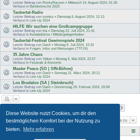
Letzter Beitrag von
RockyRacoon
«
Mittwoch 14. August 2024, 01:26
Verfasst in
Bandwünsche 2025
Taubertal-Radio
Letzter Beitrag von
sumisu
«
Dienstag 6. August 2024, 12:13
Verfasst in
Line-Up 2024
HILFE Wir suchen eine Großcampgruppe
Letzter Beitrag von
Ina
«
Dienstag 23. Juli 2024, 21:41
Verfasst in
Kontaktbörse / Mitfahrgelegenheiten
Taubertal-Festival Gewinnspiele 2024
Letzter Beitrag von
Dash
«
Montag 8. Juli 2024, 15:32
Verfasst in
Fragen, Infos und Meinungen (TTF24)
35 Jahre Chaos
Letzter Beitrag von
Yellow
«
Montag 6. Mai 2024, 22:57
Verfasst in
Festivals & Konzerte
Master Peace (SO | SfN-Bühne)
Letzter Beitrag von
Dash
«
Sonntag 31. März 2024, 20:21
Verfasst in
Line-Up 2024
Los Brudalos (SA | Steinbruch)
Letzter Beitrag von
Dash
«
Donnerstag 29. Februar 2024, 20:08
Verfasst in
Line-Up 2024
Seite
1
von
11
1
2
3
4
5
11
Nächst
Die Suche ergab 503 Treffer
…
Diese Website nutzt Cookies, um dir den
Gehe zu
bestmöglichen Komfort bei der Nutzung zu
bieten.
Mehr erfahren
Tauberplanscher-Forum.de
F O R E N - Ü B E R S I C H T