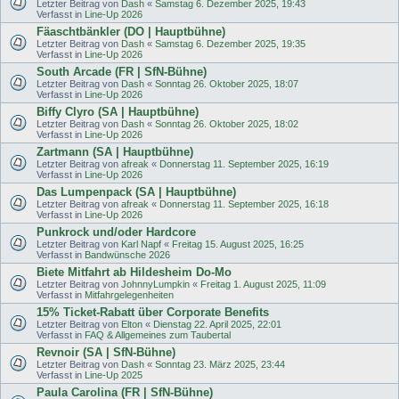
Letzter Beitrag von
Dash
«
Samstag 6. Dezember 2025, 19:43
Verfasst in
Line-Up 2026
Fäaschtbänkler (DO | Hauptbühne)
Letzter Beitrag von
Dash
«
Samstag 6. Dezember 2025, 19:35
Verfasst in
Line-Up 2026
South Arcade (FR | SfN-Bühne)
Letzter Beitrag von
Dash
«
Sonntag 26. Oktober 2025, 18:07
Verfasst in
Line-Up 2026
Biffy Clyro (SA | Hauptbühne)
Letzter Beitrag von
Dash
«
Sonntag 26. Oktober 2025, 18:02
Verfasst in
Line-Up 2026
Zartmann (SA | Hauptbühne)
Letzter Beitrag von
afreak
«
Donnerstag 11. September 2025, 16:19
Verfasst in
Line-Up 2026
Das Lumpenpack (SA | Hauptbühne)
Letzter Beitrag von
afreak
«
Donnerstag 11. September 2025, 16:18
Verfasst in
Line-Up 2026
Punkrock und/oder Hardcore
Letzter Beitrag von
Karl Napf
«
Freitag 15. August 2025, 16:25
Verfasst in
Bandwünsche 2026
Biete Mitfahrt ab Hildesheim Do-Mo
Letzter Beitrag von
JohnnyLumpkin
«
Freitag 1. August 2025, 11:09
Verfasst in
Mitfahrgelegenheiten
15% Ticket-Rabatt über Corporate Benefits
Letzter Beitrag von
Elton
«
Dienstag 22. April 2025, 22:01
Verfasst in
FAQ & Allgemeines zum Taubertal
Revnoir (SA | SfN-Bühne)
Letzter Beitrag von
Dash
«
Sonntag 23. März 2025, 23:44
Verfasst in
Line-Up 2025
Paula Carolina (FR | SfN-Bühne)