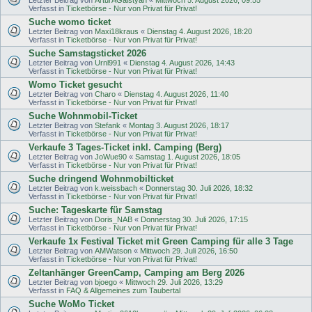
Verfasst in
Ticketbörse - Nur von Privat für Privat!
Suche womo ticket
Letzter Beitrag von
Maxi18kraus
«
Dienstag 4. August 2026, 18:20
Verfasst in
Ticketbörse - Nur von Privat für Privat!
Suche Samstagsticket 2026
Letzter Beitrag von
Urnl991
«
Dienstag 4. August 2026, 14:43
Verfasst in
Ticketbörse - Nur von Privat für Privat!
Womo Ticket gesucht
Letzter Beitrag von
Charo
«
Dienstag 4. August 2026, 11:40
Verfasst in
Ticketbörse - Nur von Privat für Privat!
Suche Wohnmobil-Ticket
Letzter Beitrag von
Stefank
«
Montag 3. August 2026, 18:17
Verfasst in
Ticketbörse - Nur von Privat für Privat!
Verkaufe 3 Tages-Ticket inkl. Camping (Berg)
Letzter Beitrag von
JoWue90
«
Samstag 1. August 2026, 18:05
Verfasst in
Ticketbörse - Nur von Privat für Privat!
Suche dringend Wohnmobilticket
Letzter Beitrag von
k.weissbach
«
Donnerstag 30. Juli 2026, 18:32
Verfasst in
Ticketbörse - Nur von Privat für Privat!
Suche: Tageskarte für Samstag
Letzter Beitrag von
Doris_NAB
«
Donnerstag 30. Juli 2026, 17:15
Verfasst in
Ticketbörse - Nur von Privat für Privat!
Verkaufe 1x Festival Ticket mit Green Camping für alle 3 Tage
Letzter Beitrag von
AMWatson
«
Mittwoch 29. Juli 2026, 16:50
Verfasst in
Ticketbörse - Nur von Privat für Privat!
Zeltanhänger GreenCamp, Camping am Berg 2026
Letzter Beitrag von
bjoego
«
Mittwoch 29. Juli 2026, 13:29
Verfasst in
FAQ & Allgemeines zum Taubertal
Suche WoMo Ticket