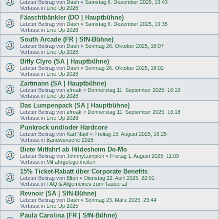
Letzter Beitrag von
Dash
«
Samstag 6. Dezember 2025, 19:43
Verfasst in
Line-Up 2026
Fäaschtbänkler (DO | Hauptbühne)
Letzter Beitrag von
Dash
«
Samstag 6. Dezember 2025, 19:35
Verfasst in
Line-Up 2026
South Arcade (FR | SfN-Bühne)
Letzter Beitrag von
Dash
«
Sonntag 26. Oktober 2025, 18:07
Verfasst in
Line-Up 2026
Biffy Clyro (SA | Hauptbühne)
Letzter Beitrag von
Dash
«
Sonntag 26. Oktober 2025, 18:02
Verfasst in
Line-Up 2026
Zartmann (SA | Hauptbühne)
Letzter Beitrag von
afreak
«
Donnerstag 11. September 2025, 16:19
Verfasst in
Line-Up 2026
Das Lumpenpack (SA | Hauptbühne)
Letzter Beitrag von
afreak
«
Donnerstag 11. September 2025, 16:18
Verfasst in
Line-Up 2026
Punkrock und/oder Hardcore
Letzter Beitrag von
Karl Napf
«
Freitag 15. August 2025, 16:25
Verfasst in
Bandwünsche 2026
Biete Mitfahrt ab Hildesheim Do-Mo
Letzter Beitrag von
JohnnyLumpkin
«
Freitag 1. August 2025, 11:09
Verfasst in
Mitfahrgelegenheiten
15% Ticket-Rabatt über Corporate Benefits
Letzter Beitrag von
Elton
«
Dienstag 22. April 2025, 22:01
Verfasst in
FAQ & Allgemeines zum Taubertal
Revnoir (SA | SfN-Bühne)
Letzter Beitrag von
Dash
«
Sonntag 23. März 2025, 23:44
Verfasst in
Line-Up 2025
Paula Carolina (FR | SfN-Bühne)