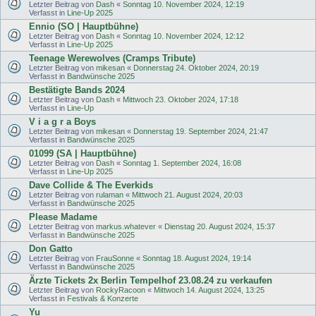
Letzter Beitrag von
Dash
«
Sonntag 10. November 2024, 12:19
Verfasst in
Line-Up 2025
Ennio (SO | Hauptbühne)
Letzter Beitrag von
Dash
«
Sonntag 10. November 2024, 12:12
Verfasst in
Line-Up 2025
Teenage Werewolves (Cramps Tribute)
Letzter Beitrag von
mikesan
«
Donnerstag 24. Oktober 2024, 20:19
Verfasst in
Bandwünsche 2025
Bestätigte Bands 2024
Letzter Beitrag von
Dash
«
Mittwoch 23. Oktober 2024, 17:18
Verfasst in
Line-Up
V i a g r a Boys
Letzter Beitrag von
mikesan
«
Donnerstag 19. September 2024, 21:47
Verfasst in
Bandwünsche 2025
01099 (SA | Hauptbühne)
Letzter Beitrag von
Dash
«
Sonntag 1. September 2024, 16:08
Verfasst in
Line-Up 2025
Dave Collide & The Everkids
Letzter Beitrag von
rulaman
«
Mittwoch 21. August 2024, 20:03
Verfasst in
Bandwünsche 2025
Please Madame
Letzter Beitrag von
markus.whatever
«
Dienstag 20. August 2024, 15:37
Verfasst in
Bandwünsche 2025
Don Gatto
Letzter Beitrag von
FrauSonne
«
Sonntag 18. August 2024, 19:14
Verfasst in
Bandwünsche 2025
Ärzte Tickets 2x Berlin Tempelhof 23.08.24 zu verkaufen
Letzter Beitrag von
RockyRacoon
«
Mittwoch 14. August 2024, 13:25
Verfasst in
Festivals & Konzerte
Yu