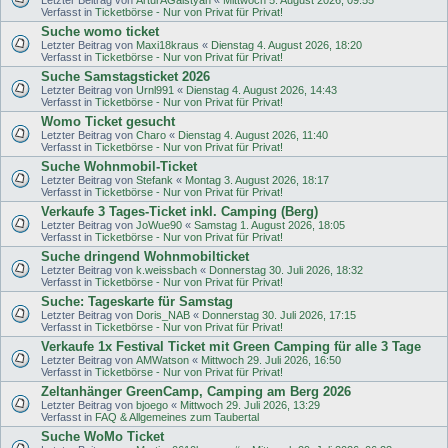
Verfasst in
Ticketbörse - Nur von Privat für Privat!
Suche womo ticket
Letzter Beitrag von
Maxi18kraus
«
Dienstag 4. August 2026, 18:20
Verfasst in
Ticketbörse - Nur von Privat für Privat!
Suche Samstagsticket 2026
Letzter Beitrag von
Urnl991
«
Dienstag 4. August 2026, 14:43
Verfasst in
Ticketbörse - Nur von Privat für Privat!
Womo Ticket gesucht
Letzter Beitrag von
Charo
«
Dienstag 4. August 2026, 11:40
Verfasst in
Ticketbörse - Nur von Privat für Privat!
Suche Wohnmobil-Ticket
Letzter Beitrag von
Stefank
«
Montag 3. August 2026, 18:17
Verfasst in
Ticketbörse - Nur von Privat für Privat!
Verkaufe 3 Tages-Ticket inkl. Camping (Berg)
Letzter Beitrag von
JoWue90
«
Samstag 1. August 2026, 18:05
Verfasst in
Ticketbörse - Nur von Privat für Privat!
Suche dringend Wohnmobilticket
Letzter Beitrag von
k.weissbach
«
Donnerstag 30. Juli 2026, 18:32
Verfasst in
Ticketbörse - Nur von Privat für Privat!
Suche: Tageskarte für Samstag
Letzter Beitrag von
Doris_NAB
«
Donnerstag 30. Juli 2026, 17:15
Verfasst in
Ticketbörse - Nur von Privat für Privat!
Verkaufe 1x Festival Ticket mit Green Camping für alle 3 Tage
Letzter Beitrag von
AMWatson
«
Mittwoch 29. Juli 2026, 16:50
Verfasst in
Ticketbörse - Nur von Privat für Privat!
Zeltanhänger GreenCamp, Camping am Berg 2026
Letzter Beitrag von
bjoego
«
Mittwoch 29. Juli 2026, 13:29
Verfasst in
FAQ & Allgemeines zum Taubertal
Suche WoMo Ticket