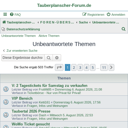
Tauberplanscher-Forum.de
FAQ
Registrieren
Anmelden
Tauberplanscher-Forum.de
F O R E N - Ü B E R S I C H T
Suche
Unbeantwortete Themen
S
Datenschutzerklärung
Unbeantwortete Themen
Aktive Themen
u
Unbeantwortete Themen
c
h
Zur erweiterten Suche
e
Suche
Erweiterte Suche
Seite
1
von
11
1
2
3
4
5
11
Nächst
Die Suche ergab 503 Treffer
…
Themen
V: 2 Tagestickets für Samstag zu verkaufen
Letzter Beitrag von
FraWit85
«
Donnerstag 6. August 2026, 21:08
Verfasst in
Ticketbörse - Nur von Privat für Privat!
VIP Bereich
Letzter Beitrag von
Ketti161
«
Donnerstag 6. August 2026, 17:56
Verfasst in
Fragen, Infos und Meinungen
Taubertal 2026 Presse
Letzter Beitrag von
Dash
«
Mittwoch 5. August 2026, 22:53
Verfasst in
Fragen, Infos und Meinungen
WoMo Ticket gesucht
Letzter Beitrag von
ArturAGalstyan
«
Mittwoch 5. August 2026, 09:55