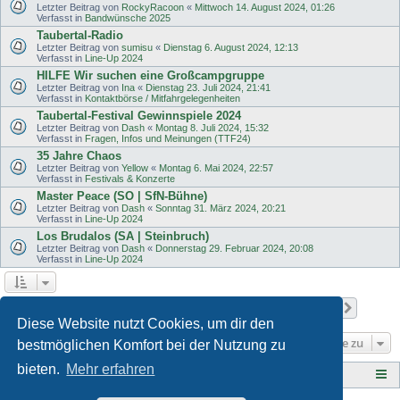
Letzter Beitrag von
RockyRacoon
«
Mittwoch 14. August 2024, 01:26
Verfasst in
Bandwünsche 2025
Taubertal-Radio
Letzter Beitrag von
sumisu
«
Dienstag 6. August 2024, 12:13
Verfasst in
Line-Up 2024
HILFE Wir suchen eine Großcampgruppe
Letzter Beitrag von
Ina
«
Dienstag 23. Juli 2024, 21:41
Verfasst in
Kontaktbörse / Mitfahrgelegenheiten
Taubertal-Festival Gewinnspiele 2024
Letzter Beitrag von
Dash
«
Montag 8. Juli 2024, 15:32
Verfasst in
Fragen, Infos und Meinungen (TTF24)
35 Jahre Chaos
Letzter Beitrag von
Yellow
«
Montag 6. Mai 2024, 22:57
Verfasst in
Festivals & Konzerte
Master Peace (SO | SfN-Bühne)
Letzter Beitrag von
Dash
«
Sonntag 31. März 2024, 20:21
Verfasst in
Line-Up 2024
Los Brudalos (SA | Steinbruch)
Letzter Beitrag von
Dash
«
Donnerstag 29. Februar 2024, 20:08
Verfasst in
Line-Up 2024
Seite
1
von
11
1
2
3
4
5
11
Nächst
Die Suche ergab 503 Treffer
…
Diese Website nutzt Cookies, um dir den
Gehe zu
bestmöglichen Komfort bei der Nutzung zu
bieten.
Mehr erfahren
Tauberplanscher-Forum.de
F O R E N - Ü B E R S I C H T