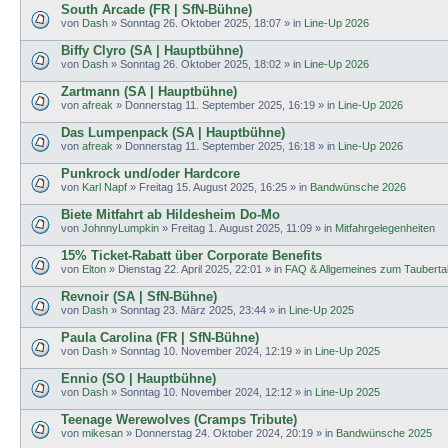
South Arcade (FR | SfN-Bühne)
von
Dash
»
Sonntag 26. Oktober 2025, 18:07
» in
Line-Up 2026
Biffy Clyro (SA | Hauptbühne)
von
Dash
»
Sonntag 26. Oktober 2025, 18:02
» in
Line-Up 2026
Zartmann (SA | Hauptbühne)
von
afreak
»
Donnerstag 11. September 2025, 16:19
» in
Line-Up 2026
Das Lumpenpack (SA | Hauptbühne)
von
afreak
»
Donnerstag 11. September 2025, 16:18
» in
Line-Up 2026
Punkrock und/oder Hardcore
von
Karl Napf
»
Freitag 15. August 2025, 16:25
» in
Bandwünsche 2026
Biete Mitfahrt ab Hildesheim Do-Mo
von
JohnnyLumpkin
»
Freitag 1. August 2025, 11:09
» in
Mitfahrgelegenheiten
15% Ticket-Rabatt über Corporate Benefits
von
Elton
»
Dienstag 22. April 2025, 22:01
» in
FAQ & Allgemeines zum Tauberta
Revnoir (SA | SfN-Bühne)
von
Dash
»
Sonntag 23. März 2025, 23:44
» in
Line-Up 2025
Paula Carolina (FR | SfN-Bühne)
von
Dash
»
Sonntag 10. November 2024, 12:19
» in
Line-Up 2025
Ennio (SO | Hauptbühne)
von
Dash
»
Sonntag 10. November 2024, 12:12
» in
Line-Up 2025
Teenage Werewolves (Cramps Tribute)
von
mikesan
»
Donnerstag 24. Oktober 2024, 20:19
» in
Bandwünsche 2025