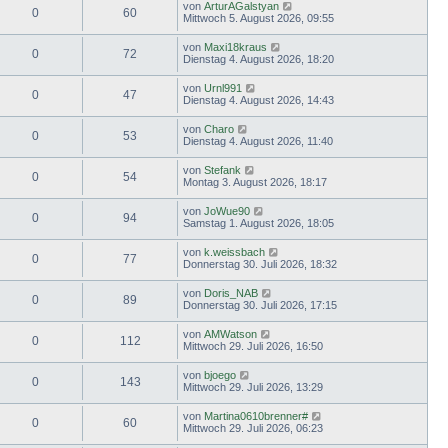
von
ArturAGalstyan
0
60
Mittwoch 5. August 2026, 09:55
von
Maxi18kraus
0
72
Dienstag 4. August 2026, 18:20
von
Urnl991
0
47
Dienstag 4. August 2026, 14:43
von
Charo
0
53
Dienstag 4. August 2026, 11:40
von
Stefank
0
54
Montag 3. August 2026, 18:17
von
JoWue90
0
94
Samstag 1. August 2026, 18:05
von
k.weissbach
0
77
Donnerstag 30. Juli 2026, 18:32
von
Doris_NAB
0
89
Donnerstag 30. Juli 2026, 17:15
von
AMWatson
0
112
Mittwoch 29. Juli 2026, 16:50
von
bjoego
0
143
Mittwoch 29. Juli 2026, 13:29
von
Martina0610brenner#
0
60
Mittwoch 29. Juli 2026, 06:23