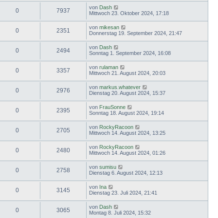
von
Dash
0
7937
Mittwoch 23. Oktober 2024, 17:18
von
mikesan
0
2351
Donnerstag 19. September 2024, 21:47
von
Dash
0
2494
Sonntag 1. September 2024, 16:08
von
rulaman
0
3357
Mittwoch 21. August 2024, 20:03
von
markus.whatever
0
2976
Dienstag 20. August 2024, 15:37
von
FrauSonne
0
2395
Sonntag 18. August 2024, 19:14
von
RockyRacoon
0
2705
Mittwoch 14. August 2024, 13:25
von
RockyRacoon
0
2480
Mittwoch 14. August 2024, 01:26
von
sumisu
0
2758
Dienstag 6. August 2024, 12:13
von
Ina
0
3145
Dienstag 23. Juli 2024, 21:41
von
Dash
0
3065
Montag 8. Juli 2024, 15:32