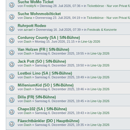
Suche WoMo Ticket
von
FreddyN
»
Dienstag 28. Juli 2026, 07:36
» in
Ticketbörse - Nur von Privat fü
Suche Wohnmobilticket
von
Diana
»
Donnerstag 23. Juli 2026, 04:19
» in
Ticketbörse - Nur von Privat fü
Ruhrpott Rodeo
von
azrael
»
Donnerstag 16. Juli 2026, 07:39
» in
Festivals & Konzerte
Corduroy County (SA | SfN-Bühne)
von
Dash
»
Montag 15. Juni 2026, 21:15
» in
Line-Up 2026
Van Holzen (FR | SfN-Bühne)
von
Dash
»
Samstag 6. Dezember 2025, 19:55
» in
Line-Up 2026
Jack Pott (SO | SfN-Bühne)
von
Dash
»
Samstag 6. Dezember 2025, 19:50
» in
Line-Up 2026
Lostboi Lino (SA | SfN-Bühne)
von
Dash
»
Samstag 6. Dezember 2025, 19:49
» in
Line-Up 2026
MilleniumKid (SO | SfN-Bühne)
von
Dash
»
Samstag 6. Dezember 2025, 19:46
» in
Line-Up 2026
Dilla (FR| SfN-Bühne)
von
Dash
»
Samstag 6. Dezember 2025, 19:45
» in
Line-Up 2026
Chapo102 (SA | SfN-Bühne)
von
Dash
»
Samstag 6. Dezember 2025, 19:43
» in
Line-Up 2026
Fäaschtbänkler (DO | Hauptbühne)
von
Dash
»
Samstag 6. Dezember 2025, 19:35
» in
Line-Up 2026