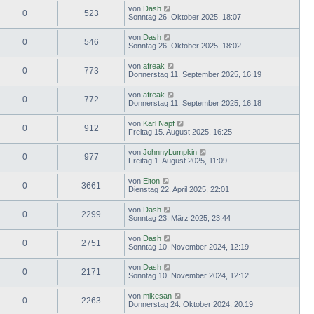
von
Dash
0
523
Sonntag 26. Oktober 2025, 18:07
von
Dash
0
546
Sonntag 26. Oktober 2025, 18:02
von
afreak
0
773
Donnerstag 11. September 2025, 16:19
von
afreak
0
772
Donnerstag 11. September 2025, 16:18
von
Karl Napf
0
912
Freitag 15. August 2025, 16:25
von
JohnnyLumpkin
0
977
Freitag 1. August 2025, 11:09
von
Elton
0
3661
Dienstag 22. April 2025, 22:01
von
Dash
0
2299
Sonntag 23. März 2025, 23:44
von
Dash
0
2751
Sonntag 10. November 2024, 12:19
von
Dash
0
2171
Sonntag 10. November 2024, 12:12
von
mikesan
0
2263
Donnerstag 24. Oktober 2024, 20:19