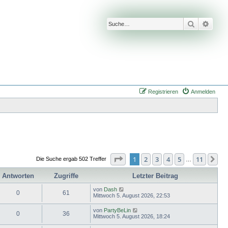
Suche
Erwei
Registrieren
Anmelden
Seite
1
von
11
1
2
3
4
5
11
Nä
Die Suche ergab 502 Treffer
…
Antworten
Zugriffe
Letzter Beitrag
von
Dash
0
61
Mittwoch 5. August 2026, 22:53
von
PartyBeLin
0
36
Mittwoch 5. August 2026, 18:24