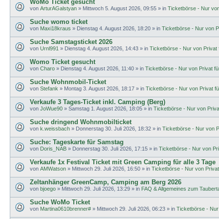
WoMo Ticket gesucht
von
ArturAGalstyan
»
Mittwoch 5. August 2026, 09:55
» in
Ticketbörse - Nur von 
Suche womo ticket
von
Maxi18kraus
»
Dienstag 4. August 2026, 18:20
» in
Ticketbörse - Nur von Pr
Suche Samstagsticket 2026
von
Urnl991
»
Dienstag 4. August 2026, 14:43
» in
Ticketbörse - Nur von Privat f
Womo Ticket gesucht
von
Charo
»
Dienstag 4. August 2026, 11:40
» in
Ticketbörse - Nur von Privat für
Suche Wohnmobil-Ticket
von
Stefank
»
Montag 3. August 2026, 18:17
» in
Ticketbörse - Nur von Privat fü
Verkaufe 3 Tages-Ticket inkl. Camping (Berg)
von
JoWue90
»
Samstag 1. August 2026, 18:05
» in
Ticketbörse - Nur von Privat
Suche dringend Wohnmobilticket
von
k.weissbach
»
Donnerstag 30. Juli 2026, 18:32
» in
Ticketbörse - Nur von Pr
Suche: Tageskarte für Samstag
von
Doris_NAB
»
Donnerstag 30. Juli 2026, 17:15
» in
Ticketbörse - Nur von Priv
Verkaufe 1x Festival Ticket mit Green Camping für alle 3 Tage
von
AMWatson
»
Mittwoch 29. Juli 2026, 16:50
» in
Ticketbörse - Nur von Privat 
Zeltanhänger GreenCamp, Camping am Berg 2026
von
bjoego
»
Mittwoch 29. Juli 2026, 13:29
» in
FAQ & Allgemeines zum Tauberta
Suche WoMo Ticket
von
Martina0610brenner#
»
Mittwoch 29. Juli 2026, 06:23
» in
Ticketbörse - Nur 