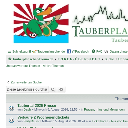
Schnellzugriff
Tauberplanscher.de
@Facebook
FAQ
Datenschutz
Tauberplanscher-Forum.de
F O R E N - Ü B E R S I C H T
Suche
Unbea
Unbeantwortete Themen
Aktive Themen
Zur erweiterten Suche
Suche
Erweiterte Suche
Theme
Taubertal 2026 Presse
von
Dash
»
Mittwoch 5. August 2026, 22:53
» in
Fragen, Infos und Meinungen
Verkaufe 2 Wochenendtickets
von
PartyBeLin
»
Mittwoch 5. August 2026, 18:24
» in
Ticketbörse - Nur von Priva