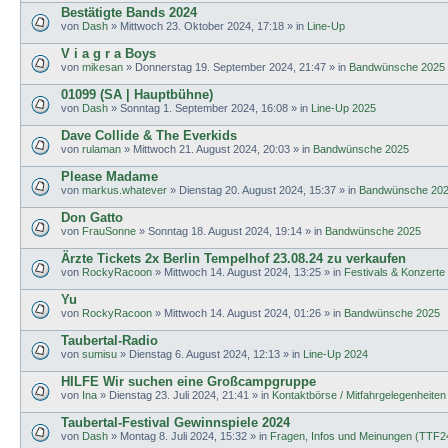
Bestätigte Bands 2024
von
Dash
»
Mittwoch 23. Oktober 2024, 17:18
» in
Line-Up
V i a g r a Boys
von
mikesan
»
Donnerstag 19. September 2024, 21:47
» in
Bandwünsche 2025
01099 (SA | Hauptbühne)
von
Dash
»
Sonntag 1. September 2024, 16:08
» in
Line-Up 2025
Dave Collide & The Everkids
von
rulaman
»
Mittwoch 21. August 2024, 20:03
» in
Bandwünsche 2025
Please Madame
von
markus.whatever
»
Dienstag 20. August 2024, 15:37
» in
Bandwünsche 20
Don Gatto
von
FrauSonne
»
Sonntag 18. August 2024, 19:14
» in
Bandwünsche 2025
Ärzte Tickets 2x Berlin Tempelhof 23.08.24 zu verkaufen
von
RockyRacoon
»
Mittwoch 14. August 2024, 13:25
» in
Festivals & Konzerte
Yu
von
RockyRacoon
»
Mittwoch 14. August 2024, 01:26
» in
Bandwünsche 2025
Taubertal-Radio
von
sumisu
»
Dienstag 6. August 2024, 12:13
» in
Line-Up 2024
HILFE Wir suchen eine Großcampgruppe
von
Ina
»
Dienstag 23. Juli 2024, 21:41
» in
Kontaktbörse / Mitfahrgelegenheiten
Taubertal-Festival Gewinnspiele 2024
von
Dash
»
Montag 8. Juli 2024, 15:32
» in
Fragen, Infos und Meinungen (TTF2