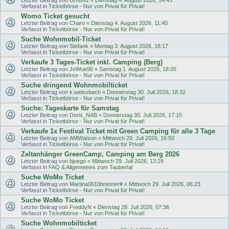
Verfasst in
Ticketbörse - Nur von Privat für Privat!
Womo Ticket gesucht
Letzter Beitrag von
Charo
«
Dienstag 4. August 2026, 11:40
Verfasst in
Ticketbörse - Nur von Privat für Privat!
Suche Wohnmobil-Ticket
Letzter Beitrag von
Stefank
«
Montag 3. August 2026, 18:17
Verfasst in
Ticketbörse - Nur von Privat für Privat!
Verkaufe 3 Tages-Ticket inkl. Camping (Berg)
Letzter Beitrag von
JoWue90
«
Samstag 1. August 2026, 18:05
Verfasst in
Ticketbörse - Nur von Privat für Privat!
Suche dringend Wohnmobilticket
Letzter Beitrag von
k.weissbach
«
Donnerstag 30. Juli 2026, 18:32
Verfasst in
Ticketbörse - Nur von Privat für Privat!
Suche: Tageskarte für Samstag
Letzter Beitrag von
Doris_NAB
«
Donnerstag 30. Juli 2026, 17:15
Verfasst in
Ticketbörse - Nur von Privat für Privat!
Verkaufe 1x Festival Ticket mit Green Camping für alle 3 Tage
Letzter Beitrag von
AMWatson
«
Mittwoch 29. Juli 2026, 16:50
Verfasst in
Ticketbörse - Nur von Privat für Privat!
Zeltanhänger GreenCamp, Camping am Berg 2026
Letzter Beitrag von
bjoego
«
Mittwoch 29. Juli 2026, 13:29
Verfasst in
FAQ & Allgemeines zum Taubertal
Suche WoMo Ticket
Letzter Beitrag von
Martina0610brenner#
«
Mittwoch 29. Juli 2026, 06:23
Verfasst in
Ticketbörse - Nur von Privat für Privat!
Suche WoMo Ticket
Letzter Beitrag von
FreddyN
«
Dienstag 28. Juli 2026, 07:36
Verfasst in
Ticketbörse - Nur von Privat für Privat!
Suche Wohnmobilticket