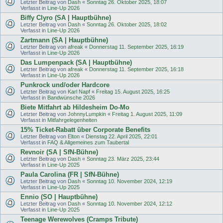
Letzter Beitrag von
Dash
«
Sonntag 26. Oktober 2025, 18:07
Verfasst in
Line-Up 2026
Biffy Clyro (SA | Hauptbühne)
Letzter Beitrag von
Dash
«
Sonntag 26. Oktober 2025, 18:02
Verfasst in
Line-Up 2026
Zartmann (SA | Hauptbühne)
Letzter Beitrag von
afreak
«
Donnerstag 11. September 2025, 16:19
Verfasst in
Line-Up 2026
Das Lumpenpack (SA | Hauptbühne)
Letzter Beitrag von
afreak
«
Donnerstag 11. September 2025, 16:18
Verfasst in
Line-Up 2026
Punkrock und/oder Hardcore
Letzter Beitrag von
Karl Napf
«
Freitag 15. August 2025, 16:25
Verfasst in
Bandwünsche 2026
Biete Mitfahrt ab Hildesheim Do-Mo
Letzter Beitrag von
JohnnyLumpkin
«
Freitag 1. August 2025, 11:09
Verfasst in
Mitfahrgelegenheiten
15% Ticket-Rabatt über Corporate Benefits
Letzter Beitrag von
Elton
«
Dienstag 22. April 2025, 22:01
Verfasst in
FAQ & Allgemeines zum Taubertal
Revnoir (SA | SfN-Bühne)
Letzter Beitrag von
Dash
«
Sonntag 23. März 2025, 23:44
Verfasst in
Line-Up 2025
Paula Carolina (FR | SfN-Bühne)
Letzter Beitrag von
Dash
«
Sonntag 10. November 2024, 12:19
Verfasst in
Line-Up 2025
Ennio (SO | Hauptbühne)
Letzter Beitrag von
Dash
«
Sonntag 10. November 2024, 12:12
Verfasst in
Line-Up 2025
Teenage Werewolves (Cramps Tribute)