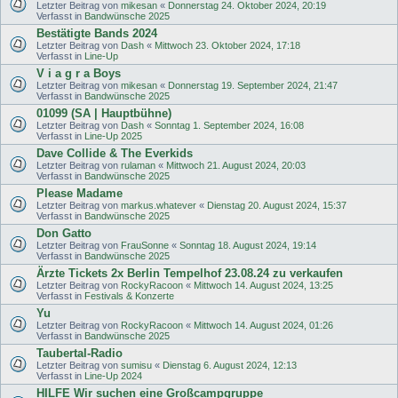
Letzter Beitrag von
mikesan
«
Donnerstag 24. Oktober 2024, 20:19
Verfasst in
Bandwünsche 2025
Bestätigte Bands 2024
Letzter Beitrag von
Dash
«
Mittwoch 23. Oktober 2024, 17:18
Verfasst in
Line-Up
V i a g r a Boys
Letzter Beitrag von
mikesan
«
Donnerstag 19. September 2024, 21:47
Verfasst in
Bandwünsche 2025
01099 (SA | Hauptbühne)
Letzter Beitrag von
Dash
«
Sonntag 1. September 2024, 16:08
Verfasst in
Line-Up 2025
Dave Collide & The Everkids
Letzter Beitrag von
rulaman
«
Mittwoch 21. August 2024, 20:03
Verfasst in
Bandwünsche 2025
Please Madame
Letzter Beitrag von
markus.whatever
«
Dienstag 20. August 2024, 15:37
Verfasst in
Bandwünsche 2025
Don Gatto
Letzter Beitrag von
FrauSonne
«
Sonntag 18. August 2024, 19:14
Verfasst in
Bandwünsche 2025
Ärzte Tickets 2x Berlin Tempelhof 23.08.24 zu verkaufen
Letzter Beitrag von
RockyRacoon
«
Mittwoch 14. August 2024, 13:25
Verfasst in
Festivals & Konzerte
Yu
Letzter Beitrag von
RockyRacoon
«
Mittwoch 14. August 2024, 01:26
Verfasst in
Bandwünsche 2025
Taubertal-Radio
Letzter Beitrag von
sumisu
«
Dienstag 6. August 2024, 12:13
Verfasst in
Line-Up 2024
HILFE Wir suchen eine Großcampgruppe