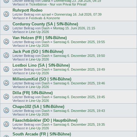
Letzter Beitrag von
Diana
«
Donnerstag 23. Juli 2026, 04:19
Verfasst in
Ticketbörse - Nur von Privat für Privat!
Ruhrpott Rodeo
Letzter Beitrag von
azrael
«
Donnerstag 16. Juli 2026, 07:39
Verfasst in
Festivals & Konzerte
Corduroy County (SA | SfN-Bühne)
Letzter Beitrag von
Dash
«
Montag 15. Juni 2026, 21:15
Verfasst in
Line-Up 2026
Van Holzen (FR | SfN-Bühne)
Letzter Beitrag von
Dash
«
Samstag 6. Dezember 2025, 19:55
Verfasst in
Line-Up 2026
Jack Pott (SO | SfN-Bühne)
Letzter Beitrag von
Dash
«
Samstag 6. Dezember 2025, 19:50
Verfasst in
Line-Up 2026
Lostboi Lino (SA | SfN-Bühne)
Letzter Beitrag von
Dash
«
Samstag 6. Dezember 2025, 19:49
Verfasst in
Line-Up 2026
MilleniumKid (SO | SfN-Bühne)
Letzter Beitrag von
Dash
«
Samstag 6. Dezember 2025, 19:46
Verfasst in
Line-Up 2026
Dilla (FR| SfN-Bühne)
Letzter Beitrag von
Dash
«
Samstag 6. Dezember 2025, 19:45
Verfasst in
Line-Up 2026
Chapo102 (SA | SfN-Bühne)
Letzter Beitrag von
Dash
«
Samstag 6. Dezember 2025, 19:43
Verfasst in
Line-Up 2026
Fäaschtbänkler (DO | Hauptbühne)
Letzter Beitrag von
Dash
«
Samstag 6. Dezember 2025, 19:35
Verfasst in
Line-Up 2026
South Arcade (FR | SfN-Bühne)