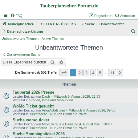
Tauberplanscher-Forum.de
FAQ
Registrieren
Anmelden
Tauberplanscher-Forum.de
F O R E N - Ü B E R S I C H T
Suche
Unbeantwortete Themen
S
Datenschutzerklärung
Unbeantwortete Themen
Aktive Themen
u
Unbeantwortete Themen
c
h
Zur erweiterten Suche
e
Suche
Erweiterte Suche
Seite
1
von
11
1
2
3
4
5
11
Nächst
Die Suche ergab 501 Treffer
…
Themen
Taubertal 2026 Presse
Letzter Beitrag von
Dash
«
Mittwoch 5. August 2026, 22:53
Verfasst in
Fragen, Infos und Meinungen
WoMo Ticket gesucht
Letzter Beitrag von
ArturAGalstyan
«
Mittwoch 5. August 2026, 09:55
Verfasst in
Ticketbörse - Nur von Privat für Privat!
Suche womo ticket
Letzter Beitrag von
Maxi18kraus
«
Dienstag 4. August 2026, 18:20
Verfasst in
Ticketbörse - Nur von Privat für Privat!
Suche Samstagsticket 2026
Letzter Beitrag von
Urnl991
«
Dienstag 4. August 2026, 14:43