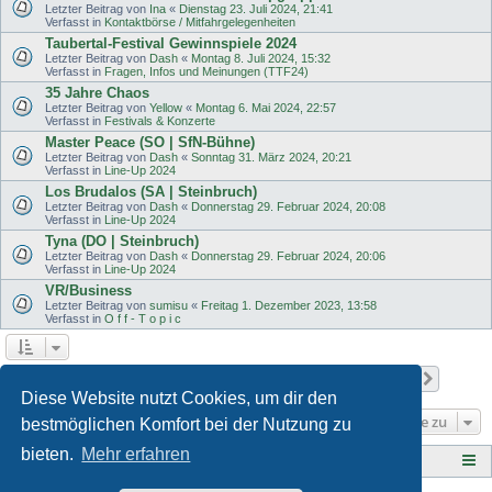
Letzter Beitrag von
Ina
«
Dienstag 23. Juli 2024, 21:41
Verfasst in
Kontaktbörse / Mitfahrgelegenheiten
Taubertal-Festival Gewinnspiele 2024
Letzter Beitrag von
Dash
«
Montag 8. Juli 2024, 15:32
Verfasst in
Fragen, Infos und Meinungen (TTF24)
35 Jahre Chaos
Letzter Beitrag von
Yellow
«
Montag 6. Mai 2024, 22:57
Verfasst in
Festivals & Konzerte
Master Peace (SO | SfN-Bühne)
Letzter Beitrag von
Dash
«
Sonntag 31. März 2024, 20:21
Verfasst in
Line-Up 2024
Los Brudalos (SA | Steinbruch)
Letzter Beitrag von
Dash
«
Donnerstag 29. Februar 2024, 20:08
Verfasst in
Line-Up 2024
Tyna (DO | Steinbruch)
Letzter Beitrag von
Dash
«
Donnerstag 29. Februar 2024, 20:06
Verfasst in
Line-Up 2024
VR/Business
Letzter Beitrag von
sumisu
«
Freitag 1. Dezember 2023, 13:58
Verfasst in
O f f - T o p i c
Seite
1
von
11
1
2
3
4
5
11
Nächst
Die Suche ergab 501 Treffer
…
Diese Website nutzt Cookies, um dir den
Gehe zu
bestmöglichen Komfort bei der Nutzung zu
bieten.
Mehr erfahren
Tauberplanscher-Forum.de
F O R E N - Ü B E R S I C H T