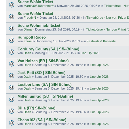
Suche WoMo Ticket
von
Martina0610brenner#
»
Mittwoch 29. Juli 2026, 06:23
» in
Ticketbörse - Nur 
Suche WoMo Ticket
von
FreddyN
»
Dienstag 28. Juli 2026, 07:36
» in
Ticketbörse - Nur von Privat fü
Suche Wohnmobilticket
von
Diana
»
Donnerstag 23. Juli 2026, 04:19
» in
Ticketbörse - Nur von Privat fü
Ruhrpott Rodeo
von
azrael
»
Donnerstag 16. Juli 2026, 07:39
» in
Festivals & Konzerte
Corduroy County (SA | SfN-Bühne)
von
Dash
»
Montag 15. Juni 2026, 21:15
» in
Line-Up 2026
Van Holzen (FR | SfN-Bühne)
von
Dash
»
Samstag 6. Dezember 2025, 19:55
» in
Line-Up 2026
Jack Pott (SO | SfN-Bühne)
von
Dash
»
Samstag 6. Dezember 2025, 19:50
» in
Line-Up 2026
Lostboi Lino (SA | SfN-Bühne)
von
Dash
»
Samstag 6. Dezember 2025, 19:49
» in
Line-Up 2026
MilleniumKid (SO | SfN-Bühne)
von
Dash
»
Samstag 6. Dezember 2025, 19:46
» in
Line-Up 2026
Dilla (FR| SfN-Bühne)
von
Dash
»
Samstag 6. Dezember 2025, 19:45
» in
Line-Up 2026
Chapo102 (SA | SfN-Bühne)
von
Dash
»
Samstag 6. Dezember 2025, 19:43
» in
Line-Up 2026