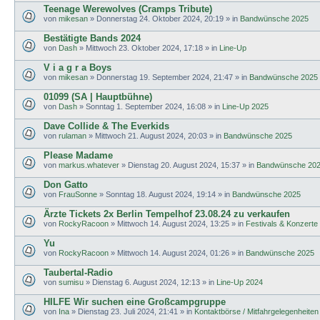
Teenage Werewolves (Cramps Tribute)
von
mikesan
»
Donnerstag 24. Oktober 2024, 20:19
» in
Bandwünsche 2025
Bestätigte Bands 2024
von
Dash
»
Mittwoch 23. Oktober 2024, 17:18
» in
Line-Up
V i a g r a Boys
von
mikesan
»
Donnerstag 19. September 2024, 21:47
» in
Bandwünsche 2025
01099 (SA | Hauptbühne)
von
Dash
»
Sonntag 1. September 2024, 16:08
» in
Line-Up 2025
Dave Collide & The Everkids
von
rulaman
»
Mittwoch 21. August 2024, 20:03
» in
Bandwünsche 2025
Please Madame
von
markus.whatever
»
Dienstag 20. August 2024, 15:37
» in
Bandwünsche 20
Don Gatto
von
FrauSonne
»
Sonntag 18. August 2024, 19:14
» in
Bandwünsche 2025
Ärzte Tickets 2x Berlin Tempelhof 23.08.24 zu verkaufen
von
RockyRacoon
»
Mittwoch 14. August 2024, 13:25
» in
Festivals & Konzerte
Yu
von
RockyRacoon
»
Mittwoch 14. August 2024, 01:26
» in
Bandwünsche 2025
Taubertal-Radio
von
sumisu
»
Dienstag 6. August 2024, 12:13
» in
Line-Up 2024
HILFE Wir suchen eine Großcampgruppe
von
Ina
»
Dienstag 23. Juli 2024, 21:41
» in
Kontaktbörse / Mitfahrgelegenheiten