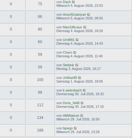
von
Dash
0
75
Mittwoch 5. August 2026, 22:53
von
ArturAGalstyan
0
66
Mittwoch 5. August 2026, 09:55
von
Maxi18kraus
0
80
Dienstag 4. August 2026, 18:20
von
Urnl991
0
60
Dienstag 4. August 2026, 14:43
von
Charo
0
59
Dienstag 4. August 2026, 11:40
von
Stefank
0
59
Montag 3. August 2026, 18:17
von
JoWue90
0
100
Samstag 1. August 2026, 18:05
von
k.weissbach
0
98
Donnerstag 30. Juli 2026, 18:32
von
Doris_NAB
0
112
Donnerstag 30. Juli 2026, 17:15
von
AMWatson
0
134
Mittwoch 29. Juli 2026, 16:50
von
bjoego
0
188
Mittwoch 29. Juli 2026, 13:29