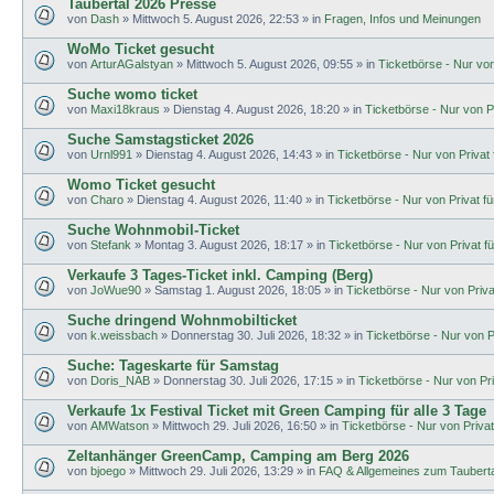
Taubertal 2026 Presse
von
Dash
»
Mittwoch 5. August 2026, 22:53
» in
Fragen, Infos und Meinungen
WoMo Ticket gesucht
von
ArturAGalstyan
»
Mittwoch 5. August 2026, 09:55
» in
Ticketbörse - Nur von 
Suche womo ticket
von
Maxi18kraus
»
Dienstag 4. August 2026, 18:20
» in
Ticketbörse - Nur von Pr
Suche Samstagsticket 2026
von
Urnl991
»
Dienstag 4. August 2026, 14:43
» in
Ticketbörse - Nur von Privat f
Womo Ticket gesucht
von
Charo
»
Dienstag 4. August 2026, 11:40
» in
Ticketbörse - Nur von Privat für
Suche Wohnmobil-Ticket
von
Stefank
»
Montag 3. August 2026, 18:17
» in
Ticketbörse - Nur von Privat fü
Verkaufe 3 Tages-Ticket inkl. Camping (Berg)
von
JoWue90
»
Samstag 1. August 2026, 18:05
» in
Ticketbörse - Nur von Privat
Suche dringend Wohnmobilticket
von
k.weissbach
»
Donnerstag 30. Juli 2026, 18:32
» in
Ticketbörse - Nur von Pr
Suche: Tageskarte für Samstag
von
Doris_NAB
»
Donnerstag 30. Juli 2026, 17:15
» in
Ticketbörse - Nur von Priv
Verkaufe 1x Festival Ticket mit Green Camping für alle 3 Tage
von
AMWatson
»
Mittwoch 29. Juli 2026, 16:50
» in
Ticketbörse - Nur von Privat 
Zeltanhänger GreenCamp, Camping am Berg 2026
von
bjoego
»
Mittwoch 29. Juli 2026, 13:29
» in
FAQ & Allgemeines zum Tauberta