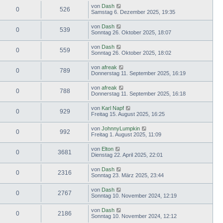
von
Dash
0
526
Samstag 6. Dezember 2025, 19:35
von
Dash
0
539
Sonntag 26. Oktober 2025, 18:07
von
Dash
0
559
Sonntag 26. Oktober 2025, 18:02
von
afreak
0
789
Donnerstag 11. September 2025, 16:19
von
afreak
0
788
Donnerstag 11. September 2025, 16:18
von
Karl Napf
0
929
Freitag 15. August 2025, 16:25
von
JohnnyLumpkin
0
992
Freitag 1. August 2025, 11:09
von
Elton
0
3681
Dienstag 22. April 2025, 22:01
von
Dash
0
2316
Sonntag 23. März 2025, 23:44
von
Dash
0
2767
Sonntag 10. November 2024, 12:19
von
Dash
0
2186
Sonntag 10. November 2024, 12:12