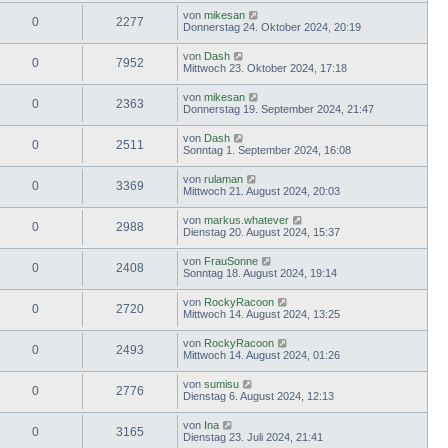
von
mikesan
0
2277
Donnerstag 24. Oktober 2024, 20:19
von
Dash
0
7952
Mittwoch 23. Oktober 2024, 17:18
von
mikesan
0
2363
Donnerstag 19. September 2024, 21:47
von
Dash
0
2511
Sonntag 1. September 2024, 16:08
von
rulaman
0
3369
Mittwoch 21. August 2024, 20:03
von
markus.whatever
0
2988
Dienstag 20. August 2024, 15:37
von
FrauSonne
0
2408
Sonntag 18. August 2024, 19:14
von
RockyRacoon
0
2720
Mittwoch 14. August 2024, 13:25
von
RockyRacoon
0
2493
Mittwoch 14. August 2024, 01:26
von
sumisu
0
2776
Dienstag 6. August 2024, 12:13
von
Ina
0
3165
Dienstag 23. Juli 2024, 21:41