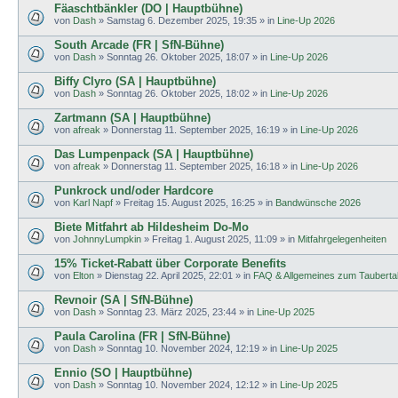
Fäaschtbänkler (DO | Hauptbühne)
von
Dash
»
Samstag 6. Dezember 2025, 19:35
» in
Line-Up 2026
South Arcade (FR | SfN-Bühne)
von
Dash
»
Sonntag 26. Oktober 2025, 18:07
» in
Line-Up 2026
Biffy Clyro (SA | Hauptbühne)
von
Dash
»
Sonntag 26. Oktober 2025, 18:02
» in
Line-Up 2026
Zartmann (SA | Hauptbühne)
von
afreak
»
Donnerstag 11. September 2025, 16:19
» in
Line-Up 2026
Das Lumpenpack (SA | Hauptbühne)
von
afreak
»
Donnerstag 11. September 2025, 16:18
» in
Line-Up 2026
Punkrock und/oder Hardcore
von
Karl Napf
»
Freitag 15. August 2025, 16:25
» in
Bandwünsche 2026
Biete Mitfahrt ab Hildesheim Do-Mo
von
JohnnyLumpkin
»
Freitag 1. August 2025, 11:09
» in
Mitfahrgelegenheiten
15% Ticket-Rabatt über Corporate Benefits
von
Elton
»
Dienstag 22. April 2025, 22:01
» in
FAQ & Allgemeines zum Tauberta
Revnoir (SA | SfN-Bühne)
von
Dash
»
Sonntag 23. März 2025, 23:44
» in
Line-Up 2025
Paula Carolina (FR | SfN-Bühne)
von
Dash
»
Sonntag 10. November 2024, 12:19
» in
Line-Up 2025
Ennio (SO | Hauptbühne)
von
Dash
»
Sonntag 10. November 2024, 12:12
» in
Line-Up 2025