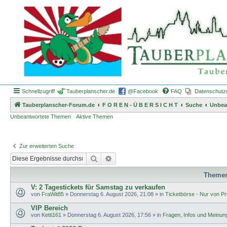
Schnellzugriff
Tauberplanscher.de
@Facebook
FAQ
Datenschutz
Tauberplanscher-Forum.de
F O R E N - Ü B E R S I C H T
Suche
Unbea
Unbeantwortete Themen
Aktive Themen
Zur erweiterten Suche
Suche
Erweiterte Suche
Theme
V: 2 Tagestickets für Samstag zu verkaufen
von
FraWit85
»
Donnerstag 6. August 2026, 21:08
» in
Ticketbörse - Nur von Pri
VIP Bereich
von
Ketti161
»
Donnerstag 6. August 2026, 17:56
» in
Fragen, Infos und Meinun