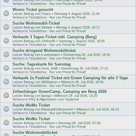
Verfasst in
Ticketbörse - Nur von Privat für Privat!
Womo Ticket gesucht
Letzter Beitrag von
Charo
«
Dienstag 4. August 2026, 11:40
Verfasst in
Ticketbörse - Nur von Privat für Privat!
Suche Wohnmobil-Ticket
Letzter Beitrag von
Stefank
«
Montag 3. August 2026, 18:17
Verfasst in
Ticketbörse - Nur von Privat für Privat!
Verkaufe 3 Tages-Ticket inkl. Camping (Berg)
Letzter Beitrag von
JoWue90
«
Samstag 1. August 2026, 18:05
Verfasst in
Ticketbörse - Nur von Privat für Privat!
Suche dringend Wohnmobilticket
Letzter Beitrag von
k.weissbach
«
Donnerstag 30. Juli 2026, 18:32
Verfasst in
Ticketbörse - Nur von Privat für Privat!
Suche: Tageskarte für Samstag
Letzter Beitrag von
Doris_NAB
«
Donnerstag 30. Juli 2026, 17:15
Verfasst in
Ticketbörse - Nur von Privat für Privat!
Verkaufe 1x Festival Ticket mit Green Camping für alle 3 Tage
Letzter Beitrag von
AMWatson
«
Mittwoch 29. Juli 2026, 16:50
Verfasst in
Ticketbörse - Nur von Privat für Privat!
Zeltanhänger GreenCamp, Camping am Berg 2026
Letzter Beitrag von
bjoego
«
Mittwoch 29. Juli 2026, 13:29
Verfasst in
FAQ & Allgemeines zum Taubertal
Suche WoMo Ticket
Letzter Beitrag von
Martina0610brenner#
«
Mittwoch 29. Juli 2026, 06:23
Verfasst in
Ticketbörse - Nur von Privat für Privat!
Suche WoMo Ticket
Letzter Beitrag von
FreddyN
«
Dienstag 28. Juli 2026, 07:36
Verfasst in
Ticketbörse - Nur von Privat für Privat!
Suche Wohnmobilticket