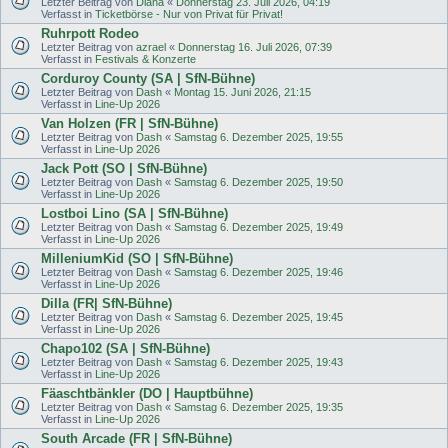
Letzter Beitrag von
Diana
«
Donnerstag 23. Juli 2026, 04:19
Verfasst in
Ticketbörse - Nur von Privat für Privat!
Ruhrpott Rodeo
Letzter Beitrag von
azrael
«
Donnerstag 16. Juli 2026, 07:39
Verfasst in
Festivals & Konzerte
Corduroy County (SA | SfN-Bühne)
Letzter Beitrag von
Dash
«
Montag 15. Juni 2026, 21:15
Verfasst in
Line-Up 2026
Van Holzen (FR | SfN-Bühne)
Letzter Beitrag von
Dash
«
Samstag 6. Dezember 2025, 19:55
Verfasst in
Line-Up 2026
Jack Pott (SO | SfN-Bühne)
Letzter Beitrag von
Dash
«
Samstag 6. Dezember 2025, 19:50
Verfasst in
Line-Up 2026
Lostboi Lino (SA | SfN-Bühne)
Letzter Beitrag von
Dash
«
Samstag 6. Dezember 2025, 19:49
Verfasst in
Line-Up 2026
MilleniumKid (SO | SfN-Bühne)
Letzter Beitrag von
Dash
«
Samstag 6. Dezember 2025, 19:46
Verfasst in
Line-Up 2026
Dilla (FR| SfN-Bühne)
Letzter Beitrag von
Dash
«
Samstag 6. Dezember 2025, 19:45
Verfasst in
Line-Up 2026
Chapo102 (SA | SfN-Bühne)
Letzter Beitrag von
Dash
«
Samstag 6. Dezember 2025, 19:43
Verfasst in
Line-Up 2026
Fäaschtbänkler (DO | Hauptbühne)
Letzter Beitrag von
Dash
«
Samstag 6. Dezember 2025, 19:35
Verfasst in
Line-Up 2026
South Arcade (FR | SfN-Bühne)