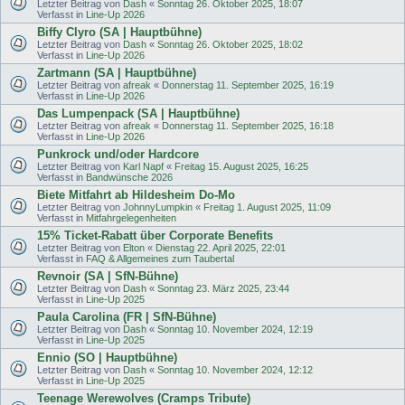
Letzter Beitrag von
Dash
«
Sonntag 26. Oktober 2025, 18:07
Verfasst in
Line-Up 2026
Biffy Clyro (SA | Hauptbühne)
Letzter Beitrag von
Dash
«
Sonntag 26. Oktober 2025, 18:02
Verfasst in
Line-Up 2026
Zartmann (SA | Hauptbühne)
Letzter Beitrag von
afreak
«
Donnerstag 11. September 2025, 16:19
Verfasst in
Line-Up 2026
Das Lumpenpack (SA | Hauptbühne)
Letzter Beitrag von
afreak
«
Donnerstag 11. September 2025, 16:18
Verfasst in
Line-Up 2026
Punkrock und/oder Hardcore
Letzter Beitrag von
Karl Napf
«
Freitag 15. August 2025, 16:25
Verfasst in
Bandwünsche 2026
Biete Mitfahrt ab Hildesheim Do-Mo
Letzter Beitrag von
JohnnyLumpkin
«
Freitag 1. August 2025, 11:09
Verfasst in
Mitfahrgelegenheiten
15% Ticket-Rabatt über Corporate Benefits
Letzter Beitrag von
Elton
«
Dienstag 22. April 2025, 22:01
Verfasst in
FAQ & Allgemeines zum Taubertal
Revnoir (SA | SfN-Bühne)
Letzter Beitrag von
Dash
«
Sonntag 23. März 2025, 23:44
Verfasst in
Line-Up 2025
Paula Carolina (FR | SfN-Bühne)
Letzter Beitrag von
Dash
«
Sonntag 10. November 2024, 12:19
Verfasst in
Line-Up 2025
Ennio (SO | Hauptbühne)
Letzter Beitrag von
Dash
«
Sonntag 10. November 2024, 12:12
Verfasst in
Line-Up 2025
Teenage Werewolves (Cramps Tribute)