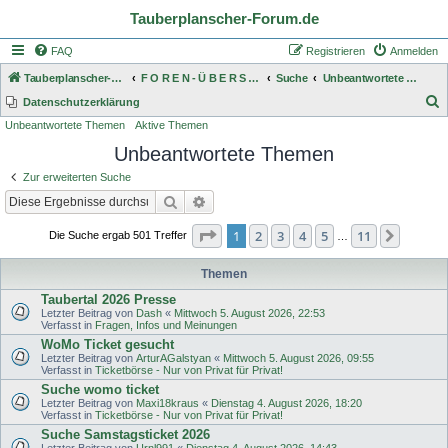
Tauberplanscher-Forum.de
FAQ
Registrieren
Anmelden
Tauberplanscher-Forum.de
F O R E N - Ü B E R S I C H T
Suche
Unbeantwortete Themen
S
Datenschutzerklärung
Unbeantwortete Themen
Aktive Themen
u
Unbeantwortete Themen
c
h
Zur erweiterten Suche
e
Suche
Erweiterte Suche
Seite
1
von
11
1
2
3
4
5
11
Nächst
Die Suche ergab 501 Treffer
…
Themen
Taubertal 2026 Presse
Letzter Beitrag von
Dash
«
Mittwoch 5. August 2026, 22:53
Verfasst in
Fragen, Infos und Meinungen
WoMo Ticket gesucht
Letzter Beitrag von
ArturAGalstyan
«
Mittwoch 5. August 2026, 09:55
Verfasst in
Ticketbörse - Nur von Privat für Privat!
Suche womo ticket
Letzter Beitrag von
Maxi18kraus
«
Dienstag 4. August 2026, 18:20
Verfasst in
Ticketbörse - Nur von Privat für Privat!
Suche Samstagsticket 2026
Letzter Beitrag von
Urnl991
«
Dienstag 4. August 2026, 14:43