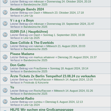
Letzter Beitrag von
mikesan
«
Donnerstag 24. Oktober 2024, 20:19
Verfasst in
Bandwünsche 2025
Bestätigte Bands 2024
Letzter Beitrag von
Dash
«
Mittwoch 23. Oktober 2024, 17:18
Verfasst in
Line-Up
V i a g r a Boys
Letzter Beitrag von
mikesan
«
Donnerstag 19. September 2024, 21:47
Verfasst in
Bandwünsche 2025
01099 (SA | Hauptbühne)
Letzter Beitrag von
Dash
«
Sonntag 1. September 2024, 16:08
Verfasst in
Line-Up 2025
Dave Collide & The Everkids
Letzter Beitrag von
rulaman
«
Mittwoch 21. August 2024, 20:03
Verfasst in
Bandwünsche 2025
Please Madame
Letzter Beitrag von
markus.whatever
«
Dienstag 20. August 2024, 15:37
Verfasst in
Bandwünsche 2025
Don Gatto
Letzter Beitrag von
FrauSonne
«
Sonntag 18. August 2024, 19:14
Verfasst in
Bandwünsche 2025
Ärzte Tickets 2x Berlin Tempelhof 23.08.24 zu verkaufen
Letzter Beitrag von
RockyRacoon
«
Mittwoch 14. August 2024, 13:25
Verfasst in
Festivals & Konzerte
Yu
Letzter Beitrag von
RockyRacoon
«
Mittwoch 14. August 2024, 01:26
Verfasst in
Bandwünsche 2025
Taubertal-Radio
Letzter Beitrag von
sumisu
«
Dienstag 6. August 2024, 12:13
Verfasst in
Line-Up 2024
HILFE Wir suchen eine Großcampgruppe