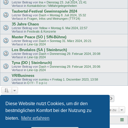
Letzter Beitrag von
Ina
«
Dienstag 23. Juli 2024, 21:41
Verfasst in
Kontaktbörse / Mitfahrgelegenheiten
Taubertal-Festival Gewinnspiele 2024
Letzter Beitrag von
Dash
«
Montag 8. Juli 2024, 15:32
Verfasst in
Fragen, Infos und Meinungen (TTF24)
35 Jahre Chaos
Letzter Beitrag von
Yellow
«
Montag 6. Mai 2024, 22:57
Verfasst in
Festivals & Konzerte
Master Peace (SO | SfN-Bühne)
Letzter Beitrag von
Dash
«
Sonntag 31. März 2024, 20:21
Verfasst in
Line-Up 2024
Los Brudalos (SA | Steinbruch)
Letzter Beitrag von
Dash
«
Donnerstag 29. Februar 2024, 20:08
Verfasst in
Line-Up 2024
Tyna (DO | Steinbruch)
Letzter Beitrag von
Dash
«
Donnerstag 29. Februar 2024, 20:06
Verfasst in
Line-Up 2024
VR/Business
Letzter Beitrag von
sumisu
«
Freitag 1. Dezember 2023, 13:58
Verfasst in
O f f - T o p i c
Seite
1
von
11
1
2
3
4
5
11
Nächst
Die Suche ergab 501 Treffer
…
Diese Website nutzt Cookies, um dir den
Gehe zu
bestmöglichen Komfort bei der Nutzung zu
bieten.
Mehr erfahren
Tauberplanscher-Forum.de
F O R E N - Ü B E R S I C H T