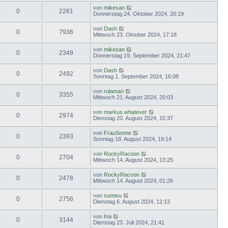
von
mikesan
0
2261
Donnerstag 24. Oktober 2024, 20:19
von
Dash
0
7936
Mittwoch 23. Oktober 2024, 17:18
von
mikesan
0
2349
Donnerstag 19. September 2024, 21:47
von
Dash
0
2492
Sonntag 1. September 2024, 16:08
von
rulaman
0
3355
Mittwoch 21. August 2024, 20:03
von
markus.whatever
0
2974
Dienstag 20. August 2024, 15:37
von
FrauSonne
0
2393
Sonntag 18. August 2024, 19:14
von
RockyRacoon
0
2704
Mittwoch 14. August 2024, 13:25
von
RockyRacoon
0
2478
Mittwoch 14. August 2024, 01:26
von
sumisu
0
2756
Dienstag 6. August 2024, 12:13
von
Ina
0
3144
Dienstag 23. Juli 2024, 21:41