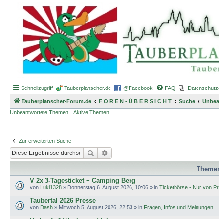
Schnellzugriff
Tauberplanscher.de
@Facebook
FAQ
Datenschutz
Tauberplanscher-Forum.de
F O R E N - Ü B E R S I C H T
Suche
Unbea
Unbeantwortete Themen
Aktive Themen
Zur erweiterten Suche
Suche
Erweiterte Suche
Theme
V 2x 3-Tagesticket + Camping Berg
von
Luki1328
»
Donnerstag 6. August 2026, 10:06
» in
Ticketbörse - Nur von Pri
Taubertal 2026 Presse
von
Dash
»
Mittwoch 5. August 2026, 22:53
» in
Fragen, Infos und Meinungen