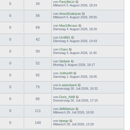
von
PartyBeLin
0
34
Mittwoch 5. August 2026, 18:24
von
ArturAGalstyan
0
56
Mittwoch 5. August 2026, 09:55
von
Maxi18kraus
0
69
Dienstag 4. August 2026, 18:20
von
Urnl991
0
42
Dienstag 4. August 2026, 14:43
von
Charo
0
50
Dienstag 4. August 2026, 11:40
von
Stefank
0
52
Montag 3. August 2026, 18:17
von
JoWue90
0
92
Samstag 1. August 2026, 18:05
von
k.weissbach
0
75
Donnerstag 30. Juli 2026, 18:32
von
Doris_NAB
0
85
Donnerstag 30. Juli 2026, 17:15
von
AMWatson
0
111
Mittwoch 29. Juli 2026, 16:50
von
bjoego
0
140
Mittwoch 29. Juli 2026, 13:29