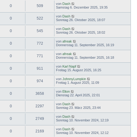
von
Dash
0
509
Samstag 6. Dezember 2025, 19:35
von
Dash
0
522
Sonntag 26. Oktober 2025, 18:07
von
Dash
0
545
Sonntag 26. Oktober 2025, 18:02
von
afreak
0
772
Donnerstag 11. September 2025, 16:19
von
afreak
0
771
Donnerstag 11. September 2025, 16:18
von
Karl Napf
0
911
Freitag 15. August 2025, 16:25
von
JohnnyLumpkin
0
974
Freitag 1. August 2025, 11:09
von
Elton
0
3658
Dienstag 22. April 2025, 22:01
von
Dash
0
2297
Sonntag 23. März 2025, 23:44
von
Dash
0
2749
Sonntag 10. November 2024, 12:19
von
Dash
0
2169
Sonntag 10. November 2024, 12:12