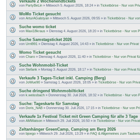
Verkaufe 2 Wochenendtickets
von
PartyBeLin
»
Mittwoch 5. August 2026, 18:24
» in
Ticketbörse - Nur von Priva
WoMo Ticket gesucht
von
ArturAGalstyan
»
Mittwoch 5. August 2026, 09:55
» in
Ticketbörse - Nur von 
Suche womo ticket
von
Maxi18kraus
»
Dienstag 4. August 2026, 18:20
» in
Ticketbörse - Nur von Pr
Suche Samstagsticket 2026
von
Urnl991
»
Dienstag 4. August 2026, 14:43
» in
Ticketbörse - Nur von Privat f
Womo Ticket gesucht
von
Charo
»
Dienstag 4. August 2026, 11:40
» in
Ticketbörse - Nur von Privat für
Suche Wohnmobil-Ticket
von
Stefank
»
Montag 3. August 2026, 18:17
» in
Ticketbörse - Nur von Privat fü
Verkaufe 3 Tages-Ticket inkl. Camping (Berg)
von
JoWue90
»
Samstag 1. August 2026, 18:05
» in
Ticketbörse - Nur von Privat
Suche dringend Wohnmobilticket
von
k.weissbach
»
Donnerstag 30. Juli 2026, 18:32
» in
Ticketbörse - Nur von Pr
Suche: Tageskarte für Samstag
von
Doris_NAB
»
Donnerstag 30. Juli 2026, 17:15
» in
Ticketbörse - Nur von Priv
Verkaufe 1x Festival Ticket mit Green Camping für alle 3 Tage
von
AMWatson
»
Mittwoch 29. Juli 2026, 16:50
» in
Ticketbörse - Nur von Privat 
Zeltanhänger GreenCamp, Camping am Berg 2026
von
bjoego
»
Mittwoch 29. Juli 2026, 13:29
» in
FAQ & Allgemeines zum Tauberta