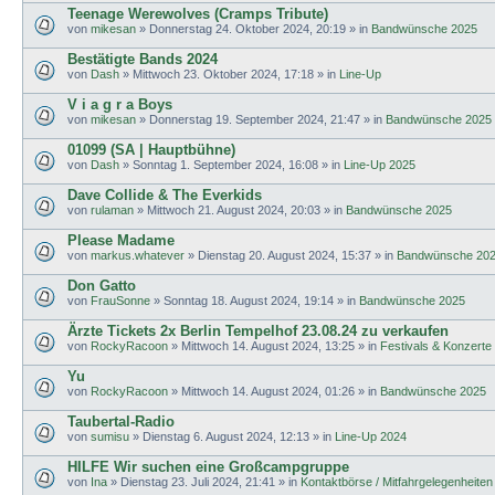
Teenage Werewolves (Cramps Tribute)
von
mikesan
»
Donnerstag 24. Oktober 2024, 20:19
» in
Bandwünsche 2025
Bestätigte Bands 2024
von
Dash
»
Mittwoch 23. Oktober 2024, 17:18
» in
Line-Up
V i a g r a Boys
von
mikesan
»
Donnerstag 19. September 2024, 21:47
» in
Bandwünsche 2025
01099 (SA | Hauptbühne)
von
Dash
»
Sonntag 1. September 2024, 16:08
» in
Line-Up 2025
Dave Collide & The Everkids
von
rulaman
»
Mittwoch 21. August 2024, 20:03
» in
Bandwünsche 2025
Please Madame
von
markus.whatever
»
Dienstag 20. August 2024, 15:37
» in
Bandwünsche 20
Don Gatto
von
FrauSonne
»
Sonntag 18. August 2024, 19:14
» in
Bandwünsche 2025
Ärzte Tickets 2x Berlin Tempelhof 23.08.24 zu verkaufen
von
RockyRacoon
»
Mittwoch 14. August 2024, 13:25
» in
Festivals & Konzerte
Yu
von
RockyRacoon
»
Mittwoch 14. August 2024, 01:26
» in
Bandwünsche 2025
Taubertal-Radio
von
sumisu
»
Dienstag 6. August 2024, 12:13
» in
Line-Up 2024
HILFE Wir suchen eine Großcampgruppe
von
Ina
»
Dienstag 23. Juli 2024, 21:41
» in
Kontaktbörse / Mitfahrgelegenheiten