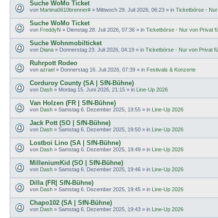
Suche WoMo Ticket
von
Martina0610brenner#
»
Mittwoch 29. Juli 2026, 06:23
» in
Ticketbörse - Nur 
Suche WoMo Ticket
von
FreddyN
»
Dienstag 28. Juli 2026, 07:36
» in
Ticketbörse - Nur von Privat fü
Suche Wohnmobilticket
von
Diana
»
Donnerstag 23. Juli 2026, 04:19
» in
Ticketbörse - Nur von Privat fü
Ruhrpott Rodeo
von
azrael
»
Donnerstag 16. Juli 2026, 07:39
» in
Festivals & Konzerte
Corduroy County (SA | SfN-Bühne)
von
Dash
»
Montag 15. Juni 2026, 21:15
» in
Line-Up 2026
Van Holzen (FR | SfN-Bühne)
von
Dash
»
Samstag 6. Dezember 2025, 19:55
» in
Line-Up 2026
Jack Pott (SO | SfN-Bühne)
von
Dash
»
Samstag 6. Dezember 2025, 19:50
» in
Line-Up 2026
Lostboi Lino (SA | SfN-Bühne)
von
Dash
»
Samstag 6. Dezember 2025, 19:49
» in
Line-Up 2026
MilleniumKid (SO | SfN-Bühne)
von
Dash
»
Samstag 6. Dezember 2025, 19:46
» in
Line-Up 2026
Dilla (FR| SfN-Bühne)
von
Dash
»
Samstag 6. Dezember 2025, 19:45
» in
Line-Up 2026
Chapo102 (SA | SfN-Bühne)
von
Dash
»
Samstag 6. Dezember 2025, 19:43
» in
Line-Up 2026