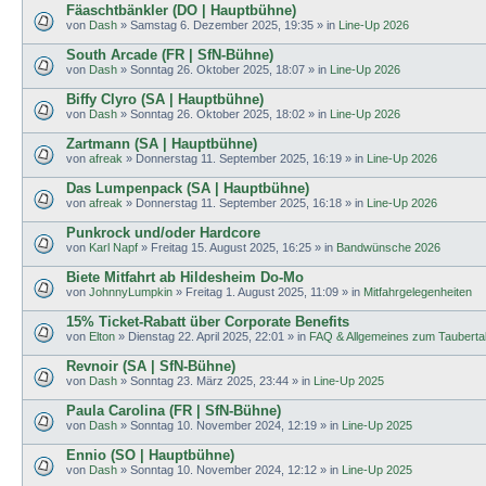
Fäaschtbänkler (DO | Hauptbühne)
von
Dash
»
Samstag 6. Dezember 2025, 19:35
» in
Line-Up 2026
South Arcade (FR | SfN-Bühne)
von
Dash
»
Sonntag 26. Oktober 2025, 18:07
» in
Line-Up 2026
Biffy Clyro (SA | Hauptbühne)
von
Dash
»
Sonntag 26. Oktober 2025, 18:02
» in
Line-Up 2026
Zartmann (SA | Hauptbühne)
von
afreak
»
Donnerstag 11. September 2025, 16:19
» in
Line-Up 2026
Das Lumpenpack (SA | Hauptbühne)
von
afreak
»
Donnerstag 11. September 2025, 16:18
» in
Line-Up 2026
Punkrock und/oder Hardcore
von
Karl Napf
»
Freitag 15. August 2025, 16:25
» in
Bandwünsche 2026
Biete Mitfahrt ab Hildesheim Do-Mo
von
JohnnyLumpkin
»
Freitag 1. August 2025, 11:09
» in
Mitfahrgelegenheiten
15% Ticket-Rabatt über Corporate Benefits
von
Elton
»
Dienstag 22. April 2025, 22:01
» in
FAQ & Allgemeines zum Tauberta
Revnoir (SA | SfN-Bühne)
von
Dash
»
Sonntag 23. März 2025, 23:44
» in
Line-Up 2025
Paula Carolina (FR | SfN-Bühne)
von
Dash
»
Sonntag 10. November 2024, 12:19
» in
Line-Up 2025
Ennio (SO | Hauptbühne)
von
Dash
»
Sonntag 10. November 2024, 12:12
» in
Line-Up 2025