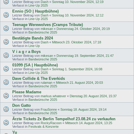
Letzter Beitrag von
Dash
«
Sonntag 10. November 2024, 12:19
Verfasst in
Line-Up 2025
Ennio (SO | Hauptbühne)
Letzter Beitrag von
Dash
«
Sonntag 10. November 2024, 12:12
Verfasst in
Line-Up 2025
Teenage Werewolves (Cramps Tribute)
Letzter Beitrag von
mikesan
«
Donnerstag 24. Oktober 2024, 20:19
Verfasst in
Bandwünsche 2025
Bestätigte Bands 2024
Letzter Beitrag von
Dash
«
Mittwoch 23. Oktober 2024, 17:18
Verfasst in
Line-Up
V i a g r a Boys
Letzter Beitrag von
mikesan
«
Donnerstag 19. September 2024, 21:47
Verfasst in
Bandwünsche 2025
01099 (SA | Hauptbühne)
Letzter Beitrag von
Dash
«
Sonntag 1. September 2024, 16:08
Verfasst in
Line-Up 2025
Dave Collide & The Everkids
Letzter Beitrag von
rulaman
«
Mittwoch 21. August 2024, 20:03
Verfasst in
Bandwünsche 2025
Please Madame
Letzter Beitrag von
markus.whatever
«
Dienstag 20. August 2024, 15:37
Verfasst in
Bandwünsche 2025
Don Gatto
Letzter Beitrag von
FrauSonne
«
Sonntag 18. August 2024, 19:14
Verfasst in
Bandwünsche 2025
Ärzte Tickets 2x Berlin Tempelhof 23.08.24 zu verkaufen
Letzter Beitrag von
RockyRacoon
«
Mittwoch 14. August 2024, 13:25
Verfasst in
Festivals & Konzerte
Yu