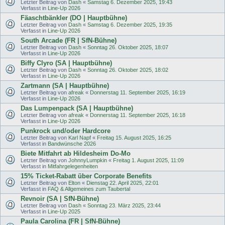
Letzter Beitrag von
Dash
«
Samstag 6. Dezember 2025, 19:43
Verfasst in
Line-Up 2026
Fäaschtbänkler (DO | Hauptbühne)
Letzter Beitrag von
Dash
«
Samstag 6. Dezember 2025, 19:35
Verfasst in
Line-Up 2026
South Arcade (FR | SfN-Bühne)
Letzter Beitrag von
Dash
«
Sonntag 26. Oktober 2025, 18:07
Verfasst in
Line-Up 2026
Biffy Clyro (SA | Hauptbühne)
Letzter Beitrag von
Dash
«
Sonntag 26. Oktober 2025, 18:02
Verfasst in
Line-Up 2026
Zartmann (SA | Hauptbühne)
Letzter Beitrag von
afreak
«
Donnerstag 11. September 2025, 16:19
Verfasst in
Line-Up 2026
Das Lumpenpack (SA | Hauptbühne)
Letzter Beitrag von
afreak
«
Donnerstag 11. September 2025, 16:18
Verfasst in
Line-Up 2026
Punkrock und/oder Hardcore
Letzter Beitrag von
Karl Napf
«
Freitag 15. August 2025, 16:25
Verfasst in
Bandwünsche 2026
Biete Mitfahrt ab Hildesheim Do-Mo
Letzter Beitrag von
JohnnyLumpkin
«
Freitag 1. August 2025, 11:09
Verfasst in
Mitfahrgelegenheiten
15% Ticket-Rabatt über Corporate Benefits
Letzter Beitrag von
Elton
«
Dienstag 22. April 2025, 22:01
Verfasst in
FAQ & Allgemeines zum Taubertal
Revnoir (SA | SfN-Bühne)
Letzter Beitrag von
Dash
«
Sonntag 23. März 2025, 23:44
Verfasst in
Line-Up 2025
Paula Carolina (FR | SfN-Bühne)