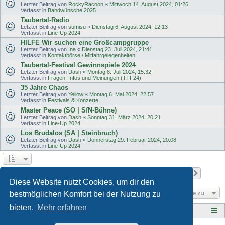
Letzter Beitrag von
RockyRacoon
«
Mittwoch 14. August 2024, 01:26
Verfasst in
Bandwünsche 2025
Taubertal-Radio
Letzter Beitrag von
sumisu
«
Dienstag 6. August 2024, 12:13
Verfasst in
Line-Up 2024
HILFE Wir suchen eine Großcampgruppe
Letzter Beitrag von
Ina
«
Dienstag 23. Juli 2024, 21:41
Verfasst in
Kontaktbörse / Mitfahrgelegenheiten
Taubertal-Festival Gewinnspiele 2024
Letzter Beitrag von
Dash
«
Montag 8. Juli 2024, 15:32
Verfasst in
Fragen, Infos und Meinungen (TTF24)
35 Jahre Chaos
Letzter Beitrag von
Yellow
«
Montag 6. Mai 2024, 22:57
Verfasst in
Festivals & Konzerte
Master Peace (SO | SfN-Bühne)
Letzter Beitrag von
Dash
«
Sonntag 31. März 2024, 20:21
Verfasst in
Line-Up 2024
Los Brudalos (SA | Steinbruch)
Letzter Beitrag von
Dash
«
Donnerstag 29. Februar 2024, 20:08
Verfasst in
Line-Up 2024
Seite
1
von
11
1
2
3
4
5
11
Nächst
Die Suche ergab 503 Treffer
…
Diese Website nutzt Cookies, um dir den
Gehe zu
bestmöglichen Komfort bei der Nutzung zu
bieten.
Mehr erfahren
Tauberplanscher-Forum.de
F O R E N - Ü B E R S I C H T