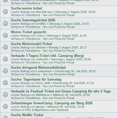
Verfasst in
Ticketbörse - Nur von Privat für Privat!
Suche womo ticket
Letzter Beitrag von
Maxi18kraus
«
Dienstag 4. August 2026, 18:20
Verfasst in
Ticketbörse - Nur von Privat für Privat!
Suche Samstagsticket 2026
Letzter Beitrag von
Urnl991
«
Dienstag 4. August 2026, 14:43
Verfasst in
Ticketbörse - Nur von Privat für Privat!
Womo Ticket gesucht
Letzter Beitrag von
Charo
«
Dienstag 4. August 2026, 11:40
Verfasst in
Ticketbörse - Nur von Privat für Privat!
Suche Wohnmobil-Ticket
Letzter Beitrag von
Stefank
«
Montag 3. August 2026, 18:17
Verfasst in
Ticketbörse - Nur von Privat für Privat!
Verkaufe 3 Tages-Ticket inkl. Camping (Berg)
Letzter Beitrag von
JoWue90
«
Samstag 1. August 2026, 18:05
Verfasst in
Ticketbörse - Nur von Privat für Privat!
Suche dringend Wohnmobilticket
Letzter Beitrag von
k.weissbach
«
Donnerstag 30. Juli 2026, 18:32
Verfasst in
Ticketbörse - Nur von Privat für Privat!
Suche: Tageskarte für Samstag
Letzter Beitrag von
Doris_NAB
«
Donnerstag 30. Juli 2026, 17:15
Verfasst in
Ticketbörse - Nur von Privat für Privat!
Verkaufe 1x Festival Ticket mit Green Camping für alle 3 Tage
Letzter Beitrag von
AMWatson
«
Mittwoch 29. Juli 2026, 16:50
Verfasst in
Ticketbörse - Nur von Privat für Privat!
Zeltanhänger GreenCamp, Camping am Berg 2026
Letzter Beitrag von
bjoego
«
Mittwoch 29. Juli 2026, 13:29
Verfasst in
FAQ & Allgemeines zum Taubertal
Suche WoMo Ticket