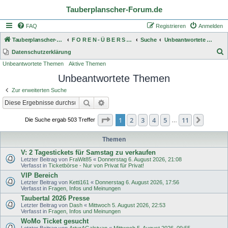
Tauberplanscher-Forum.de
FAQ
Registrieren
Anmelden
Tauberplanscher-Forum.de
F O R E N - Ü B E R S I C H T
Suche
Unbeantwortete Themen
S
Datenschutzerklärung
Unbeantwortete Themen
Aktive Themen
u
Unbeantwortete Themen
c
h
Zur erweiterten Suche
e
Suche
Erweiterte Suche
Seite
1
von
11
1
2
3
4
5
11
Nächst
Die Suche ergab 503 Treffer
…
Themen
V: 2 Tagestickets für Samstag zu verkaufen
Letzter Beitrag von
FraWit85
«
Donnerstag 6. August 2026, 21:08
Verfasst in
Ticketbörse - Nur von Privat für Privat!
VIP Bereich
Letzter Beitrag von
Ketti161
«
Donnerstag 6. August 2026, 17:56
Verfasst in
Fragen, Infos und Meinungen
Taubertal 2026 Presse
Letzter Beitrag von
Dash
«
Mittwoch 5. August 2026, 22:53
Verfasst in
Fragen, Infos und Meinungen
WoMo Ticket gesucht
Letzter Beitrag von
ArturAGalstyan
«
Mittwoch 5. August 2026, 09:55