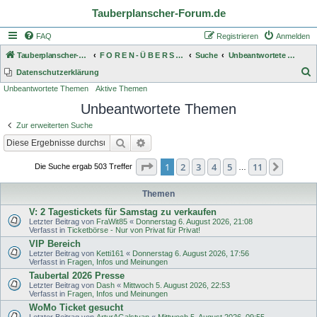
Tauberplanscher-Forum.de
FAQ
Registrieren
Anmelden
Tauberplanscher-Forum.de
F O R E N - Ü B E R S I C H T
Suche
Unbeantwortete Themen
S
Datenschutzerklärung
Unbeantwortete Themen
Aktive Themen
u
Unbeantwortete Themen
c
h
Zur erweiterten Suche
e
Suche
Erweiterte Suche
Seite
1
von
11
1
2
3
4
5
11
Nächst
Die Suche ergab 503 Treffer
…
Themen
V: 2 Tagestickets für Samstag zu verkaufen
Letzter Beitrag von
FraWit85
«
Donnerstag 6. August 2026, 21:08
Verfasst in
Ticketbörse - Nur von Privat für Privat!
VIP Bereich
Letzter Beitrag von
Ketti161
«
Donnerstag 6. August 2026, 17:56
Verfasst in
Fragen, Infos und Meinungen
Taubertal 2026 Presse
Letzter Beitrag von
Dash
«
Mittwoch 5. August 2026, 22:53
Verfasst in
Fragen, Infos und Meinungen
WoMo Ticket gesucht
Letzter Beitrag von
ArturAGalstyan
«
Mittwoch 5. August 2026, 09:55