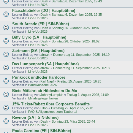
Letzter Beitrag von
Dash
«
Samstag 6. Dezember 2025, 19:43
Verfasst in
Line-Up 2026
Fäaschtbänkler (DO | Hauptbühne)
Letzter Beitrag von
Dash
«
Samstag 6. Dezember 2025, 19:35
Verfasst in
Line-Up 2026
South Arcade (FR | SfN-Bühne)
Letzter Beitrag von
Dash
«
Sonntag 26. Oktober 2025, 18:07
Verfasst in
Line-Up 2026
Biffy Clyro (SA | Hauptbühne)
Letzter Beitrag von
Dash
«
Sonntag 26. Oktober 2025, 18:02
Verfasst in
Line-Up 2026
Zartmann (SA | Hauptbühne)
Letzter Beitrag von
afreak
«
Donnerstag 11. September 2025, 16:19
Verfasst in
Line-Up 2026
Das Lumpenpack (SA | Hauptbühne)
Letzter Beitrag von
afreak
«
Donnerstag 11. September 2025, 16:18
Verfasst in
Line-Up 2026
Punkrock und/oder Hardcore
Letzter Beitrag von
Karl Napf
«
Freitag 15. August 2025, 16:25
Verfasst in
Bandwünsche 2026
Biete Mitfahrt ab Hildesheim Do-Mo
Letzter Beitrag von
JohnnyLumpkin
«
Freitag 1. August 2025, 11:09
Verfasst in
Mitfahrgelegenheiten
15% Ticket-Rabatt über Corporate Benefits
Letzter Beitrag von
Elton
«
Dienstag 22. April 2025, 22:01
Verfasst in
FAQ & Allgemeines zum Taubertal
Revnoir (SA | SfN-Bühne)
Letzter Beitrag von
Dash
«
Sonntag 23. März 2025, 23:44
Verfasst in
Line-Up 2025
Paula Carolina (FR | SfN-Bühne)