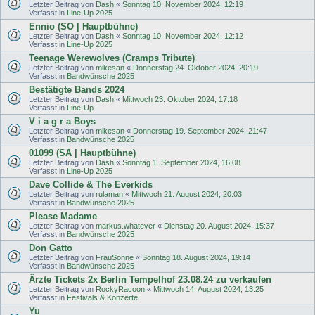
Letzter Beitrag von
Dash
«
Sonntag 10. November 2024, 12:19
Verfasst in
Line-Up 2025
Ennio (SO | Hauptbühne)
Letzter Beitrag von
Dash
«
Sonntag 10. November 2024, 12:12
Verfasst in
Line-Up 2025
Teenage Werewolves (Cramps Tribute)
Letzter Beitrag von
mikesan
«
Donnerstag 24. Oktober 2024, 20:19
Verfasst in
Bandwünsche 2025
Bestätigte Bands 2024
Letzter Beitrag von
Dash
«
Mittwoch 23. Oktober 2024, 17:18
Verfasst in
Line-Up
V i a g r a Boys
Letzter Beitrag von
mikesan
«
Donnerstag 19. September 2024, 21:47
Verfasst in
Bandwünsche 2025
01099 (SA | Hauptbühne)
Letzter Beitrag von
Dash
«
Sonntag 1. September 2024, 16:08
Verfasst in
Line-Up 2025
Dave Collide & The Everkids
Letzter Beitrag von
rulaman
«
Mittwoch 21. August 2024, 20:03
Verfasst in
Bandwünsche 2025
Please Madame
Letzter Beitrag von
markus.whatever
«
Dienstag 20. August 2024, 15:37
Verfasst in
Bandwünsche 2025
Don Gatto
Letzter Beitrag von
FrauSonne
«
Sonntag 18. August 2024, 19:14
Verfasst in
Bandwünsche 2025
Ärzte Tickets 2x Berlin Tempelhof 23.08.24 zu verkaufen
Letzter Beitrag von
RockyRacoon
«
Mittwoch 14. August 2024, 13:25
Verfasst in
Festivals & Konzerte
Yu