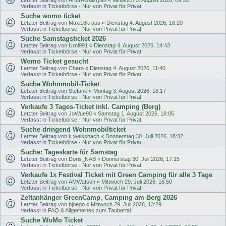
Verfasst in
Ticketbörse - Nur von Privat für Privat!
Suche womo ticket
Letzter Beitrag von
Maxi18kraus
«
Dienstag 4. August 2026, 18:20
Verfasst in
Ticketbörse - Nur von Privat für Privat!
Suche Samstagsticket 2026
Letzter Beitrag von
Urnl991
«
Dienstag 4. August 2026, 14:43
Verfasst in
Ticketbörse - Nur von Privat für Privat!
Womo Ticket gesucht
Letzter Beitrag von
Charo
«
Dienstag 4. August 2026, 11:40
Verfasst in
Ticketbörse - Nur von Privat für Privat!
Suche Wohnmobil-Ticket
Letzter Beitrag von
Stefank
«
Montag 3. August 2026, 18:17
Verfasst in
Ticketbörse - Nur von Privat für Privat!
Verkaufe 3 Tages-Ticket inkl. Camping (Berg)
Letzter Beitrag von
JoWue90
«
Samstag 1. August 2026, 18:05
Verfasst in
Ticketbörse - Nur von Privat für Privat!
Suche dringend Wohnmobilticket
Letzter Beitrag von
k.weissbach
«
Donnerstag 30. Juli 2026, 18:32
Verfasst in
Ticketbörse - Nur von Privat für Privat!
Suche: Tageskarte für Samstag
Letzter Beitrag von
Doris_NAB
«
Donnerstag 30. Juli 2026, 17:15
Verfasst in
Ticketbörse - Nur von Privat für Privat!
Verkaufe 1x Festival Ticket mit Green Camping für alle 3 Tage
Letzter Beitrag von
AMWatson
«
Mittwoch 29. Juli 2026, 16:50
Verfasst in
Ticketbörse - Nur von Privat für Privat!
Zeltanhänger GreenCamp, Camping am Berg 2026
Letzter Beitrag von
bjoego
«
Mittwoch 29. Juli 2026, 13:29
Verfasst in
FAQ & Allgemeines zum Taubertal
Suche WoMo Ticket