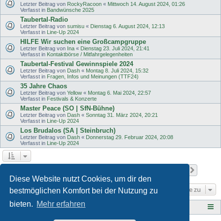
Letzter Beitrag von
RockyRacoon
«
Mittwoch 14. August 2024, 01:26
Verfasst in
Bandwünsche 2025
Taubertal-Radio
Letzter Beitrag von
sumisu
«
Dienstag 6. August 2024, 12:13
Verfasst in
Line-Up 2024
HILFE Wir suchen eine Großcampgruppe
Letzter Beitrag von
Ina
«
Dienstag 23. Juli 2024, 21:41
Verfasst in
Kontaktbörse / Mitfahrgelegenheiten
Taubertal-Festival Gewinnspiele 2024
Letzter Beitrag von
Dash
«
Montag 8. Juli 2024, 15:32
Verfasst in
Fragen, Infos und Meinungen (TTF24)
35 Jahre Chaos
Letzter Beitrag von
Yellow
«
Montag 6. Mai 2024, 22:57
Verfasst in
Festivals & Konzerte
Master Peace (SO | SfN-Bühne)
Letzter Beitrag von
Dash
«
Sonntag 31. März 2024, 20:21
Verfasst in
Line-Up 2024
Los Brudalos (SA | Steinbruch)
Letzter Beitrag von
Dash
«
Donnerstag 29. Februar 2024, 20:08
Verfasst in
Line-Up 2024
Seite
1
von
11
1
2
3
4
5
11
Nächst
Die Suche ergab 503 Treffer
…
Diese Website nutzt Cookies, um dir den
Gehe zu
bestmöglichen Komfort bei der Nutzung zu
bieten.
Mehr erfahren
Tauberplanscher-Forum.de
F O R E N - Ü B E R S I C H T