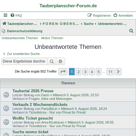
Tauberplanscher-Forum.de
FAQ
Registrieren
Anmelden
Tauberplanscher-Forum.de
F O R E N - Ü B E R S I C H T
Suche
Unbeantwortete Themen
S
Datenschutzerklärung
Unbeantwortete Themen
Aktive Themen
u
Unbeantwortete Themen
c
h
Zur erweiterten Suche
e
Suche
Erweiterte Suche
Seite
1
von
11
1
2
3
4
5
11
Nächst
Die Suche ergab 502 Treffer
…
Themen
Taubertal 2026 Presse
Letzter Beitrag von
Dash
«
Mittwoch 5. August 2026, 22:53
Verfasst in
Fragen, Infos und Meinungen
Verkaufe 2 Wochenendtickets
Letzter Beitrag von
PartyBeLin
«
Mittwoch 5. August 2026, 18:24
Verfasst in
Ticketbörse - Nur von Privat für Privat!
WoMo Ticket gesucht
Letzter Beitrag von
ArturAGalstyan
«
Mittwoch 5. August 2026, 09:55
Verfasst in
Ticketbörse - Nur von Privat für Privat!
Suche womo ticket
Letzter Beitrag von
Maxi18kraus
«
Dienstag 4. August 2026, 18:20