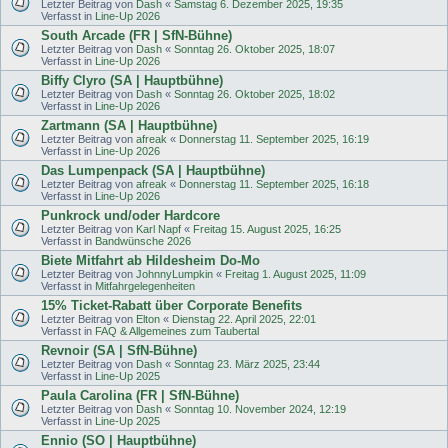
Letzter Beitrag von
Dash
«
Samstag 6. Dezember 2025, 19:35
Verfasst in
Line-Up 2026
South Arcade (FR | SfN-Bühne)
Letzter Beitrag von
Dash
«
Sonntag 26. Oktober 2025, 18:07
Verfasst in
Line-Up 2026
Biffy Clyro (SA | Hauptbühne)
Letzter Beitrag von
Dash
«
Sonntag 26. Oktober 2025, 18:02
Verfasst in
Line-Up 2026
Zartmann (SA | Hauptbühne)
Letzter Beitrag von
afreak
«
Donnerstag 11. September 2025, 16:19
Verfasst in
Line-Up 2026
Das Lumpenpack (SA | Hauptbühne)
Letzter Beitrag von
afreak
«
Donnerstag 11. September 2025, 16:18
Verfasst in
Line-Up 2026
Punkrock und/oder Hardcore
Letzter Beitrag von
Karl Napf
«
Freitag 15. August 2025, 16:25
Verfasst in
Bandwünsche 2026
Biete Mitfahrt ab Hildesheim Do-Mo
Letzter Beitrag von
JohnnyLumpkin
«
Freitag 1. August 2025, 11:09
Verfasst in
Mitfahrgelegenheiten
15% Ticket-Rabatt über Corporate Benefits
Letzter Beitrag von
Elton
«
Dienstag 22. April 2025, 22:01
Verfasst in
FAQ & Allgemeines zum Taubertal
Revnoir (SA | SfN-Bühne)
Letzter Beitrag von
Dash
«
Sonntag 23. März 2025, 23:44
Verfasst in
Line-Up 2025
Paula Carolina (FR | SfN-Bühne)
Letzter Beitrag von
Dash
«
Sonntag 10. November 2024, 12:19
Verfasst in
Line-Up 2025
Ennio (SO | Hauptbühne)