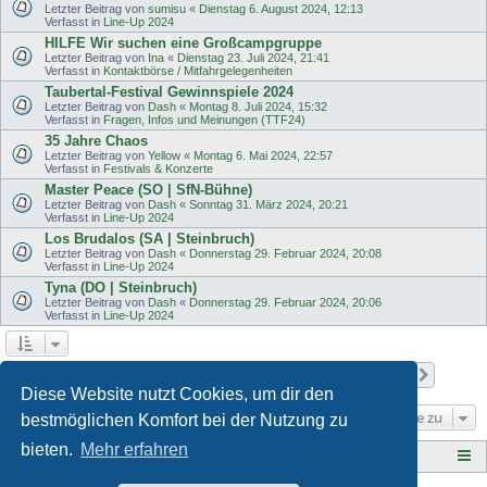
Letzter Beitrag von
sumisu
«
Dienstag 6. August 2024, 12:13
Verfasst in
Line-Up 2024
HILFE Wir suchen eine Großcampgruppe
Letzter Beitrag von
Ina
«
Dienstag 23. Juli 2024, 21:41
Verfasst in
Kontaktbörse / Mitfahrgelegenheiten
Taubertal-Festival Gewinnspiele 2024
Letzter Beitrag von
Dash
«
Montag 8. Juli 2024, 15:32
Verfasst in
Fragen, Infos und Meinungen (TTF24)
35 Jahre Chaos
Letzter Beitrag von
Yellow
«
Montag 6. Mai 2024, 22:57
Verfasst in
Festivals & Konzerte
Master Peace (SO | SfN-Bühne)
Letzter Beitrag von
Dash
«
Sonntag 31. März 2024, 20:21
Verfasst in
Line-Up 2024
Los Brudalos (SA | Steinbruch)
Letzter Beitrag von
Dash
«
Donnerstag 29. Februar 2024, 20:08
Verfasst in
Line-Up 2024
Tyna (DO | Steinbruch)
Letzter Beitrag von
Dash
«
Donnerstag 29. Februar 2024, 20:06
Verfasst in
Line-Up 2024
Seite
1
von
11
1
2
3
4
5
11
Nächst
Die Suche ergab 502 Treffer
…
Diese Website nutzt Cookies, um dir den
Gehe zu
bestmöglichen Komfort bei der Nutzung zu
bieten.
Mehr erfahren
Tauberplanscher-Forum.de
F O R E N - Ü B E R S I C H T