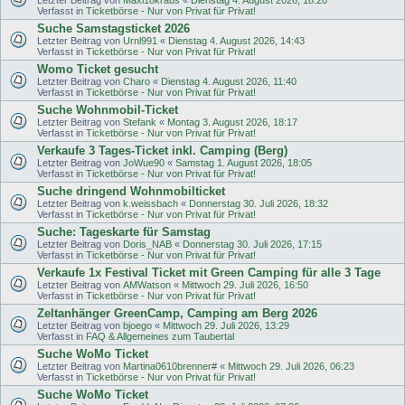
Verfasst in
Ticketbörse - Nur von Privat für Privat!
Suche Samstagsticket 2026
Letzter Beitrag von
Urnl991
«
Dienstag 4. August 2026, 14:43
Verfasst in
Ticketbörse - Nur von Privat für Privat!
Womo Ticket gesucht
Letzter Beitrag von
Charo
«
Dienstag 4. August 2026, 11:40
Verfasst in
Ticketbörse - Nur von Privat für Privat!
Suche Wohnmobil-Ticket
Letzter Beitrag von
Stefank
«
Montag 3. August 2026, 18:17
Verfasst in
Ticketbörse - Nur von Privat für Privat!
Verkaufe 3 Tages-Ticket inkl. Camping (Berg)
Letzter Beitrag von
JoWue90
«
Samstag 1. August 2026, 18:05
Verfasst in
Ticketbörse - Nur von Privat für Privat!
Suche dringend Wohnmobilticket
Letzter Beitrag von
k.weissbach
«
Donnerstag 30. Juli 2026, 18:32
Verfasst in
Ticketbörse - Nur von Privat für Privat!
Suche: Tageskarte für Samstag
Letzter Beitrag von
Doris_NAB
«
Donnerstag 30. Juli 2026, 17:15
Verfasst in
Ticketbörse - Nur von Privat für Privat!
Verkaufe 1x Festival Ticket mit Green Camping für alle 3 Tage
Letzter Beitrag von
AMWatson
«
Mittwoch 29. Juli 2026, 16:50
Verfasst in
Ticketbörse - Nur von Privat für Privat!
Zeltanhänger GreenCamp, Camping am Berg 2026
Letzter Beitrag von
bjoego
«
Mittwoch 29. Juli 2026, 13:29
Verfasst in
FAQ & Allgemeines zum Taubertal
Suche WoMo Ticket
Letzter Beitrag von
Martina0610brenner#
«
Mittwoch 29. Juli 2026, 06:23
Verfasst in
Ticketbörse - Nur von Privat für Privat!
Suche WoMo Ticket