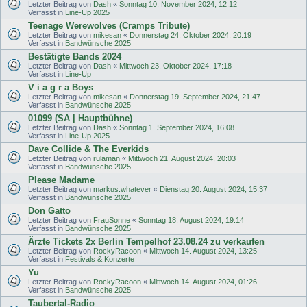
Letzter Beitrag von
Dash
«
Sonntag 10. November 2024, 12:12
Verfasst in
Line-Up 2025
Teenage Werewolves (Cramps Tribute)
Letzter Beitrag von
mikesan
«
Donnerstag 24. Oktober 2024, 20:19
Verfasst in
Bandwünsche 2025
Bestätigte Bands 2024
Letzter Beitrag von
Dash
«
Mittwoch 23. Oktober 2024, 17:18
Verfasst in
Line-Up
V i a g r a Boys
Letzter Beitrag von
mikesan
«
Donnerstag 19. September 2024, 21:47
Verfasst in
Bandwünsche 2025
01099 (SA | Hauptbühne)
Letzter Beitrag von
Dash
«
Sonntag 1. September 2024, 16:08
Verfasst in
Line-Up 2025
Dave Collide & The Everkids
Letzter Beitrag von
rulaman
«
Mittwoch 21. August 2024, 20:03
Verfasst in
Bandwünsche 2025
Please Madame
Letzter Beitrag von
markus.whatever
«
Dienstag 20. August 2024, 15:37
Verfasst in
Bandwünsche 2025
Don Gatto
Letzter Beitrag von
FrauSonne
«
Sonntag 18. August 2024, 19:14
Verfasst in
Bandwünsche 2025
Ärzte Tickets 2x Berlin Tempelhof 23.08.24 zu verkaufen
Letzter Beitrag von
RockyRacoon
«
Mittwoch 14. August 2024, 13:25
Verfasst in
Festivals & Konzerte
Yu
Letzter Beitrag von
RockyRacoon
«
Mittwoch 14. August 2024, 01:26
Verfasst in
Bandwünsche 2025
Taubertal-Radio