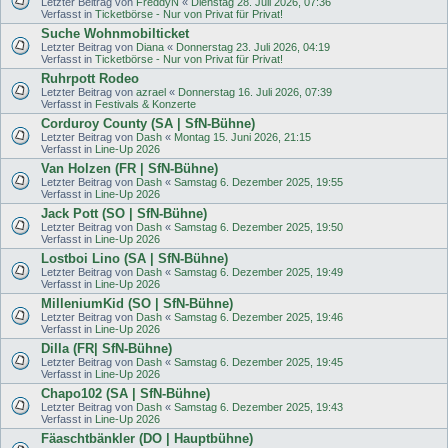
Letzter Beitrag von
FreddyN
«
Dienstag 28. Juli 2026, 07:36
Verfasst in
Ticketbörse - Nur von Privat für Privat!
Suche Wohnmobilticket
Letzter Beitrag von
Diana
«
Donnerstag 23. Juli 2026, 04:19
Verfasst in
Ticketbörse - Nur von Privat für Privat!
Ruhrpott Rodeo
Letzter Beitrag von
azrael
«
Donnerstag 16. Juli 2026, 07:39
Verfasst in
Festivals & Konzerte
Corduroy County (SA | SfN-Bühne)
Letzter Beitrag von
Dash
«
Montag 15. Juni 2026, 21:15
Verfasst in
Line-Up 2026
Van Holzen (FR | SfN-Bühne)
Letzter Beitrag von
Dash
«
Samstag 6. Dezember 2025, 19:55
Verfasst in
Line-Up 2026
Jack Pott (SO | SfN-Bühne)
Letzter Beitrag von
Dash
«
Samstag 6. Dezember 2025, 19:50
Verfasst in
Line-Up 2026
Lostboi Lino (SA | SfN-Bühne)
Letzter Beitrag von
Dash
«
Samstag 6. Dezember 2025, 19:49
Verfasst in
Line-Up 2026
MilleniumKid (SO | SfN-Bühne)
Letzter Beitrag von
Dash
«
Samstag 6. Dezember 2025, 19:46
Verfasst in
Line-Up 2026
Dilla (FR| SfN-Bühne)
Letzter Beitrag von
Dash
«
Samstag 6. Dezember 2025, 19:45
Verfasst in
Line-Up 2026
Chapo102 (SA | SfN-Bühne)
Letzter Beitrag von
Dash
«
Samstag 6. Dezember 2025, 19:43
Verfasst in
Line-Up 2026
Fäaschtbänkler (DO | Hauptbühne)