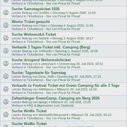
Verfasst in
Ticketbörse - Nur von Privat für Privat!
Suche Samstagsticket 2026
Letzter Beitrag von
Urnl991
«
Dienstag 4. August 2026, 14:43
Verfasst in
Ticketbörse - Nur von Privat für Privat!
Womo Ticket gesucht
Letzter Beitrag von
Charo
«
Dienstag 4. August 2026, 11:40
Verfasst in
Ticketbörse - Nur von Privat für Privat!
Suche Wohnmobil-Ticket
Letzter Beitrag von
Stefank
«
Montag 3. August 2026, 18:17
Verfasst in
Ticketbörse - Nur von Privat für Privat!
Verkaufe 3 Tages-Ticket inkl. Camping (Berg)
Letzter Beitrag von
JoWue90
«
Samstag 1. August 2026, 18:05
Verfasst in
Ticketbörse - Nur von Privat für Privat!
Suche dringend Wohnmobilticket
Letzter Beitrag von
k.weissbach
«
Donnerstag 30. Juli 2026, 18:32
Verfasst in
Ticketbörse - Nur von Privat für Privat!
Suche: Tageskarte für Samstag
Letzter Beitrag von
Doris_NAB
«
Donnerstag 30. Juli 2026, 17:15
Verfasst in
Ticketbörse - Nur von Privat für Privat!
Verkaufe 1x Festival Ticket mit Green Camping für alle 3 Tage
Letzter Beitrag von
AMWatson
«
Mittwoch 29. Juli 2026, 16:50
Verfasst in
Ticketbörse - Nur von Privat für Privat!
Zeltanhänger GreenCamp, Camping am Berg 2026
Letzter Beitrag von
bjoego
«
Mittwoch 29. Juli 2026, 13:29
Verfasst in
FAQ & Allgemeines zum Taubertal
Suche WoMo Ticket
Letzter Beitrag von
Martina0610brenner#
«
Mittwoch 29. Juli 2026, 06:23
Verfasst in
Ticketbörse - Nur von Privat für Privat!
Suche WoMo Ticket