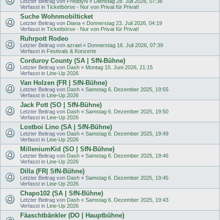
Letzter Beitrag von
FreddyN
«
Dienstag 28. Juli 2026, 07:36
Verfasst in
Ticketbörse - Nur von Privat für Privat!
Suche Wohnmobilticket
Letzter Beitrag von
Diana
«
Donnerstag 23. Juli 2026, 04:19
Verfasst in
Ticketbörse - Nur von Privat für Privat!
Ruhrpott Rodeo
Letzter Beitrag von
azrael
«
Donnerstag 16. Juli 2026, 07:39
Verfasst in
Festivals & Konzerte
Corduroy County (SA | SfN-Bühne)
Letzter Beitrag von
Dash
«
Montag 15. Juni 2026, 21:15
Verfasst in
Line-Up 2026
Van Holzen (FR | SfN-Bühne)
Letzter Beitrag von
Dash
«
Samstag 6. Dezember 2025, 19:55
Verfasst in
Line-Up 2026
Jack Pott (SO | SfN-Bühne)
Letzter Beitrag von
Dash
«
Samstag 6. Dezember 2025, 19:50
Verfasst in
Line-Up 2026
Lostboi Lino (SA | SfN-Bühne)
Letzter Beitrag von
Dash
«
Samstag 6. Dezember 2025, 19:49
Verfasst in
Line-Up 2026
MilleniumKid (SO | SfN-Bühne)
Letzter Beitrag von
Dash
«
Samstag 6. Dezember 2025, 19:46
Verfasst in
Line-Up 2026
Dilla (FR| SfN-Bühne)
Letzter Beitrag von
Dash
«
Samstag 6. Dezember 2025, 19:45
Verfasst in
Line-Up 2026
Chapo102 (SA | SfN-Bühne)
Letzter Beitrag von
Dash
«
Samstag 6. Dezember 2025, 19:43
Verfasst in
Line-Up 2026
Fäaschtbänkler (DO | Hauptbühne)