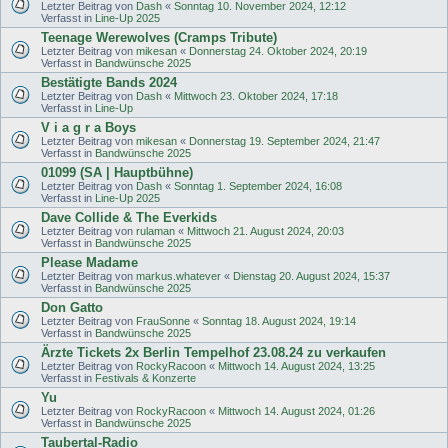
Letzter Beitrag von
Dash
«
Sonntag 10. November 2024, 12:12
Verfasst in
Line-Up 2025
Teenage Werewolves (Cramps Tribute)
Letzter Beitrag von
mikesan
«
Donnerstag 24. Oktober 2024, 20:19
Verfasst in
Bandwünsche 2025
Bestätigte Bands 2024
Letzter Beitrag von
Dash
«
Mittwoch 23. Oktober 2024, 17:18
Verfasst in
Line-Up
V i a g r a Boys
Letzter Beitrag von
mikesan
«
Donnerstag 19. September 2024, 21:47
Verfasst in
Bandwünsche 2025
01099 (SA | Hauptbühne)
Letzter Beitrag von
Dash
«
Sonntag 1. September 2024, 16:08
Verfasst in
Line-Up 2025
Dave Collide & The Everkids
Letzter Beitrag von
rulaman
«
Mittwoch 21. August 2024, 20:03
Verfasst in
Bandwünsche 2025
Please Madame
Letzter Beitrag von
markus.whatever
«
Dienstag 20. August 2024, 15:37
Verfasst in
Bandwünsche 2025
Don Gatto
Letzter Beitrag von
FrauSonne
«
Sonntag 18. August 2024, 19:14
Verfasst in
Bandwünsche 2025
Ärzte Tickets 2x Berlin Tempelhof 23.08.24 zu verkaufen
Letzter Beitrag von
RockyRacoon
«
Mittwoch 14. August 2024, 13:25
Verfasst in
Festivals & Konzerte
Yu
Letzter Beitrag von
RockyRacoon
«
Mittwoch 14. August 2024, 01:26
Verfasst in
Bandwünsche 2025
Taubertal-Radio