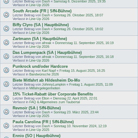
Letzter Beitrag von
Dash
«
Samstag 6. Dezember 2025, 19:35
Verfasst in
Line-Up 2026
South Arcade (FR | SfN-Bühne)
Letzter Beitrag von
Dash
«
Sonntag 26. Oktober 2025, 18:07
Verfasst in
Line-Up 2026
Biffy Clyro (SA | Hauptbühne)
Letzter Beitrag von
Dash
«
Sonntag 26. Oktober 2025, 18:02
Verfasst in
Line-Up 2026
Zartmann (SA | Hauptbühne)
Letzter Beitrag von
afreak
«
Donnerstag 11. September 2025, 16:19
Verfasst in
Line-Up 2026
Das Lumpenpack (SA | Hauptbühne)
Letzter Beitrag von
afreak
«
Donnerstag 11. September 2025, 16:18
Verfasst in
Line-Up 2026
Punkrock und/oder Hardcore
Letzter Beitrag von
Karl Napf
«
Freitag 15. August 2025, 16:25
Verfasst in
Bandwünsche 2026
Biete Mitfahrt ab Hildesheim Do-Mo
Letzter Beitrag von
JohnnyLumpkin
«
Freitag 1. August 2025, 11:09
Verfasst in
Mitfahrgelegenheiten
15% Ticket-Rabatt über Corporate Benefits
Letzter Beitrag von
Elton
«
Dienstag 22. April 2025, 22:01
Verfasst in
FAQ & Allgemeines zum Taubertal
Revnoir (SA | SfN-Bühne)
Letzter Beitrag von
Dash
«
Sonntag 23. März 2025, 23:44
Verfasst in
Line-Up 2025
Paula Carolina (FR | SfN-Bühne)
Letzter Beitrag von
Dash
«
Sonntag 10. November 2024, 12:19
Verfasst in
Line-Up 2025
Ennio (SO | Hauptbühne)