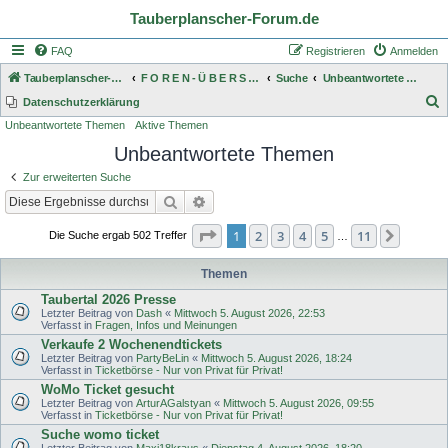
Tauberplanscher-Forum.de
FAQ
Registrieren
Anmelden
Tauberplanscher-Forum.de
F O R E N - Ü B E R S I C H T
Suche
Unbeantwortete Themen
S
Datenschutzerklärung
Unbeantwortete Themen
Aktive Themen
u
Unbeantwortete Themen
c
h
Zur erweiterten Suche
e
Suche
Erweiterte Suche
Seite
1
von
11
1
2
3
4
5
11
Nächst
Die Suche ergab 502 Treffer
…
Themen
Taubertal 2026 Presse
Letzter Beitrag von
Dash
«
Mittwoch 5. August 2026, 22:53
Verfasst in
Fragen, Infos und Meinungen
Verkaufe 2 Wochenendtickets
Letzter Beitrag von
PartyBeLin
«
Mittwoch 5. August 2026, 18:24
Verfasst in
Ticketbörse - Nur von Privat für Privat!
WoMo Ticket gesucht
Letzter Beitrag von
ArturAGalstyan
«
Mittwoch 5. August 2026, 09:55
Verfasst in
Ticketbörse - Nur von Privat für Privat!
Suche womo ticket
Letzter Beitrag von
Maxi18kraus
«
Dienstag 4. August 2026, 18:20