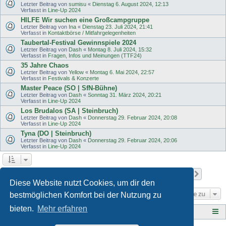
Letzter Beitrag von
sumisu
«
Dienstag 6. August 2024, 12:13
Verfasst in
Line-Up 2024
HILFE Wir suchen eine Großcampgruppe
Letzter Beitrag von
Ina
«
Dienstag 23. Juli 2024, 21:41
Verfasst in
Kontaktbörse / Mitfahrgelegenheiten
Taubertal-Festival Gewinnspiele 2024
Letzter Beitrag von
Dash
«
Montag 8. Juli 2024, 15:32
Verfasst in
Fragen, Infos und Meinungen (TTF24)
35 Jahre Chaos
Letzter Beitrag von
Yellow
«
Montag 6. Mai 2024, 22:57
Verfasst in
Festivals & Konzerte
Master Peace (SO | SfN-Bühne)
Letzter Beitrag von
Dash
«
Sonntag 31. März 2024, 20:21
Verfasst in
Line-Up 2024
Los Brudalos (SA | Steinbruch)
Letzter Beitrag von
Dash
«
Donnerstag 29. Februar 2024, 20:08
Verfasst in
Line-Up 2024
Tyna (DO | Steinbruch)
Letzter Beitrag von
Dash
«
Donnerstag 29. Februar 2024, 20:06
Verfasst in
Line-Up 2024
Seite
1
von
11
1
2
3
4
5
11
Nächst
Die Suche ergab 502 Treffer
…
Diese Website nutzt Cookies, um dir den
Gehe zu
bestmöglichen Komfort bei der Nutzung zu
bieten.
Mehr erfahren
Tauberplanscher-Forum.de
F O R E N - Ü B E R S I C H T