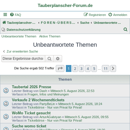
Tauberplanscher-Forum.de
FAQ
Registrieren
Anmelden
Tauberplanscher-Forum.de
F O R E N - Ü B E R S I C H T
Suche
Unbeantwortete Themen
S
Datenschutzerklärung
Unbeantwortete Themen
Aktive Themen
u
Unbeantwortete Themen
c
h
Zur erweiterten Suche
e
Suche
Erweiterte Suche
Seite
1
von
11
1
2
3
4
5
11
Nächst
Die Suche ergab 502 Treffer
…
Themen
Taubertal 2026 Presse
Letzter Beitrag von
Dash
«
Mittwoch 5. August 2026, 22:53
Verfasst in
Fragen, Infos und Meinungen
Verkaufe 2 Wochenendtickets
Letzter Beitrag von
PartyBeLin
«
Mittwoch 5. August 2026, 18:24
Verfasst in
Ticketbörse - Nur von Privat für Privat!
WoMo Ticket gesucht
Letzter Beitrag von
ArturAGalstyan
«
Mittwoch 5. August 2026, 09:55
Verfasst in
Ticketbörse - Nur von Privat für Privat!
Suche womo ticket
Letzter Beitrag von
Maxi18kraus
«
Dienstag 4. August 2026, 18:20