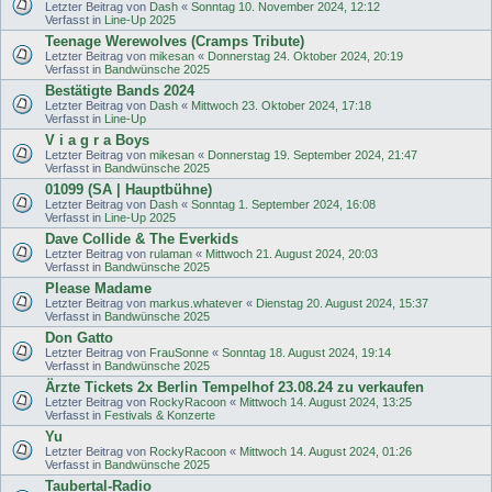
Letzter Beitrag von
Dash
«
Sonntag 10. November 2024, 12:12
Verfasst in
Line-Up 2025
Teenage Werewolves (Cramps Tribute)
Letzter Beitrag von
mikesan
«
Donnerstag 24. Oktober 2024, 20:19
Verfasst in
Bandwünsche 2025
Bestätigte Bands 2024
Letzter Beitrag von
Dash
«
Mittwoch 23. Oktober 2024, 17:18
Verfasst in
Line-Up
V i a g r a Boys
Letzter Beitrag von
mikesan
«
Donnerstag 19. September 2024, 21:47
Verfasst in
Bandwünsche 2025
01099 (SA | Hauptbühne)
Letzter Beitrag von
Dash
«
Sonntag 1. September 2024, 16:08
Verfasst in
Line-Up 2025
Dave Collide & The Everkids
Letzter Beitrag von
rulaman
«
Mittwoch 21. August 2024, 20:03
Verfasst in
Bandwünsche 2025
Please Madame
Letzter Beitrag von
markus.whatever
«
Dienstag 20. August 2024, 15:37
Verfasst in
Bandwünsche 2025
Don Gatto
Letzter Beitrag von
FrauSonne
«
Sonntag 18. August 2024, 19:14
Verfasst in
Bandwünsche 2025
Ärzte Tickets 2x Berlin Tempelhof 23.08.24 zu verkaufen
Letzter Beitrag von
RockyRacoon
«
Mittwoch 14. August 2024, 13:25
Verfasst in
Festivals & Konzerte
Yu
Letzter Beitrag von
RockyRacoon
«
Mittwoch 14. August 2024, 01:26
Verfasst in
Bandwünsche 2025
Taubertal-Radio