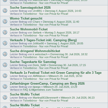
Verfasst in
Ticketbörse - Nur von Privat für Privat!
Suche Samstagsticket 2026
Letzter Beitrag von
Urnl991
«
Dienstag 4. August 2026, 14:43
Verfasst in
Ticketbörse - Nur von Privat für Privat!
Womo Ticket gesucht
Letzter Beitrag von
Charo
«
Dienstag 4. August 2026, 11:40
Verfasst in
Ticketbörse - Nur von Privat für Privat!
Suche Wohnmobil-Ticket
Letzter Beitrag von
Stefank
«
Montag 3. August 2026, 18:17
Verfasst in
Ticketbörse - Nur von Privat für Privat!
Verkaufe 3 Tages-Ticket inkl. Camping (Berg)
Letzter Beitrag von
JoWue90
«
Samstag 1. August 2026, 18:05
Verfasst in
Ticketbörse - Nur von Privat für Privat!
Suche dringend Wohnmobilticket
Letzter Beitrag von
k.weissbach
«
Donnerstag 30. Juli 2026, 18:32
Verfasst in
Ticketbörse - Nur von Privat für Privat!
Suche: Tageskarte für Samstag
Letzter Beitrag von
Doris_NAB
«
Donnerstag 30. Juli 2026, 17:15
Verfasst in
Ticketbörse - Nur von Privat für Privat!
Verkaufe 1x Festival Ticket mit Green Camping für alle 3 Tage
Letzter Beitrag von
AMWatson
«
Mittwoch 29. Juli 2026, 16:50
Verfasst in
Ticketbörse - Nur von Privat für Privat!
Zeltanhänger GreenCamp, Camping am Berg 2026
Letzter Beitrag von
bjoego
«
Mittwoch 29. Juli 2026, 13:29
Verfasst in
FAQ & Allgemeines zum Taubertal
Suche WoMo Ticket
Letzter Beitrag von
Martina0610brenner#
«
Mittwoch 29. Juli 2026, 06:23
Verfasst in
Ticketbörse - Nur von Privat für Privat!
Suche WoMo Ticket