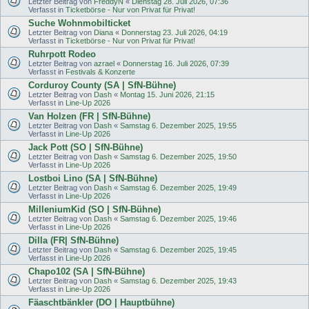
Letzter Beitrag von
FreddyN
«
Dienstag 28. Juli 2026, 07:36
Verfasst in
Ticketbörse - Nur von Privat für Privat!
Suche Wohnmobilticket
Letzter Beitrag von
Diana
«
Donnerstag 23. Juli 2026, 04:19
Verfasst in
Ticketbörse - Nur von Privat für Privat!
Ruhrpott Rodeo
Letzter Beitrag von
azrael
«
Donnerstag 16. Juli 2026, 07:39
Verfasst in
Festivals & Konzerte
Corduroy County (SA | SfN-Bühne)
Letzter Beitrag von
Dash
«
Montag 15. Juni 2026, 21:15
Verfasst in
Line-Up 2026
Van Holzen (FR | SfN-Bühne)
Letzter Beitrag von
Dash
«
Samstag 6. Dezember 2025, 19:55
Verfasst in
Line-Up 2026
Jack Pott (SO | SfN-Bühne)
Letzter Beitrag von
Dash
«
Samstag 6. Dezember 2025, 19:50
Verfasst in
Line-Up 2026
Lostboi Lino (SA | SfN-Bühne)
Letzter Beitrag von
Dash
«
Samstag 6. Dezember 2025, 19:49
Verfasst in
Line-Up 2026
MilleniumKid (SO | SfN-Bühne)
Letzter Beitrag von
Dash
«
Samstag 6. Dezember 2025, 19:46
Verfasst in
Line-Up 2026
Dilla (FR| SfN-Bühne)
Letzter Beitrag von
Dash
«
Samstag 6. Dezember 2025, 19:45
Verfasst in
Line-Up 2026
Chapo102 (SA | SfN-Bühne)
Letzter Beitrag von
Dash
«
Samstag 6. Dezember 2025, 19:43
Verfasst in
Line-Up 2026
Fäaschtbänkler (DO | Hauptbühne)