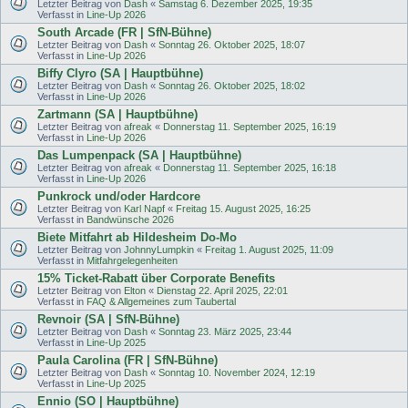
Letzter Beitrag von
Dash
«
Samstag 6. Dezember 2025, 19:35
Verfasst in
Line-Up 2026
South Arcade (FR | SfN-Bühne)
Letzter Beitrag von
Dash
«
Sonntag 26. Oktober 2025, 18:07
Verfasst in
Line-Up 2026
Biffy Clyro (SA | Hauptbühne)
Letzter Beitrag von
Dash
«
Sonntag 26. Oktober 2025, 18:02
Verfasst in
Line-Up 2026
Zartmann (SA | Hauptbühne)
Letzter Beitrag von
afreak
«
Donnerstag 11. September 2025, 16:19
Verfasst in
Line-Up 2026
Das Lumpenpack (SA | Hauptbühne)
Letzter Beitrag von
afreak
«
Donnerstag 11. September 2025, 16:18
Verfasst in
Line-Up 2026
Punkrock und/oder Hardcore
Letzter Beitrag von
Karl Napf
«
Freitag 15. August 2025, 16:25
Verfasst in
Bandwünsche 2026
Biete Mitfahrt ab Hildesheim Do-Mo
Letzter Beitrag von
JohnnyLumpkin
«
Freitag 1. August 2025, 11:09
Verfasst in
Mitfahrgelegenheiten
15% Ticket-Rabatt über Corporate Benefits
Letzter Beitrag von
Elton
«
Dienstag 22. April 2025, 22:01
Verfasst in
FAQ & Allgemeines zum Taubertal
Revnoir (SA | SfN-Bühne)
Letzter Beitrag von
Dash
«
Sonntag 23. März 2025, 23:44
Verfasst in
Line-Up 2025
Paula Carolina (FR | SfN-Bühne)
Letzter Beitrag von
Dash
«
Sonntag 10. November 2024, 12:19
Verfasst in
Line-Up 2025
Ennio (SO | Hauptbühne)