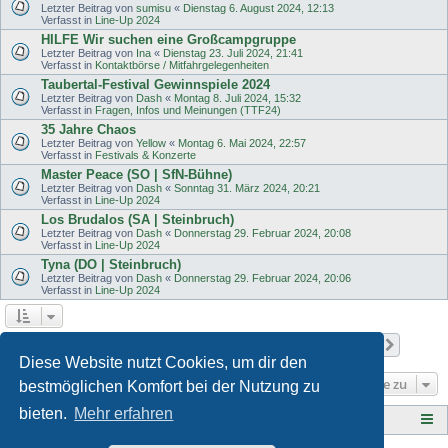
Letzter Beitrag von
sumisu
«
Dienstag 6. August 2024, 12:13
Verfasst in
Line-Up 2024
HILFE Wir suchen eine Großcampgruppe
Letzter Beitrag von
Ina
«
Dienstag 23. Juli 2024, 21:41
Verfasst in
Kontaktbörse / Mitfahrgelegenheiten
Taubertal-Festival Gewinnspiele 2024
Letzter Beitrag von
Dash
«
Montag 8. Juli 2024, 15:32
Verfasst in
Fragen, Infos und Meinungen (TTF24)
35 Jahre Chaos
Letzter Beitrag von
Yellow
«
Montag 6. Mai 2024, 22:57
Verfasst in
Festivals & Konzerte
Master Peace (SO | SfN-Bühne)
Letzter Beitrag von
Dash
«
Sonntag 31. März 2024, 20:21
Verfasst in
Line-Up 2024
Los Brudalos (SA | Steinbruch)
Letzter Beitrag von
Dash
«
Donnerstag 29. Februar 2024, 20:08
Verfasst in
Line-Up 2024
Tyna (DO | Steinbruch)
Letzter Beitrag von
Dash
«
Donnerstag 29. Februar 2024, 20:06
Verfasst in
Line-Up 2024
Seite
1
von
11
1
2
3
4
5
11
Nächst
Die Suche ergab 502 Treffer
…
Diese Website nutzt Cookies, um dir den
Gehe zu
bestmöglichen Komfort bei der Nutzung zu
bieten.
Mehr erfahren
Tauberplanscher-Forum.de
F O R E N - Ü B E R S I C H T