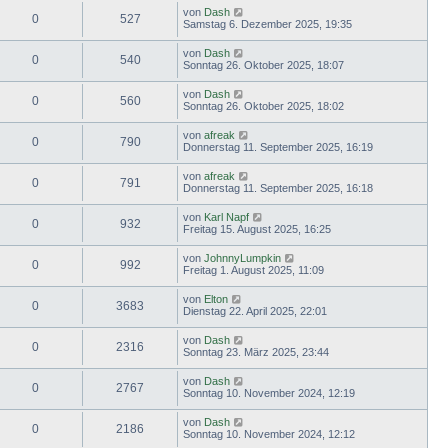
von
Dash
0
527
Samstag 6. Dezember 2025, 19:35
von
Dash
0
540
Sonntag 26. Oktober 2025, 18:07
von
Dash
0
560
Sonntag 26. Oktober 2025, 18:02
von
afreak
0
790
Donnerstag 11. September 2025, 16:19
von
afreak
0
791
Donnerstag 11. September 2025, 16:18
von
Karl Napf
0
932
Freitag 15. August 2025, 16:25
von
JohnnyLumpkin
0
992
Freitag 1. August 2025, 11:09
von
Elton
0
3683
Dienstag 22. April 2025, 22:01
von
Dash
0
2316
Sonntag 23. März 2025, 23:44
von
Dash
0
2767
Sonntag 10. November 2024, 12:19
von
Dash
0
2186
Sonntag 10. November 2024, 12:12