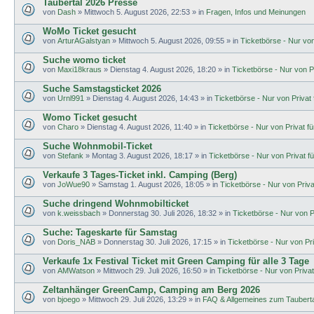
Taubertal 2026 Presse
von
Dash
»
Mittwoch 5. August 2026, 22:53
» in
Fragen, Infos und Meinungen
WoMo Ticket gesucht
von
ArturAGalstyan
»
Mittwoch 5. August 2026, 09:55
» in
Ticketbörse - Nur von 
Suche womo ticket
von
Maxi18kraus
»
Dienstag 4. August 2026, 18:20
» in
Ticketbörse - Nur von Pr
Suche Samstagsticket 2026
von
Urnl991
»
Dienstag 4. August 2026, 14:43
» in
Ticketbörse - Nur von Privat f
Womo Ticket gesucht
von
Charo
»
Dienstag 4. August 2026, 11:40
» in
Ticketbörse - Nur von Privat für
Suche Wohnmobil-Ticket
von
Stefank
»
Montag 3. August 2026, 18:17
» in
Ticketbörse - Nur von Privat fü
Verkaufe 3 Tages-Ticket inkl. Camping (Berg)
von
JoWue90
»
Samstag 1. August 2026, 18:05
» in
Ticketbörse - Nur von Privat
Suche dringend Wohnmobilticket
von
k.weissbach
»
Donnerstag 30. Juli 2026, 18:32
» in
Ticketbörse - Nur von Pr
Suche: Tageskarte für Samstag
von
Doris_NAB
»
Donnerstag 30. Juli 2026, 17:15
» in
Ticketbörse - Nur von Priv
Verkaufe 1x Festival Ticket mit Green Camping für alle 3 Tage
von
AMWatson
»
Mittwoch 29. Juli 2026, 16:50
» in
Ticketbörse - Nur von Privat 
Zeltanhänger GreenCamp, Camping am Berg 2026
von
bjoego
»
Mittwoch 29. Juli 2026, 13:29
» in
FAQ & Allgemeines zum Tauberta