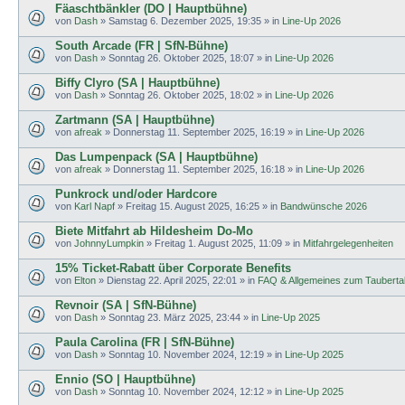
Fäaschtbänkler (DO | Hauptbühne)
von
Dash
»
Samstag 6. Dezember 2025, 19:35
» in
Line-Up 2026
South Arcade (FR | SfN-Bühne)
von
Dash
»
Sonntag 26. Oktober 2025, 18:07
» in
Line-Up 2026
Biffy Clyro (SA | Hauptbühne)
von
Dash
»
Sonntag 26. Oktober 2025, 18:02
» in
Line-Up 2026
Zartmann (SA | Hauptbühne)
von
afreak
»
Donnerstag 11. September 2025, 16:19
» in
Line-Up 2026
Das Lumpenpack (SA | Hauptbühne)
von
afreak
»
Donnerstag 11. September 2025, 16:18
» in
Line-Up 2026
Punkrock und/oder Hardcore
von
Karl Napf
»
Freitag 15. August 2025, 16:25
» in
Bandwünsche 2026
Biete Mitfahrt ab Hildesheim Do-Mo
von
JohnnyLumpkin
»
Freitag 1. August 2025, 11:09
» in
Mitfahrgelegenheiten
15% Ticket-Rabatt über Corporate Benefits
von
Elton
»
Dienstag 22. April 2025, 22:01
» in
FAQ & Allgemeines zum Tauberta
Revnoir (SA | SfN-Bühne)
von
Dash
»
Sonntag 23. März 2025, 23:44
» in
Line-Up 2025
Paula Carolina (FR | SfN-Bühne)
von
Dash
»
Sonntag 10. November 2024, 12:19
» in
Line-Up 2025
Ennio (SO | Hauptbühne)
von
Dash
»
Sonntag 10. November 2024, 12:12
» in
Line-Up 2025