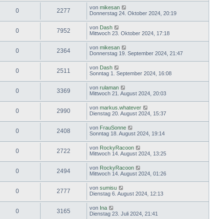
von
mikesan
0
2277
Donnerstag 24. Oktober 2024, 20:19
von
Dash
0
7952
Mittwoch 23. Oktober 2024, 17:18
von
mikesan
0
2364
Donnerstag 19. September 2024, 21:47
von
Dash
0
2511
Sonntag 1. September 2024, 16:08
von
rulaman
0
3369
Mittwoch 21. August 2024, 20:03
von
markus.whatever
0
2990
Dienstag 20. August 2024, 15:37
von
FrauSonne
0
2408
Sonntag 18. August 2024, 19:14
von
RockyRacoon
0
2722
Mittwoch 14. August 2024, 13:25
von
RockyRacoon
0
2494
Mittwoch 14. August 2024, 01:26
von
sumisu
0
2777
Dienstag 6. August 2024, 12:13
von
Ina
0
3165
Dienstag 23. Juli 2024, 21:41