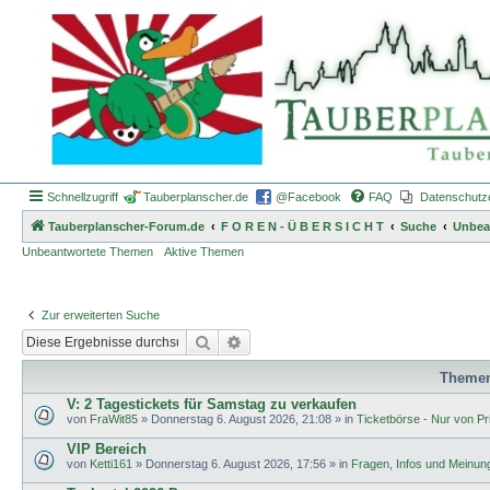
Schnellzugriff
Tauberplanscher.de
@Facebook
FAQ
Datenschutz
Tauberplanscher-Forum.de
F O R E N - Ü B E R S I C H T
Suche
Unbea
Unbeantwortete Themen
Aktive Themen
Zur erweiterten Suche
Suche
Erweiterte Suche
Theme
V: 2 Tagestickets für Samstag zu verkaufen
von
FraWit85
»
Donnerstag 6. August 2026, 21:08
» in
Ticketbörse - Nur von Pri
VIP Bereich
von
Ketti161
»
Donnerstag 6. August 2026, 17:56
» in
Fragen, Infos und Meinun