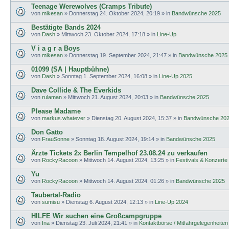
Teenage Werewolves (Cramps Tribute)
von
mikesan
»
Donnerstag 24. Oktober 2024, 20:19
» in
Bandwünsche 2025
Bestätigte Bands 2024
von
Dash
»
Mittwoch 23. Oktober 2024, 17:18
» in
Line-Up
V i a g r a Boys
von
mikesan
»
Donnerstag 19. September 2024, 21:47
» in
Bandwünsche 2025
01099 (SA | Hauptbühne)
von
Dash
»
Sonntag 1. September 2024, 16:08
» in
Line-Up 2025
Dave Collide & The Everkids
von
rulaman
»
Mittwoch 21. August 2024, 20:03
» in
Bandwünsche 2025
Please Madame
von
markus.whatever
»
Dienstag 20. August 2024, 15:37
» in
Bandwünsche 20
Don Gatto
von
FrauSonne
»
Sonntag 18. August 2024, 19:14
» in
Bandwünsche 2025
Ärzte Tickets 2x Berlin Tempelhof 23.08.24 zu verkaufen
von
RockyRacoon
»
Mittwoch 14. August 2024, 13:25
» in
Festivals & Konzerte
Yu
von
RockyRacoon
»
Mittwoch 14. August 2024, 01:26
» in
Bandwünsche 2025
Taubertal-Radio
von
sumisu
»
Dienstag 6. August 2024, 12:13
» in
Line-Up 2024
HILFE Wir suchen eine Großcampgruppe
von
Ina
»
Dienstag 23. Juli 2024, 21:41
» in
Kontaktbörse / Mitfahrgelegenheiten