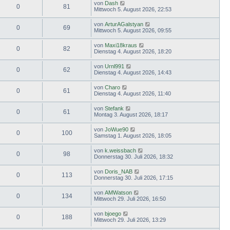
von
Dash
0
81
Mittwoch 5. August 2026, 22:53
von
ArturAGalstyan
0
69
Mittwoch 5. August 2026, 09:55
von
Maxi18kraus
0
82
Dienstag 4. August 2026, 18:20
von
Urnl991
0
62
Dienstag 4. August 2026, 14:43
von
Charo
0
61
Dienstag 4. August 2026, 11:40
von
Stefank
0
61
Montag 3. August 2026, 18:17
von
JoWue90
0
100
Samstag 1. August 2026, 18:05
von
k.weissbach
0
98
Donnerstag 30. Juli 2026, 18:32
von
Doris_NAB
0
113
Donnerstag 30. Juli 2026, 17:15
von
AMWatson
0
134
Mittwoch 29. Juli 2026, 16:50
von
bjoego
0
188
Mittwoch 29. Juli 2026, 13:29