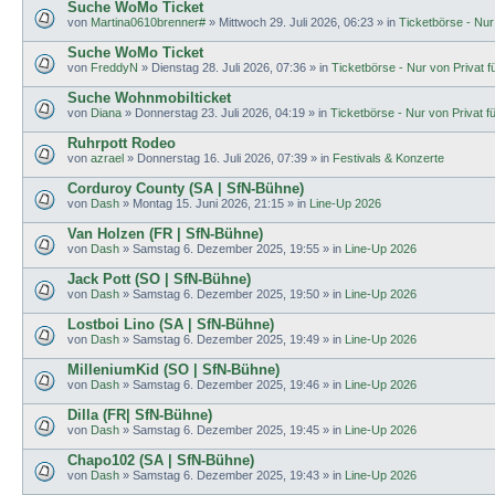
Suche WoMo Ticket
von
Martina0610brenner#
»
Mittwoch 29. Juli 2026, 06:23
» in
Ticketbörse - Nur 
Suche WoMo Ticket
von
FreddyN
»
Dienstag 28. Juli 2026, 07:36
» in
Ticketbörse - Nur von Privat fü
Suche Wohnmobilticket
von
Diana
»
Donnerstag 23. Juli 2026, 04:19
» in
Ticketbörse - Nur von Privat fü
Ruhrpott Rodeo
von
azrael
»
Donnerstag 16. Juli 2026, 07:39
» in
Festivals & Konzerte
Corduroy County (SA | SfN-Bühne)
von
Dash
»
Montag 15. Juni 2026, 21:15
» in
Line-Up 2026
Van Holzen (FR | SfN-Bühne)
von
Dash
»
Samstag 6. Dezember 2025, 19:55
» in
Line-Up 2026
Jack Pott (SO | SfN-Bühne)
von
Dash
»
Samstag 6. Dezember 2025, 19:50
» in
Line-Up 2026
Lostboi Lino (SA | SfN-Bühne)
von
Dash
»
Samstag 6. Dezember 2025, 19:49
» in
Line-Up 2026
MilleniumKid (SO | SfN-Bühne)
von
Dash
»
Samstag 6. Dezember 2025, 19:46
» in
Line-Up 2026
Dilla (FR| SfN-Bühne)
von
Dash
»
Samstag 6. Dezember 2025, 19:45
» in
Line-Up 2026
Chapo102 (SA | SfN-Bühne)
von
Dash
»
Samstag 6. Dezember 2025, 19:43
» in
Line-Up 2026