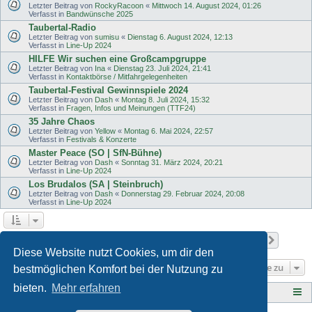
Letzter Beitrag von
RockyRacoon
«
Mittwoch 14. August 2024, 01:26
Verfasst in
Bandwünsche 2025
Taubertal-Radio
Letzter Beitrag von
sumisu
«
Dienstag 6. August 2024, 12:13
Verfasst in
Line-Up 2024
HILFE Wir suchen eine Großcampgruppe
Letzter Beitrag von
Ina
«
Dienstag 23. Juli 2024, 21:41
Verfasst in
Kontaktbörse / Mitfahrgelegenheiten
Taubertal-Festival Gewinnspiele 2024
Letzter Beitrag von
Dash
«
Montag 8. Juli 2024, 15:32
Verfasst in
Fragen, Infos und Meinungen (TTF24)
35 Jahre Chaos
Letzter Beitrag von
Yellow
«
Montag 6. Mai 2024, 22:57
Verfasst in
Festivals & Konzerte
Master Peace (SO | SfN-Bühne)
Letzter Beitrag von
Dash
«
Sonntag 31. März 2024, 20:21
Verfasst in
Line-Up 2024
Los Brudalos (SA | Steinbruch)
Letzter Beitrag von
Dash
«
Donnerstag 29. Februar 2024, 20:08
Verfasst in
Line-Up 2024
Seite
1
von
11
1
2
3
4
5
11
Nächst
Die Suche ergab 503 Treffer
…
Diese Website nutzt Cookies, um dir den
Gehe zu
bestmöglichen Komfort bei der Nutzung zu
bieten.
Mehr erfahren
Tauberplanscher-Forum.de
F O R E N - Ü B E R S I C H T