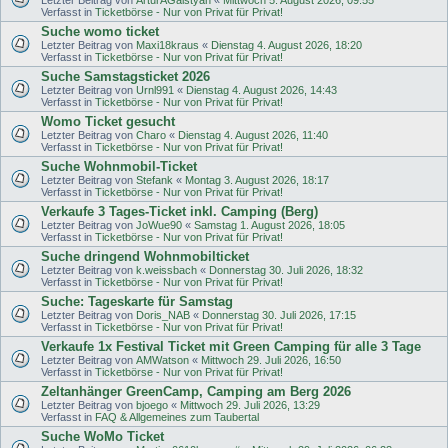
Verfasst in
Ticketbörse - Nur von Privat für Privat!
Suche womo ticket
Letzter Beitrag von
Maxi18kraus
«
Dienstag 4. August 2026, 18:20
Verfasst in
Ticketbörse - Nur von Privat für Privat!
Suche Samstagsticket 2026
Letzter Beitrag von
Urnl991
«
Dienstag 4. August 2026, 14:43
Verfasst in
Ticketbörse - Nur von Privat für Privat!
Womo Ticket gesucht
Letzter Beitrag von
Charo
«
Dienstag 4. August 2026, 11:40
Verfasst in
Ticketbörse - Nur von Privat für Privat!
Suche Wohnmobil-Ticket
Letzter Beitrag von
Stefank
«
Montag 3. August 2026, 18:17
Verfasst in
Ticketbörse - Nur von Privat für Privat!
Verkaufe 3 Tages-Ticket inkl. Camping (Berg)
Letzter Beitrag von
JoWue90
«
Samstag 1. August 2026, 18:05
Verfasst in
Ticketbörse - Nur von Privat für Privat!
Suche dringend Wohnmobilticket
Letzter Beitrag von
k.weissbach
«
Donnerstag 30. Juli 2026, 18:32
Verfasst in
Ticketbörse - Nur von Privat für Privat!
Suche: Tageskarte für Samstag
Letzter Beitrag von
Doris_NAB
«
Donnerstag 30. Juli 2026, 17:15
Verfasst in
Ticketbörse - Nur von Privat für Privat!
Verkaufe 1x Festival Ticket mit Green Camping für alle 3 Tage
Letzter Beitrag von
AMWatson
«
Mittwoch 29. Juli 2026, 16:50
Verfasst in
Ticketbörse - Nur von Privat für Privat!
Zeltanhänger GreenCamp, Camping am Berg 2026
Letzter Beitrag von
bjoego
«
Mittwoch 29. Juli 2026, 13:29
Verfasst in
FAQ & Allgemeines zum Taubertal
Suche WoMo Ticket