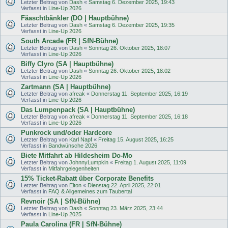
Letzter Beitrag von
Dash
«
Samstag 6. Dezember 2025, 19:43
Verfasst in
Line-Up 2026
Fäaschtbänkler (DO | Hauptbühne)
Letzter Beitrag von
Dash
«
Samstag 6. Dezember 2025, 19:35
Verfasst in
Line-Up 2026
South Arcade (FR | SfN-Bühne)
Letzter Beitrag von
Dash
«
Sonntag 26. Oktober 2025, 18:07
Verfasst in
Line-Up 2026
Biffy Clyro (SA | Hauptbühne)
Letzter Beitrag von
Dash
«
Sonntag 26. Oktober 2025, 18:02
Verfasst in
Line-Up 2026
Zartmann (SA | Hauptbühne)
Letzter Beitrag von
afreak
«
Donnerstag 11. September 2025, 16:19
Verfasst in
Line-Up 2026
Das Lumpenpack (SA | Hauptbühne)
Letzter Beitrag von
afreak
«
Donnerstag 11. September 2025, 16:18
Verfasst in
Line-Up 2026
Punkrock und/oder Hardcore
Letzter Beitrag von
Karl Napf
«
Freitag 15. August 2025, 16:25
Verfasst in
Bandwünsche 2026
Biete Mitfahrt ab Hildesheim Do-Mo
Letzter Beitrag von
JohnnyLumpkin
«
Freitag 1. August 2025, 11:09
Verfasst in
Mitfahrgelegenheiten
15% Ticket-Rabatt über Corporate Benefits
Letzter Beitrag von
Elton
«
Dienstag 22. April 2025, 22:01
Verfasst in
FAQ & Allgemeines zum Taubertal
Revnoir (SA | SfN-Bühne)
Letzter Beitrag von
Dash
«
Sonntag 23. März 2025, 23:44
Verfasst in
Line-Up 2025
Paula Carolina (FR | SfN-Bühne)