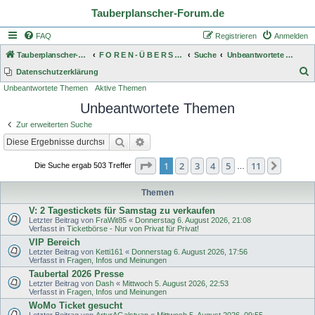
Tauberplanscher-Forum.de
FAQ
Registrieren
Anmelden
Tauberplanscher-Forum.de
F O R E N - Ü B E R S I C H T
Suche
Unbeantwortete Themen
S
Datenschutzerklärung
Unbeantwortete Themen
Aktive Themen
u
Unbeantwortete Themen
c
h
Zur erweiterten Suche
e
Suche
Erweiterte Suche
Seite
1
von
11
1
2
3
4
5
11
Nächst
Die Suche ergab 503 Treffer
…
Themen
V: 2 Tagestickets für Samstag zu verkaufen
Letzter Beitrag von
FraWit85
«
Donnerstag 6. August 2026, 21:08
Verfasst in
Ticketbörse - Nur von Privat für Privat!
VIP Bereich
Letzter Beitrag von
Ketti161
«
Donnerstag 6. August 2026, 17:56
Verfasst in
Fragen, Infos und Meinungen
Taubertal 2026 Presse
Letzter Beitrag von
Dash
«
Mittwoch 5. August 2026, 22:53
Verfasst in
Fragen, Infos und Meinungen
WoMo Ticket gesucht
Letzter Beitrag von
ArturAGalstyan
«
Mittwoch 5. August 2026, 09:55