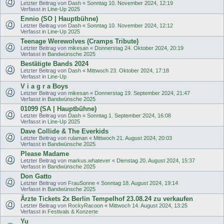
Letzter Beitrag von
Dash
«
Sonntag 10. November 2024, 12:19
Verfasst in
Line-Up 2025
Ennio (SO | Hauptbühne)
Letzter Beitrag von
Dash
«
Sonntag 10. November 2024, 12:12
Verfasst in
Line-Up 2025
Teenage Werewolves (Cramps Tribute)
Letzter Beitrag von
mikesan
«
Donnerstag 24. Oktober 2024, 20:19
Verfasst in
Bandwünsche 2025
Bestätigte Bands 2024
Letzter Beitrag von
Dash
«
Mittwoch 23. Oktober 2024, 17:18
Verfasst in
Line-Up
V i a g r a Boys
Letzter Beitrag von
mikesan
«
Donnerstag 19. September 2024, 21:47
Verfasst in
Bandwünsche 2025
01099 (SA | Hauptbühne)
Letzter Beitrag von
Dash
«
Sonntag 1. September 2024, 16:08
Verfasst in
Line-Up 2025
Dave Collide & The Everkids
Letzter Beitrag von
rulaman
«
Mittwoch 21. August 2024, 20:03
Verfasst in
Bandwünsche 2025
Please Madame
Letzter Beitrag von
markus.whatever
«
Dienstag 20. August 2024, 15:37
Verfasst in
Bandwünsche 2025
Don Gatto
Letzter Beitrag von
FrauSonne
«
Sonntag 18. August 2024, 19:14
Verfasst in
Bandwünsche 2025
Ärzte Tickets 2x Berlin Tempelhof 23.08.24 zu verkaufen
Letzter Beitrag von
RockyRacoon
«
Mittwoch 14. August 2024, 13:25
Verfasst in
Festivals & Konzerte
Yu