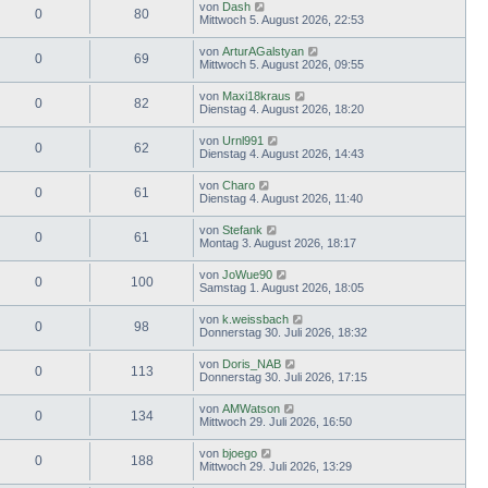
von
Dash
0
80
Mittwoch 5. August 2026, 22:53
von
ArturAGalstyan
0
69
Mittwoch 5. August 2026, 09:55
von
Maxi18kraus
0
82
Dienstag 4. August 2026, 18:20
von
Urnl991
0
62
Dienstag 4. August 2026, 14:43
von
Charo
0
61
Dienstag 4. August 2026, 11:40
von
Stefank
0
61
Montag 3. August 2026, 18:17
von
JoWue90
0
100
Samstag 1. August 2026, 18:05
von
k.weissbach
0
98
Donnerstag 30. Juli 2026, 18:32
von
Doris_NAB
0
113
Donnerstag 30. Juli 2026, 17:15
von
AMWatson
0
134
Mittwoch 29. Juli 2026, 16:50
von
bjoego
0
188
Mittwoch 29. Juli 2026, 13:29