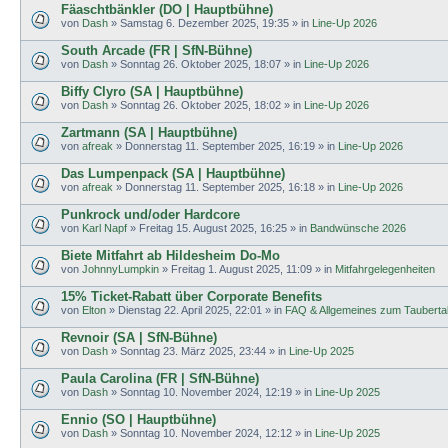
Fäaschtbänkler (DO | Hauptbühne)
von
Dash
»
Samstag 6. Dezember 2025, 19:35
» in
Line-Up 2026
South Arcade (FR | SfN-Bühne)
von
Dash
»
Sonntag 26. Oktober 2025, 18:07
» in
Line-Up 2026
Biffy Clyro (SA | Hauptbühne)
von
Dash
»
Sonntag 26. Oktober 2025, 18:02
» in
Line-Up 2026
Zartmann (SA | Hauptbühne)
von
afreak
»
Donnerstag 11. September 2025, 16:19
» in
Line-Up 2026
Das Lumpenpack (SA | Hauptbühne)
von
afreak
»
Donnerstag 11. September 2025, 16:18
» in
Line-Up 2026
Punkrock und/oder Hardcore
von
Karl Napf
»
Freitag 15. August 2025, 16:25
» in
Bandwünsche 2026
Biete Mitfahrt ab Hildesheim Do-Mo
von
JohnnyLumpkin
»
Freitag 1. August 2025, 11:09
» in
Mitfahrgelegenheiten
15% Ticket-Rabatt über Corporate Benefits
von
Elton
»
Dienstag 22. April 2025, 22:01
» in
FAQ & Allgemeines zum Tauberta
Revnoir (SA | SfN-Bühne)
von
Dash
»
Sonntag 23. März 2025, 23:44
» in
Line-Up 2025
Paula Carolina (FR | SfN-Bühne)
von
Dash
»
Sonntag 10. November 2024, 12:19
» in
Line-Up 2025
Ennio (SO | Hauptbühne)
von
Dash
»
Sonntag 10. November 2024, 12:12
» in
Line-Up 2025