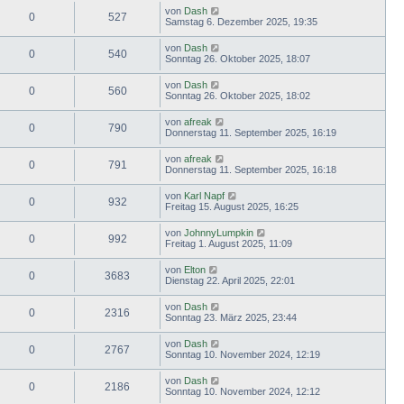
von
Dash
0
527
Samstag 6. Dezember 2025, 19:35
von
Dash
0
540
Sonntag 26. Oktober 2025, 18:07
von
Dash
0
560
Sonntag 26. Oktober 2025, 18:02
von
afreak
0
790
Donnerstag 11. September 2025, 16:19
von
afreak
0
791
Donnerstag 11. September 2025, 16:18
von
Karl Napf
0
932
Freitag 15. August 2025, 16:25
von
JohnnyLumpkin
0
992
Freitag 1. August 2025, 11:09
von
Elton
0
3683
Dienstag 22. April 2025, 22:01
von
Dash
0
2316
Sonntag 23. März 2025, 23:44
von
Dash
0
2767
Sonntag 10. November 2024, 12:19
von
Dash
0
2186
Sonntag 10. November 2024, 12:12