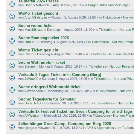
Taubertal 2026 Presse
von
Dash
»
Mittwoch 5. August 2026, 22:53
» in
Fragen, Infos und Meinungen
WoMo Ticket gesucht
von
ArturAGalstyan
»
Mittwoch 5. August 2026, 09:55
» in
Ticketbörse - Nur von 
Suche womo ticket
von
Maxi18kraus
»
Dienstag 4. August 2026, 18:20
» in
Ticketbörse - Nur von Pr
Suche Samstagsticket 2026
von
Urnl991
»
Dienstag 4. August 2026, 14:43
» in
Ticketbörse - Nur von Privat f
Womo Ticket gesucht
von
Charo
»
Dienstag 4. August 2026, 11:40
» in
Ticketbörse - Nur von Privat für
Suche Wohnmobil-Ticket
von
Stefank
»
Montag 3. August 2026, 18:17
» in
Ticketbörse - Nur von Privat fü
Verkaufe 3 Tages-Ticket inkl. Camping (Berg)
von
JoWue90
»
Samstag 1. August 2026, 18:05
» in
Ticketbörse - Nur von Privat
Suche dringend Wohnmobilticket
von
k.weissbach
»
Donnerstag 30. Juli 2026, 18:32
» in
Ticketbörse - Nur von Pr
Suche: Tageskarte für Samstag
von
Doris_NAB
»
Donnerstag 30. Juli 2026, 17:15
» in
Ticketbörse - Nur von Priv
Verkaufe 1x Festival Ticket mit Green Camping für alle 3 Tage
von
AMWatson
»
Mittwoch 29. Juli 2026, 16:50
» in
Ticketbörse - Nur von Privat 
Zeltanhänger GreenCamp, Camping am Berg 2026
von
bjoego
»
Mittwoch 29. Juli 2026, 13:29
» in
FAQ & Allgemeines zum Tauberta