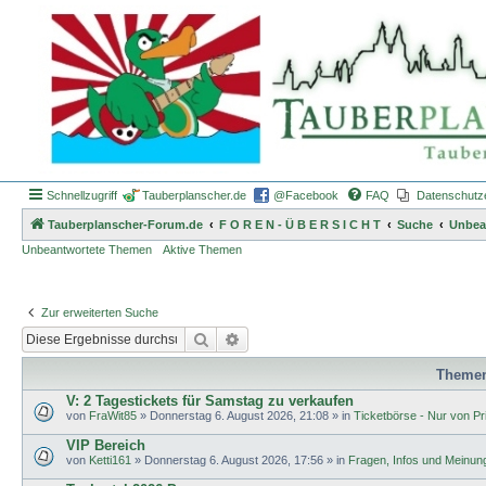
Schnellzugriff
Tauberplanscher.de
@Facebook
FAQ
Datenschutz
Tauberplanscher-Forum.de
F O R E N - Ü B E R S I C H T
Suche
Unbea
Unbeantwortete Themen
Aktive Themen
Zur erweiterten Suche
Suche
Erweiterte Suche
Theme
V: 2 Tagestickets für Samstag zu verkaufen
von
FraWit85
»
Donnerstag 6. August 2026, 21:08
» in
Ticketbörse - Nur von Pri
VIP Bereich
von
Ketti161
»
Donnerstag 6. August 2026, 17:56
» in
Fragen, Infos und Meinun