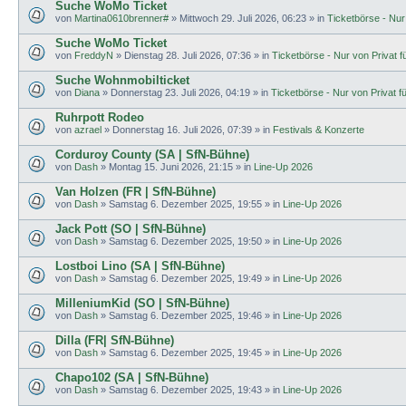
Suche WoMo Ticket
von
Martina0610brenner#
»
Mittwoch 29. Juli 2026, 06:23
» in
Ticketbörse - Nur 
Suche WoMo Ticket
von
FreddyN
»
Dienstag 28. Juli 2026, 07:36
» in
Ticketbörse - Nur von Privat fü
Suche Wohnmobilticket
von
Diana
»
Donnerstag 23. Juli 2026, 04:19
» in
Ticketbörse - Nur von Privat fü
Ruhrpott Rodeo
von
azrael
»
Donnerstag 16. Juli 2026, 07:39
» in
Festivals & Konzerte
Corduroy County (SA | SfN-Bühne)
von
Dash
»
Montag 15. Juni 2026, 21:15
» in
Line-Up 2026
Van Holzen (FR | SfN-Bühne)
von
Dash
»
Samstag 6. Dezember 2025, 19:55
» in
Line-Up 2026
Jack Pott (SO | SfN-Bühne)
von
Dash
»
Samstag 6. Dezember 2025, 19:50
» in
Line-Up 2026
Lostboi Lino (SA | SfN-Bühne)
von
Dash
»
Samstag 6. Dezember 2025, 19:49
» in
Line-Up 2026
MilleniumKid (SO | SfN-Bühne)
von
Dash
»
Samstag 6. Dezember 2025, 19:46
» in
Line-Up 2026
Dilla (FR| SfN-Bühne)
von
Dash
»
Samstag 6. Dezember 2025, 19:45
» in
Line-Up 2026
Chapo102 (SA | SfN-Bühne)
von
Dash
»
Samstag 6. Dezember 2025, 19:43
» in
Line-Up 2026