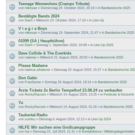
Teenage Werewolves (Cramps Tribute)
von
mikesan
»
Donnerstag 24. Oktober 2024, 20:19
» in
Bandwünsche 2025
Bestätigte Bands 2024
von
Dash
»
Mittwoch 23. Oktober 2024, 17:18
» in
Line-Up
V i a g r a Boys
von
mikesan
»
Donnerstag 19. September 2024, 21:47
» in
Bandwünsche 2025
01099 (SA | Hauptbühne)
von
Dash
»
Sonntag 1. September 2024, 16:08
» in
Line-Up 2025
Dave Collide & The Everkids
von
rulaman
»
Mittwoch 21. August 2024, 20:03
» in
Bandwünsche 2025
Please Madame
von
markus.whatever
»
Dienstag 20. August 2024, 15:37
» in
Bandwünsche 20
Don Gatto
von
FrauSonne
»
Sonntag 18. August 2024, 19:14
» in
Bandwünsche 2025
Ärzte Tickets 2x Berlin Tempelhof 23.08.24 zu verkaufen
von
RockyRacoon
»
Mittwoch 14. August 2024, 13:25
» in
Festivals & Konzerte
Yu
von
RockyRacoon
»
Mittwoch 14. August 2024, 01:26
» in
Bandwünsche 2025
Taubertal-Radio
von
sumisu
»
Dienstag 6. August 2024, 12:13
» in
Line-Up 2024
HILFE Wir suchen eine Großcampgruppe
von
Ina
»
Dienstag 23. Juli 2024, 21:41
» in
Kontaktbörse / Mitfahrgelegenheiten