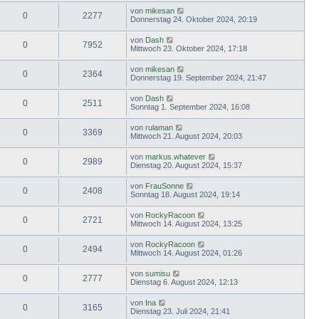
von
mikesan
0
2277
Donnerstag 24. Oktober 2024, 20:19
von
Dash
0
7952
Mittwoch 23. Oktober 2024, 17:18
von
mikesan
0
2364
Donnerstag 19. September 2024, 21:47
von
Dash
0
2511
Sonntag 1. September 2024, 16:08
von
rulaman
0
3369
Mittwoch 21. August 2024, 20:03
von
markus.whatever
0
2989
Dienstag 20. August 2024, 15:37
von
FrauSonne
0
2408
Sonntag 18. August 2024, 19:14
von
RockyRacoon
0
2721
Mittwoch 14. August 2024, 13:25
von
RockyRacoon
0
2494
Mittwoch 14. August 2024, 01:26
von
sumisu
0
2777
Dienstag 6. August 2024, 12:13
von
Ina
0
3165
Dienstag 23. Juli 2024, 21:41