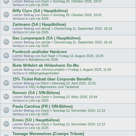
Letzter Beitrag von
Dash
«
Sonntag 26. Oktober 2025, 18:07
Verfasst in
Line-Up 2026
Biffy Clyro (SA | Hauptbühne)
Letzter Beitrag von
Dash
«
Sonntag 26. Oktober 2025, 18:02
Verfasst in
Line-Up 2026
Zartmann (SA | Hauptbühne)
Letzter Beitrag von
afreak
«
Donnerstag 11. September 2025, 16:19
Verfasst in
Line-Up 2026
Das Lumpenpack (SA | Hauptbühne)
Letzter Beitrag von
afreak
«
Donnerstag 11. September 2025, 16:18
Verfasst in
Line-Up 2026
Punkrock und/oder Hardcore
Letzter Beitrag von
Karl Napf
«
Freitag 15. August 2025, 16:25
Verfasst in
Bandwünsche 2026
Biete Mitfahrt ab Hildesheim Do-Mo
Letzter Beitrag von
JohnnyLumpkin
«
Freitag 1. August 2025, 11:09
Verfasst in
Mitfahrgelegenheiten
15% Ticket-Rabatt über Corporate Benefits
Letzter Beitrag von
Elton
«
Dienstag 22. April 2025, 22:01
Verfasst in
FAQ & Allgemeines zum Taubertal
Revnoir (SA | SfN-Bühne)
Letzter Beitrag von
Dash
«
Sonntag 23. März 2025, 23:44
Verfasst in
Line-Up 2025
Paula Carolina (FR | SfN-Bühne)
Letzter Beitrag von
Dash
«
Sonntag 10. November 2024, 12:19
Verfasst in
Line-Up 2025
Ennio (SO | Hauptbühne)
Letzter Beitrag von
Dash
«
Sonntag 10. November 2024, 12:12
Verfasst in
Line-Up 2025
Teenage Werewolves (Cramps Tribute)