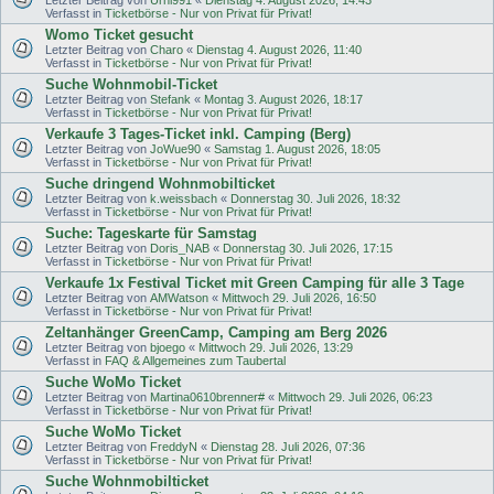
Verfasst in
Ticketbörse - Nur von Privat für Privat!
Womo Ticket gesucht
Letzter Beitrag von
Charo
«
Dienstag 4. August 2026, 11:40
Verfasst in
Ticketbörse - Nur von Privat für Privat!
Suche Wohnmobil-Ticket
Letzter Beitrag von
Stefank
«
Montag 3. August 2026, 18:17
Verfasst in
Ticketbörse - Nur von Privat für Privat!
Verkaufe 3 Tages-Ticket inkl. Camping (Berg)
Letzter Beitrag von
JoWue90
«
Samstag 1. August 2026, 18:05
Verfasst in
Ticketbörse - Nur von Privat für Privat!
Suche dringend Wohnmobilticket
Letzter Beitrag von
k.weissbach
«
Donnerstag 30. Juli 2026, 18:32
Verfasst in
Ticketbörse - Nur von Privat für Privat!
Suche: Tageskarte für Samstag
Letzter Beitrag von
Doris_NAB
«
Donnerstag 30. Juli 2026, 17:15
Verfasst in
Ticketbörse - Nur von Privat für Privat!
Verkaufe 1x Festival Ticket mit Green Camping für alle 3 Tage
Letzter Beitrag von
AMWatson
«
Mittwoch 29. Juli 2026, 16:50
Verfasst in
Ticketbörse - Nur von Privat für Privat!
Zeltanhänger GreenCamp, Camping am Berg 2026
Letzter Beitrag von
bjoego
«
Mittwoch 29. Juli 2026, 13:29
Verfasst in
FAQ & Allgemeines zum Taubertal
Suche WoMo Ticket
Letzter Beitrag von
Martina0610brenner#
«
Mittwoch 29. Juli 2026, 06:23
Verfasst in
Ticketbörse - Nur von Privat für Privat!
Suche WoMo Ticket
Letzter Beitrag von
FreddyN
«
Dienstag 28. Juli 2026, 07:36
Verfasst in
Ticketbörse - Nur von Privat für Privat!
Suche Wohnmobilticket