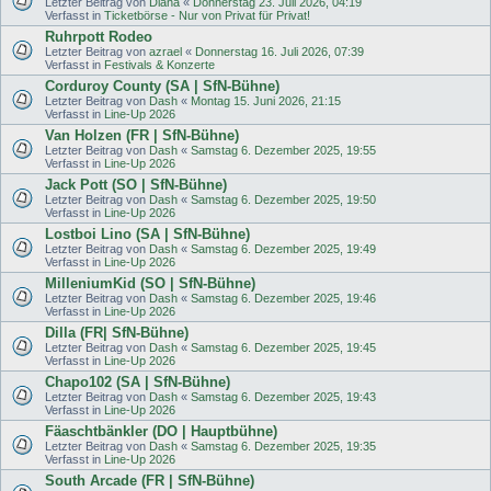
Letzter Beitrag von
Diana
«
Donnerstag 23. Juli 2026, 04:19
Verfasst in
Ticketbörse - Nur von Privat für Privat!
Ruhrpott Rodeo
Letzter Beitrag von
azrael
«
Donnerstag 16. Juli 2026, 07:39
Verfasst in
Festivals & Konzerte
Corduroy County (SA | SfN-Bühne)
Letzter Beitrag von
Dash
«
Montag 15. Juni 2026, 21:15
Verfasst in
Line-Up 2026
Van Holzen (FR | SfN-Bühne)
Letzter Beitrag von
Dash
«
Samstag 6. Dezember 2025, 19:55
Verfasst in
Line-Up 2026
Jack Pott (SO | SfN-Bühne)
Letzter Beitrag von
Dash
«
Samstag 6. Dezember 2025, 19:50
Verfasst in
Line-Up 2026
Lostboi Lino (SA | SfN-Bühne)
Letzter Beitrag von
Dash
«
Samstag 6. Dezember 2025, 19:49
Verfasst in
Line-Up 2026
MilleniumKid (SO | SfN-Bühne)
Letzter Beitrag von
Dash
«
Samstag 6. Dezember 2025, 19:46
Verfasst in
Line-Up 2026
Dilla (FR| SfN-Bühne)
Letzter Beitrag von
Dash
«
Samstag 6. Dezember 2025, 19:45
Verfasst in
Line-Up 2026
Chapo102 (SA | SfN-Bühne)
Letzter Beitrag von
Dash
«
Samstag 6. Dezember 2025, 19:43
Verfasst in
Line-Up 2026
Fäaschtbänkler (DO | Hauptbühne)
Letzter Beitrag von
Dash
«
Samstag 6. Dezember 2025, 19:35
Verfasst in
Line-Up 2026
South Arcade (FR | SfN-Bühne)