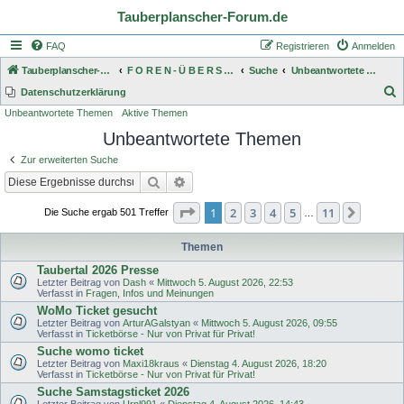
Tauberplanscher-Forum.de
FAQ
Registrieren
Anmelden
Tauberplanscher-Forum.de
F O R E N - Ü B E R S I C H T
Suche
Unbeantwortete Themen
S
Datenschutzerklärung
Unbeantwortete Themen
Aktive Themen
u
Unbeantwortete Themen
c
h
Zur erweiterten Suche
e
Suche
Erweiterte Suche
Seite
1
von
11
1
2
3
4
5
11
Nächst
Die Suche ergab 501 Treffer
…
Themen
Taubertal 2026 Presse
Letzter Beitrag von
Dash
«
Mittwoch 5. August 2026, 22:53
Verfasst in
Fragen, Infos und Meinungen
WoMo Ticket gesucht
Letzter Beitrag von
ArturAGalstyan
«
Mittwoch 5. August 2026, 09:55
Verfasst in
Ticketbörse - Nur von Privat für Privat!
Suche womo ticket
Letzter Beitrag von
Maxi18kraus
«
Dienstag 4. August 2026, 18:20
Verfasst in
Ticketbörse - Nur von Privat für Privat!
Suche Samstagsticket 2026
Letzter Beitrag von
Urnl991
«
Dienstag 4. August 2026, 14:43