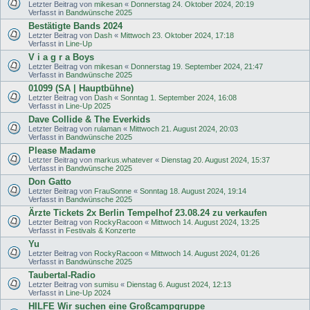
Letzter Beitrag von
mikesan
«
Donnerstag 24. Oktober 2024, 20:19
Verfasst in
Bandwünsche 2025
Bestätigte Bands 2024
Letzter Beitrag von
Dash
«
Mittwoch 23. Oktober 2024, 17:18
Verfasst in
Line-Up
V i a g r a Boys
Letzter Beitrag von
mikesan
«
Donnerstag 19. September 2024, 21:47
Verfasst in
Bandwünsche 2025
01099 (SA | Hauptbühne)
Letzter Beitrag von
Dash
«
Sonntag 1. September 2024, 16:08
Verfasst in
Line-Up 2025
Dave Collide & The Everkids
Letzter Beitrag von
rulaman
«
Mittwoch 21. August 2024, 20:03
Verfasst in
Bandwünsche 2025
Please Madame
Letzter Beitrag von
markus.whatever
«
Dienstag 20. August 2024, 15:37
Verfasst in
Bandwünsche 2025
Don Gatto
Letzter Beitrag von
FrauSonne
«
Sonntag 18. August 2024, 19:14
Verfasst in
Bandwünsche 2025
Ärzte Tickets 2x Berlin Tempelhof 23.08.24 zu verkaufen
Letzter Beitrag von
RockyRacoon
«
Mittwoch 14. August 2024, 13:25
Verfasst in
Festivals & Konzerte
Yu
Letzter Beitrag von
RockyRacoon
«
Mittwoch 14. August 2024, 01:26
Verfasst in
Bandwünsche 2025
Taubertal-Radio
Letzter Beitrag von
sumisu
«
Dienstag 6. August 2024, 12:13
Verfasst in
Line-Up 2024
HILFE Wir suchen eine Großcampgruppe