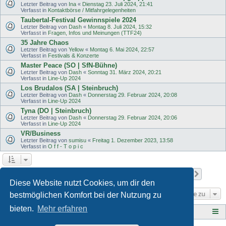
Letzter Beitrag von
Ina
«
Dienstag 23. Juli 2024, 21:41
Verfasst in
Kontaktbörse / Mitfahrgelegenheiten
Taubertal-Festival Gewinnspiele 2024
Letzter Beitrag von
Dash
«
Montag 8. Juli 2024, 15:32
Verfasst in
Fragen, Infos und Meinungen (TTF24)
35 Jahre Chaos
Letzter Beitrag von
Yellow
«
Montag 6. Mai 2024, 22:57
Verfasst in
Festivals & Konzerte
Master Peace (SO | SfN-Bühne)
Letzter Beitrag von
Dash
«
Sonntag 31. März 2024, 20:21
Verfasst in
Line-Up 2024
Los Brudalos (SA | Steinbruch)
Letzter Beitrag von
Dash
«
Donnerstag 29. Februar 2024, 20:08
Verfasst in
Line-Up 2024
Tyna (DO | Steinbruch)
Letzter Beitrag von
Dash
«
Donnerstag 29. Februar 2024, 20:06
Verfasst in
Line-Up 2024
VR/Business
Letzter Beitrag von
sumisu
«
Freitag 1. Dezember 2023, 13:58
Verfasst in
O f f - T o p i c
Seite
1
von
11
1
2
3
4
5
11
Nächst
Die Suche ergab 501 Treffer
…
Diese Website nutzt Cookies, um dir den
Gehe zu
bestmöglichen Komfort bei der Nutzung zu
bieten.
Mehr erfahren
Tauberplanscher-Forum.de
F O R E N - Ü B E R S I C H T