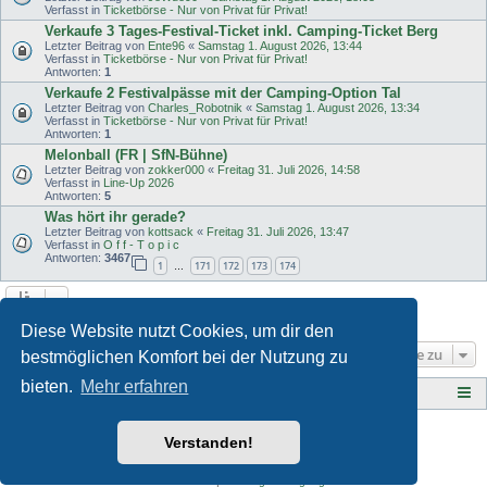
Verfasst in
Ticketbörse - Nur von Privat für Privat!
Verkaufe 3 Tages-Festival-Ticket inkl. Camping-Ticket Berg
Letzter Beitrag von
Ente96
«
Samstag 1. August 2026, 13:44
Verfasst in
Ticketbörse - Nur von Privat für Privat!
Antworten:
1
Verkaufe 2 Festivalpässe mit der Camping-Option Tal
Letzter Beitrag von
Charles_Robotnik
«
Samstag 1. August 2026, 13:34
Verfasst in
Ticketbörse - Nur von Privat für Privat!
Antworten:
1
Melonball (FR | SfN-Bühne)
Letzter Beitrag von
zokker000
«
Freitag 31. Juli 2026, 14:58
Verfasst in
Line-Up 2026
Antworten:
5
Was hört ihr gerade?
Letzter Beitrag von
kottsack
«
Freitag 31. Juli 2026, 13:47
Verfasst in
O f f - T o p i c
Antworten:
3467
1
171
172
173
174
…
Die Suche ergab 46 Treffer • Seite
1
von
1
Diese Website nutzt Cookies, um dir den
Gehe zu
bestmöglichen Komfort bei der Nutzung zu
bieten.
Mehr erfahren
Tauberplanscher-Forum.de
F O R E N - Ü B E R S I C H T
Style developer by
Zuma Portal
,
Verstanden!
Powered by
phpBB
® Forum Software © phpBB Limited
Deutsche Übersetzung durch
phpBB.de
Datenschutz
|
Nutzungsbedingungen