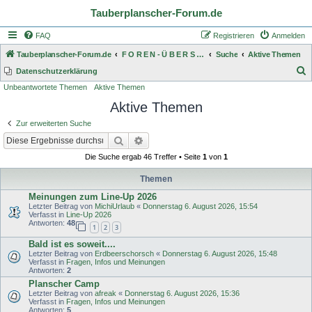
Tauberplanscher-Forum.de
FAQ
Registrieren
Anmelden
Tauberplanscher-Forum.de
F O R E N - Ü B E R S I C H T
Suche
Aktive Themen
S
Datenschutzerklärung
Unbeantwortete Themen
Aktive Themen
u
Aktive Themen
c
h
Zur erweiterten Suche
e
Suche
Erweiterte Suche
Die Suche ergab 46 Treffer • Seite
1
von
1
Themen
Meinungen zum Line-Up 2026
Letzter Beitrag von
MichiUrlaub
«
Donnerstag 6. August 2026, 15:54
Verfasst in
Line-Up 2026
Antworten:
48
1
2
3
Bald ist es soweit....
Letzter Beitrag von
Erdbeerschorsch
«
Donnerstag 6. August 2026, 15:48
Verfasst in
Fragen, Infos und Meinungen
Antworten:
2
Planscher Camp
Letzter Beitrag von
afreak
«
Donnerstag 6. August 2026, 15:36
Verfasst in
Fragen, Infos und Meinungen
Antworten:
5