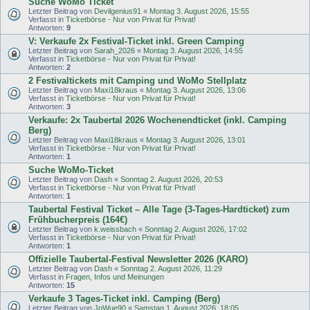
Suche WoMo Ticket
Letzter Beitrag von
Devilgenius91
«
Montag 3. August 2026, 15:55
Verfasst in
Ticketbörse - Nur von Privat für Privat!
Antworten:
9
V: Verkaufe 2x Festival-Ticket inkl. Green Camping
Letzter Beitrag von
Sarah_2026
«
Montag 3. August 2026, 14:55
Verfasst in
Ticketbörse - Nur von Privat für Privat!
Antworten:
2
2 Festivaltickets mit Camping und WoMo Stellplatz
Letzter Beitrag von
Maxi18kraus
«
Montag 3. August 2026, 13:06
Verfasst in
Ticketbörse - Nur von Privat für Privat!
Antworten:
3
Verkaufe: 2x Taubertal 2026 Wochenendticket (inkl. Camping
Berg)
Letzter Beitrag von
Maxi18kraus
«
Montag 3. August 2026, 13:01
Verfasst in
Ticketbörse - Nur von Privat für Privat!
Antworten:
1
Suche WoMo-Ticket
Letzter Beitrag von
Dash
«
Sonntag 2. August 2026, 20:53
Verfasst in
Ticketbörse - Nur von Privat für Privat!
Antworten:
1
Taubertal Festival Ticket – Alle Tage (3-Tages-Hardticket) zum
Frühbucherpreis (164€)
Letzter Beitrag von
k.weissbach
«
Sonntag 2. August 2026, 17:02
Verfasst in
Ticketbörse - Nur von Privat für Privat!
Antworten:
1
Offizielle Taubertal-Festival Newsletter 2026 (KARO)
Letzter Beitrag von
Dash
«
Sonntag 2. August 2026, 11:29
Verfasst in
Fragen, Infos und Meinungen
Antworten:
15
Verkaufe 3 Tages-Ticket inkl. Camping (Berg)
Letzter Beitrag von
JoWue90
«
Samstag 1. August 2026, 18:05