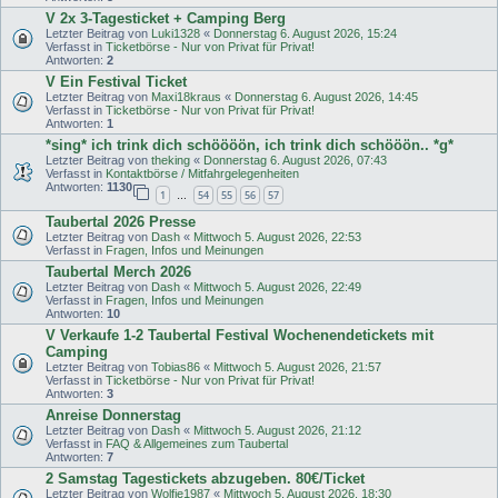
V 2x 3-Tagesticket + Camping Berg
Letzter Beitrag von
Luki1328
«
Donnerstag 6. August 2026, 15:24
Verfasst in
Ticketbörse - Nur von Privat für Privat!
Antworten:
2
V Ein Festival Ticket
Letzter Beitrag von
Maxi18kraus
«
Donnerstag 6. August 2026, 14:45
Verfasst in
Ticketbörse - Nur von Privat für Privat!
Antworten:
1
*sing* ich trink dich schöööön, ich trink dich schööön.. *g*
Letzter Beitrag von
theking
«
Donnerstag 6. August 2026, 07:43
Verfasst in
Kontaktbörse / Mitfahrgelegenheiten
Antworten:
1130
1
54
55
56
57
…
Taubertal 2026 Presse
Letzter Beitrag von
Dash
«
Mittwoch 5. August 2026, 22:53
Verfasst in
Fragen, Infos und Meinungen
Taubertal Merch 2026
Letzter Beitrag von
Dash
«
Mittwoch 5. August 2026, 22:49
Verfasst in
Fragen, Infos und Meinungen
Antworten:
10
V Verkaufe 1-2 Taubertal Festival Wochenendetickets mit
Camping
Letzter Beitrag von
Tobias86
«
Mittwoch 5. August 2026, 21:57
Verfasst in
Ticketbörse - Nur von Privat für Privat!
Antworten:
3
Anreise Donnerstag
Letzter Beitrag von
Dash
«
Mittwoch 5. August 2026, 21:12
Verfasst in
FAQ & Allgemeines zum Taubertal
Antworten:
7
2 Samstag Tagestickets abzugeben. 80€/Ticket
Letzter Beitrag von
Wolfie1987
«
Mittwoch 5. August 2026, 18:30