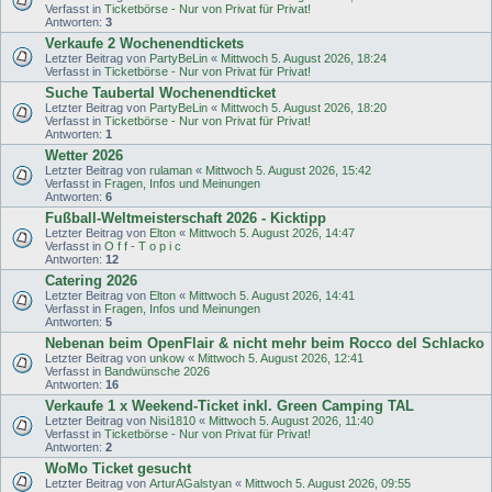
Verfasst in
Ticketbörse - Nur von Privat für Privat!
Antworten:
3
Verkaufe 2 Wochenendtickets
Letzter Beitrag von
PartyBeLin
«
Mittwoch 5. August 2026, 18:24
Verfasst in
Ticketbörse - Nur von Privat für Privat!
Suche Taubertal Wochenendticket
Letzter Beitrag von
PartyBeLin
«
Mittwoch 5. August 2026, 18:20
Verfasst in
Ticketbörse - Nur von Privat für Privat!
Antworten:
1
Wetter 2026
Letzter Beitrag von
rulaman
«
Mittwoch 5. August 2026, 15:42
Verfasst in
Fragen, Infos und Meinungen
Antworten:
6
Fußball-Weltmeisterschaft 2026 - Kicktipp
Letzter Beitrag von
Elton
«
Mittwoch 5. August 2026, 14:47
Verfasst in
O f f - T o p i c
Antworten:
12
Catering 2026
Letzter Beitrag von
Elton
«
Mittwoch 5. August 2026, 14:41
Verfasst in
Fragen, Infos und Meinungen
Antworten:
5
Nebenan beim OpenFlair & nicht mehr beim Rocco del Schlacko
Letzter Beitrag von
unkow
«
Mittwoch 5. August 2026, 12:41
Verfasst in
Bandwünsche 2026
Antworten:
16
Verkaufe 1 x Weekend-Ticket inkl. Green Camping TAL
Letzter Beitrag von
Nisi1810
«
Mittwoch 5. August 2026, 11:40
Verfasst in
Ticketbörse - Nur von Privat für Privat!
Antworten:
2
WoMo Ticket gesucht
Letzter Beitrag von
ArturAGalstyan
«
Mittwoch 5. August 2026, 09:55