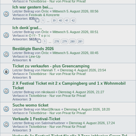
Verfasst in
Ticketbörse - Nur von Privat für Privat!
Ich war gestern bei....
Letzter Beitrag von
Öröc
«
Mittwoch 5. August 2026, 00:56
Verfasst in
Festivals & Konzerte
Antworten:
835
1
39
40
41
42
…
Ich denk´grad...
Letzter Beitrag von
Öröc
«
Mittwoch 5. August 2026, 00:51
Verfasst in
O f f - T o p i c
Antworten:
5618
1
278
279
280
281
…
Bestätigte Bands 2026
Letzter Beitrag von
Öröc
«
Mittwoch 5. August 2026, 00:45
Verfasst in
Line-Up
Antworten:
6
Ticket zu verkaufen - plus Greencamping
Letzter Beitrag von
Hannah T.
«
Dienstag 4. August 2026, 23:54
Verfasst in
Ticketbörse - Nur von Privat für Privat!
Antworten:
5
2 X Festival Ticket mit 2 x Campingberg und 1 x Wohnmobil
Ticket
Letzter Beitrag von
nikolausii
«
Dienstag 4. August 2026, 21:27
Verfasst in
Ticketbörse - Nur von Privat für Privat!
Antworten:
3
Suche womo ticket
Letzter Beitrag von
Maxi18kraus
«
Dienstag 4. August 2026, 18:20
Verfasst in
Ticketbörse - Nur von Privat für Privat!
Verkaufe 1 Festival-Ticket
Letzter Beitrag von
SabrinaHuebner
«
Dienstag 4. August 2026, 17:24
Verfasst in
Ticketbörse - Nur von Privat für Privat!
Antworten:
3