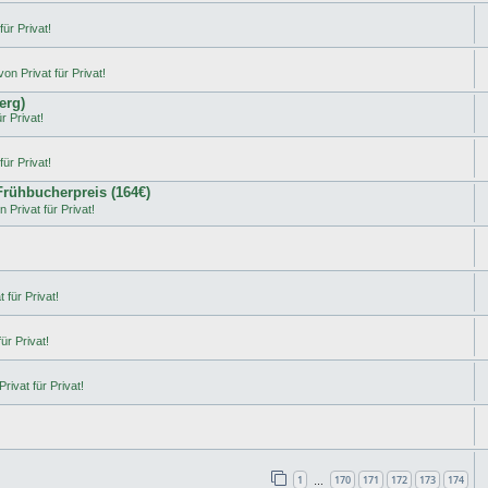
ür Privat!
on Privat für Privat!
erg)
r Privat!
ür Privat!
 Frühbucherpreis (164€)
 Privat für Privat!
 für Privat!
ür Privat!
rivat für Privat!
1
170
171
172
173
174
…