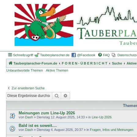
Schnellzugriff
Tauberplanscher.de
@Facebook
FAQ
Datenschutz
Tauberplanscher-Forum.de
F O R E N - Ü B E R S I C H T
Suche
Aktiv
Unbeantwortete Themen
Aktive Themen
Zur erweiterten Suche
Suche
Erweiterte Suche
Theme
Meinungen zum Line-Up 2026
von
Dash
»
Dienstag 12. August 2025, 14:33
» in
Line-Up 2026
Bald ist es soweit....
von
Dash
»
Dienstag 4. August 2026, 20:37
» in
Fragen, Infos und Meinungen