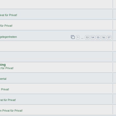
vat für Privat!
für Privat!
rgelegenheiten
1
53
54
55
56
57
…
ping
 für Privat!
ertal
 Privat!
t für Privat!
 Privat für Privat!