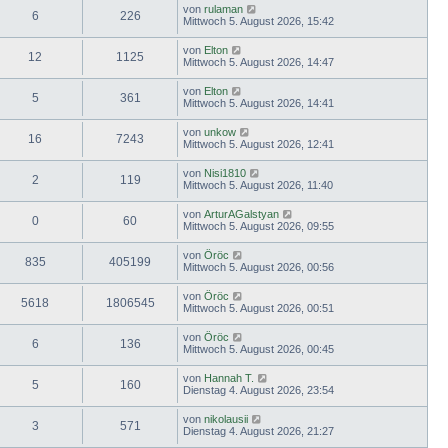
von
rulaman
6
226
Mittwoch 5. August 2026, 15:42
von
Elton
12
1125
Mittwoch 5. August 2026, 14:47
von
Elton
5
361
Mittwoch 5. August 2026, 14:41
von
unkow
16
7243
Mittwoch 5. August 2026, 12:41
von
Nisi1810
2
119
Mittwoch 5. August 2026, 11:40
von
ArturAGalstyan
0
60
Mittwoch 5. August 2026, 09:55
von
Öröc
835
405199
Mittwoch 5. August 2026, 00:56
von
Öröc
5618
1806545
Mittwoch 5. August 2026, 00:51
von
Öröc
6
136
Mittwoch 5. August 2026, 00:45
von
Hannah T.
5
160
Dienstag 4. August 2026, 23:54
von
nikolausii
3
571
Dienstag 4. August 2026, 21:27