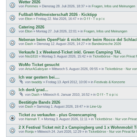
Wetter 2026
von
Pommes
»
Dienstag 28. Juli 2026, 18:37
» in
Fragen, Infos und Meinungen
Fußball-Weltmeisterschaft 2026 - Kicktipp
von
Elton
»
Freitag 22. Mai 2026, 16:47
» in
O f f - T o p i c
Catering 2026
von
Elton
»
Montag 27. Juli 2026, 22:01
» in
Fragen, Infos und Meinungen
Nebenan beim OpenFlair & nicht mehr beim Rocco del Schlac
von
Dash
»
Dienstag 12. August 2025, 14:27
» in
Bandwünsche 2026
Verkaufe 1 x Weekend-Ticket inkl. Green Camping TAL
von
Nisi1810
»
Montag 3. August 2026, 15:42
» in
Ticketbörse - Nur von Privat f
WoMo Ticket gesucht
von
ArturAGalstyan
»
Mittwoch 5. August 2026, 09:55
» in
Ticketbörse - Nur von 
Ich war gestern bei....
von
twaddy
»
Freitag 13. April 2012, 10:00
» in
Festivals & Konzerte
Ich denk´grad...
von
Dash
»
Mittwoch 6. Januar 2010, 16:52
» in
O f f - T o p i c
Bestätigte Bands 2026
von
Dash
»
Samstag 1. August 2026, 19:47
» in
Line-Up
Ticket zu verkaufen - plus Greencamping
von
Hannah T.
»
Montag 3. August 2026, 11:11
» in
Ticketbörse - Nur von Privat 
2 X Festival Ticket mit 2 x Campingberg und 1 x Wohnmobil T
von
Ronja
»
Mittwoch 24. Juni 2026, 12:29
» in
Ticketbörse - Nur von Privat für 