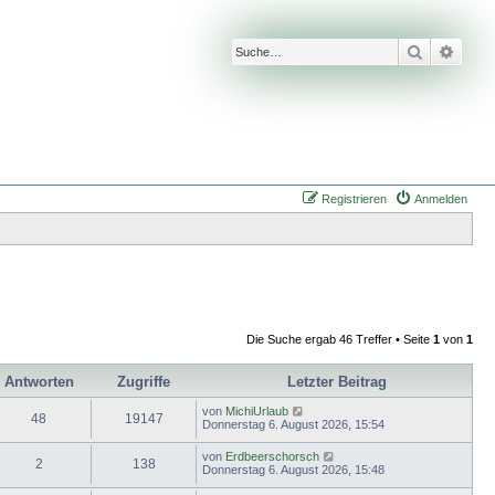
Suche
Erwei
Registrieren
Anmelden
Die Suche ergab 46 Treffer • Seite
1
von
1
Antworten
Zugriffe
Letzter Beitrag
von
MichiUrlaub
48
19147
Donnerstag 6. August 2026, 15:54
von
Erdbeerschorsch
2
138
Donnerstag 6. August 2026, 15:48