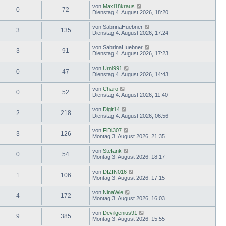
von
Maxi18kraus
0
72
Dienstag 4. August 2026, 18:20
von
SabrinaHuebner
3
135
Dienstag 4. August 2026, 17:24
von
SabrinaHuebner
3
91
Dienstag 4. August 2026, 17:23
von
Urnl991
0
47
Dienstag 4. August 2026, 14:43
von
Charo
0
52
Dienstag 4. August 2026, 11:40
von
Digit14
2
218
Dienstag 4. August 2026, 06:56
von
FiDi307
3
126
Montag 3. August 2026, 21:35
von
Stefank
0
54
Montag 3. August 2026, 18:17
von
DIZIN016
1
106
Montag 3. August 2026, 17:15
von
NinaWie
4
172
Montag 3. August 2026, 16:03
von
Devilgenius91
9
385
Montag 3. August 2026, 15:55