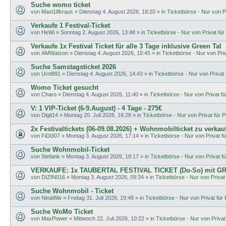
Suche womo ticket
von
Maxi18kraus
»
Dienstag 4. August 2026, 18:20
» in
Ticketbörse - Nur von Pr
Verkaufe 1 Festival-Ticket
von
HeWi
»
Sonntag 2. August 2026, 13:48
» in
Ticketbörse - Nur von Privat für 
Verkaufe 1x Festival Ticket für alle 3 Tage inklusive Green Tal
von
AMWatson
»
Dienstag 4. August 2026, 15:45
» in
Ticketbörse - Nur von Priva
Suche Samstagsticket 2026
von
Urnl991
»
Dienstag 4. August 2026, 14:43
» in
Ticketbörse - Nur von Privat f
Womo Ticket gesucht
von
Charo
»
Dienstag 4. August 2026, 11:40
» in
Ticketbörse - Nur von Privat für
V: 1 VIP-Ticket (6-9.August) - 4 Tage - 275€
von
Digit14
»
Montag 20. Juli 2026, 16:28
» in
Ticketbörse - Nur von Privat für Pr
2x Festivaltickets (06-09.08.2026) + Wohnmobilticket zu verkau
von
FiDi307
»
Montag 3. August 2026, 17:14
» in
Ticketbörse - Nur von Privat fü
Suche Wohnmobil-Ticket
von
Stefank
»
Montag 3. August 2026, 18:17
» in
Ticketbörse - Nur von Privat fü
VERKAUFE: 1x TAUBERTAL FESTIVAL TICKET (Do-So) mit G
von
DIZIN016
»
Montag 3. August 2026, 09:34
» in
Ticketbörse - Nur von Privat 
Suche Wohnmobil - Ticket
von
NinaWie
»
Freitag 31. Juli 2026, 19:48
» in
Ticketbörse - Nur von Privat für P
Suche WoMo Ticket
von
MaxPower
»
Mittwoch 22. Juli 2026, 10:22
» in
Ticketbörse - Nur von Privat 