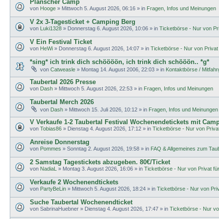
Planscher Camp
von
Hooge
»
Mittwoch 5. August 2026, 06:16
» in
Fragen, Infos und Meinungen
V 2x 3-Tagesticket + Camping Berg
von
Luki1328
»
Donnerstag 6. August 2026, 10:06
» in
Ticketbörse - Nur von Pri
V Ein Festival Ticket
von
HeWi
»
Donnerstag 6. August 2026, 14:07
» in
Ticketbörse - Nur von Privat 
*sing* ich trink dich schöööön, ich trink dich schööön.. *g*
von
Catweasle
»
Montag 14. August 2006, 22:03
» in
Kontaktbörse / Mitfah
Taubertal 2026 Presse
von
Dash
»
Mittwoch 5. August 2026, 22:53
» in
Fragen, Infos und Meinungen
Taubertal Merch 2026
von
Dash
»
Mittwoch 15. Juli 2026, 10:12
» in
Fragen, Infos und Meinungen
V Verkaufe 1-2 Taubertal Festival Wochenendetickets mit Cam
von
Tobias86
»
Dienstag 4. August 2026, 17:12
» in
Ticketbörse - Nur von Privat
Anreise Donnerstag
von
Pommes
»
Sonntag 2. August 2026, 19:58
» in
FAQ & Allgemeines zum Taub
2 Samstag Tagestickets abzugeben. 80€/Ticket
von
NadiaL
»
Montag 3. August 2026, 16:06
» in
Ticketbörse - Nur von Privat für
Verkaufe 2 Wochenendtickets
von
PartyBeLin
»
Mittwoch 5. August 2026, 18:24
» in
Ticketbörse - Nur von Priva
Suche Taubertal Wochenendticket
von
SabrinaHuebner
»
Dienstag 4. August 2026, 17:47
» in
Ticketbörse - Nur von