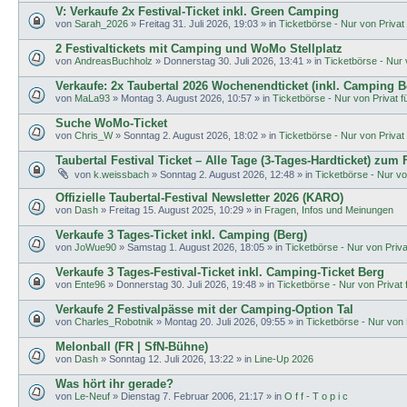
V: Verkaufe 2x Festival-Ticket inkl. Green Camping
von
Sarah_2026
»
Freitag 31. Juli 2026, 19:03
» in
Ticketbörse - Nur von Privat f
2 Festivaltickets mit Camping und WoMo Stellplatz
von
AndreasBuchholz
»
Donnerstag 30. Juli 2026, 13:41
» in
Ticketbörse - Nur v
Verkaufe: 2x Taubertal 2026 Wochenendticket (inkl. Camping B
von
MaLa93
»
Montag 3. August 2026, 10:57
» in
Ticketbörse - Nur von Privat fü
Suche WoMo-Ticket
von
Chris_W
»
Sonntag 2. August 2026, 18:02
» in
Ticketbörse - Nur von Privat f
Taubertal Festival Ticket – Alle Tage (3-Tages-Hardticket) zum
von
k.weissbach
»
Sonntag 2. August 2026, 12:48
» in
Ticketbörse - Nur von
Offizielle Taubertal-Festival Newsletter 2026 (KARO)
von
Dash
»
Freitag 15. August 2025, 10:29
» in
Fragen, Infos und Meinungen
Verkaufe 3 Tages-Ticket inkl. Camping (Berg)
von
JoWue90
»
Samstag 1. August 2026, 18:05
» in
Ticketbörse - Nur von Privat
Verkaufe 3 Tages-Festival-Ticket inkl. Camping-Ticket Berg
von
Ente96
»
Donnerstag 30. Juli 2026, 19:48
» in
Ticketbörse - Nur von Privat f
Verkaufe 2 Festivalpässe mit der Camping-Option Tal
von
Charles_Robotnik
»
Montag 20. Juli 2026, 09:55
» in
Ticketbörse - Nur von P
Melonball (FR | SfN-Bühne)
von
Dash
»
Sonntag 12. Juli 2026, 13:22
» in
Line-Up 2026
Was hört ihr gerade?
von
Le-Neuf
»
Dienstag 7. Februar 2006, 21:17
» in
O f f - T o p i c