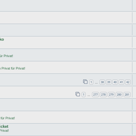
ko
ür Privat!
Privat für Privat!
1
38
39
40
41
42
…
1
277
278
279
280
281
…
für Privat!
icket
Privat!