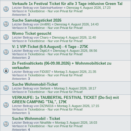
Verkaufe 1x Festival Ticket für alle 3 Tage inklusive Green Tal
Letzter Beitrag von
SabrinaHuebner
«
Dienstag 4. August 2026, 17:23
Verfasst in
Ticketbörse - Nur von Privat für Privat!
Antworten:
3
Suche Samstagsticket 2026
Letzter Beitrag von
Urnl991
«
Dienstag 4. August 2026, 14:43
Verfasst in
Ticketbörse - Nur von Privat für Privat!
Womo Ticket gesucht
Letzter Beitrag von
Charo
«
Dienstag 4. August 2026, 11:40
Verfasst in
Ticketbörse - Nur von Privat für Privat!
V: 1 VIP-Ticket (6-9.August) - 4 Tage - 275€
Letzter Beitrag von
Digit14
«
Dienstag 4. August 2026, 06:56
Verfasst in
Ticketbörse - Nur von Privat für Privat!
Antworten:
2
2x Festivaltickets (06-09.08.2026) + Wohnmobilticket zu
verkaufen
Letzter Beitrag von
FiDi307
«
Montag 3. August 2026, 21:35
Verfasst in
Ticketbörse - Nur von Privat für Privat!
Antworten:
3
Suche Wohnmobil-Ticket
Letzter Beitrag von
Stefank
«
Montag 3. August 2026, 18:17
Verfasst in
Ticketbörse - Nur von Privat für Privat!
VERKAUFE: 1x TAUBERTAL FESTIVAL TICKET (Do-So) mit
GREEN CAMPING "TAL", 179€
Letzter Beitrag von
DIZIN016
«
Montag 3. August 2026, 17:15
Verfasst in
Ticketbörse - Nur von Privat für Privat!
Antworten:
1
Suche Wohnmobil - Ticket
Letzter Beitrag von
NinaWie
«
Montag 3. August 2026, 16:03
Verfasst in
Ticketbörse - Nur von Privat für Privat!
Antworten:
4