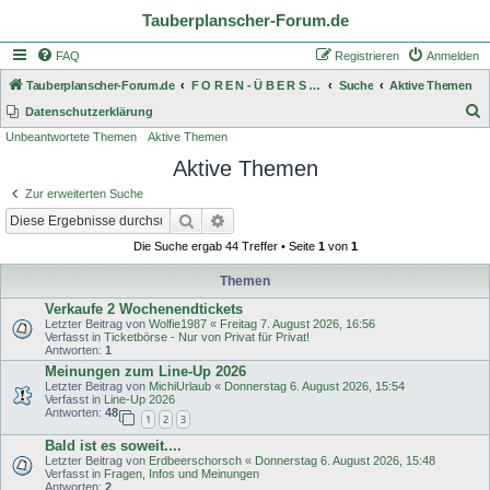
Tauberplanscher-Forum.de
FAQ
Registrieren
Anmelden
Tauberplanscher-Forum.de
F O R E N - Ü B E R S I C H T
Suche
Aktive Themen
S
Datenschutzerklärung
Unbeantwortete Themen
Aktive Themen
u
Aktive Themen
c
h
Zur erweiterten Suche
e
Suche
Erweiterte Suche
Die Suche ergab 44 Treffer • Seite
1
von
1
Themen
Verkaufe 2 Wochenendtickets
Letzter Beitrag von
Wolfie1987
«
Freitag 7. August 2026, 16:56
Verfasst in
Ticketbörse - Nur von Privat für Privat!
Antworten:
1
Meinungen zum Line-Up 2026
Letzter Beitrag von
MichiUrlaub
«
Donnerstag 6. August 2026, 15:54
Verfasst in
Line-Up 2026
Antworten:
48
1
2
3
Bald ist es soweit....
Letzter Beitrag von
Erdbeerschorsch
«
Donnerstag 6. August 2026, 15:48
Verfasst in
Fragen, Infos und Meinungen
Antworten:
2