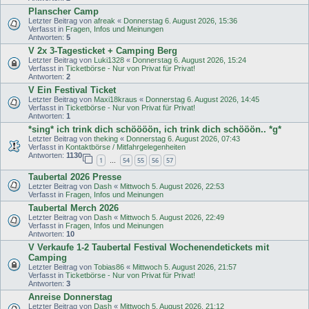
Planscher Camp
Letzter Beitrag von
afreak
«
Donnerstag 6. August 2026, 15:36
Verfasst in
Fragen, Infos und Meinungen
Antworten:
5
V 2x 3-Tagesticket + Camping Berg
Letzter Beitrag von
Luki1328
«
Donnerstag 6. August 2026, 15:24
Verfasst in
Ticketbörse - Nur von Privat für Privat!
Antworten:
2
V Ein Festival Ticket
Letzter Beitrag von
Maxi18kraus
«
Donnerstag 6. August 2026, 14:45
Verfasst in
Ticketbörse - Nur von Privat für Privat!
Antworten:
1
*sing* ich trink dich schöööön, ich trink dich schööön.. *g*
Letzter Beitrag von
theking
«
Donnerstag 6. August 2026, 07:43
Verfasst in
Kontaktbörse / Mitfahrgelegenheiten
Antworten:
1130
1
54
55
56
57
…
Taubertal 2026 Presse
Letzter Beitrag von
Dash
«
Mittwoch 5. August 2026, 22:53
Verfasst in
Fragen, Infos und Meinungen
Taubertal Merch 2026
Letzter Beitrag von
Dash
«
Mittwoch 5. August 2026, 22:49
Verfasst in
Fragen, Infos und Meinungen
Antworten:
10
V Verkaufe 1-2 Taubertal Festival Wochenendetickets mit
Camping
Letzter Beitrag von
Tobias86
«
Mittwoch 5. August 2026, 21:57
Verfasst in
Ticketbörse - Nur von Privat für Privat!
Antworten:
3
Anreise Donnerstag
Letzter Beitrag von
Dash
«
Mittwoch 5. August 2026, 21:12