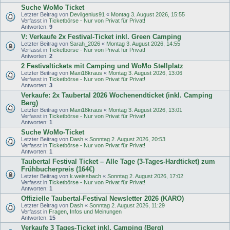
Suche WoMo Ticket
Letzter Beitrag von
Devilgenius91
«
Montag 3. August 2026, 15:55
Verfasst in
Ticketbörse - Nur von Privat für Privat!
Antworten:
9
V: Verkaufe 2x Festival-Ticket inkl. Green Camping
Letzter Beitrag von
Sarah_2026
«
Montag 3. August 2026, 14:55
Verfasst in
Ticketbörse - Nur von Privat für Privat!
Antworten:
2
2 Festivaltickets mit Camping und WoMo Stellplatz
Letzter Beitrag von
Maxi18kraus
«
Montag 3. August 2026, 13:06
Verfasst in
Ticketbörse - Nur von Privat für Privat!
Antworten:
3
Verkaufe: 2x Taubertal 2026 Wochenendticket (inkl. Camping
Berg)
Letzter Beitrag von
Maxi18kraus
«
Montag 3. August 2026, 13:01
Verfasst in
Ticketbörse - Nur von Privat für Privat!
Antworten:
1
Suche WoMo-Ticket
Letzter Beitrag von
Dash
«
Sonntag 2. August 2026, 20:53
Verfasst in
Ticketbörse - Nur von Privat für Privat!
Antworten:
1
Taubertal Festival Ticket – Alle Tage (3-Tages-Hardticket) zum
Frühbucherpreis (164€)
Letzter Beitrag von
k.weissbach
«
Sonntag 2. August 2026, 17:02
Verfasst in
Ticketbörse - Nur von Privat für Privat!
Antworten:
1
Offizielle Taubertal-Festival Newsletter 2026 (KARO)
Letzter Beitrag von
Dash
«
Sonntag 2. August 2026, 11:29
Verfasst in
Fragen, Infos und Meinungen
Antworten:
15
Verkaufe 3 Tages-Ticket inkl. Camping (Berg)