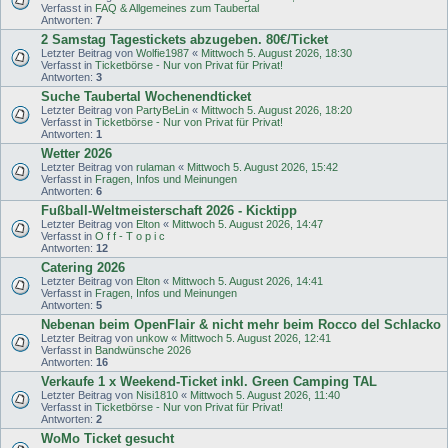
Verfasst in
FAQ & Allgemeines zum Taubertal
Antworten:
7
2 Samstag Tagestickets abzugeben. 80€/Ticket
Letzter Beitrag von
Wolfie1987
«
Mittwoch 5. August 2026, 18:30
Verfasst in
Ticketbörse - Nur von Privat für Privat!
Antworten:
3
Suche Taubertal Wochenendticket
Letzter Beitrag von
PartyBeLin
«
Mittwoch 5. August 2026, 18:20
Verfasst in
Ticketbörse - Nur von Privat für Privat!
Antworten:
1
Wetter 2026
Letzter Beitrag von
rulaman
«
Mittwoch 5. August 2026, 15:42
Verfasst in
Fragen, Infos und Meinungen
Antworten:
6
Fußball-Weltmeisterschaft 2026 - Kicktipp
Letzter Beitrag von
Elton
«
Mittwoch 5. August 2026, 14:47
Verfasst in
O f f - T o p i c
Antworten:
12
Catering 2026
Letzter Beitrag von
Elton
«
Mittwoch 5. August 2026, 14:41
Verfasst in
Fragen, Infos und Meinungen
Antworten:
5
Nebenan beim OpenFlair & nicht mehr beim Rocco del Schlacko
Letzter Beitrag von
unkow
«
Mittwoch 5. August 2026, 12:41
Verfasst in
Bandwünsche 2026
Antworten:
16
Verkaufe 1 x Weekend-Ticket inkl. Green Camping TAL
Letzter Beitrag von
Nisi1810
«
Mittwoch 5. August 2026, 11:40
Verfasst in
Ticketbörse - Nur von Privat für Privat!
Antworten:
2
WoMo Ticket gesucht