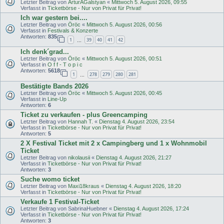
Letzter Beitrag von
ArturAGalstyan
«
Mittwoch 5. August 2026, 09:55
Verfasst in
Ticketbörse - Nur von Privat für Privat!
Ich war gestern bei....
Letzter Beitrag von
Öröc
«
Mittwoch 5. August 2026, 00:56
Verfasst in
Festivals & Konzerte
Antworten:
835
1
39
40
41
42
…
Ich denk´grad...
Letzter Beitrag von
Öröc
«
Mittwoch 5. August 2026, 00:51
Verfasst in
O f f - T o p i c
Antworten:
5618
1
278
279
280
281
…
Bestätigte Bands 2026
Letzter Beitrag von
Öröc
«
Mittwoch 5. August 2026, 00:45
Verfasst in
Line-Up
Antworten:
6
Ticket zu verkaufen - plus Greencamping
Letzter Beitrag von
Hannah T.
«
Dienstag 4. August 2026, 23:54
Verfasst in
Ticketbörse - Nur von Privat für Privat!
Antworten:
5
2 X Festival Ticket mit 2 x Campingberg und 1 x Wohnmobil
Ticket
Letzter Beitrag von
nikolausii
«
Dienstag 4. August 2026, 21:27
Verfasst in
Ticketbörse - Nur von Privat für Privat!
Antworten:
3
Suche womo ticket
Letzter Beitrag von
Maxi18kraus
«
Dienstag 4. August 2026, 18:20
Verfasst in
Ticketbörse - Nur von Privat für Privat!
Verkaufe 1 Festival-Ticket
Letzter Beitrag von
SabrinaHuebner
«
Dienstag 4. August 2026, 17:24
Verfasst in
Ticketbörse - Nur von Privat für Privat!
Antworten:
3