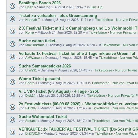
Bestätigte Bands 2026
von
Dash
»
Samstag 1. August 2026, 19:47
» in
Line-Up
Ticket zu verkaufen - plus Greencamping
von
Hannah T.
»
Montag 3. August 2026, 11:11
» in
Ticketbörse - Nur von Privat 
2 X Festival Ticket mit 2 x Campingberg und 1 x Wohnmobil T
von
Ronja
»
Mittwoch 24. Juni 2026, 12:29
» in
Ticketbörse - Nur von Privat für 
Suche womo ticket
von
Maxi18kraus
»
Dienstag 4. August 2026, 18:20
» in
Ticketbörse - Nur von Pr
Verkaufe 1x Festival Ticket für alle 3 Tage inklusive Green Tal
von
AMWatson
»
Dienstag 4. August 2026, 15:45
» in
Ticketbörse - Nur von Priva
Suche Samstagsticket 2026
von
Urnl991
»
Dienstag 4. August 2026, 14:43
» in
Ticketbörse - Nur von Privat f
Womo Ticket gesucht
von
Charo
»
Dienstag 4. August 2026, 11:40
» in
Ticketbörse - Nur von Privat für
V: 1 VIP-Ticket (6-9.August) - 4 Tage - 275€
von
Digit14
»
Montag 20. Juli 2026, 16:28
» in
Ticketbörse - Nur von Privat für Pr
2x Festivaltickets (06-09.08.2026) + Wohnmobilticket zu verkau
von
FiDi307
»
Montag 3. August 2026, 17:14
» in
Ticketbörse - Nur von Privat fü
Suche Wohnmobil-Ticket
von
Stefank
»
Montag 3. August 2026, 18:17
» in
Ticketbörse - Nur von Privat fü
VERKAUFE: 1x TAUBERTAL FESTIVAL TICKET (Do-So) mit G
von
DIZIN016
»
Montag 3. August 2026, 09:34
» in
Ticketbörse - Nur von Privat 