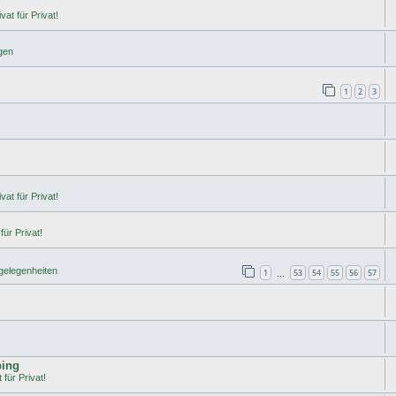
vat für Privat!
gen
1
2
3
vat für Privat!
für Privat!
rgelegenheiten
1
53
54
55
56
57
…
ping
 für Privat!