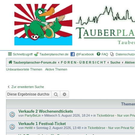
Schnellzugriff
Tauberplanscher.de
@Facebook
FAQ
Datenschutz
Tauberplanscher-Forum.de
F O R E N - Ü B E R S I C H T
Suche
Aktiv
Unbeantwortete Themen
Aktive Themen
Zur erweiterten Suche
Suche
Erweiterte Suche
Theme
Verkaufe 2 Wochenendtickets
von
PartyBeLin
»
Mittwoch 5. August 2026, 18:24
» in
Ticketbörse - Nur von Priva
Verkaufe 1 Festival-Ticket
von
HeWi
»
Sonntag 2. August 2026, 13:48
» in
Ticketbörse - Nur von Privat für 