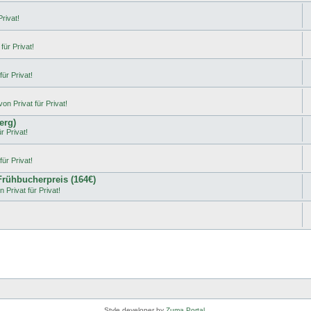
rivat!
für Privat!
ür Privat!
on Privat für Privat!
erg)
r Privat!
ür Privat!
 Frühbucherpreis (164€)
 Privat für Privat!
Style developer by
Zuma Portal
,