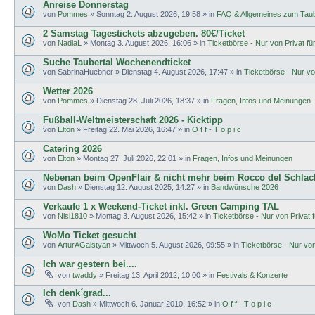
Anreise Donnerstag
von
Pommes
»
Sonntag 2. August 2026, 19:58
» in
FAQ & Allgemeines zum Taub
2 Samstag Tagestickets abzugeben. 80€/Ticket
von
NadiaL
»
Montag 3. August 2026, 16:06
» in
Ticketbörse - Nur von Privat für
Suche Taubertal Wochenendticket
von
SabrinaHuebner
»
Dienstag 4. August 2026, 17:47
» in
Ticketbörse - Nur von
Wetter 2026
von
Pommes
»
Dienstag 28. Juli 2026, 18:37
» in
Fragen, Infos und Meinungen
Fußball-Weltmeisterschaft 2026 - Kicktipp
von
Elton
»
Freitag 22. Mai 2026, 16:47
» in
O f f - T o p i c
Catering 2026
von
Elton
»
Montag 27. Juli 2026, 22:01
» in
Fragen, Infos und Meinungen
Nebenan beim OpenFlair & nicht mehr beim Rocco del Schlac
von
Dash
»
Dienstag 12. August 2025, 14:27
» in
Bandwünsche 2026
Verkaufe 1 x Weekend-Ticket inkl. Green Camping TAL
von
Nisi1810
»
Montag 3. August 2026, 15:42
» in
Ticketbörse - Nur von Privat f
WoMo Ticket gesucht
von
ArturAGalstyan
»
Mittwoch 5. August 2026, 09:55
» in
Ticketbörse - Nur von 
Ich war gestern bei....
von
twaddy
»
Freitag 13. April 2012, 10:00
» in
Festivals & Konzerte
Ich denk´grad...
von
Dash
»
Mittwoch 6. Januar 2010, 16:52
» in
O f f - T o p i c