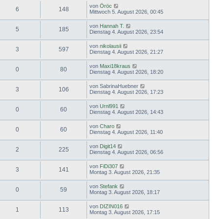
von
Öröc
6
148
Mittwoch 5. August 2026, 00:45
von
Hannah T.
5
185
Dienstag 4. August 2026, 23:54
von
nikolausii
3
597
Dienstag 4. August 2026, 21:27
von
Maxi18kraus
0
80
Dienstag 4. August 2026, 18:20
von
SabrinaHuebner
3
106
Dienstag 4. August 2026, 17:23
von
Urnl991
0
60
Dienstag 4. August 2026, 14:43
von
Charo
0
60
Dienstag 4. August 2026, 11:40
von
Digit14
2
225
Dienstag 4. August 2026, 06:56
von
FiDi307
3
141
Montag 3. August 2026, 21:35
von
Stefank
0
59
Montag 3. August 2026, 18:17
von
DIZIN016
1
113
Montag 3. August 2026, 17:15