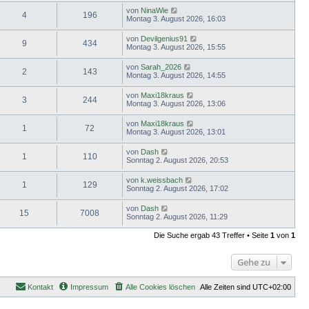
von
NinaWie
4
196
Montag 3. August 2026, 16:03
von
Devilgenius91
9
434
Montag 3. August 2026, 15:55
von
Sarah_2026
2
143
Montag 3. August 2026, 14:55
von
Maxi18kraus
3
244
Montag 3. August 2026, 13:06
von
Maxi18kraus
1
72
Montag 3. August 2026, 13:01
von
Dash
1
110
Sonntag 2. August 2026, 20:53
von
k.weissbach
1
129
Sonntag 2. August 2026, 17:02
von
Dash
15
7008
Sonntag 2. August 2026, 11:29
Die Suche ergab 43 Treffer • Seite
1
von
1
Gehe zu
Kontakt
Impressum
Alle Cookies löschen
Alle Zeiten sind
UTC+02:00