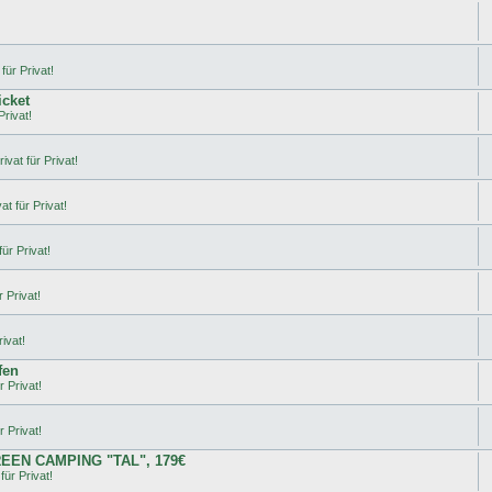
für Privat!
icket
Privat!
ivat für Privat!
t für Privat!
ür Privat!
 Privat!
ivat!
fen
r Privat!
r Privat!
REEN CAMPING "TAL", 179€
für Privat!