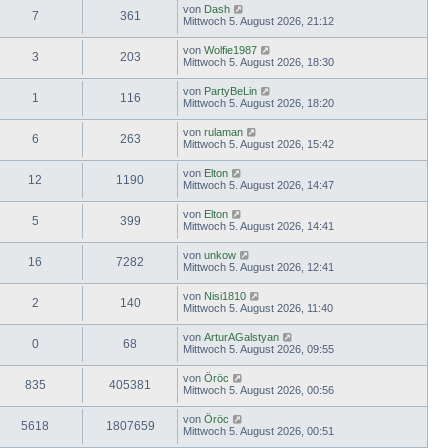
von
Dash
7
361
Mittwoch 5. August 2026, 21:12
von
Wolfie1987
3
203
Mittwoch 5. August 2026, 18:30
von
PartyBeLin
1
116
Mittwoch 5. August 2026, 18:20
von
rulaman
6
263
Mittwoch 5. August 2026, 15:42
von
Elton
12
1190
Mittwoch 5. August 2026, 14:47
von
Elton
5
399
Mittwoch 5. August 2026, 14:41
von
unkow
16
7282
Mittwoch 5. August 2026, 12:41
von
Nisi1810
2
140
Mittwoch 5. August 2026, 11:40
von
ArturAGalstyan
0
68
Mittwoch 5. August 2026, 09:55
von
Öröc
835
405381
Mittwoch 5. August 2026, 00:56
von
Öröc
5618
1807659
Mittwoch 5. August 2026, 00:51