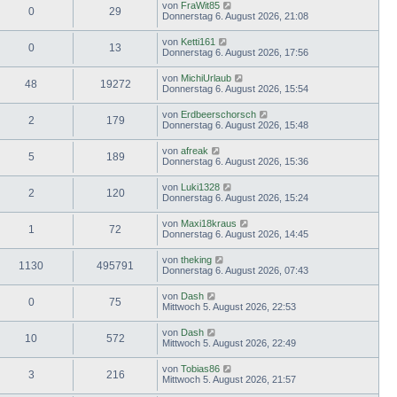
von
FraWit85
0
29
Donnerstag 6. August 2026, 21:08
von
Ketti161
0
13
Donnerstag 6. August 2026, 17:56
von
MichiUrlaub
48
19272
Donnerstag 6. August 2026, 15:54
von
Erdbeerschorsch
2
179
Donnerstag 6. August 2026, 15:48
von
afreak
5
189
Donnerstag 6. August 2026, 15:36
von
Luki1328
2
120
Donnerstag 6. August 2026, 15:24
von
Maxi18kraus
1
72
Donnerstag 6. August 2026, 14:45
von
theking
1130
495791
Donnerstag 6. August 2026, 07:43
von
Dash
0
75
Mittwoch 5. August 2026, 22:53
von
Dash
10
572
Mittwoch 5. August 2026, 22:49
von
Tobias86
3
216
Mittwoch 5. August 2026, 21:57