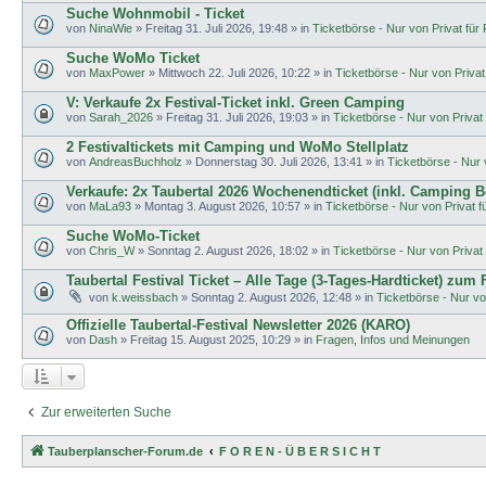
Suche Wohnmobil - Ticket
von
NinaWie
»
Freitag 31. Juli 2026, 19:48
» in
Ticketbörse - Nur von Privat für P
Suche WoMo Ticket
von
MaxPower
»
Mittwoch 22. Juli 2026, 10:22
» in
Ticketbörse - Nur von Privat 
V: Verkaufe 2x Festival-Ticket inkl. Green Camping
von
Sarah_2026
»
Freitag 31. Juli 2026, 19:03
» in
Ticketbörse - Nur von Privat f
2 Festivaltickets mit Camping und WoMo Stellplatz
von
AndreasBuchholz
»
Donnerstag 30. Juli 2026, 13:41
» in
Ticketbörse - Nur v
Verkaufe: 2x Taubertal 2026 Wochenendticket (inkl. Camping B
von
MaLa93
»
Montag 3. August 2026, 10:57
» in
Ticketbörse - Nur von Privat fü
Suche WoMo-Ticket
von
Chris_W
»
Sonntag 2. August 2026, 18:02
» in
Ticketbörse - Nur von Privat f
Taubertal Festival Ticket – Alle Tage (3-Tages-Hardticket) zum
von
k.weissbach
»
Sonntag 2. August 2026, 12:48
» in
Ticketbörse - Nur von
Offizielle Taubertal-Festival Newsletter 2026 (KARO)
von
Dash
»
Freitag 15. August 2025, 10:29
» in
Fragen, Infos und Meinungen
Zur erweiterten Suche
Tauberplanscher-Forum.de
F O R E N - Ü B E R S I C H T