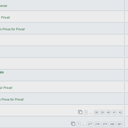
ertal
 Privat!
 Privat für Privat!
ko
ür Privat!
Privat für Privat!
1
38
39
40
41
42
…
1
277
278
279
280
281
…