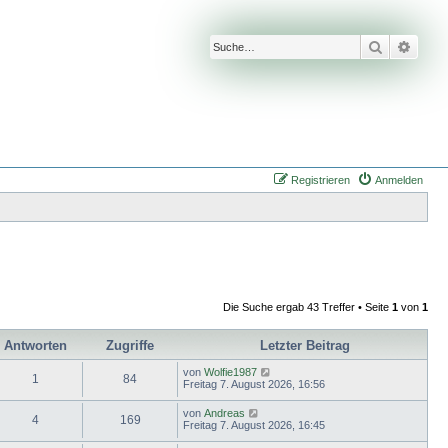
Suche
Erwei
Registrieren
Anmelden
Die Suche ergab 43 Treffer • Seite
1
von
1
Antworten
Zugriffe
Letzter Beitrag
von
Wolfie1987
1
84
Freitag 7. August 2026, 16:56
von
Andreas
4
169
Freitag 7. August 2026, 16:45