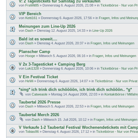
V: 2 Tagestickets für Samstag zu verkaufen
von
FraWit85
»
Donnerstag 6. August 2026, 21:08
» in
Ticketbörse - Nur von Pri
VIP Bereich
von
Ketti161
»
Donnerstag 6. August 2026, 17:56
» in
Fragen, Infos und Meinun
Meinungen zum Line-Up 2026
von
Dash
»
Dienstag 12. August 2025, 14:33
» in
Line-Up 2026
Bald ist es soweit....
von
Dash
»
Dienstag 4. August 2026, 20:37
» in
Fragen, Infos und Meinungen
Planscher Camp
von
Hooge
»
Mittwoch 5. August 2026, 06:16
» in
Fragen, Infos und Meinungen
V 2x 3-Tagesticket + Camping Berg
von
Luki1328
»
Donnerstag 6. August 2026, 10:06
» in
Ticketbörse - Nur von Pri
V Ein Festival Ticket
von
HeWi
»
Donnerstag 6. August 2026, 14:07
» in
Ticketbörse - Nur von Privat 
*sing* ich trink dich schöööön, ich trink dich schööön.. *g*
von
Catweasle
»
Montag 14. August 2006, 22:03
» in
Kontaktbörse / Mitfah
Taubertal 2026 Presse
von
Dash
»
Mittwoch 5. August 2026, 22:53
» in
Fragen, Infos und Meinungen
Taubertal Merch 2026
von
Dash
»
Mittwoch 15. Juli 2026, 10:12
» in
Fragen, Infos und Meinungen
V Verkaufe 1-2 Taubertal Festival Wochenendetickets mit Cam
von
Tobias86
»
Dienstag 4. August 2026, 17:12
» in
Ticketbörse - Nur von Privat