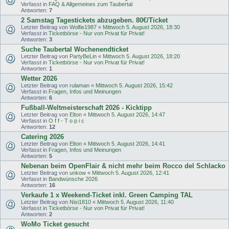
Verfasst in
FAQ & Allgemeines zum Taubertal
Antworten:
7
2 Samstag Tagestickets abzugeben. 80€/Ticket
Letzter Beitrag von
Wolfie1987
«
Mittwoch 5. August 2026, 18:30
Verfasst in
Ticketbörse - Nur von Privat für Privat!
Antworten:
3
Suche Taubertal Wochenendticket
Letzter Beitrag von
PartyBeLin
«
Mittwoch 5. August 2026, 18:20
Verfasst in
Ticketbörse - Nur von Privat für Privat!
Antworten:
1
Wetter 2026
Letzter Beitrag von
rulaman
«
Mittwoch 5. August 2026, 15:42
Verfasst in
Fragen, Infos und Meinungen
Antworten:
6
Fußball-Weltmeisterschaft 2026 - Kicktipp
Letzter Beitrag von
Elton
«
Mittwoch 5. August 2026, 14:47
Verfasst in
O f f - T o p i c
Antworten:
12
Catering 2026
Letzter Beitrag von
Elton
«
Mittwoch 5. August 2026, 14:41
Verfasst in
Fragen, Infos und Meinungen
Antworten:
5
Nebenan beim OpenFlair & nicht mehr beim Rocco del Schlacko
Letzter Beitrag von
unkow
«
Mittwoch 5. August 2026, 12:41
Verfasst in
Bandwünsche 2026
Antworten:
16
Verkaufe 1 x Weekend-Ticket inkl. Green Camping TAL
Letzter Beitrag von
Nisi1810
«
Mittwoch 5. August 2026, 11:40
Verfasst in
Ticketbörse - Nur von Privat für Privat!
Antworten:
2
WoMo Ticket gesucht