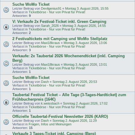
Suche WoMo Ticket
Letzter Beitrag von
Devilgenius91
«
Montag 3. August 2026, 15:55
Verfasst in
Ticketbörse - Nur von Privat für Privat!
Antworten:
9
V: Verkaufe 2x Festival-Ticket inkl. Green Camping
Letzter Beitrag von
Sarah_2026
«
Montag 3. August 2026, 14:55
Verfasst in
Ticketbörse - Nur von Privat für Privat!
Antworten:
2
2 Festivaltickets mit Camping und WoMo Stellplatz
Letzter Beitrag von
Maxi18kraus
«
Montag 3. August 2026, 13:06
Verfasst in
Ticketbörse - Nur von Privat für Privat!
Antworten:
3
Verkaufe: 2x Taubertal 2026 Wochenendticket (inkl. Camping
Berg)
Letzter Beitrag von
Maxi18kraus
«
Montag 3. August 2026, 13:01
Verfasst in
Ticketbörse - Nur von Privat für Privat!
Antworten:
1
Suche WoMo-Ticket
Letzter Beitrag von
Dash
«
Sonntag 2. August 2026, 20:53
Verfasst in
Ticketbörse - Nur von Privat für Privat!
Antworten:
1
Taubertal Festival Ticket – Alle Tage (3-Tages-Hardticket) zum
Frühbucherpreis (164€)
Letzter Beitrag von
k.weissbach
«
Sonntag 2. August 2026, 17:02
Verfasst in
Ticketbörse - Nur von Privat für Privat!
Antworten:
1
Offizielle Taubertal-Festival Newsletter 2026 (KARO)
Letzter Beitrag von
Dash
«
Sonntag 2. August 2026, 11:29
Verfasst in
Fragen, Infos und Meinungen
Antworten:
15
Verkaufe 3 Tages-Ticket inkl. Camping (Berg)