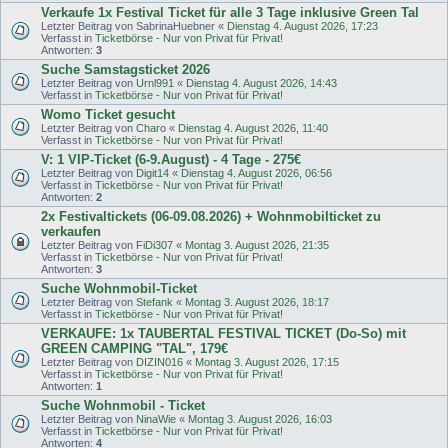
Verkaufe 1x Festival Ticket für alle 3 Tage inklusive Green Tal
Letzter Beitrag von
SabrinaHuebner
«
Dienstag 4. August 2026, 17:23
Verfasst in
Ticketbörse - Nur von Privat für Privat!
Antworten:
3
Suche Samstagsticket 2026
Letzter Beitrag von
Urnl991
«
Dienstag 4. August 2026, 14:43
Verfasst in
Ticketbörse - Nur von Privat für Privat!
Womo Ticket gesucht
Letzter Beitrag von
Charo
«
Dienstag 4. August 2026, 11:40
Verfasst in
Ticketbörse - Nur von Privat für Privat!
V: 1 VIP-Ticket (6-9.August) - 4 Tage - 275€
Letzter Beitrag von
Digit14
«
Dienstag 4. August 2026, 06:56
Verfasst in
Ticketbörse - Nur von Privat für Privat!
Antworten:
2
2x Festivaltickets (06-09.08.2026) + Wohnmobilticket zu
verkaufen
Letzter Beitrag von
FiDi307
«
Montag 3. August 2026, 21:35
Verfasst in
Ticketbörse - Nur von Privat für Privat!
Antworten:
3
Suche Wohnmobil-Ticket
Letzter Beitrag von
Stefank
«
Montag 3. August 2026, 18:17
Verfasst in
Ticketbörse - Nur von Privat für Privat!
VERKAUFE: 1x TAUBERTAL FESTIVAL TICKET (Do-So) mit
GREEN CAMPING "TAL", 179€
Letzter Beitrag von
DIZIN016
«
Montag 3. August 2026, 17:15
Verfasst in
Ticketbörse - Nur von Privat für Privat!
Antworten:
1
Suche Wohnmobil - Ticket
Letzter Beitrag von
NinaWie
«
Montag 3. August 2026, 16:03
Verfasst in
Ticketbörse - Nur von Privat für Privat!
Antworten:
4