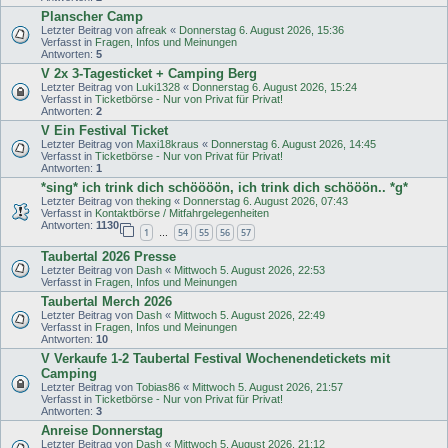
Planscher Camp
Letzter Beitrag von
afreak
«
Donnerstag 6. August 2026, 15:36
Verfasst in
Fragen, Infos und Meinungen
Antworten:
5
V 2x 3-Tagesticket + Camping Berg
Letzter Beitrag von
Luki1328
«
Donnerstag 6. August 2026, 15:24
Verfasst in
Ticketbörse - Nur von Privat für Privat!
Antworten:
2
V Ein Festival Ticket
Letzter Beitrag von
Maxi18kraus
«
Donnerstag 6. August 2026, 14:45
Verfasst in
Ticketbörse - Nur von Privat für Privat!
Antworten:
1
*sing* ich trink dich schöööön, ich trink dich schööön.. *g*
Letzter Beitrag von
theking
«
Donnerstag 6. August 2026, 07:43
Verfasst in
Kontaktbörse / Mitfahrgelegenheiten
Antworten:
1130
1
54
55
56
57
…
Taubertal 2026 Presse
Letzter Beitrag von
Dash
«
Mittwoch 5. August 2026, 22:53
Verfasst in
Fragen, Infos und Meinungen
Taubertal Merch 2026
Letzter Beitrag von
Dash
«
Mittwoch 5. August 2026, 22:49
Verfasst in
Fragen, Infos und Meinungen
Antworten:
10
V Verkaufe 1-2 Taubertal Festival Wochenendetickets mit
Camping
Letzter Beitrag von
Tobias86
«
Mittwoch 5. August 2026, 21:57
Verfasst in
Ticketbörse - Nur von Privat für Privat!
Antworten:
3
Anreise Donnerstag
Letzter Beitrag von
Dash
«
Mittwoch 5. August 2026, 21:12