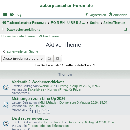
Tauberplanscher-Forum.de
FAQ
Registrieren
Anmelden
Tauberplanscher-Forum.de
F O R E N - Ü B E R S I C H T
Suche
Aktive Themen
S
Datenschutzerklärung
Unbeantwortete Themen
Aktive Themen
u
Aktive Themen
c
h
Zur erweiterten Suche
e
Suche
Erweiterte Suche
Die Suche ergab 44 Treffer • Seite
1
von
1
Themen
Verkaufe 2 Wochenendtickets
Letzter Beitrag von
Wolfie1987
«
Freitag 7. August 2026, 16:56
Verfasst in
Ticketbörse - Nur von Privat für Privat!
Antworten:
1
Meinungen zum Line-Up 2026
Letzter Beitrag von
MichiUrlaub
«
Donnerstag 6. August 2026, 15:54
Verfasst in
Line-Up 2026
Antworten:
48
1
2
3
Bald ist es soweit....
Letzter Beitrag von
Erdbeerschorsch
«
Donnerstag 6. August 2026, 15:48
Verfasst in
Fragen, Infos und Meinungen
Antworten:
2