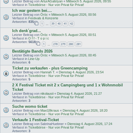
Letzter Beitrag von
ArturAGalstyan
«
Mittwoch 5. August 2026, 09:55
Verfasst in
Ticketbörse - Nur von Privat für Privat!
Ich war gestern bei....
Letzter Beitrag von
Öröc
«
Mittwoch 5. August 2026, 00:56
Verfasst in
Festivals & Konzerte
Antworten:
835
1
39
40
41
42
…
Ich denk´grad...
Letzter Beitrag von
Öröc
«
Mittwoch 5. August 2026, 00:51
Verfasst in
O f f - T o p i c
Antworten:
5618
1
278
279
280
281
…
Bestätigte Bands 2026
Letzter Beitrag von
Öröc
«
Mittwoch 5. August 2026, 00:45
Verfasst in
Line-Up
Antworten:
6
Ticket zu verkaufen - plus Greencamping
Letzter Beitrag von
Hannah T.
«
Dienstag 4. August 2026, 23:54
Verfasst in
Ticketbörse - Nur von Privat für Privat!
Antworten:
5
2 X Festival Ticket mit 2 x Campingberg und 1 x Wohnmobil
Ticket
Letzter Beitrag von
nikolausii
«
Dienstag 4. August 2026, 21:27
Verfasst in
Ticketbörse - Nur von Privat für Privat!
Antworten:
3
Suche womo ticket
Letzter Beitrag von
Maxi18kraus
«
Dienstag 4. August 2026, 18:20
Verfasst in
Ticketbörse - Nur von Privat für Privat!
Verkaufe 1 Festival-Ticket
Letzter Beitrag von
SabrinaHuebner
«
Dienstag 4. August 2026, 17:24
Verfasst in
Ticketbörse - Nur von Privat für Privat!
Antworten:
3