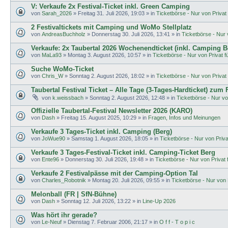
V: Verkaufe 2x Festival-Ticket inkl. Green Camping
von
Sarah_2026
»
Freitag 31. Juli 2026, 19:03
» in
Ticketbörse - Nur von Privat f
2 Festivaltickets mit Camping und WoMo Stellplatz
von
AndreasBuchholz
»
Donnerstag 30. Juli 2026, 13:41
» in
Ticketbörse - Nur v
Verkaufe: 2x Taubertal 2026 Wochenendticket (inkl. Camping B
von
MaLa93
»
Montag 3. August 2026, 10:57
» in
Ticketbörse - Nur von Privat fü
Suche WoMo-Ticket
von
Chris_W
»
Sonntag 2. August 2026, 18:02
» in
Ticketbörse - Nur von Privat f
Taubertal Festival Ticket – Alle Tage (3-Tages-Hardticket) zum
von
k.weissbach
»
Sonntag 2. August 2026, 12:48
» in
Ticketbörse - Nur von
Offizielle Taubertal-Festival Newsletter 2026 (KARO)
von
Dash
»
Freitag 15. August 2025, 10:29
» in
Fragen, Infos und Meinungen
Verkaufe 3 Tages-Ticket inkl. Camping (Berg)
von
JoWue90
»
Samstag 1. August 2026, 18:05
» in
Ticketbörse - Nur von Privat
Verkaufe 3 Tages-Festival-Ticket inkl. Camping-Ticket Berg
von
Ente96
»
Donnerstag 30. Juli 2026, 19:48
» in
Ticketbörse - Nur von Privat f
Verkaufe 2 Festivalpässe mit der Camping-Option Tal
von
Charles_Robotnik
»
Montag 20. Juli 2026, 09:55
» in
Ticketbörse - Nur von P
Melonball (FR | SfN-Bühne)
von
Dash
»
Sonntag 12. Juli 2026, 13:22
» in
Line-Up 2026
Was hört ihr gerade?
von
Le-Neuf
»
Dienstag 7. Februar 2006, 21:17
» in
O f f - T o p i c