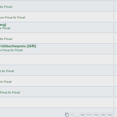
ür Privat!
on Privat für Privat!
erg)
r Privat!
ür Privat!
 Frühbucherpreis (164€)
 Privat für Privat!
 für Privat!
ür Privat!
rivat für Privat!
1
170
171
172
173
174
…