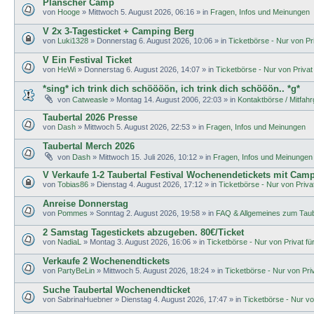
Planscher Camp
von
Hooge
»
Mittwoch 5. August 2026, 06:16
» in
Fragen, Infos und Meinungen
V 2x 3-Tagesticket + Camping Berg
von
Luki1328
»
Donnerstag 6. August 2026, 10:06
» in
Ticketbörse - Nur von Pri
V Ein Festival Ticket
von
HeWi
»
Donnerstag 6. August 2026, 14:07
» in
Ticketbörse - Nur von Privat 
*sing* ich trink dich schöööön, ich trink dich schööön.. *g*
von
Catweasle
»
Montag 14. August 2006, 22:03
» in
Kontaktbörse / Mitfah
Taubertal 2026 Presse
von
Dash
»
Mittwoch 5. August 2026, 22:53
» in
Fragen, Infos und Meinungen
Taubertal Merch 2026
von
Dash
»
Mittwoch 15. Juli 2026, 10:12
» in
Fragen, Infos und Meinungen
V Verkaufe 1-2 Taubertal Festival Wochenendetickets mit Cam
von
Tobias86
»
Dienstag 4. August 2026, 17:12
» in
Ticketbörse - Nur von Privat
Anreise Donnerstag
von
Pommes
»
Sonntag 2. August 2026, 19:58
» in
FAQ & Allgemeines zum Taub
2 Samstag Tagestickets abzugeben. 80€/Ticket
von
NadiaL
»
Montag 3. August 2026, 16:06
» in
Ticketbörse - Nur von Privat für
Verkaufe 2 Wochenendtickets
von
PartyBeLin
»
Mittwoch 5. August 2026, 18:24
» in
Ticketbörse - Nur von Priva
Suche Taubertal Wochenendticket
von
SabrinaHuebner
»
Dienstag 4. August 2026, 17:47
» in
Ticketbörse - Nur von