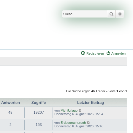
Suche
Erwei
Registrieren
Anmelden
Die Suche ergab 46 Treffer • Seite
1
von
1
Antworten
Zugriffe
Letzter Beitrag
von
MichiUrlaub
48
19207
Donnerstag 6. August 2026, 15:54
von
Erdbeerschorsch
2
153
Donnerstag 6. August 2026, 15:48