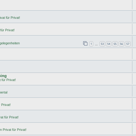
vat für Privat!
für Privat!
rgelegenheiten
1
53
54
55
56
57
…
ping
 für Privat!
ertal
 Privat!
t für Privat!
 Privat für Privat!