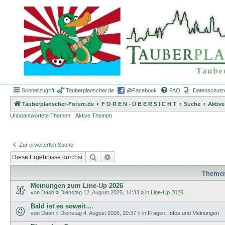
Schnellzugriff
Tauberplanscher.de
@Facebook
FAQ
Datenschutz
Tauberplanscher-Forum.de
F O R E N - Ü B E R S I C H T
Suche
Aktiv
Unbeantwortete Themen
Aktive Themen
Zur erweiterten Suche
Suche
Erweiterte Suche
Theme
Meinungen zum Line-Up 2026
von
Dash
»
Dienstag 12. August 2025, 14:33
» in
Line-Up 2026
Bald ist es soweit....
von
Dash
»
Dienstag 4. August 2026, 20:37
» in
Fragen, Infos und Meinungen