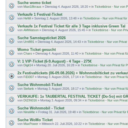
Suche womo ticket
von
Maxi18kraus
»
Dienstag 4. August 2026, 18:20
» in
Ticketbörse - Nur von Pr
Verkaufe 1 Festival-Ticket
von
HeWi
»
Sonntag 2. August 2026, 13:48
» in
Ticketbörse - Nur von Privat für 
Verkaufe 1x Festival Ticket für alle 3 Tage inklusive Green Tal
von
AMWatson
»
Dienstag 4. August 2026, 15:45
» in
Ticketbörse - Nur von Priva
Suche Samstagsticket 2026
von
Urnl991
»
Dienstag 4. August 2026, 14:43
» in
Ticketbörse - Nur von Privat f
Womo Ticket gesucht
von
Charo
»
Dienstag 4. August 2026, 11:40
» in
Ticketbörse - Nur von Privat für
V: 1 VIP-Ticket (6-9.August) - 4 Tage - 275€
von
Digit14
»
Montag 20. Juli 2026, 16:28
» in
Ticketbörse - Nur von Privat für Pr
2x Festivaltickets (06-09.08.2026) + Wohnmobilticket zu verkau
von
FiDi307
»
Montag 3. August 2026, 17:14
» in
Ticketbörse - Nur von Privat fü
Suche Wohnmobil-Ticket
von
Stefank
»
Montag 3. August 2026, 18:17
» in
Ticketbörse - Nur von Privat fü
VERKAUFE: 1x TAUBERTAL FESTIVAL TICKET (Do-So) mit G
von
DIZIN016
»
Montag 3. August 2026, 09:34
» in
Ticketbörse - Nur von Privat 
Suche Wohnmobil - Ticket
von
NinaWie
»
Freitag 31. Juli 2026, 19:48
» in
Ticketbörse - Nur von Privat für P
Suche WoMo Ticket
von
MaxPower
»
Mittwoch 22. Juli 2026, 10:22
» in
Ticketbörse - Nur von Privat 