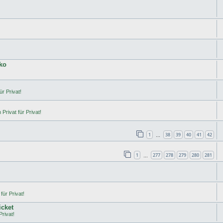
ko
ür Privat!
Privat für Privat!
1
38
39
40
41
42
…
1
277
278
279
280
281
…
für Privat!
icket
Privat!