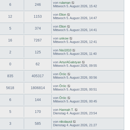
von
rulaman
6
246
Mittwoch 5. August 2026, 15:42
von
Elton
12
1153
Mittwoch 5. August 2026, 14:47
von
Elton
5
374
Mittwoch 5. August 2026, 14:41
von
unkow
16
7267
Mittwoch 5. August 2026, 12:41
von
Nisi1810
2
125
Mittwoch 5. August 2026, 11:40
von
ArturAGalstyan
0
62
Mittwoch 5. August 2026, 09:55
von
Öröc
835
405317
Mittwoch 5. August 2026, 00:56
von
Öröc
5618
1806814
Mittwoch 5. August 2026, 00:51
von
Öröc
6
144
Mittwoch 5. August 2026, 00:45
von
Hannah T.
5
170
Dienstag 4. August 2026, 23:54
von
nikolausii
3
585
Dienstag 4. August 2026, 21:27