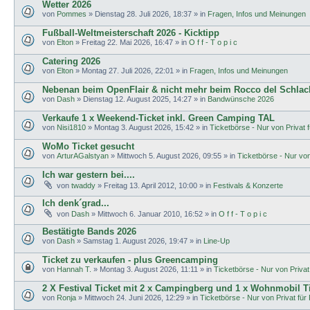
Wetter 2026
von
Pommes
»
Dienstag 28. Juli 2026, 18:37
» in
Fragen, Infos und Meinungen
Fußball-Weltmeisterschaft 2026 - Kicktipp
von
Elton
»
Freitag 22. Mai 2026, 16:47
» in
O f f - T o p i c
Catering 2026
von
Elton
»
Montag 27. Juli 2026, 22:01
» in
Fragen, Infos und Meinungen
Nebenan beim OpenFlair & nicht mehr beim Rocco del Schlac
von
Dash
»
Dienstag 12. August 2025, 14:27
» in
Bandwünsche 2026
Verkaufe 1 x Weekend-Ticket inkl. Green Camping TAL
von
Nisi1810
»
Montag 3. August 2026, 15:42
» in
Ticketbörse - Nur von Privat f
WoMo Ticket gesucht
von
ArturAGalstyan
»
Mittwoch 5. August 2026, 09:55
» in
Ticketbörse - Nur von 
Ich war gestern bei....
von
twaddy
»
Freitag 13. April 2012, 10:00
» in
Festivals & Konzerte
Ich denk´grad...
von
Dash
»
Mittwoch 6. Januar 2010, 16:52
» in
O f f - T o p i c
Bestätigte Bands 2026
von
Dash
»
Samstag 1. August 2026, 19:47
» in
Line-Up
Ticket zu verkaufen - plus Greencamping
von
Hannah T.
»
Montag 3. August 2026, 11:11
» in
Ticketbörse - Nur von Privat 
2 X Festival Ticket mit 2 x Campingberg und 1 x Wohnmobil T
von
Ronja
»
Mittwoch 24. Juni 2026, 12:29
» in
Ticketbörse - Nur von Privat für 