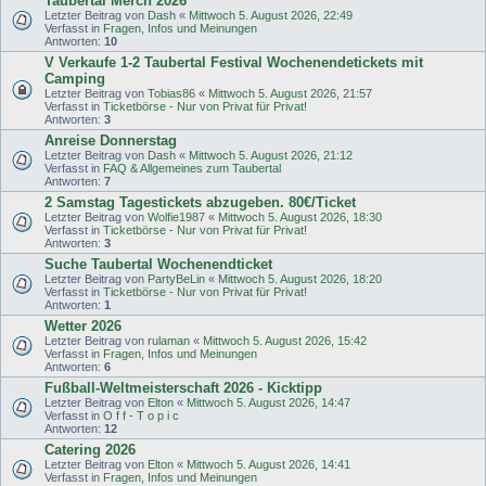
Taubertal Merch 2026
Letzter Beitrag von
Dash
«
Mittwoch 5. August 2026, 22:49
Verfasst in
Fragen, Infos und Meinungen
Antworten:
10
V Verkaufe 1-2 Taubertal Festival Wochenendetickets mit
Camping
Letzter Beitrag von
Tobias86
«
Mittwoch 5. August 2026, 21:57
Verfasst in
Ticketbörse - Nur von Privat für Privat!
Antworten:
3
Anreise Donnerstag
Letzter Beitrag von
Dash
«
Mittwoch 5. August 2026, 21:12
Verfasst in
FAQ & Allgemeines zum Taubertal
Antworten:
7
2 Samstag Tagestickets abzugeben. 80€/Ticket
Letzter Beitrag von
Wolfie1987
«
Mittwoch 5. August 2026, 18:30
Verfasst in
Ticketbörse - Nur von Privat für Privat!
Antworten:
3
Suche Taubertal Wochenendticket
Letzter Beitrag von
PartyBeLin
«
Mittwoch 5. August 2026, 18:20
Verfasst in
Ticketbörse - Nur von Privat für Privat!
Antworten:
1
Wetter 2026
Letzter Beitrag von
rulaman
«
Mittwoch 5. August 2026, 15:42
Verfasst in
Fragen, Infos und Meinungen
Antworten:
6
Fußball-Weltmeisterschaft 2026 - Kicktipp
Letzter Beitrag von
Elton
«
Mittwoch 5. August 2026, 14:47
Verfasst in
O f f - T o p i c
Antworten:
12
Catering 2026
Letzter Beitrag von
Elton
«
Mittwoch 5. August 2026, 14:41
Verfasst in
Fragen, Infos und Meinungen