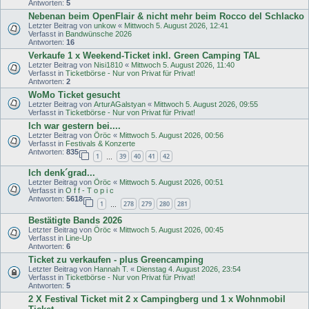
Antworten:
5
Nebenan beim OpenFlair & nicht mehr beim Rocco del Schlacko
Letzter Beitrag von
unkow
«
Mittwoch 5. August 2026, 12:41
Verfasst in
Bandwünsche 2026
Antworten:
16
Verkaufe 1 x Weekend-Ticket inkl. Green Camping TAL
Letzter Beitrag von
Nisi1810
«
Mittwoch 5. August 2026, 11:40
Verfasst in
Ticketbörse - Nur von Privat für Privat!
Antworten:
2
WoMo Ticket gesucht
Letzter Beitrag von
ArturAGalstyan
«
Mittwoch 5. August 2026, 09:55
Verfasst in
Ticketbörse - Nur von Privat für Privat!
Ich war gestern bei....
Letzter Beitrag von
Öröc
«
Mittwoch 5. August 2026, 00:56
Verfasst in
Festivals & Konzerte
Antworten:
835
1
39
40
41
42
…
Ich denk´grad...
Letzter Beitrag von
Öröc
«
Mittwoch 5. August 2026, 00:51
Verfasst in
O f f - T o p i c
Antworten:
5618
1
278
279
280
281
…
Bestätigte Bands 2026
Letzter Beitrag von
Öröc
«
Mittwoch 5. August 2026, 00:45
Verfasst in
Line-Up
Antworten:
6
Ticket zu verkaufen - plus Greencamping
Letzter Beitrag von
Hannah T.
«
Dienstag 4. August 2026, 23:54
Verfasst in
Ticketbörse - Nur von Privat für Privat!
Antworten:
5
2 X Festival Ticket mit 2 x Campingberg und 1 x Wohnmobil