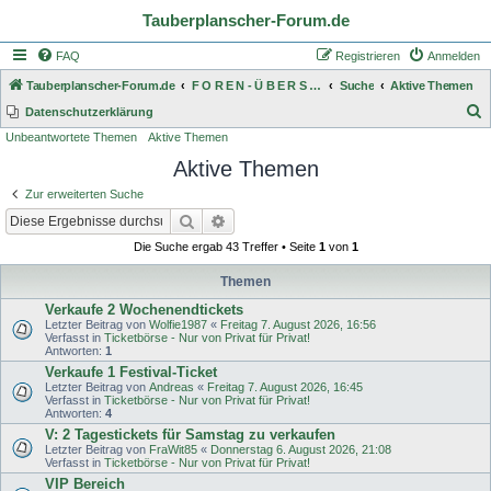
Tauberplanscher-Forum.de
FAQ
Registrieren
Anmelden
Tauberplanscher-Forum.de
F O R E N - Ü B E R S I C H T
Suche
Aktive Themen
S
Datenschutzerklärung
Unbeantwortete Themen
Aktive Themen
u
Aktive Themen
c
h
Zur erweiterten Suche
e
Suche
Erweiterte Suche
Die Suche ergab 43 Treffer • Seite
1
von
1
Themen
Verkaufe 2 Wochenendtickets
Letzter Beitrag von
Wolfie1987
«
Freitag 7. August 2026, 16:56
Verfasst in
Ticketbörse - Nur von Privat für Privat!
Antworten:
1
Verkaufe 1 Festival-Ticket
Letzter Beitrag von
Andreas
«
Freitag 7. August 2026, 16:45
Verfasst in
Ticketbörse - Nur von Privat für Privat!
Antworten:
4
V: 2 Tagestickets für Samstag zu verkaufen
Letzter Beitrag von
FraWit85
«
Donnerstag 6. August 2026, 21:08
Verfasst in
Ticketbörse - Nur von Privat für Privat!
VIP Bereich