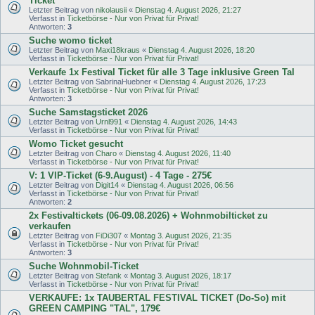
Ticket
Letzter Beitrag von
nikolausii
«
Dienstag 4. August 2026, 21:27
Verfasst in
Ticketbörse - Nur von Privat für Privat!
Antworten:
3
Suche womo ticket
Letzter Beitrag von
Maxi18kraus
«
Dienstag 4. August 2026, 18:20
Verfasst in
Ticketbörse - Nur von Privat für Privat!
Verkaufe 1x Festival Ticket für alle 3 Tage inklusive Green Tal
Letzter Beitrag von
SabrinaHuebner
«
Dienstag 4. August 2026, 17:23
Verfasst in
Ticketbörse - Nur von Privat für Privat!
Antworten:
3
Suche Samstagsticket 2026
Letzter Beitrag von
Urnl991
«
Dienstag 4. August 2026, 14:43
Verfasst in
Ticketbörse - Nur von Privat für Privat!
Womo Ticket gesucht
Letzter Beitrag von
Charo
«
Dienstag 4. August 2026, 11:40
Verfasst in
Ticketbörse - Nur von Privat für Privat!
V: 1 VIP-Ticket (6-9.August) - 4 Tage - 275€
Letzter Beitrag von
Digit14
«
Dienstag 4. August 2026, 06:56
Verfasst in
Ticketbörse - Nur von Privat für Privat!
Antworten:
2
2x Festivaltickets (06-09.08.2026) + Wohnmobilticket zu
verkaufen
Letzter Beitrag von
FiDi307
«
Montag 3. August 2026, 21:35
Verfasst in
Ticketbörse - Nur von Privat für Privat!
Antworten:
3
Suche Wohnmobil-Ticket
Letzter Beitrag von
Stefank
«
Montag 3. August 2026, 18:17
Verfasst in
Ticketbörse - Nur von Privat für Privat!
VERKAUFE: 1x TAUBERTAL FESTIVAL TICKET (Do-So) mit
GREEN CAMPING "TAL", 179€