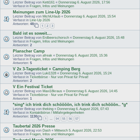
Letzter Beitrag von
Ketti161
«
Donnerstag 6. August 2026, 17:56
Verfasst in
Fragen, Infos und Meinungen
Meinungen zum Line-Up 2026
Letzter Beitrag von
MichiUrlaub
«
Donnerstag 6. August 2026, 15:54
Verfasst in
Line-Up 2026
Antworten:
48
1
2
3
Bald ist es soweit....
Letzter Beitrag von
Erdbeerschorsch
«
Donnerstag 6. August 2026, 15:48
Verfasst in
Fragen, Infos und Meinungen
Antworten:
2
Planscher Camp
Letzter Beitrag von
afreak
«
Donnerstag 6. August 2026, 15:36
Verfasst in
Fragen, Infos und Meinungen
Antworten:
5
V 2x 3-Tagesticket + Camping Berg
Letzter Beitrag von
Luki1328
«
Donnerstag 6. August 2026, 15:24
Verfasst in
Ticketbörse - Nur von Privat für Privat!
Antworten:
2
V Ein Festival Ticket
Letzter Beitrag von
Maxi18kraus
«
Donnerstag 6. August 2026, 14:45
Verfasst in
Ticketbörse - Nur von Privat für Privat!
Antworten:
1
*sing* ich trink dich schöööön, ich trink dich schööön.. *g*
Letzter Beitrag von
theking
«
Donnerstag 6. August 2026, 07:43
Verfasst in
Kontaktbörse / Mitfahrgelegenheiten
Antworten:
1130
1
54
55
56
57
…
Taubertal 2026 Presse
Letzter Beitrag von
Dash
«
Mittwoch 5. August 2026, 22:53
Verfasst in
Fragen, Infos und Meinungen