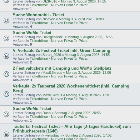
Letzter Beitrag von
DIZIN016
«
Montag 3. August 2026, 17:15
Verfasst in
Ticketbörse - Nur von Privat für Privat!
Antworten:
1
Suche Wohnmobil - Ticket
Letzter Beitrag von
NinaWie
«
Montag 3. August 2026, 16:03
Verfasst in
Ticketbörse - Nur von Privat für Privat!
Antworten:
4
Suche WoMo Ticket
Letzter Beitrag von
Devilgenius91
«
Montag 3. August 2026, 15:55
Verfasst in
Ticketbörse - Nur von Privat für Privat!
Antworten:
9
V: Verkaufe 2x Festival-Ticket inkl. Green Camping
Letzter Beitrag von
Sarah_2026
«
Montag 3. August 2026, 14:55
Verfasst in
Ticketbörse - Nur von Privat für Privat!
Antworten:
2
2 Festivaltickets mit Camping und WoMo Stellplatz
Letzter Beitrag von
Maxi18kraus
«
Montag 3. August 2026, 13:06
Verfasst in
Ticketbörse - Nur von Privat für Privat!
Antworten:
3
Verkaufe: 2x Taubertal 2026 Wochenendticket (inkl. Camping
Berg)
Letzter Beitrag von
Maxi18kraus
«
Montag 3. August 2026, 13:01
Verfasst in
Ticketbörse - Nur von Privat für Privat!
Antworten:
1
Suche WoMo-Ticket
Letzter Beitrag von
Dash
«
Sonntag 2. August 2026, 20:53
Verfasst in
Ticketbörse - Nur von Privat für Privat!
Antworten:
1
Taubertal Festival Ticket – Alle Tage (3-Tages-Hardticket) zum
Frühbucherpreis (164€)
Letzter Beitrag von
k.weissbach
«
Sonntag 2. August 2026, 17:02
Verfasst in
Ticketbörse - Nur von Privat für Privat!