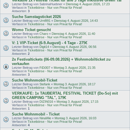
Verkaufe 1x Festival Ticket für alle 3 Tage inklusive Green Tal
Letzter Beitrag von
SabrinaHuebner
«
Dienstag 4. August 2026, 17:23
Verfasst in
Ticketbörse - Nur von Privat für Privat!
Antworten:
3
Suche Samstagsticket 2026
Letzter Beitrag von
Urnl991
«
Dienstag 4. August 2026, 14:43
Verfasst in
Ticketbörse - Nur von Privat für Privat!
Womo Ticket gesucht
Letzter Beitrag von
Charo
«
Dienstag 4. August 2026, 11:40
Verfasst in
Ticketbörse - Nur von Privat für Privat!
V: 1 VIP-Ticket (6-9.August) - 4 Tage - 275€
Letzter Beitrag von
Digit14
«
Dienstag 4. August 2026, 06:56
Verfasst in
Ticketbörse - Nur von Privat für Privat!
Antworten:
2
2x Festivaltickets (06-09.08.2026) + Wohnmobilticket zu
verkaufen
Letzter Beitrag von
FiDi307
«
Montag 3. August 2026, 21:35
Verfasst in
Ticketbörse - Nur von Privat für Privat!
Antworten:
3
Suche Wohnmobil-Ticket
Letzter Beitrag von
Stefank
«
Montag 3. August 2026, 18:17
Verfasst in
Ticketbörse - Nur von Privat für Privat!
VERKAUFE: 1x TAUBERTAL FESTIVAL TICKET (Do-So) mit
GREEN CAMPING "TAL", 179€
Letzter Beitrag von
DIZIN016
«
Montag 3. August 2026, 17:15
Verfasst in
Ticketbörse - Nur von Privat für Privat!
Antworten:
1
Suche Wohnmobil - Ticket
Letzter Beitrag von
NinaWie
«
Montag 3. August 2026, 16:03
Verfasst in
Ticketbörse - Nur von Privat für Privat!
Antworten:
4