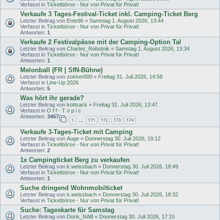
Verfasst in
Ticketbörse - Nur von Privat für Privat!
Verkaufe 3 Tages-Festival-Ticket inkl. Camping-Ticket Berg
Letzter Beitrag von
Ente96
«
Samstag 1. August 2026, 13:44
Verfasst in
Ticketbörse - Nur von Privat für Privat!
Antworten:
1
Verkaufe 2 Festivalpässe mit der Camping-Option Tal
Letzter Beitrag von
Charles_Robotnik
«
Samstag 1. August 2026, 13:34
Verfasst in
Ticketbörse - Nur von Privat für Privat!
Antworten:
1
Melonball (FR | SfN-Bühne)
Letzter Beitrag von
zokker000
«
Freitag 31. Juli 2026, 14:58
Verfasst in
Line-Up 2026
Antworten:
5
Was hört ihr gerade?
Letzter Beitrag von
kottsack
«
Freitag 31. Juli 2026, 13:47
Verfasst in
O f f - T o p i c
Antworten:
3467
1
171
172
173
174
…
Verkaufe 3-Tages-Ticket mit Camping
Letzter Beitrag von
Auge
«
Donnerstag 30. Juli 2026, 19:12
Verfasst in
Ticketbörse - Nur von Privat für Privat!
Antworten:
2
1x Campingticket Berg zu verkaufen
Letzter Beitrag von
k.weissbach
«
Donnerstag 30. Juli 2026, 18:49
Verfasst in
Ticketbörse - Nur von Privat für Privat!
Antworten:
1
Suche dringend Wohnmobilticket
Letzter Beitrag von
k.weissbach
«
Donnerstag 30. Juli 2026, 18:32
Verfasst in
Ticketbörse - Nur von Privat für Privat!
Suche: Tageskarte für Samstag
Letzter Beitrag von
Doris_NAB
«
Donnerstag 30. Juli 2026, 17:15