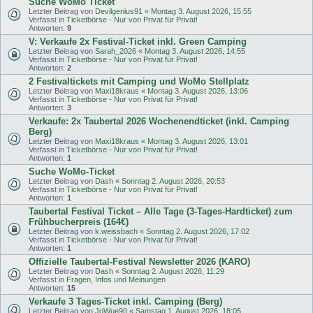
Suche WoMo Ticket
Letzter Beitrag von
Devilgenius91
«
Montag 3. August 2026, 15:55
Verfasst in
Ticketbörse - Nur von Privat für Privat!
Antworten:
9
V: Verkaufe 2x Festival-Ticket inkl. Green Camping
Letzter Beitrag von
Sarah_2026
«
Montag 3. August 2026, 14:55
Verfasst in
Ticketbörse - Nur von Privat für Privat!
Antworten:
2
2 Festivaltickets mit Camping und WoMo Stellplatz
Letzter Beitrag von
Maxi18kraus
«
Montag 3. August 2026, 13:06
Verfasst in
Ticketbörse - Nur von Privat für Privat!
Antworten:
3
Verkaufe: 2x Taubertal 2026 Wochenendticket (inkl. Camping
Berg)
Letzter Beitrag von
Maxi18kraus
«
Montag 3. August 2026, 13:01
Verfasst in
Ticketbörse - Nur von Privat für Privat!
Antworten:
1
Suche WoMo-Ticket
Letzter Beitrag von
Dash
«
Sonntag 2. August 2026, 20:53
Verfasst in
Ticketbörse - Nur von Privat für Privat!
Antworten:
1
Taubertal Festival Ticket – Alle Tage (3-Tages-Hardticket) zum
Frühbucherpreis (164€)
Letzter Beitrag von
k.weissbach
«
Sonntag 2. August 2026, 17:02
Verfasst in
Ticketbörse - Nur von Privat für Privat!
Antworten:
1
Offizielle Taubertal-Festival Newsletter 2026 (KARO)
Letzter Beitrag von
Dash
«
Sonntag 2. August 2026, 11:29
Verfasst in
Fragen, Infos und Meinungen
Antworten:
15
Verkaufe 3 Tages-Ticket inkl. Camping (Berg)
Letzter Beitrag von
JoWue90
«
Samstag 1. August 2026, 18:05