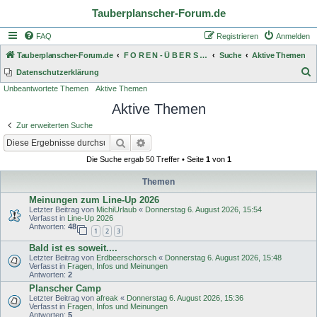
Tauberplanscher-Forum.de
FAQ
Registrieren
Anmelden
Tauberplanscher-Forum.de
F O R E N - Ü B E R S I C H T
Suche
Aktive Themen
S
Datenschutzerklärung
Unbeantwortete Themen
Aktive Themen
u
Aktive Themen
c
h
Zur erweiterten Suche
e
Suche
Erweiterte Suche
Die Suche ergab 50 Treffer • Seite
1
von
1
Themen
Meinungen zum Line-Up 2026
Letzter Beitrag von
MichiUrlaub
«
Donnerstag 6. August 2026, 15:54
Verfasst in
Line-Up 2026
Antworten:
48
1
2
3
Bald ist es soweit....
Letzter Beitrag von
Erdbeerschorsch
«
Donnerstag 6. August 2026, 15:48
Verfasst in
Fragen, Infos und Meinungen
Antworten:
2
Planscher Camp
Letzter Beitrag von
afreak
«
Donnerstag 6. August 2026, 15:36
Verfasst in
Fragen, Infos und Meinungen
Antworten:
5