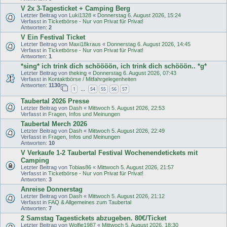
V 2x 3-Tagesticket + Camping Berg
Letzter Beitrag von
Luki1328
«
Donnerstag 6. August 2026, 15:24
Verfasst in
Ticketbörse - Nur von Privat für Privat!
Antworten:
2
V Ein Festival Ticket
Letzter Beitrag von
Maxi18kraus
«
Donnerstag 6. August 2026, 14:45
Verfasst in
Ticketbörse - Nur von Privat für Privat!
Antworten:
1
*sing* ich trink dich schöööön, ich trink dich schööön.. *g*
Letzter Beitrag von
theking
«
Donnerstag 6. August 2026, 07:43
Verfasst in
Kontaktbörse / Mitfahrgelegenheiten
Antworten:
1130
1
54
55
56
57
…
Taubertal 2026 Presse
Letzter Beitrag von
Dash
«
Mittwoch 5. August 2026, 22:53
Verfasst in
Fragen, Infos und Meinungen
Taubertal Merch 2026
Letzter Beitrag von
Dash
«
Mittwoch 5. August 2026, 22:49
Verfasst in
Fragen, Infos und Meinungen
Antworten:
10
V Verkaufe 1-2 Taubertal Festival Wochenendetickets mit
Camping
Letzter Beitrag von
Tobias86
«
Mittwoch 5. August 2026, 21:57
Verfasst in
Ticketbörse - Nur von Privat für Privat!
Antworten:
3
Anreise Donnerstag
Letzter Beitrag von
Dash
«
Mittwoch 5. August 2026, 21:12
Verfasst in
FAQ & Allgemeines zum Taubertal
Antworten:
7
2 Samstag Tagestickets abzugeben. 80€/Ticket
Letzter Beitrag von
Wolfie1987
«
Mittwoch 5. August 2026, 18:30