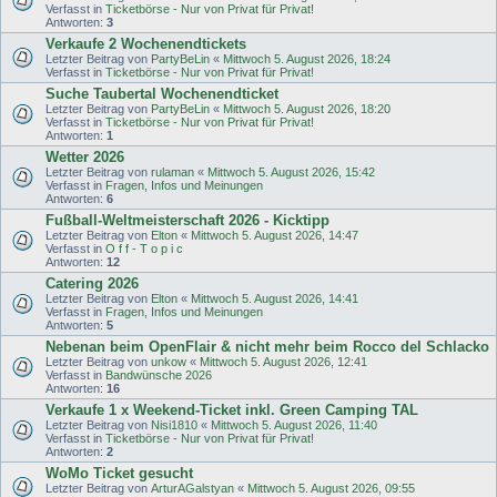
Verfasst in
Ticketbörse - Nur von Privat für Privat!
Antworten:
3
Verkaufe 2 Wochenendtickets
Letzter Beitrag von
PartyBeLin
«
Mittwoch 5. August 2026, 18:24
Verfasst in
Ticketbörse - Nur von Privat für Privat!
Suche Taubertal Wochenendticket
Letzter Beitrag von
PartyBeLin
«
Mittwoch 5. August 2026, 18:20
Verfasst in
Ticketbörse - Nur von Privat für Privat!
Antworten:
1
Wetter 2026
Letzter Beitrag von
rulaman
«
Mittwoch 5. August 2026, 15:42
Verfasst in
Fragen, Infos und Meinungen
Antworten:
6
Fußball-Weltmeisterschaft 2026 - Kicktipp
Letzter Beitrag von
Elton
«
Mittwoch 5. August 2026, 14:47
Verfasst in
O f f - T o p i c
Antworten:
12
Catering 2026
Letzter Beitrag von
Elton
«
Mittwoch 5. August 2026, 14:41
Verfasst in
Fragen, Infos und Meinungen
Antworten:
5
Nebenan beim OpenFlair & nicht mehr beim Rocco del Schlacko
Letzter Beitrag von
unkow
«
Mittwoch 5. August 2026, 12:41
Verfasst in
Bandwünsche 2026
Antworten:
16
Verkaufe 1 x Weekend-Ticket inkl. Green Camping TAL
Letzter Beitrag von
Nisi1810
«
Mittwoch 5. August 2026, 11:40
Verfasst in
Ticketbörse - Nur von Privat für Privat!
Antworten:
2
WoMo Ticket gesucht
Letzter Beitrag von
ArturAGalstyan
«
Mittwoch 5. August 2026, 09:55