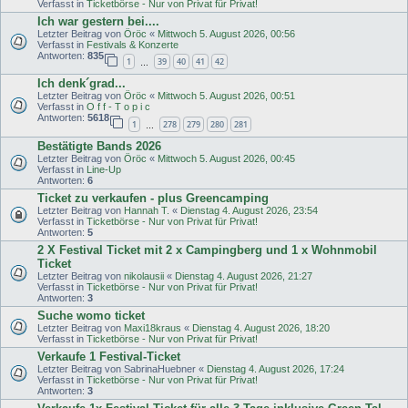
Verfasst in
Ticketbörse - Nur von Privat für Privat!
Ich war gestern bei....
Letzter Beitrag von
Öröc
«
Mittwoch 5. August 2026, 00:56
Verfasst in
Festivals & Konzerte
Antworten:
835
1
39
40
41
42
…
Ich denk´grad...
Letzter Beitrag von
Öröc
«
Mittwoch 5. August 2026, 00:51
Verfasst in
O f f - T o p i c
Antworten:
5618
1
278
279
280
281
…
Bestätigte Bands 2026
Letzter Beitrag von
Öröc
«
Mittwoch 5. August 2026, 00:45
Verfasst in
Line-Up
Antworten:
6
Ticket zu verkaufen - plus Greencamping
Letzter Beitrag von
Hannah T.
«
Dienstag 4. August 2026, 23:54
Verfasst in
Ticketbörse - Nur von Privat für Privat!
Antworten:
5
2 X Festival Ticket mit 2 x Campingberg und 1 x Wohnmobil
Ticket
Letzter Beitrag von
nikolausii
«
Dienstag 4. August 2026, 21:27
Verfasst in
Ticketbörse - Nur von Privat für Privat!
Antworten:
3
Suche womo ticket
Letzter Beitrag von
Maxi18kraus
«
Dienstag 4. August 2026, 18:20
Verfasst in
Ticketbörse - Nur von Privat für Privat!
Verkaufe 1 Festival-Ticket
Letzter Beitrag von
SabrinaHuebner
«
Dienstag 4. August 2026, 17:24
Verfasst in
Ticketbörse - Nur von Privat für Privat!
Antworten:
3