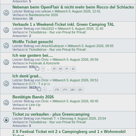
Antworten:
5
Nebenan beim OpenFlair & nicht mehr beim Rocco del Schlacko
Letzter Beitrag von
unkow
«
Mittwoch 5. August 2026, 12:41
Verfasst in
Bandwünsche 2026
Antworten:
16
Verkaufe 1 x Weekend-Ticket inkl. Green Camping TAL
Letzter Beitrag von
Nisi1810
«
Mittwoch 5. August 2026, 11:40
Verfasst in
Ticketbörse - Nur von Privat für Privat!
Antworten:
2
WoMo Ticket gesucht
Letzter Beitrag von
ArturAGalstyan
«
Mittwoch 5. August 2026, 09:55
Verfasst in
Ticketbörse - Nur von Privat für Privat!
Ich war gestern bei....
Letzter Beitrag von
Öröc
«
Mittwoch 5. August 2026, 00:56
Verfasst in
Festivals & Konzerte
Antworten:
835
1
39
40
41
42
…
Ich denk´grad...
Letzter Beitrag von
Öröc
«
Mittwoch 5. August 2026, 00:51
Verfasst in
O f f - T o p i c
Antworten:
5618
1
278
279
280
281
…
Bestätigte Bands 2026
Letzter Beitrag von
Öröc
«
Mittwoch 5. August 2026, 00:45
Verfasst in
Line-Up
Antworten:
6
Ticket zu verkaufen - plus Greencamping
Letzter Beitrag von
Hannah T.
«
Dienstag 4. August 2026, 23:54
Verfasst in
Ticketbörse - Nur von Privat für Privat!
Antworten:
5
2 X Festival Ticket mit 2 x Campingberg und 1 x Wohnmobil