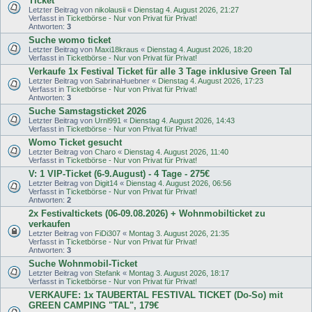
Ticket
Letzter Beitrag von
nikolausii
«
Dienstag 4. August 2026, 21:27
Verfasst in
Ticketbörse - Nur von Privat für Privat!
Antworten:
3
Suche womo ticket
Letzter Beitrag von
Maxi18kraus
«
Dienstag 4. August 2026, 18:20
Verfasst in
Ticketbörse - Nur von Privat für Privat!
Verkaufe 1x Festival Ticket für alle 3 Tage inklusive Green Tal
Letzter Beitrag von
SabrinaHuebner
«
Dienstag 4. August 2026, 17:23
Verfasst in
Ticketbörse - Nur von Privat für Privat!
Antworten:
3
Suche Samstagsticket 2026
Letzter Beitrag von
Urnl991
«
Dienstag 4. August 2026, 14:43
Verfasst in
Ticketbörse - Nur von Privat für Privat!
Womo Ticket gesucht
Letzter Beitrag von
Charo
«
Dienstag 4. August 2026, 11:40
Verfasst in
Ticketbörse - Nur von Privat für Privat!
V: 1 VIP-Ticket (6-9.August) - 4 Tage - 275€
Letzter Beitrag von
Digit14
«
Dienstag 4. August 2026, 06:56
Verfasst in
Ticketbörse - Nur von Privat für Privat!
Antworten:
2
2x Festivaltickets (06-09.08.2026) + Wohnmobilticket zu
verkaufen
Letzter Beitrag von
FiDi307
«
Montag 3. August 2026, 21:35
Verfasst in
Ticketbörse - Nur von Privat für Privat!
Antworten:
3
Suche Wohnmobil-Ticket
Letzter Beitrag von
Stefank
«
Montag 3. August 2026, 18:17
Verfasst in
Ticketbörse - Nur von Privat für Privat!
VERKAUFE: 1x TAUBERTAL FESTIVAL TICKET (Do-So) mit
GREEN CAMPING "TAL", 179€