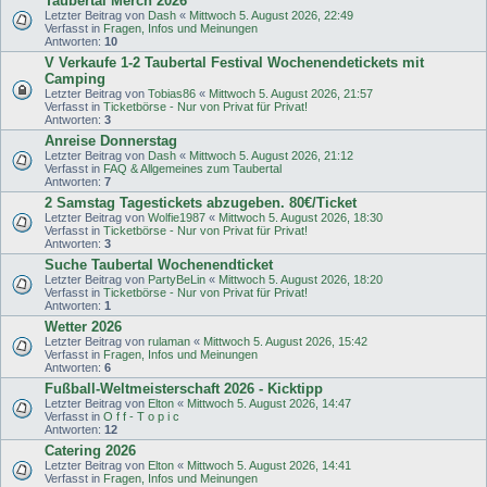
Taubertal Merch 2026
Letzter Beitrag von
Dash
«
Mittwoch 5. August 2026, 22:49
Verfasst in
Fragen, Infos und Meinungen
Antworten:
10
V Verkaufe 1-2 Taubertal Festival Wochenendetickets mit
Camping
Letzter Beitrag von
Tobias86
«
Mittwoch 5. August 2026, 21:57
Verfasst in
Ticketbörse - Nur von Privat für Privat!
Antworten:
3
Anreise Donnerstag
Letzter Beitrag von
Dash
«
Mittwoch 5. August 2026, 21:12
Verfasst in
FAQ & Allgemeines zum Taubertal
Antworten:
7
2 Samstag Tagestickets abzugeben. 80€/Ticket
Letzter Beitrag von
Wolfie1987
«
Mittwoch 5. August 2026, 18:30
Verfasst in
Ticketbörse - Nur von Privat für Privat!
Antworten:
3
Suche Taubertal Wochenendticket
Letzter Beitrag von
PartyBeLin
«
Mittwoch 5. August 2026, 18:20
Verfasst in
Ticketbörse - Nur von Privat für Privat!
Antworten:
1
Wetter 2026
Letzter Beitrag von
rulaman
«
Mittwoch 5. August 2026, 15:42
Verfasst in
Fragen, Infos und Meinungen
Antworten:
6
Fußball-Weltmeisterschaft 2026 - Kicktipp
Letzter Beitrag von
Elton
«
Mittwoch 5. August 2026, 14:47
Verfasst in
O f f - T o p i c
Antworten:
12
Catering 2026
Letzter Beitrag von
Elton
«
Mittwoch 5. August 2026, 14:41
Verfasst in
Fragen, Infos und Meinungen