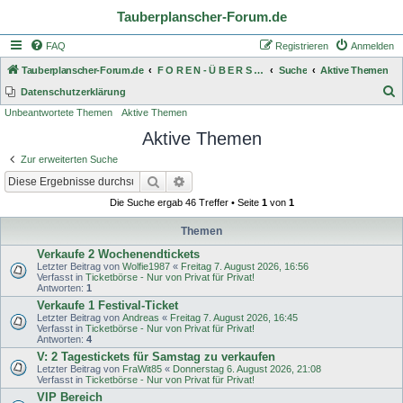
Tauberplanscher-Forum.de
FAQ
Registrieren
Anmelden
Tauberplanscher-Forum.de
F O R E N - Ü B E R S I C H T
Suche
Aktive Themen
S
Datenschutzerklärung
Unbeantwortete Themen
Aktive Themen
u
Aktive Themen
c
h
Zur erweiterten Suche
e
Suche
Erweiterte Suche
Die Suche ergab 46 Treffer • Seite
1
von
1
Themen
Verkaufe 2 Wochenendtickets
Letzter Beitrag von
Wolfie1987
«
Freitag 7. August 2026, 16:56
Verfasst in
Ticketbörse - Nur von Privat für Privat!
Antworten:
1
Verkaufe 1 Festival-Ticket
Letzter Beitrag von
Andreas
«
Freitag 7. August 2026, 16:45
Verfasst in
Ticketbörse - Nur von Privat für Privat!
Antworten:
4
V: 2 Tagestickets für Samstag zu verkaufen
Letzter Beitrag von
FraWit85
«
Donnerstag 6. August 2026, 21:08
Verfasst in
Ticketbörse - Nur von Privat für Privat!
VIP Bereich