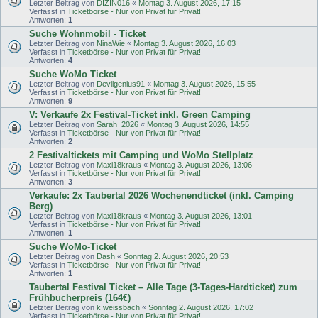
Letzter Beitrag von
DIZIN016
«
Montag 3. August 2026, 17:15
Verfasst in
Ticketbörse - Nur von Privat für Privat!
Antworten:
1
Suche Wohnmobil - Ticket
Letzter Beitrag von
NinaWie
«
Montag 3. August 2026, 16:03
Verfasst in
Ticketbörse - Nur von Privat für Privat!
Antworten:
4
Suche WoMo Ticket
Letzter Beitrag von
Devilgenius91
«
Montag 3. August 2026, 15:55
Verfasst in
Ticketbörse - Nur von Privat für Privat!
Antworten:
9
V: Verkaufe 2x Festival-Ticket inkl. Green Camping
Letzter Beitrag von
Sarah_2026
«
Montag 3. August 2026, 14:55
Verfasst in
Ticketbörse - Nur von Privat für Privat!
Antworten:
2
2 Festivaltickets mit Camping und WoMo Stellplatz
Letzter Beitrag von
Maxi18kraus
«
Montag 3. August 2026, 13:06
Verfasst in
Ticketbörse - Nur von Privat für Privat!
Antworten:
3
Verkaufe: 2x Taubertal 2026 Wochenendticket (inkl. Camping
Berg)
Letzter Beitrag von
Maxi18kraus
«
Montag 3. August 2026, 13:01
Verfasst in
Ticketbörse - Nur von Privat für Privat!
Antworten:
1
Suche WoMo-Ticket
Letzter Beitrag von
Dash
«
Sonntag 2. August 2026, 20:53
Verfasst in
Ticketbörse - Nur von Privat für Privat!
Antworten:
1
Taubertal Festival Ticket – Alle Tage (3-Tages-Hardticket) zum
Frühbucherpreis (164€)
Letzter Beitrag von
k.weissbach
«
Sonntag 2. August 2026, 17:02
Verfasst in
Ticketbörse - Nur von Privat für Privat!