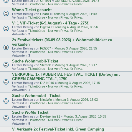
Letzter Beitrag von
Urnl991
«
Dienstag 4. August 2026, 14:43
Verfasst in
Ticketbörse - Nur von Privat für Privat!
Womo Ticket gesucht
Letzter Beitrag von
Charo
«
Dienstag 4. August 2026, 11:40
Verfasst in
Ticketbörse - Nur von Privat für Privat!
V: 1 VIP-Ticket (6-9.August) - 4 Tage - 275€
Letzter Beitrag von
Digit14
«
Dienstag 4. August 2026, 06:56
Verfasst in
Ticketbörse - Nur von Privat für Privat!
Antworten:
2
2x Festivaltickets (06-09.08.2026) + Wohnmobilticket zu
verkaufen
Letzter Beitrag von
FiDi307
«
Montag 3. August 2026, 21:35
Verfasst in
Ticketbörse - Nur von Privat für Privat!
Antworten:
3
Suche Wohnmobil-Ticket
Letzter Beitrag von
Stefank
«
Montag 3. August 2026, 18:17
Verfasst in
Ticketbörse - Nur von Privat für Privat!
VERKAUFE: 1x TAUBERTAL FESTIVAL TICKET (Do-So) mit
GREEN CAMPING "TAL", 179€
Letzter Beitrag von
DIZIN016
«
Montag 3. August 2026, 17:15
Verfasst in
Ticketbörse - Nur von Privat für Privat!
Antworten:
1
Suche Wohnmobil - Ticket
Letzter Beitrag von
NinaWie
«
Montag 3. August 2026, 16:03
Verfasst in
Ticketbörse - Nur von Privat für Privat!
Antworten:
4
Suche WoMo Ticket
Letzter Beitrag von
Devilgenius91
«
Montag 3. August 2026, 15:55
Verfasst in
Ticketbörse - Nur von Privat für Privat!
Antworten:
9
V: Verkaufe 2x Festival-Ticket inkl. Green Camping