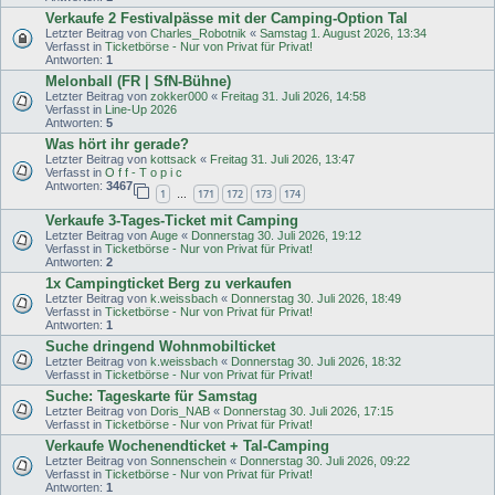
Verkaufe 2 Festivalpässe mit der Camping-Option Tal
Letzter Beitrag von
Charles_Robotnik
«
Samstag 1. August 2026, 13:34
Verfasst in
Ticketbörse - Nur von Privat für Privat!
Antworten:
1
Melonball (FR | SfN-Bühne)
Letzter Beitrag von
zokker000
«
Freitag 31. Juli 2026, 14:58
Verfasst in
Line-Up 2026
Antworten:
5
Was hört ihr gerade?
Letzter Beitrag von
kottsack
«
Freitag 31. Juli 2026, 13:47
Verfasst in
O f f - T o p i c
Antworten:
3467
1
171
172
173
174
…
Verkaufe 3-Tages-Ticket mit Camping
Letzter Beitrag von
Auge
«
Donnerstag 30. Juli 2026, 19:12
Verfasst in
Ticketbörse - Nur von Privat für Privat!
Antworten:
2
1x Campingticket Berg zu verkaufen
Letzter Beitrag von
k.weissbach
«
Donnerstag 30. Juli 2026, 18:49
Verfasst in
Ticketbörse - Nur von Privat für Privat!
Antworten:
1
Suche dringend Wohnmobilticket
Letzter Beitrag von
k.weissbach
«
Donnerstag 30. Juli 2026, 18:32
Verfasst in
Ticketbörse - Nur von Privat für Privat!
Suche: Tageskarte für Samstag
Letzter Beitrag von
Doris_NAB
«
Donnerstag 30. Juli 2026, 17:15
Verfasst in
Ticketbörse - Nur von Privat für Privat!
Verkaufe Wochenendticket + Tal-Camping
Letzter Beitrag von
Sonnenschein
«
Donnerstag 30. Juli 2026, 09:22
Verfasst in
Ticketbörse - Nur von Privat für Privat!
Antworten:
1