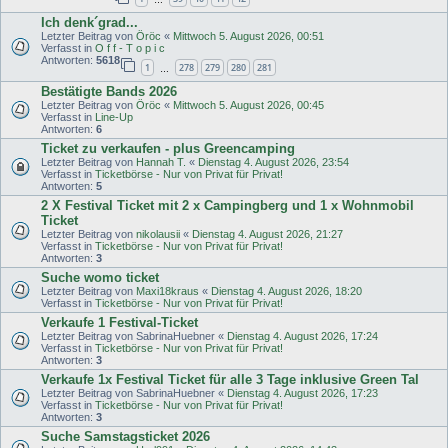
Ich denk´grad...
Letzter Beitrag von
Öröc
«
Mittwoch 5. August 2026, 00:51
Verfasst in
O f f - T o p i c
Antworten:
5618
1
278
279
280
281
…
Bestätigte Bands 2026
Letzter Beitrag von
Öröc
«
Mittwoch 5. August 2026, 00:45
Verfasst in
Line-Up
Antworten:
6
Ticket zu verkaufen - plus Greencamping
Letzter Beitrag von
Hannah T.
«
Dienstag 4. August 2026, 23:54
Verfasst in
Ticketbörse - Nur von Privat für Privat!
Antworten:
5
2 X Festival Ticket mit 2 x Campingberg und 1 x Wohnmobil
Ticket
Letzter Beitrag von
nikolausii
«
Dienstag 4. August 2026, 21:27
Verfasst in
Ticketbörse - Nur von Privat für Privat!
Antworten:
3
Suche womo ticket
Letzter Beitrag von
Maxi18kraus
«
Dienstag 4. August 2026, 18:20
Verfasst in
Ticketbörse - Nur von Privat für Privat!
Verkaufe 1 Festival-Ticket
Letzter Beitrag von
SabrinaHuebner
«
Dienstag 4. August 2026, 17:24
Verfasst in
Ticketbörse - Nur von Privat für Privat!
Antworten:
3
Verkaufe 1x Festival Ticket für alle 3 Tage inklusive Green Tal
Letzter Beitrag von
SabrinaHuebner
«
Dienstag 4. August 2026, 17:23
Verfasst in
Ticketbörse - Nur von Privat für Privat!
Antworten:
3
Suche Samstagsticket 2026