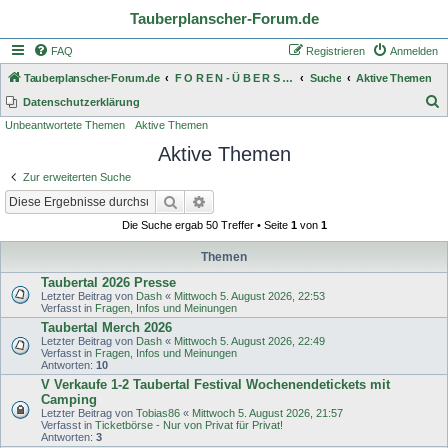
Tauberplanscher-Forum.de
FAQ
Registrieren
Anmelden
Tauberplanscher-Forum.de
F O R E N - Ü B E R S I C H T
Suche
Aktive Themen
S
Datenschutzerklärung
Unbeantwortete Themen
Aktive Themen
u
Aktive Themen
c
h
Zur erweiterten Suche
e
Suche
Erweiterte Suche
Die Suche ergab 50 Treffer • Seite
1
von
1
Themen
Taubertal 2026 Presse
Letzter Beitrag von
Dash
«
Mittwoch 5. August 2026, 22:53
Verfasst in
Fragen, Infos und Meinungen
Taubertal Merch 2026
Letzter Beitrag von
Dash
«
Mittwoch 5. August 2026, 22:49
Verfasst in
Fragen, Infos und Meinungen
Antworten:
10
V Verkaufe 1-2 Taubertal Festival Wochenendetickets mit
Camping
Letzter Beitrag von
Tobias86
«
Mittwoch 5. August 2026, 21:57
Verfasst in
Ticketbörse - Nur von Privat für Privat!
Antworten:
3