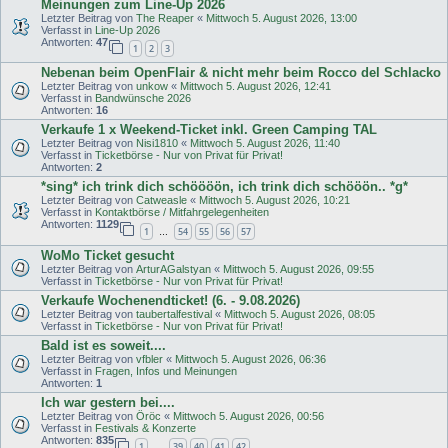
Meinungen zum Line-Up 2026
Letzter Beitrag von
The Reaper
«
Mittwoch 5. August 2026, 13:00
Verfasst in
Line-Up 2026
Antworten:
47
1
2
3
Nebenan beim OpenFlair & nicht mehr beim Rocco del Schlacko
Letzter Beitrag von
unkow
«
Mittwoch 5. August 2026, 12:41
Verfasst in
Bandwünsche 2026
Antworten:
16
Verkaufe 1 x Weekend-Ticket inkl. Green Camping TAL
Letzter Beitrag von
Nisi1810
«
Mittwoch 5. August 2026, 11:40
Verfasst in
Ticketbörse - Nur von Privat für Privat!
Antworten:
2
*sing* ich trink dich schöööön, ich trink dich schööön.. *g*
Letzter Beitrag von
Catweasle
«
Mittwoch 5. August 2026, 10:21
Verfasst in
Kontaktbörse / Mitfahrgelegenheiten
Antworten:
1129
1
54
55
56
57
…
WoMo Ticket gesucht
Letzter Beitrag von
ArturAGalstyan
«
Mittwoch 5. August 2026, 09:55
Verfasst in
Ticketbörse - Nur von Privat für Privat!
Verkaufe Wochenendticket! (6. - 9.08.2026)
Letzter Beitrag von
taubertalfestival
«
Mittwoch 5. August 2026, 08:05
Verfasst in
Ticketbörse - Nur von Privat für Privat!
Bald ist es soweit....
Letzter Beitrag von
vfbler
«
Mittwoch 5. August 2026, 06:36
Verfasst in
Fragen, Infos und Meinungen
Antworten:
1
Ich war gestern bei....
Letzter Beitrag von
Öröc
«
Mittwoch 5. August 2026, 00:56
Verfasst in
Festivals & Konzerte
Antworten:
835
1
39
40
41
42
…