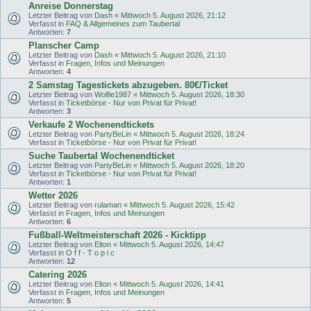
Anreise Donnerstag
Letzter Beitrag von
Dash
«
Mittwoch 5. August 2026, 21:12
Verfasst in
FAQ & Allgemeines zum Taubertal
Antworten:
7
Planscher Camp
Letzter Beitrag von
Dash
«
Mittwoch 5. August 2026, 21:10
Verfasst in
Fragen, Infos und Meinungen
Antworten:
4
2 Samstag Tagestickets abzugeben. 80€/Ticket
Letzter Beitrag von
Wolfie1987
«
Mittwoch 5. August 2026, 18:30
Verfasst in
Ticketbörse - Nur von Privat für Privat!
Antworten:
3
Verkaufe 2 Wochenendtickets
Letzter Beitrag von
PartyBeLin
«
Mittwoch 5. August 2026, 18:24
Verfasst in
Ticketbörse - Nur von Privat für Privat!
Suche Taubertal Wochenendticket
Letzter Beitrag von
PartyBeLin
«
Mittwoch 5. August 2026, 18:20
Verfasst in
Ticketbörse - Nur von Privat für Privat!
Antworten:
1
Wetter 2026
Letzter Beitrag von
rulaman
«
Mittwoch 5. August 2026, 15:42
Verfasst in
Fragen, Infos und Meinungen
Antworten:
6
Fußball-Weltmeisterschaft 2026 - Kicktipp
Letzter Beitrag von
Elton
«
Mittwoch 5. August 2026, 14:47
Verfasst in
O f f - T o p i c
Antworten:
12
Catering 2026
Letzter Beitrag von
Elton
«
Mittwoch 5. August 2026, 14:41
Verfasst in
Fragen, Infos und Meinungen
Antworten:
5