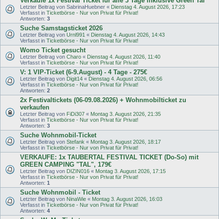
Verkaufe 1x Festival Ticket für alle 3 Tage inklusive Green Tal
Letzter Beitrag von
SabrinaHuebner
«
Dienstag 4. August 2026, 17:23
Verfasst in
Ticketbörse - Nur von Privat für Privat!
Antworten:
3
Suche Samstagsticket 2026
Letzter Beitrag von
Urnl991
«
Dienstag 4. August 2026, 14:43
Verfasst in
Ticketbörse - Nur von Privat für Privat!
Womo Ticket gesucht
Letzter Beitrag von
Charo
«
Dienstag 4. August 2026, 11:40
Verfasst in
Ticketbörse - Nur von Privat für Privat!
V: 1 VIP-Ticket (6-9.August) - 4 Tage - 275€
Letzter Beitrag von
Digit14
«
Dienstag 4. August 2026, 06:56
Verfasst in
Ticketbörse - Nur von Privat für Privat!
Antworten:
2
2x Festivaltickets (06-09.08.2026) + Wohnmobilticket zu
verkaufen
Letzter Beitrag von
FiDi307
«
Montag 3. August 2026, 21:35
Verfasst in
Ticketbörse - Nur von Privat für Privat!
Antworten:
3
Suche Wohnmobil-Ticket
Letzter Beitrag von
Stefank
«
Montag 3. August 2026, 18:17
Verfasst in
Ticketbörse - Nur von Privat für Privat!
VERKAUFE: 1x TAUBERTAL FESTIVAL TICKET (Do-So) mit
GREEN CAMPING "TAL", 179€
Letzter Beitrag von
DIZIN016
«
Montag 3. August 2026, 17:15
Verfasst in
Ticketbörse - Nur von Privat für Privat!
Antworten:
1
Suche Wohnmobil - Ticket
Letzter Beitrag von
NinaWie
«
Montag 3. August 2026, 16:03
Verfasst in
Ticketbörse - Nur von Privat für Privat!
Antworten:
4