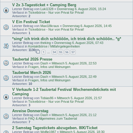
V 2x 3-Tagesticket + Camping Berg
Letzter Beitrag von
Luki1328
«
Donnerstag 6. August 2026, 15:24
Verfasst in
Ticketbörse - Nur von Privat für Privat!
Antworten:
2
V Ein Festival Ticket
Letzter Beitrag von
Maxi18kraus
«
Donnerstag 6. August 2026, 14:45
Verfasst in
Ticketbörse - Nur von Privat für Privat!
Antworten:
1
*sing* ich trink dich schöööön, ich trink dich schööön.. *g*
Letzter Beitrag von
theking
«
Donnerstag 6. August 2026, 07:43
Verfasst in
Kontaktbörse / Mitfahrgelegenheiten
Antworten:
1130
1
54
55
56
57
…
Taubertal 2026 Presse
Letzter Beitrag von
Dash
«
Mittwoch 5. August 2026, 22:53
Verfasst in
Fragen, Infos und Meinungen
Taubertal Merch 2026
Letzter Beitrag von
Dash
«
Mittwoch 5. August 2026, 22:49
Verfasst in
Fragen, Infos und Meinungen
Antworten:
10
V Verkaufe 1-2 Taubertal Festival Wochenendetickets mit
Camping
Letzter Beitrag von
Tobias86
«
Mittwoch 5. August 2026, 21:57
Verfasst in
Ticketbörse - Nur von Privat für Privat!
Antworten:
3
Anreise Donnerstag
Letzter Beitrag von
Dash
«
Mittwoch 5. August 2026, 21:12
Verfasst in
FAQ & Allgemeines zum Taubertal
Antworten:
7
2 Samstag Tagestickets abzugeben. 80€/Ticket
Letzter Beitrag von
Wolfie1987
«
Mittwoch 5. August 2026, 18:30