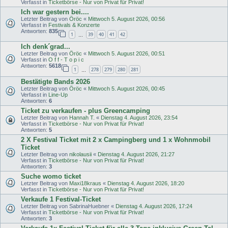
Verfasst in
Ticketbörse - Nur von Privat für Privat!
Ich war gestern bei....
Letzter Beitrag von
Öröc
«
Mittwoch 5. August 2026, 00:56
Verfasst in
Festivals & Konzerte
Antworten:
835
1
39
40
41
42
…
Ich denk´grad...
Letzter Beitrag von
Öröc
«
Mittwoch 5. August 2026, 00:51
Verfasst in
O f f - T o p i c
Antworten:
5618
1
278
279
280
281
…
Bestätigte Bands 2026
Letzter Beitrag von
Öröc
«
Mittwoch 5. August 2026, 00:45
Verfasst in
Line-Up
Antworten:
6
Ticket zu verkaufen - plus Greencamping
Letzter Beitrag von
Hannah T.
«
Dienstag 4. August 2026, 23:54
Verfasst in
Ticketbörse - Nur von Privat für Privat!
Antworten:
5
2 X Festival Ticket mit 2 x Campingberg und 1 x Wohnmobil
Ticket
Letzter Beitrag von
nikolausii
«
Dienstag 4. August 2026, 21:27
Verfasst in
Ticketbörse - Nur von Privat für Privat!
Antworten:
3
Suche womo ticket
Letzter Beitrag von
Maxi18kraus
«
Dienstag 4. August 2026, 18:20
Verfasst in
Ticketbörse - Nur von Privat für Privat!
Verkaufe 1 Festival-Ticket
Letzter Beitrag von
SabrinaHuebner
«
Dienstag 4. August 2026, 17:24
Verfasst in
Ticketbörse - Nur von Privat für Privat!
Antworten:
3