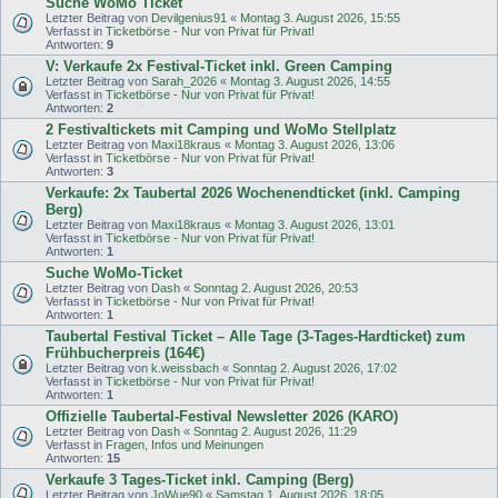
Suche WoMo Ticket
Letzter Beitrag von
Devilgenius91
«
Montag 3. August 2026, 15:55
Verfasst in
Ticketbörse - Nur von Privat für Privat!
Antworten:
9
V: Verkaufe 2x Festival-Ticket inkl. Green Camping
Letzter Beitrag von
Sarah_2026
«
Montag 3. August 2026, 14:55
Verfasst in
Ticketbörse - Nur von Privat für Privat!
Antworten:
2
2 Festivaltickets mit Camping und WoMo Stellplatz
Letzter Beitrag von
Maxi18kraus
«
Montag 3. August 2026, 13:06
Verfasst in
Ticketbörse - Nur von Privat für Privat!
Antworten:
3
Verkaufe: 2x Taubertal 2026 Wochenendticket (inkl. Camping
Berg)
Letzter Beitrag von
Maxi18kraus
«
Montag 3. August 2026, 13:01
Verfasst in
Ticketbörse - Nur von Privat für Privat!
Antworten:
1
Suche WoMo-Ticket
Letzter Beitrag von
Dash
«
Sonntag 2. August 2026, 20:53
Verfasst in
Ticketbörse - Nur von Privat für Privat!
Antworten:
1
Taubertal Festival Ticket – Alle Tage (3-Tages-Hardticket) zum
Frühbucherpreis (164€)
Letzter Beitrag von
k.weissbach
«
Sonntag 2. August 2026, 17:02
Verfasst in
Ticketbörse - Nur von Privat für Privat!
Antworten:
1
Offizielle Taubertal-Festival Newsletter 2026 (KARO)
Letzter Beitrag von
Dash
«
Sonntag 2. August 2026, 11:29
Verfasst in
Fragen, Infos und Meinungen
Antworten:
15
Verkaufe 3 Tages-Ticket inkl. Camping (Berg)
Letzter Beitrag von
JoWue90
«
Samstag 1. August 2026, 18:05