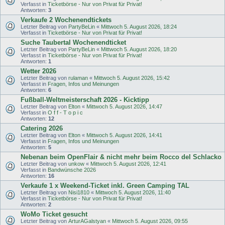
Verfasst in
Ticketbörse - Nur von Privat für Privat!
Antworten:
3
Verkaufe 2 Wochenendtickets
Letzter Beitrag von
PartyBeLin
«
Mittwoch 5. August 2026, 18:24
Verfasst in
Ticketbörse - Nur von Privat für Privat!
Suche Taubertal Wochenendticket
Letzter Beitrag von
PartyBeLin
«
Mittwoch 5. August 2026, 18:20
Verfasst in
Ticketbörse - Nur von Privat für Privat!
Antworten:
1
Wetter 2026
Letzter Beitrag von
rulaman
«
Mittwoch 5. August 2026, 15:42
Verfasst in
Fragen, Infos und Meinungen
Antworten:
6
Fußball-Weltmeisterschaft 2026 - Kicktipp
Letzter Beitrag von
Elton
«
Mittwoch 5. August 2026, 14:47
Verfasst in
O f f - T o p i c
Antworten:
12
Catering 2026
Letzter Beitrag von
Elton
«
Mittwoch 5. August 2026, 14:41
Verfasst in
Fragen, Infos und Meinungen
Antworten:
5
Nebenan beim OpenFlair & nicht mehr beim Rocco del Schlacko
Letzter Beitrag von
unkow
«
Mittwoch 5. August 2026, 12:41
Verfasst in
Bandwünsche 2026
Antworten:
16
Verkaufe 1 x Weekend-Ticket inkl. Green Camping TAL
Letzter Beitrag von
Nisi1810
«
Mittwoch 5. August 2026, 11:40
Verfasst in
Ticketbörse - Nur von Privat für Privat!
Antworten:
2
WoMo Ticket gesucht
Letzter Beitrag von
ArturAGalstyan
«
Mittwoch 5. August 2026, 09:55