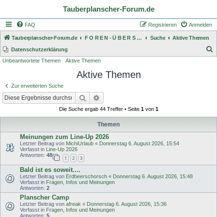
Tauberplanscher-Forum.de
FAQ
Registrieren
Anmelden
Tauberplanscher-Forum.de
F O R E N - Ü B E R S I C H T
Suche
Aktive Themen
S
Datenschutzerklärung
Unbeantwortete Themen
Aktive Themen
u
Aktive Themen
c
h
Zur erweiterten Suche
e
Suche
Erweiterte Suche
Die Suche ergab 44 Treffer • Seite
1
von
1
Themen
Meinungen zum Line-Up 2026
Letzter Beitrag von
MichiUrlaub
«
Donnerstag 6. August 2026, 15:54
Verfasst in
Line-Up 2026
Antworten:
48
1
2
3
Bald ist es soweit....
Letzter Beitrag von
Erdbeerschorsch
«
Donnerstag 6. August 2026, 15:48
Verfasst in
Fragen, Infos und Meinungen
Antworten:
2
Planscher Camp
Letzter Beitrag von
afreak
«
Donnerstag 6. August 2026, 15:36
Verfasst in
Fragen, Infos und Meinungen
Antworten:
5