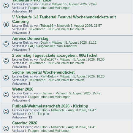
Taubertal Merch 2026
Letzter Beitrag von
Dash
«
Mittwoch 5. August 2026, 22:49
Verfasst in
Fragen, Infos und Meinungen
Antworten:
10
V Verkaufe 1-2 Taubertal Festival Wochenendetickets mit
Camping
Letzter Beitrag von
Tobias86
«
Mittwoch 5. August 2026, 21:57
Verfasst in
Ticketbörse - Nur von Privat für Privat!
Antworten:
3
Anreise Donnerstag
Letzter Beitrag von
Dash
«
Mittwoch 5. August 2026, 21:12
Verfasst in
FAQ & Allgemeines zum Taubertal
Antworten:
7
2 Samstag Tagestickets abzugeben. 80€/Ticket
Letzter Beitrag von
Wolfie1987
«
Mittwoch 5. August 2026, 18:30
Verfasst in
Ticketbörse - Nur von Privat für Privat!
Antworten:
3
Suche Taubertal Wochenendticket
Letzter Beitrag von
PartyBeLin
«
Mittwoch 5. August 2026, 18:20
Verfasst in
Ticketbörse - Nur von Privat für Privat!
Antworten:
1
Wetter 2026
Letzter Beitrag von
rulaman
«
Mittwoch 5. August 2026, 15:42
Verfasst in
Fragen, Infos und Meinungen
Antworten:
6
Fußball-Weltmeisterschaft 2026 - Kicktipp
Letzter Beitrag von
Elton
«
Mittwoch 5. August 2026, 14:47
Verfasst in
O f f - T o p i c
Antworten:
12
Catering 2026
Letzter Beitrag von
Elton
«
Mittwoch 5. August 2026, 14:41
Verfasst in
Fragen, Infos und Meinungen