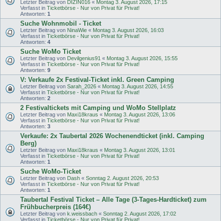
Letzter Beitrag von
DIZIN016
«
Montag 3. August 2026, 17:15
Verfasst in
Ticketbörse - Nur von Privat für Privat!
Antworten:
1
Suche Wohnmobil - Ticket
Letzter Beitrag von
NinaWie
«
Montag 3. August 2026, 16:03
Verfasst in
Ticketbörse - Nur von Privat für Privat!
Antworten:
4
Suche WoMo Ticket
Letzter Beitrag von
Devilgenius91
«
Montag 3. August 2026, 15:55
Verfasst in
Ticketbörse - Nur von Privat für Privat!
Antworten:
9
V: Verkaufe 2x Festival-Ticket inkl. Green Camping
Letzter Beitrag von
Sarah_2026
«
Montag 3. August 2026, 14:55
Verfasst in
Ticketbörse - Nur von Privat für Privat!
Antworten:
2
2 Festivaltickets mit Camping und WoMo Stellplatz
Letzter Beitrag von
Maxi18kraus
«
Montag 3. August 2026, 13:06
Verfasst in
Ticketbörse - Nur von Privat für Privat!
Antworten:
3
Verkaufe: 2x Taubertal 2026 Wochenendticket (inkl. Camping
Berg)
Letzter Beitrag von
Maxi18kraus
«
Montag 3. August 2026, 13:01
Verfasst in
Ticketbörse - Nur von Privat für Privat!
Antworten:
1
Suche WoMo-Ticket
Letzter Beitrag von
Dash
«
Sonntag 2. August 2026, 20:53
Verfasst in
Ticketbörse - Nur von Privat für Privat!
Antworten:
1
Taubertal Festival Ticket – Alle Tage (3-Tages-Hardticket) zum
Frühbucherpreis (164€)
Letzter Beitrag von
k.weissbach
«
Sonntag 2. August 2026, 17:02
Verfasst in
Ticketbörse - Nur von Privat für Privat!