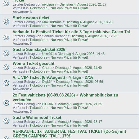
Ticket
Letzter Beitrag von
nikolausii
«
Dienstag 4. August 2026, 21:27
Verfasst in
Ticketbörse - Nur von Privat für Privat!
Antworten:
3
Suche womo ticket
Letzter Beitrag von
Maxi18kraus
«
Dienstag 4. August 2026, 18:20
Verfasst in
Ticketbörse - Nur von Privat für Privat!
Verkaufe 1x Festival Ticket für alle 3 Tage inklusive Green Tal
Letzter Beitrag von
SabrinaHuebner
«
Dienstag 4. August 2026, 17:23
Verfasst in
Ticketbörse - Nur von Privat für Privat!
Antworten:
3
Suche Samstagsticket 2026
Letzter Beitrag von
Urnl991
«
Dienstag 4. August 2026, 14:43
Verfasst in
Ticketbörse - Nur von Privat für Privat!
Womo Ticket gesucht
Letzter Beitrag von
Charo
«
Dienstag 4. August 2026, 11:40
Verfasst in
Ticketbörse - Nur von Privat für Privat!
V: 1 VIP-Ticket (6-9.August) - 4 Tage - 275€
Letzter Beitrag von
Digit14
«
Dienstag 4. August 2026, 06:56
Verfasst in
Ticketbörse - Nur von Privat für Privat!
Antworten:
2
2x Festivaltickets (06-09.08.2026) + Wohnmobilticket zu
verkaufen
Letzter Beitrag von
FiDi307
«
Montag 3. August 2026, 21:35
Verfasst in
Ticketbörse - Nur von Privat für Privat!
Antworten:
3
Suche Wohnmobil-Ticket
Letzter Beitrag von
Stefank
«
Montag 3. August 2026, 18:17
Verfasst in
Ticketbörse - Nur von Privat für Privat!
VERKAUFE: 1x TAUBERTAL FESTIVAL TICKET (Do-So) mit
GREEN CAMPING "TAL", 179€