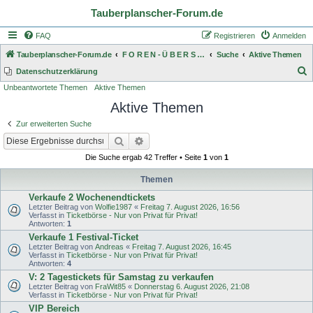
Tauberplanscher-Forum.de
FAQ
Registrieren
Anmelden
Tauberplanscher-Forum.de
F O R E N - Ü B E R S I C H T
Suche
Aktive Themen
S
Datenschutzerklärung
Unbeantwortete Themen
Aktive Themen
u
Aktive Themen
c
h
Zur erweiterten Suche
e
Suche
Erweiterte Suche
Die Suche ergab 42 Treffer • Seite
1
von
1
Themen
Verkaufe 2 Wochenendtickets
Letzter Beitrag von
Wolfie1987
«
Freitag 7. August 2026, 16:56
Verfasst in
Ticketbörse - Nur von Privat für Privat!
Antworten:
1
Verkaufe 1 Festival-Ticket
Letzter Beitrag von
Andreas
«
Freitag 7. August 2026, 16:45
Verfasst in
Ticketbörse - Nur von Privat für Privat!
Antworten:
4
V: 2 Tagestickets für Samstag zu verkaufen
Letzter Beitrag von
FraWit85
«
Donnerstag 6. August 2026, 21:08
Verfasst in
Ticketbörse - Nur von Privat für Privat!
VIP Bereich