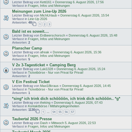
Letzter Beitrag von
Ketti161
«
Donnerstag 6. August 2026, 17:56
Verfasst in
Fragen, Infos und Meinungen
Meinungen zum Line-Up 2026
Letzter Beitrag von
MichiUrlaub
«
Donnerstag 6. August 2026, 15:54
Verfasst in
Line-Up 2026
Antworten:
48
1
2
3
Bald ist es soweit....
Letzter Beitrag von
Erdbeerschorsch
«
Donnerstag 6. August 2026, 15:48
Verfasst in
Fragen, Infos und Meinungen
Antworten:
2
Planscher Camp
Letzter Beitrag von
afreak
«
Donnerstag 6. August 2026, 15:36
Verfasst in
Fragen, Infos und Meinungen
Antworten:
5
V 2x 3-Tagesticket + Camping Berg
Letzter Beitrag von
Luki1328
«
Donnerstag 6. August 2026, 15:24
Verfasst in
Ticketbörse - Nur von Privat für Privat!
Antworten:
2
V Ein Festival Ticket
Letzter Beitrag von
Maxi18kraus
«
Donnerstag 6. August 2026, 14:45
Verfasst in
Ticketbörse - Nur von Privat für Privat!
Antworten:
1
*sing* ich trink dich schöööön, ich trink dich schööön.. *g*
Letzter Beitrag von
theking
«
Donnerstag 6. August 2026, 07:43
Verfasst in
Kontaktbörse / Mitfahrgelegenheiten
Antworten:
1130
1
54
55
56
57
…
Taubertal 2026 Presse
Letzter Beitrag von
Dash
«
Mittwoch 5. August 2026, 22:53
Verfasst in
Fragen, Infos und Meinungen