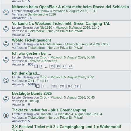
Antworten:
5
Nebenan beim OpenFlair & nicht mehr beim Rocco del Schlacko
Letzter Beitrag von
unkow
«
Mittwoch 5. August 2026, 12:41
Verfasst in
Bandwünsche 2026
Antworten:
16
Verkaufe 1 x Weekend-Ticket inkl. Green Camping TAL
Letzter Beitrag von
Nisi1810
«
Mittwoch 5. August 2026, 11:40
Verfasst in
Ticketbörse - Nur von Privat für Privat!
Antworten:
2
WoMo Ticket gesucht
Letzter Beitrag von
ArturAGalstyan
«
Mittwoch 5. August 2026, 09:55
Verfasst in
Ticketbörse - Nur von Privat für Privat!
Ich war gestern bei....
Letzter Beitrag von
Öröc
«
Mittwoch 5. August 2026, 00:56
Verfasst in
Festivals & Konzerte
Antworten:
835
1
39
40
41
42
…
Ich denk´grad...
Letzter Beitrag von
Öröc
«
Mittwoch 5. August 2026, 00:51
Verfasst in
O f f - T o p i c
Antworten:
5618
1
278
279
280
281
…
Bestätigte Bands 2026
Letzter Beitrag von
Öröc
«
Mittwoch 5. August 2026, 00:45
Verfasst in
Line-Up
Antworten:
6
Ticket zu verkaufen - plus Greencamping
Letzter Beitrag von
Hannah T.
«
Dienstag 4. August 2026, 23:54
Verfasst in
Ticketbörse - Nur von Privat für Privat!
Antworten:
5
2 X Festival Ticket mit 2 x Campingberg und 1 x Wohnmobil