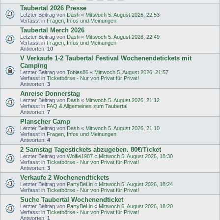
Taubertal 2026 Presse
Letzter Beitrag von
Dash
«
Mittwoch 5. August 2026, 22:53
Verfasst in
Fragen, Infos und Meinungen
Taubertal Merch 2026
Letzter Beitrag von
Dash
«
Mittwoch 5. August 2026, 22:49
Verfasst in
Fragen, Infos und Meinungen
Antworten:
10
V Verkaufe 1-2 Taubertal Festival Wochenendetickets mit
Camping
Letzter Beitrag von
Tobias86
«
Mittwoch 5. August 2026, 21:57
Verfasst in
Ticketbörse - Nur von Privat für Privat!
Antworten:
3
Anreise Donnerstag
Letzter Beitrag von
Dash
«
Mittwoch 5. August 2026, 21:12
Verfasst in
FAQ & Allgemeines zum Taubertal
Antworten:
7
Planscher Camp
Letzter Beitrag von
Dash
«
Mittwoch 5. August 2026, 21:10
Verfasst in
Fragen, Infos und Meinungen
Antworten:
4
2 Samstag Tagestickets abzugeben. 80€/Ticket
Letzter Beitrag von
Wolfie1987
«
Mittwoch 5. August 2026, 18:30
Verfasst in
Ticketbörse - Nur von Privat für Privat!
Antworten:
3
Verkaufe 2 Wochenendtickets
Letzter Beitrag von
PartyBeLin
«
Mittwoch 5. August 2026, 18:24
Verfasst in
Ticketbörse - Nur von Privat für Privat!
Suche Taubertal Wochenendticket
Letzter Beitrag von
PartyBeLin
«
Mittwoch 5. August 2026, 18:20
Verfasst in
Ticketbörse - Nur von Privat für Privat!
Antworten:
1