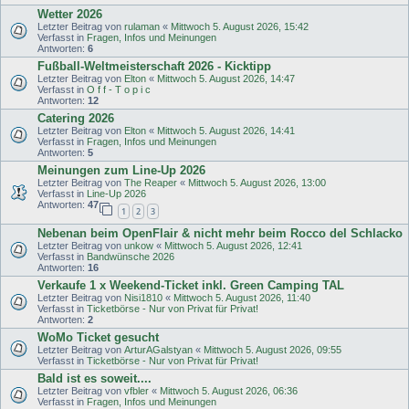
Wetter 2026
Letzter Beitrag von
rulaman
«
Mittwoch 5. August 2026, 15:42
Verfasst in
Fragen, Infos und Meinungen
Antworten:
6
Fußball-Weltmeisterschaft 2026 - Kicktipp
Letzter Beitrag von
Elton
«
Mittwoch 5. August 2026, 14:47
Verfasst in
O f f - T o p i c
Antworten:
12
Catering 2026
Letzter Beitrag von
Elton
«
Mittwoch 5. August 2026, 14:41
Verfasst in
Fragen, Infos und Meinungen
Antworten:
5
Meinungen zum Line-Up 2026
Letzter Beitrag von
The Reaper
«
Mittwoch 5. August 2026, 13:00
Verfasst in
Line-Up 2026
Antworten:
47
1
2
3
Nebenan beim OpenFlair & nicht mehr beim Rocco del Schlacko
Letzter Beitrag von
unkow
«
Mittwoch 5. August 2026, 12:41
Verfasst in
Bandwünsche 2026
Antworten:
16
Verkaufe 1 x Weekend-Ticket inkl. Green Camping TAL
Letzter Beitrag von
Nisi1810
«
Mittwoch 5. August 2026, 11:40
Verfasst in
Ticketbörse - Nur von Privat für Privat!
Antworten:
2
WoMo Ticket gesucht
Letzter Beitrag von
ArturAGalstyan
«
Mittwoch 5. August 2026, 09:55
Verfasst in
Ticketbörse - Nur von Privat für Privat!
Bald ist es soweit....
Letzter Beitrag von
vfbler
«
Mittwoch 5. August 2026, 06:36
Verfasst in
Fragen, Infos und Meinungen