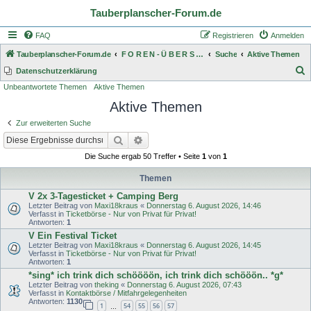
Tauberplanscher-Forum.de
FAQ
Registrieren
Anmelden
Tauberplanscher-Forum.de
F O R E N - Ü B E R S I C H T
Suche
Aktive Themen
S
Datenschutzerklärung
Unbeantwortete Themen
Aktive Themen
u
Aktive Themen
c
h
Zur erweiterten Suche
e
Suche
Erweiterte Suche
Die Suche ergab 50 Treffer • Seite
1
von
1
Themen
V 2x 3-Tagesticket + Camping Berg
Letzter Beitrag von
Maxi18kraus
«
Donnerstag 6. August 2026, 14:46
Verfasst in
Ticketbörse - Nur von Privat für Privat!
Antworten:
1
V Ein Festival Ticket
Letzter Beitrag von
Maxi18kraus
«
Donnerstag 6. August 2026, 14:45
Verfasst in
Ticketbörse - Nur von Privat für Privat!
Antworten:
1
*sing* ich trink dich schöööön, ich trink dich schööön.. *g*
Letzter Beitrag von
theking
«
Donnerstag 6. August 2026, 07:43
Verfasst in
Kontaktbörse / Mitfahrgelegenheiten
Antworten:
1130
1
54
55
56
57
…