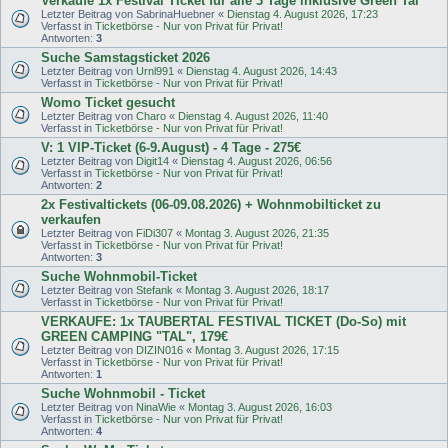
Verkaufe 1x Festival Ticket für alle 3 Tage inklusive Green Tal
Letzter Beitrag von
SabrinaHuebner
«
Dienstag 4. August 2026, 17:23
Verfasst in
Ticketbörse - Nur von Privat für Privat!
Antworten:
3
Suche Samstagsticket 2026
Letzter Beitrag von
Urnl991
«
Dienstag 4. August 2026, 14:43
Verfasst in
Ticketbörse - Nur von Privat für Privat!
Womo Ticket gesucht
Letzter Beitrag von
Charo
«
Dienstag 4. August 2026, 11:40
Verfasst in
Ticketbörse - Nur von Privat für Privat!
V: 1 VIP-Ticket (6-9.August) - 4 Tage - 275€
Letzter Beitrag von
Digit14
«
Dienstag 4. August 2026, 06:56
Verfasst in
Ticketbörse - Nur von Privat für Privat!
Antworten:
2
2x Festivaltickets (06-09.08.2026) + Wohnmobilticket zu
verkaufen
Letzter Beitrag von
FiDi307
«
Montag 3. August 2026, 21:35
Verfasst in
Ticketbörse - Nur von Privat für Privat!
Antworten:
3
Suche Wohnmobil-Ticket
Letzter Beitrag von
Stefank
«
Montag 3. August 2026, 18:17
Verfasst in
Ticketbörse - Nur von Privat für Privat!
VERKAUFE: 1x TAUBERTAL FESTIVAL TICKET (Do-So) mit
GREEN CAMPING "TAL", 179€
Letzter Beitrag von
DIZIN016
«
Montag 3. August 2026, 17:15
Verfasst in
Ticketbörse - Nur von Privat für Privat!
Antworten:
1
Suche Wohnmobil - Ticket
Letzter Beitrag von
NinaWie
«
Montag 3. August 2026, 16:03
Verfasst in
Ticketbörse - Nur von Privat für Privat!
Antworten:
4