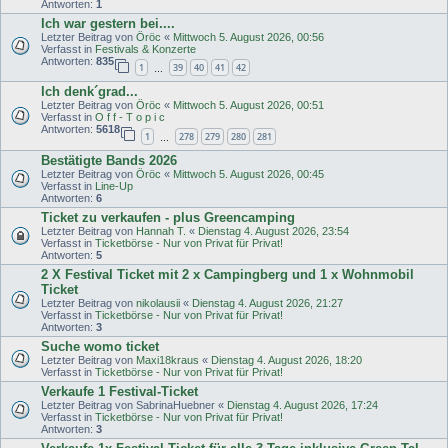
Antworten:
1
Ich war gestern bei....
Letzter Beitrag von
Öröc
«
Mittwoch 5. August 2026, 00:56
Verfasst in
Festivals & Konzerte
Antworten:
835
1
39
40
41
42
…
Ich denk´grad...
Letzter Beitrag von
Öröc
«
Mittwoch 5. August 2026, 00:51
Verfasst in
O f f - T o p i c
Antworten:
5618
1
278
279
280
281
…
Bestätigte Bands 2026
Letzter Beitrag von
Öröc
«
Mittwoch 5. August 2026, 00:45
Verfasst in
Line-Up
Antworten:
6
Ticket zu verkaufen - plus Greencamping
Letzter Beitrag von
Hannah T.
«
Dienstag 4. August 2026, 23:54
Verfasst in
Ticketbörse - Nur von Privat für Privat!
Antworten:
5
2 X Festival Ticket mit 2 x Campingberg und 1 x Wohnmobil
Ticket
Letzter Beitrag von
nikolausii
«
Dienstag 4. August 2026, 21:27
Verfasst in
Ticketbörse - Nur von Privat für Privat!
Antworten:
3
Suche womo ticket
Letzter Beitrag von
Maxi18kraus
«
Dienstag 4. August 2026, 18:20
Verfasst in
Ticketbörse - Nur von Privat für Privat!
Verkaufe 1 Festival-Ticket
Letzter Beitrag von
SabrinaHuebner
«
Dienstag 4. August 2026, 17:24
Verfasst in
Ticketbörse - Nur von Privat für Privat!
Antworten:
3