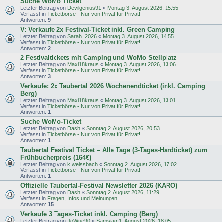
Suche WoMo Ticket
Letzter Beitrag von
Devilgenius91
«
Montag 3. August 2026, 15:55
Verfasst in
Ticketbörse - Nur von Privat für Privat!
Antworten:
9
V: Verkaufe 2x Festival-Ticket inkl. Green Camping
Letzter Beitrag von
Sarah_2026
«
Montag 3. August 2026, 14:55
Verfasst in
Ticketbörse - Nur von Privat für Privat!
Antworten:
2
2 Festivaltickets mit Camping und WoMo Stellplatz
Letzter Beitrag von
Maxi18kraus
«
Montag 3. August 2026, 13:06
Verfasst in
Ticketbörse - Nur von Privat für Privat!
Antworten:
3
Verkaufe: 2x Taubertal 2026 Wochenendticket (inkl. Camping
Berg)
Letzter Beitrag von
Maxi18kraus
«
Montag 3. August 2026, 13:01
Verfasst in
Ticketbörse - Nur von Privat für Privat!
Antworten:
1
Suche WoMo-Ticket
Letzter Beitrag von
Dash
«
Sonntag 2. August 2026, 20:53
Verfasst in
Ticketbörse - Nur von Privat für Privat!
Antworten:
1
Taubertal Festival Ticket – Alle Tage (3-Tages-Hardticket) zum
Frühbucherpreis (164€)
Letzter Beitrag von
k.weissbach
«
Sonntag 2. August 2026, 17:02
Verfasst in
Ticketbörse - Nur von Privat für Privat!
Antworten:
1
Offizielle Taubertal-Festival Newsletter 2026 (KARO)
Letzter Beitrag von
Dash
«
Sonntag 2. August 2026, 11:29
Verfasst in
Fragen, Infos und Meinungen
Antworten:
15
Verkaufe 3 Tages-Ticket inkl. Camping (Berg)
Letzter Beitrag von
JoWue90
«
Samstag 1. August 2026, 18:05