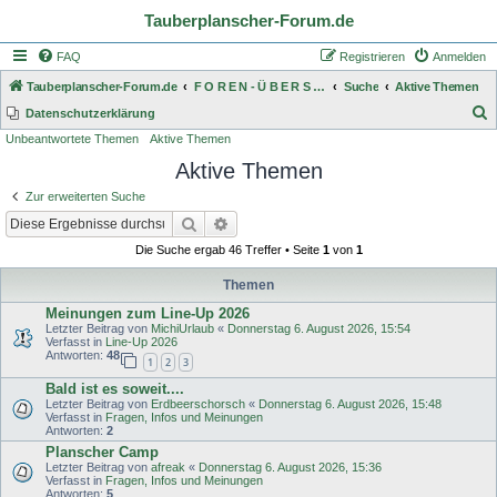
Tauberplanscher-Forum.de
FAQ
Registrieren
Anmelden
Tauberplanscher-Forum.de
F O R E N - Ü B E R S I C H T
Suche
Aktive Themen
S
Datenschutzerklärung
Unbeantwortete Themen
Aktive Themen
u
Aktive Themen
c
h
Zur erweiterten Suche
e
Suche
Erweiterte Suche
Die Suche ergab 46 Treffer • Seite
1
von
1
Themen
Meinungen zum Line-Up 2026
Letzter Beitrag von
MichiUrlaub
«
Donnerstag 6. August 2026, 15:54
Verfasst in
Line-Up 2026
Antworten:
48
1
2
3
Bald ist es soweit....
Letzter Beitrag von
Erdbeerschorsch
«
Donnerstag 6. August 2026, 15:48
Verfasst in
Fragen, Infos und Meinungen
Antworten:
2
Planscher Camp
Letzter Beitrag von
afreak
«
Donnerstag 6. August 2026, 15:36
Verfasst in
Fragen, Infos und Meinungen
Antworten:
5