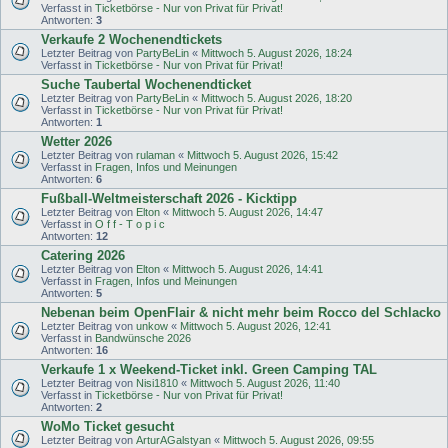
Verfasst in
Ticketbörse - Nur von Privat für Privat!
Antworten:
3
Verkaufe 2 Wochenendtickets
Letzter Beitrag von
PartyBeLin
«
Mittwoch 5. August 2026, 18:24
Verfasst in
Ticketbörse - Nur von Privat für Privat!
Suche Taubertal Wochenendticket
Letzter Beitrag von
PartyBeLin
«
Mittwoch 5. August 2026, 18:20
Verfasst in
Ticketbörse - Nur von Privat für Privat!
Antworten:
1
Wetter 2026
Letzter Beitrag von
rulaman
«
Mittwoch 5. August 2026, 15:42
Verfasst in
Fragen, Infos und Meinungen
Antworten:
6
Fußball-Weltmeisterschaft 2026 - Kicktipp
Letzter Beitrag von
Elton
«
Mittwoch 5. August 2026, 14:47
Verfasst in
O f f - T o p i c
Antworten:
12
Catering 2026
Letzter Beitrag von
Elton
«
Mittwoch 5. August 2026, 14:41
Verfasst in
Fragen, Infos und Meinungen
Antworten:
5
Nebenan beim OpenFlair & nicht mehr beim Rocco del Schlacko
Letzter Beitrag von
unkow
«
Mittwoch 5. August 2026, 12:41
Verfasst in
Bandwünsche 2026
Antworten:
16
Verkaufe 1 x Weekend-Ticket inkl. Green Camping TAL
Letzter Beitrag von
Nisi1810
«
Mittwoch 5. August 2026, 11:40
Verfasst in
Ticketbörse - Nur von Privat für Privat!
Antworten:
2
WoMo Ticket gesucht
Letzter Beitrag von
ArturAGalstyan
«
Mittwoch 5. August 2026, 09:55