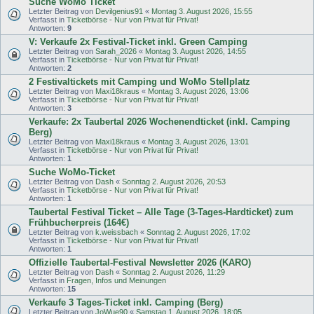
Suche WoMo Ticket
Letzter Beitrag von
Devilgenius91
«
Montag 3. August 2026, 15:55
Verfasst in
Ticketbörse - Nur von Privat für Privat!
Antworten:
9
V: Verkaufe 2x Festival-Ticket inkl. Green Camping
Letzter Beitrag von
Sarah_2026
«
Montag 3. August 2026, 14:55
Verfasst in
Ticketbörse - Nur von Privat für Privat!
Antworten:
2
2 Festivaltickets mit Camping und WoMo Stellplatz
Letzter Beitrag von
Maxi18kraus
«
Montag 3. August 2026, 13:06
Verfasst in
Ticketbörse - Nur von Privat für Privat!
Antworten:
3
Verkaufe: 2x Taubertal 2026 Wochenendticket (inkl. Camping
Berg)
Letzter Beitrag von
Maxi18kraus
«
Montag 3. August 2026, 13:01
Verfasst in
Ticketbörse - Nur von Privat für Privat!
Antworten:
1
Suche WoMo-Ticket
Letzter Beitrag von
Dash
«
Sonntag 2. August 2026, 20:53
Verfasst in
Ticketbörse - Nur von Privat für Privat!
Antworten:
1
Taubertal Festival Ticket – Alle Tage (3-Tages-Hardticket) zum
Frühbucherpreis (164€)
Letzter Beitrag von
k.weissbach
«
Sonntag 2. August 2026, 17:02
Verfasst in
Ticketbörse - Nur von Privat für Privat!
Antworten:
1
Offizielle Taubertal-Festival Newsletter 2026 (KARO)
Letzter Beitrag von
Dash
«
Sonntag 2. August 2026, 11:29
Verfasst in
Fragen, Infos und Meinungen
Antworten:
15
Verkaufe 3 Tages-Ticket inkl. Camping (Berg)
Letzter Beitrag von
JoWue90
«
Samstag 1. August 2026, 18:05