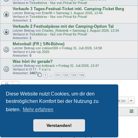
Verfasst in
Ticketbörse - Nur von Privat für Privat!
Verkaufe 3 Tages-Festival-Ticket inkl. Camping-Ticket Berg
Letzter Beitrag von
Ente96
«
Samstag 1. August 2026, 13:44
Verfasst in
Ticketbörse - Nur von Privat für Privat!
Antworten:
1
Verkaufe 2 Festivalpässe mit der Camping-Option Tal
Letzter Beitrag von
Charles_Robotnik
«
Samstag 1. August 2026, 13:34
Verfasst in
Ticketbörse - Nur von Privat für Privat!
Antworten:
1
Melonball (FR | SfN-Bühne)
Letzter Beitrag von
zokker000
«
Freitag 31. Juli 2026, 14:58
Verfasst in
Line-Up 2026
Antworten:
5
Was hört ihr gerade?
Letzter Beitrag von
kottsack
«
Freitag 31. Juli 2026, 13:47
Verfasst in
O f f - T o p i c
Antworten:
3467
1
171
172
173
174
…
Die Suche ergab 46 Treffer • Seite
1
von
1
Diese Website nutzt Cookies, um dir den
Gehe zu
bestmöglichen Komfort bei der Nutzung zu
bieten.
Mehr erfahren
Tauberplanscher-Forum.de
F O R E N - Ü B E R S I C H T
Style developer by
Zuma Portal
,
Verstanden!
Powered by
phpBB
® Forum Software © phpBB Limited
Deutsche Übersetzung durch
phpBB.de
Datenschutz
|
Nutzungsbedingungen