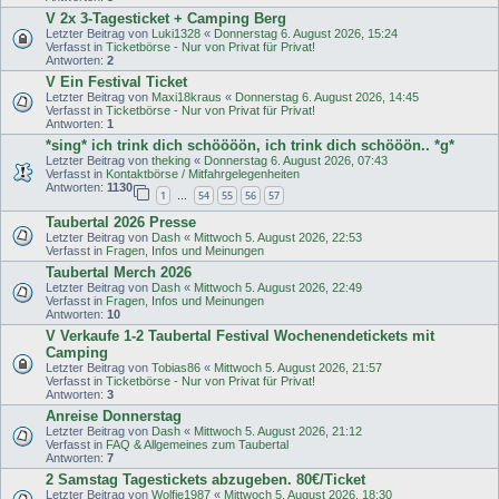
V 2x 3-Tagesticket + Camping Berg
Letzter Beitrag von
Luki1328
«
Donnerstag 6. August 2026, 15:24
Verfasst in
Ticketbörse - Nur von Privat für Privat!
Antworten:
2
V Ein Festival Ticket
Letzter Beitrag von
Maxi18kraus
«
Donnerstag 6. August 2026, 14:45
Verfasst in
Ticketbörse - Nur von Privat für Privat!
Antworten:
1
*sing* ich trink dich schöööön, ich trink dich schööön.. *g*
Letzter Beitrag von
theking
«
Donnerstag 6. August 2026, 07:43
Verfasst in
Kontaktbörse / Mitfahrgelegenheiten
Antworten:
1130
1
54
55
56
57
…
Taubertal 2026 Presse
Letzter Beitrag von
Dash
«
Mittwoch 5. August 2026, 22:53
Verfasst in
Fragen, Infos und Meinungen
Taubertal Merch 2026
Letzter Beitrag von
Dash
«
Mittwoch 5. August 2026, 22:49
Verfasst in
Fragen, Infos und Meinungen
Antworten:
10
V Verkaufe 1-2 Taubertal Festival Wochenendetickets mit
Camping
Letzter Beitrag von
Tobias86
«
Mittwoch 5. August 2026, 21:57
Verfasst in
Ticketbörse - Nur von Privat für Privat!
Antworten:
3
Anreise Donnerstag
Letzter Beitrag von
Dash
«
Mittwoch 5. August 2026, 21:12
Verfasst in
FAQ & Allgemeines zum Taubertal
Antworten:
7
2 Samstag Tagestickets abzugeben. 80€/Ticket
Letzter Beitrag von
Wolfie1987
«
Mittwoch 5. August 2026, 18:30