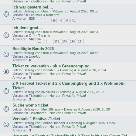
Verfasst in
Ticketbörse - Nur von Privat für Privat!
Ich war gestern bei....
Letzter Beitrag von
Öröc
«
Mittwoch 5. August 2026, 00:56
Verfasst in
Festivals & Konzerte
Antworten:
835
1
39
40
41
42
…
Ich denk´grad...
Letzter Beitrag von
Öröc
«
Mittwoch 5. August 2026, 00:51
Verfasst in
O f f - T o p i c
Antworten:
5618
1
278
279
280
281
…
Bestätigte Bands 2026
Letzter Beitrag von
Öröc
«
Mittwoch 5. August 2026, 00:45
Verfasst in
Line-Up
Antworten:
6
Ticket zu verkaufen - plus Greencamping
Letzter Beitrag von
Hannah T.
«
Dienstag 4. August 2026, 23:54
Verfasst in
Ticketbörse - Nur von Privat für Privat!
Antworten:
5
2 X Festival Ticket mit 2 x Campingberg und 1 x Wohnmobil
Ticket
Letzter Beitrag von
nikolausii
«
Dienstag 4. August 2026, 21:27
Verfasst in
Ticketbörse - Nur von Privat für Privat!
Antworten:
3
Suche womo ticket
Letzter Beitrag von
Maxi18kraus
«
Dienstag 4. August 2026, 18:20
Verfasst in
Ticketbörse - Nur von Privat für Privat!
Verkaufe 1 Festival-Ticket
Letzter Beitrag von
SabrinaHuebner
«
Dienstag 4. August 2026, 17:24
Verfasst in
Ticketbörse - Nur von Privat für Privat!
Antworten:
3