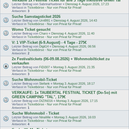
Verkaufe 1x Festival Ticket für alle 3 Tage inklusive Green Tal
Letzter Beitrag von
SabrinaHuebner
«
Dienstag 4. August 2026, 17:23
Verfasst in
Ticketbörse - Nur von Privat für Privat!
Antworten:
3
Suche Samstagsticket 2026
Letzter Beitrag von
Urnl991
«
Dienstag 4. August 2026, 14:43
Verfasst in
Ticketbörse - Nur von Privat für Privat!
Womo Ticket gesucht
Letzter Beitrag von
Charo
«
Dienstag 4. August 2026, 11:40
Verfasst in
Ticketbörse - Nur von Privat für Privat!
V: 1 VIP-Ticket (6-9.August) - 4 Tage - 275€
Letzter Beitrag von
Digit14
«
Dienstag 4. August 2026, 06:56
Verfasst in
Ticketbörse - Nur von Privat für Privat!
Antworten:
2
2x Festivaltickets (06-09.08.2026) + Wohnmobilticket zu
verkaufen
Letzter Beitrag von
FiDi307
«
Montag 3. August 2026, 21:35
Verfasst in
Ticketbörse - Nur von Privat für Privat!
Antworten:
3
Suche Wohnmobil-Ticket
Letzter Beitrag von
Stefank
«
Montag 3. August 2026, 18:17
Verfasst in
Ticketbörse - Nur von Privat für Privat!
VERKAUFE: 1x TAUBERTAL FESTIVAL TICKET (Do-So) mit
GREEN CAMPING "TAL", 179€
Letzter Beitrag von
DIZIN016
«
Montag 3. August 2026, 17:15
Verfasst in
Ticketbörse - Nur von Privat für Privat!
Antworten:
1
Suche Wohnmobil - Ticket
Letzter Beitrag von
NinaWie
«
Montag 3. August 2026, 16:03
Verfasst in
Ticketbörse - Nur von Privat für Privat!
Antworten:
4