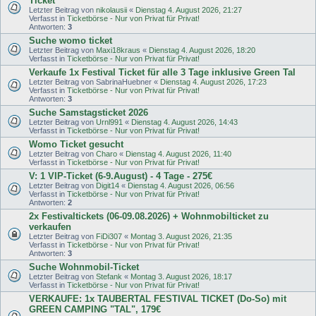
Ticket
Letzter Beitrag von
nikolausii
«
Dienstag 4. August 2026, 21:27
Verfasst in
Ticketbörse - Nur von Privat für Privat!
Antworten:
3
Suche womo ticket
Letzter Beitrag von
Maxi18kraus
«
Dienstag 4. August 2026, 18:20
Verfasst in
Ticketbörse - Nur von Privat für Privat!
Verkaufe 1x Festival Ticket für alle 3 Tage inklusive Green Tal
Letzter Beitrag von
SabrinaHuebner
«
Dienstag 4. August 2026, 17:23
Verfasst in
Ticketbörse - Nur von Privat für Privat!
Antworten:
3
Suche Samstagsticket 2026
Letzter Beitrag von
Urnl991
«
Dienstag 4. August 2026, 14:43
Verfasst in
Ticketbörse - Nur von Privat für Privat!
Womo Ticket gesucht
Letzter Beitrag von
Charo
«
Dienstag 4. August 2026, 11:40
Verfasst in
Ticketbörse - Nur von Privat für Privat!
V: 1 VIP-Ticket (6-9.August) - 4 Tage - 275€
Letzter Beitrag von
Digit14
«
Dienstag 4. August 2026, 06:56
Verfasst in
Ticketbörse - Nur von Privat für Privat!
Antworten:
2
2x Festivaltickets (06-09.08.2026) + Wohnmobilticket zu
verkaufen
Letzter Beitrag von
FiDi307
«
Montag 3. August 2026, 21:35
Verfasst in
Ticketbörse - Nur von Privat für Privat!
Antworten:
3
Suche Wohnmobil-Ticket
Letzter Beitrag von
Stefank
«
Montag 3. August 2026, 18:17
Verfasst in
Ticketbörse - Nur von Privat für Privat!
VERKAUFE: 1x TAUBERTAL FESTIVAL TICKET (Do-So) mit
GREEN CAMPING "TAL", 179€