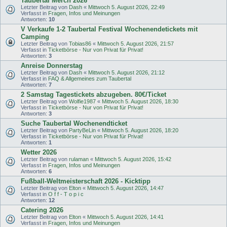
Taubertal Merch 2026
Letzter Beitrag von
Dash
«
Mittwoch 5. August 2026, 22:49
Verfasst in
Fragen, Infos und Meinungen
Antworten:
10
V Verkaufe 1-2 Taubertal Festival Wochenendetickets mit
Camping
Letzter Beitrag von
Tobias86
«
Mittwoch 5. August 2026, 21:57
Verfasst in
Ticketbörse - Nur von Privat für Privat!
Antworten:
3
Anreise Donnerstag
Letzter Beitrag von
Dash
«
Mittwoch 5. August 2026, 21:12
Verfasst in
FAQ & Allgemeines zum Taubertal
Antworten:
7
2 Samstag Tagestickets abzugeben. 80€/Ticket
Letzter Beitrag von
Wolfie1987
«
Mittwoch 5. August 2026, 18:30
Verfasst in
Ticketbörse - Nur von Privat für Privat!
Antworten:
3
Suche Taubertal Wochenendticket
Letzter Beitrag von
PartyBeLin
«
Mittwoch 5. August 2026, 18:20
Verfasst in
Ticketbörse - Nur von Privat für Privat!
Antworten:
1
Wetter 2026
Letzter Beitrag von
rulaman
«
Mittwoch 5. August 2026, 15:42
Verfasst in
Fragen, Infos und Meinungen
Antworten:
6
Fußball-Weltmeisterschaft 2026 - Kicktipp
Letzter Beitrag von
Elton
«
Mittwoch 5. August 2026, 14:47
Verfasst in
O f f - T o p i c
Antworten:
12
Catering 2026
Letzter Beitrag von
Elton
«
Mittwoch 5. August 2026, 14:41
Verfasst in
Fragen, Infos und Meinungen