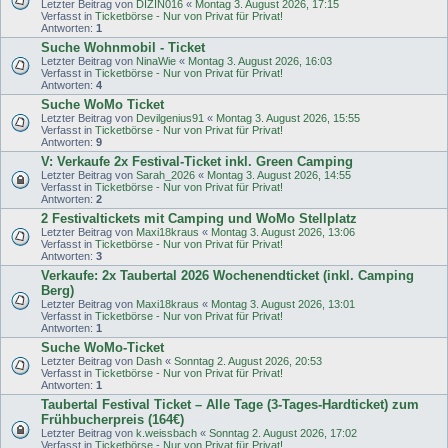
Letzter Beitrag von
DIZIN016
«
Montag 3. August 2026, 17:15
Verfasst in
Ticketbörse - Nur von Privat für Privat!
Antworten:
1
Suche Wohnmobil - Ticket
Letzter Beitrag von
NinaWie
«
Montag 3. August 2026, 16:03
Verfasst in
Ticketbörse - Nur von Privat für Privat!
Antworten:
4
Suche WoMo Ticket
Letzter Beitrag von
Devilgenius91
«
Montag 3. August 2026, 15:55
Verfasst in
Ticketbörse - Nur von Privat für Privat!
Antworten:
9
V: Verkaufe 2x Festival-Ticket inkl. Green Camping
Letzter Beitrag von
Sarah_2026
«
Montag 3. August 2026, 14:55
Verfasst in
Ticketbörse - Nur von Privat für Privat!
Antworten:
2
2 Festivaltickets mit Camping und WoMo Stellplatz
Letzter Beitrag von
Maxi18kraus
«
Montag 3. August 2026, 13:06
Verfasst in
Ticketbörse - Nur von Privat für Privat!
Antworten:
3
Verkaufe: 2x Taubertal 2026 Wochenendticket (inkl. Camping
Berg)
Letzter Beitrag von
Maxi18kraus
«
Montag 3. August 2026, 13:01
Verfasst in
Ticketbörse - Nur von Privat für Privat!
Antworten:
1
Suche WoMo-Ticket
Letzter Beitrag von
Dash
«
Sonntag 2. August 2026, 20:53
Verfasst in
Ticketbörse - Nur von Privat für Privat!
Antworten:
1
Taubertal Festival Ticket – Alle Tage (3-Tages-Hardticket) zum
Frühbucherpreis (164€)
Letzter Beitrag von
k.weissbach
«
Sonntag 2. August 2026, 17:02
Verfasst in
Ticketbörse - Nur von Privat für Privat!