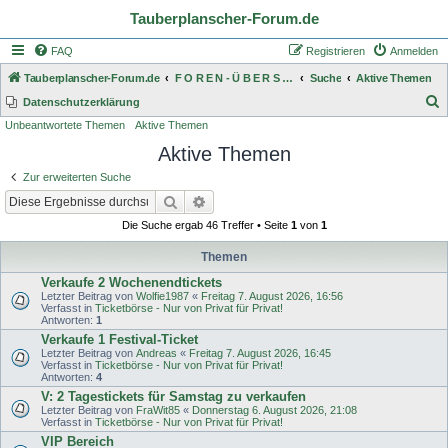
Tauberplanscher-Forum.de
FAQ
Registrieren
Anmelden
Tauberplanscher-Forum.de
F O R E N - Ü B E R S I C H T
Suche
Aktive Themen
S
Datenschutzerklärung
Unbeantwortete Themen
Aktive Themen
u
Aktive Themen
c
h
Zur erweiterten Suche
e
Suche
Erweiterte Suche
Die Suche ergab 46 Treffer • Seite
1
von
1
Themen
Verkaufe 2 Wochenendtickets
Letzter Beitrag von
Wolfie1987
«
Freitag 7. August 2026, 16:56
Verfasst in
Ticketbörse - Nur von Privat für Privat!
Antworten:
1
Verkaufe 1 Festival-Ticket
Letzter Beitrag von
Andreas
«
Freitag 7. August 2026, 16:45
Verfasst in
Ticketbörse - Nur von Privat für Privat!
Antworten:
4
V: 2 Tagestickets für Samstag zu verkaufen
Letzter Beitrag von
FraWit85
«
Donnerstag 6. August 2026, 21:08
Verfasst in
Ticketbörse - Nur von Privat für Privat!
VIP Bereich