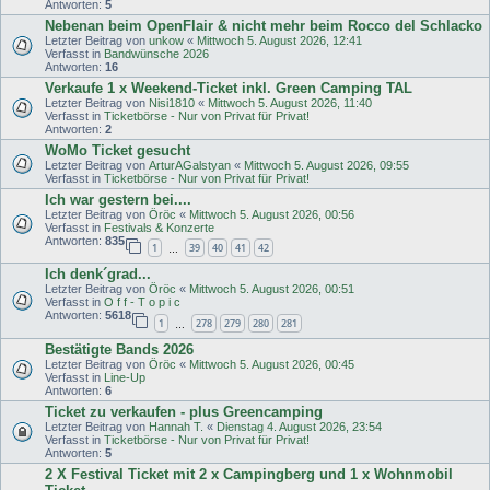
Antworten:
5
Nebenan beim OpenFlair & nicht mehr beim Rocco del Schlacko
Letzter Beitrag von
unkow
«
Mittwoch 5. August 2026, 12:41
Verfasst in
Bandwünsche 2026
Antworten:
16
Verkaufe 1 x Weekend-Ticket inkl. Green Camping TAL
Letzter Beitrag von
Nisi1810
«
Mittwoch 5. August 2026, 11:40
Verfasst in
Ticketbörse - Nur von Privat für Privat!
Antworten:
2
WoMo Ticket gesucht
Letzter Beitrag von
ArturAGalstyan
«
Mittwoch 5. August 2026, 09:55
Verfasst in
Ticketbörse - Nur von Privat für Privat!
Ich war gestern bei....
Letzter Beitrag von
Öröc
«
Mittwoch 5. August 2026, 00:56
Verfasst in
Festivals & Konzerte
Antworten:
835
1
39
40
41
42
…
Ich denk´grad...
Letzter Beitrag von
Öröc
«
Mittwoch 5. August 2026, 00:51
Verfasst in
O f f - T o p i c
Antworten:
5618
1
278
279
280
281
…
Bestätigte Bands 2026
Letzter Beitrag von
Öröc
«
Mittwoch 5. August 2026, 00:45
Verfasst in
Line-Up
Antworten:
6
Ticket zu verkaufen - plus Greencamping
Letzter Beitrag von
Hannah T.
«
Dienstag 4. August 2026, 23:54
Verfasst in
Ticketbörse - Nur von Privat für Privat!
Antworten:
5
2 X Festival Ticket mit 2 x Campingberg und 1 x Wohnmobil