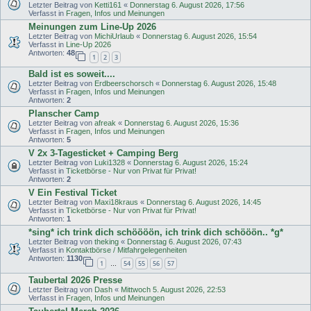
Letzter Beitrag von
Ketti161
«
Donnerstag 6. August 2026, 17:56
Verfasst in
Fragen, Infos und Meinungen
Meinungen zum Line-Up 2026
Letzter Beitrag von
MichiUrlaub
«
Donnerstag 6. August 2026, 15:54
Verfasst in
Line-Up 2026
Antworten:
48
1
2
3
Bald ist es soweit....
Letzter Beitrag von
Erdbeerschorsch
«
Donnerstag 6. August 2026, 15:48
Verfasst in
Fragen, Infos und Meinungen
Antworten:
2
Planscher Camp
Letzter Beitrag von
afreak
«
Donnerstag 6. August 2026, 15:36
Verfasst in
Fragen, Infos und Meinungen
Antworten:
5
V 2x 3-Tagesticket + Camping Berg
Letzter Beitrag von
Luki1328
«
Donnerstag 6. August 2026, 15:24
Verfasst in
Ticketbörse - Nur von Privat für Privat!
Antworten:
2
V Ein Festival Ticket
Letzter Beitrag von
Maxi18kraus
«
Donnerstag 6. August 2026, 14:45
Verfasst in
Ticketbörse - Nur von Privat für Privat!
Antworten:
1
*sing* ich trink dich schöööön, ich trink dich schööön.. *g*
Letzter Beitrag von
theking
«
Donnerstag 6. August 2026, 07:43
Verfasst in
Kontaktbörse / Mitfahrgelegenheiten
Antworten:
1130
1
54
55
56
57
…
Taubertal 2026 Presse
Letzter Beitrag von
Dash
«
Mittwoch 5. August 2026, 22:53
Verfasst in
Fragen, Infos und Meinungen